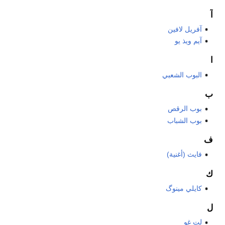
آ
آفريل لافين
آيم ويذ يو
ا
البوب الشعبي
ب
بوب الرقص
بوب الشباب
ف
فايث (أغنية)
ك
كايلي مينوگ
ل
لت غو