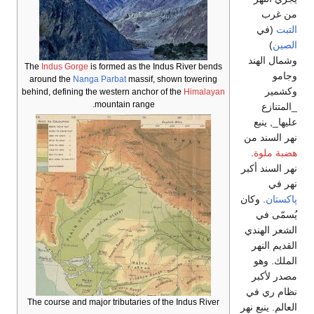
من غرب
التبت
(في
الصين
)
وشمال الهند
The
Indus Gorge
is formed as the Indus River bends
وجامو
around the
Nanga Parbat
massif, shown towering
وكشمير
behind, defining the western anchor of the
Himalayan
mountain range.
_المتنازع
عليها_, ينبع
نهر السند من
هضبة ملوة
.
نهر السند أكبر
نهر في
پاكستان
. وكان
يُسمّى في
الشعر الهندي
القديم النهر
الملك. وهو
مصدر لأكبر
نظام ري في
The course and major tributaries of the Indus River
العالم. ينبع نهر