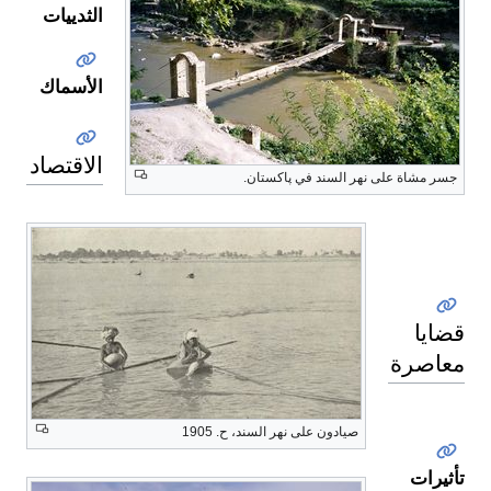
الثدييات
الأسماك
الاقتصاد
جسر مشاة على نهر السند في پاكستان.
السكان
قضايا
معاصرة
صيادون على نهر السند، ح. 1905
تأثيرات