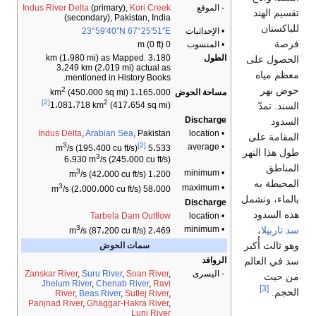
- الموقع
Kori Creek
(primary),
Indus River Delta
تقسيم الهند
(secondary), Pakistan, India
للباكستان
• الإحداثيات
67°25′51″E
23°59′40″N
فرصة
• المنسوب
0 m (0 ft)
الطول
3،180 km (1،980 mi) as Mapped.
الحصول على
3،249 km (2،019 mi) actual as
معظم مياه
mentioned in History Books.
حوض نهر
2
مساحة الحوض
(450،000 sq mi)
1،165،000 km
[2]
2
السند. تمدّ
1،081،718 km
(417،654 sq mi)
Discharge
السدود
Indus Delta
,
Arabian Sea
, Pakistan
• location
المقامة على
3
[2]
• average
/s (195،400 cu ft/s)
5،533 m
طول هذا النهر
3
6،930 m
/s (245،000 cu ft/s)
المناطق
3
• minimum
/s (42،000 cu ft/s)
1،200 m
المحيطة به
3
• maximum
/s (2،000،000 cu ft/s)
58،000 m
بالماء، وتشمل
Discharge
هذه السدود
Tarbela Dam Outflow
• location
3
سد تاربيلا
،
• minimum
/s (87،200 cu ft/s)
2،469 m
وهو ثالث أُكبر
سمات الحوض
سد في العالم
الروافد
- اليسرى
,
Soan River
,
Suru River
,
Zanskar River
من حيث
Jhelum River
,
Chenab River
,
Ravi
[3]
الحجم.
River
,
Beas River
,
Sutlej River
,
Panjnad River
,
Ghaggar-Hakra River
,
Luni River