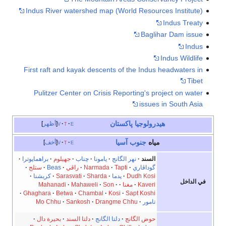
Indus River watershed map (World Resources Institute)
Indus Treaty
Baglihar Dam issue
Indus
Indus Wildlife
First raft and kayak descents of the Indus headwaters in
Tibet
Pulitzer Center on Crisis Reporting's project on water
issues in South Asia
هيدرولوجيا
پاكستان
e
t
v
أظهر
مياه
جنوب آسيا
e
t
v
أخف
السند
نهر الگانج
يامونا
چناب
جهيلوم
براهماپوترا
گوداڤاري
Tapti
Narmada
راڤي
Beas
ستلج
Dudh Kosi
پدما
Sharda
Sarasvati
كريشنا
في الداخل
Kaveri
مغنا
Son
Mahaweli
Mahanadi
Ghaghara
Betwa
Chambal
Kosi
Sapt Koshi
تامور
Drangme Chhu
Sankosh
Mo Chhu
حوض الگانج
دلتا الگانج
دلتا السند
بحيرة دال