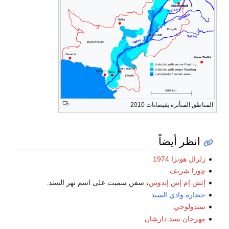
المناطق المتأثرة بفيضانات 2010
انظر أيضاً
زلزال هونزا 1974
چورا شريف
إتش إم إس إندوس
، سفن سميت على اسم نهر السند.
حضارة وادي السند
سندولوجي
مهرجان سند دارشان