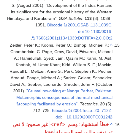
S. (August 2001). "Development of the Indus Fan and
its significance for the erosional history of the Western
Himalaya and Karakoram".
GSA Bulletin
.
113
(8): 1039–
1051.
Bibcode
:
2001GSAB..113.1039C
.
doi
:
10.1130/0016-
.
7606(2001)113<1039:DOTIFA>2.0.CO;2
Zeitler, Peter K.; Koons, Peter O.; Bishop, Michael P.;
^
Chamberlain, C. Page; Craw, David; Edwards, Michael
A.; Hamidullah, Syed; Jam, Qasim M.; Kahn, M. Asif;
Khattak, M. Umar Khan; Kidd, William S. F.; Mackie,
Randall L.; Meltzer, Anne S.; Park, Stephen K.; Pecher,
Arnaud; Poage, Michael A.; Sarker, Golam; Schneider,
David A.; Seeber, Leonardo; Shroder, John F. (October
2001).
"Crustal reworking at Nanga Parbat, Pakistan:
Metamorphic consequences of thermal-mechanical
coupling facilitated by erosion"
.
Tectonics
.
20
(5):
712–728.
Bibcode
:
2001Tecto..20..712Z
.
.
doi
:
10.1029/2000TC001243
<ref>
خطأ استشهاد: وسم
غير صحيح؛ لا نص
^
kan
تم توفيره للمراجع المسماة