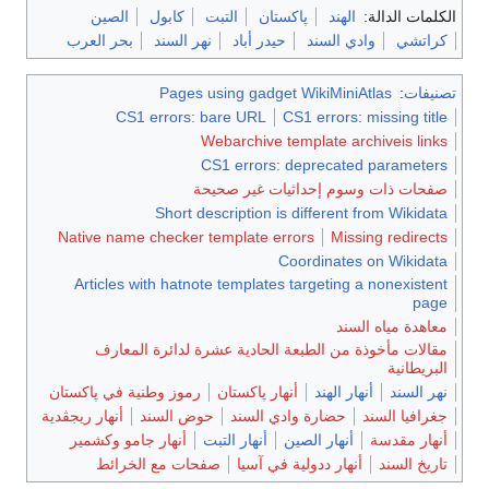
الكلمات الدالة:
الهند
پاكستان
التبت
كابول
الصين
كراتشي
وادي السند
حيدر أباد
نهر السند
بحر العرب
تصنيفات
:
Pages using gadget WikiMiniAtlas
CS1 errors: bare URL
CS1 errors: missing title
Webarchive template archiveis links
CS1 errors: deprecated parameters
صفحات ذات وسوم إحداثيات غير صحيحة
Short description is different from Wikidata
Native name checker template errors
Missing redirects
Coordinates on Wikidata
Articles with hatnote templates targeting a nonexistent
page
معاهدة مياه السند
مقالات مأخوذة من الطبعة الحادية عشرة لدائرة المعارف
البريطانية
نهر السند
أنهار الهند
أنهار پاكستان
رموز وطنية في پاكستان
جغرافيا السند
حضارة وادي السند
حوض السند
أنهار ريجڤدية
أنهار مقدسة
أنهار الصين
أنهار التبت
أنهار جامو وكشمير
تاريخ السند
أنهار ددولية في آسيا
صفحات مع الخرائط