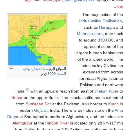
پنجاب
The major cities of the
Indus Valley Civilisation
,
such as
Harappa
and
Mohenjo-daro
, date back
to around 3300 BC, and
represent some of the
largest human habitations
of the ancient world. The
Indus Valley Civilisation
المواقع الرئيسية
لحضارة وادي
extended from across
السند
، 3000 ق.م.
northeast Afghanistan to
Pakistan and northwest
[6]
India,
with an upward reach from east of
Jhelum River
to
Ropar
on the upper Sutlej. The coastal settlements extended
from
Sutkagan Dor
at the Pakistan,
Iran
border to
Kutch
in
modern
Gujarat
, India. There is an Indus site on the
Amu
Darya
at Shortughai in northern Afghanistan, and the Indus site
Alamgirpur
at the
Hindon River
is located only 28 km (17 mi)
from
Delhi
. To date, over 1,052 cities and settlements have