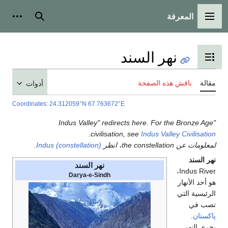
المعرفة
القائمة الرئيسية
بحث
أدوات
نهر السند
تبديل عرض جدول المحتويات
مقالة
ناقش هذه الصفحة
أدوات
Coordinates
:
24.312059°N 67.763672°E
"Indus Valley" redirects here. For the Bronze Age
.
civilisation, see
Indus Valley Civilisation
لمعلومات عن the constellation، انظر
Indus (constellation)
.
نهر السند
نهر السند
Indus River،
Darya-e-Sindh
هو أحد الأنهار
الرئيسية التي
تصب في
پاكستان
.
يجري النهر