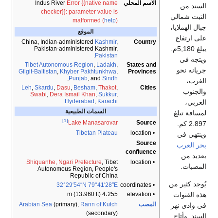
الاسم المحلي
Error {{native name
Indus River
السند من
checker}}: parameter value is
التبت شمالي
malformed (
help
)
جبال الهملايا،
الموقع
على ارتفاع
China, Indian-administered
Kashmir
,
Country
يبلغ 5,180م.
Pakistan-administered Kashmir,
.
Pakistan
ويتجه في
Tibet Autonomous Region
,
Ladakh
,
States and
جريانه نحو
Gilgit-Baltistan
,
Khyber Pakhtunkhwa
,
Provinces
,
Punjab
, and
Sindh
الغرب،
Leh
,
Skardu
,
Dasu
,
Besham
,
Thakot
,
Cities
والجنوب
Swabi
,
Dera Ismail Khan
,
Sukkur
,
Hyderabad
,
Karachi
الغربي،
السمات الطبيعية
لمسافة تبلغ
[1]
Source
Lake Manasarovar
2.897 كم.
Tibetan Plateau
• location
وينتهي في
Source
بحر العرب
confluence
بعديد من
Shiquanhe, Ngari Prefecture
, Tibet
• location
المصبات.
Autonomous Region, People's
Republic of China
يُوجد كثير من
32°29′54″N
79°41′28″E
• coordinates
هذه القنوات
4،255 m (13،960 ft)
• elevation
المصب
Rann of Kutch
(primary),
Arabian Sea
في وادي نهر
(secondary)
السند. وأتاح