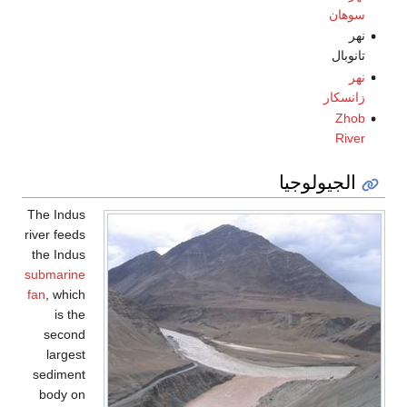
سوهان
نهر
تانوبال
نهر
زانسكار
Zhob
River
الجيولوجيا
The Indus
river feeds
the Indus
submarine
fan
, which
is the
second
largest
sediment
body on