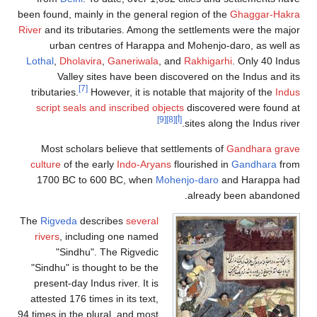
been found, mainly in the general region of the
Ghaggar-Hakra
River
and its tributaries. Among the settlements were the major
urban centres of Harappa and Mohenjo-daro, as well as
Lothal
,
Dholavira
,
Ganeriwala
, and
Rakhigarhi
. Only 40 Indus
Valley sites have been discovered on the Indus and its
[7]
tributaries.
However, it is notable that majority of the
Indus
script seals and inscribed objects
discovered were found at
[أ]
[8]
[9]
sites along the Indus river.
Most scholars believe that settlements of
Gandhara grave
culture
of the early
Indo-Aryans
flourished in
Gandhara
from
1700 BC to 600 BC, when
Mohenjo-daro
and Harappa had
already been abandoned.
The
Rigveda
describes
several
rivers
, including one named
"Sindhu". The Rigvedic
"Sindhu" is thought to be the
present-day Indus river. It is
attested 176 times in its text,
94 times in the plural, and most