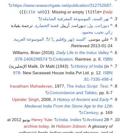
https://www.researchgate.net/publication/312752687
.
)
{{
cite web
}}
:
Missing or empty
|title=
(
help
^
نهر السند، الموسوعة المعرفية الشاملة
^
ديورانت, ول
; ديورانت, أرييل.
قصة الحضارة
. ترجمة بقيادة
زكي نجيب محمود
.
^
علي موسى.
"السند (نهر وإقليم ـ)"
.
الموسوعة العربية
.
.
Retrieved
2013-01-24
Williams, Brian (2016).
Daily Life in the Indus Valley
^
.
978-1406298574
Civilization
. Raintree. p. 6.
ISBN
^
History of India
Malik, Dr Malti (1943).
(in الإنجليزية).
978-
New Saraswati House India Pvt Ltd. p. 12.
ISBN
.
81-7335-498-4
Iravatham Mahadevan
, 1977,
The Indus Script: Text,
^
Concordance and Tables
, pp. 6-7
Upinder Singh
, 2008,
A History of Ancient and Early
^
Medieval India From the Stone Age to the 12th
Century
, p. 169
^
28 يونيو 2012 at
Archived
India, Indies
:
Henry Yule
archive.today
. In
Hobson-Jobson
: A glossary of
colloquial Anglo-Indian words and phrases, and of