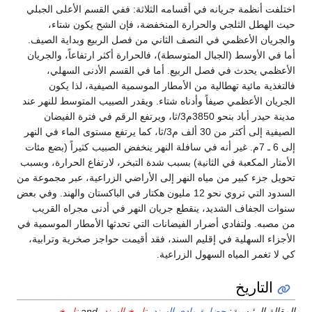
اختلفت أنظمة جريانه في أقسامه الثلاثة: ففي القسم الأعلى الجبلي
حيث الهطل الثلجي والحرارة المنخفضة، فإن الشح يكون شتاء،
والجريان الأعظمي في النصف الثاني من فصل الربيع وبداية الصيف.
أما في الأوسط (الجبال المتوسطة)، فالحرارة أكثر ارتفاعاً، والجريان
الأعظمي يحدث في فصل الربيع. أما في القسم الأدنى السهلي،
فالتغذية مائية تهطالية من الأمطار الموسمية الصيفية، لذا يكون
الجريان الأعظمي صيفاً وأدناه شتاء. ويقدر الصبيب المتوسط للنهر عند
مدينة حيدر أباد بنحو 3850م3/ثا، ويرتفع الرقم في فترة الفيضان
الصيفية إلى أكثر من 30 ألف م3/ثا، كما يرتفع مستوى الماء في النهر
إلى 6 ـ 7م. غير أنه في سافلة النهر ينخفض الصبيب كثيراً (بضع مئات
الأمتار المكعبة في الثانية) بسبب شدة التبخر، لارتفاع الحرارة، وبسبب
تحويل جزء كبير من مياه النهر إلى الأراضي الزراعية، عبر مجموعة من
السدود التي تروي نحو 12 مليون هكتار في الباكستان والهند. وفي بعض
سنوات الجفاف الشديد، ينقطع جريان النهر في أدنى مجراه القريب
من مصبه. ولتفادي أضرار الفيضانات التي تحدثها الأمطار الموسمية في
الأجزاء السهلية في إقليم السند، فقد أقيمت حواجز صخرية وترابية،
كي لا تغمر المياه السهول الزراعية.
التاريخ
المقالة الرئيسية:
حضارة وادي السند
,
تاريخ السند
, and
تاريخ