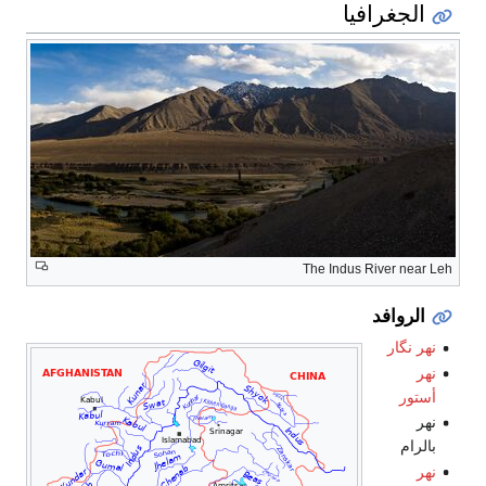
الجغرافيا
The Indus River near Leh
الروافد
نهر نگار
نهر
أستور
نهر
بالرام
نهر