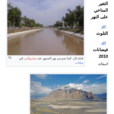
التغير
المناخي
على النهر
التلوث
فيضانات
2010
قناة تال، كما تبدو من نهر السنهر عند
ميان‌والي
، في
پنجاب
.
المقالة