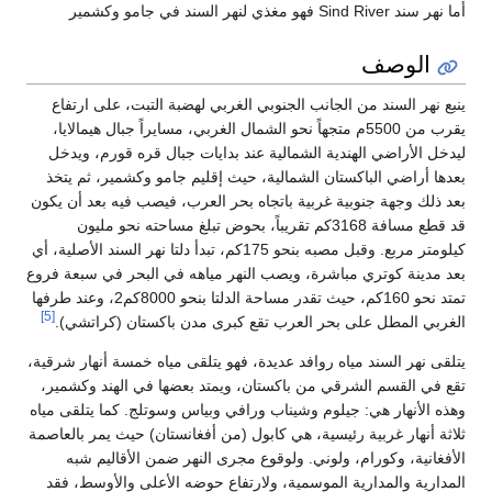
أما نهر سند Sind River فهو مغذي لنهر السند في جامو وكشمير
الوصف
ينبع نهر السند من الجانب الجنوبي الغربي لهضبة التبت، على ارتفاع
يقرب من 5500م متجهاً نحو الشمال الغربي، مسايراً جبال هيمالايا،
ليدخل الأراضي الهندية الشمالية عند بدايات جبال قره قورم، ويدخل
بعدها أراضي الباكستان الشمالية، حيث إقليم جامو وكشمير، ثم يتخذ
بعد ذلك وجهة جنوبية غربية باتجاه بحر العرب، فيصب فيه بعد أن يكون
قد قطع مسافة 3168كم تقريباً، بحوض تبلغ مساحته نحو مليون
كيلومتر مربع. وقبل مصبه بنحو 175كم، تبدأ دلتا نهر السند الأصلية، أي
بعد مدينة كوتري مباشرة، ويصب النهر مياهه في البحر في سبعة فروع
تمتد نحو 160كم، حيث تقدر مساحة الدلتا بنحو 8000كم2، وعند طرفها
[5]
الغربي المطل على بحر العرب تقع كبرى مدن باكستان (كراتشي).
يتلقى نهر السند مياه روافد عديدة، فهو يتلقى مياه خمسة أنهار شرقية،
تقع في القسم الشرقي من باكستان، ويمتد بعضها في الهند وكشمير،
وهذه الأنهار هي: جيلوم وشيناب ورافي وبياس وسوتلج. كما يتلقى مياه
ثلاثة أنهار غربية رئيسية، هي كابول (من أفغانستان) حيث يمر بالعاصمة
الأفغانية، وكورام، ولوني. ولوقوع مجرى النهر ضمن الأقاليم شبه
المدارية والمدارية الموسمية، ولارتفاع حوضه الأعلى والأوسط، فقد