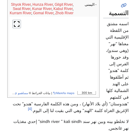
- اليمنى
,
Gilgit River
,
Hunza River
,
Shyok River
Swat River
,
Kunar River
,
Kabul River
,
التسمية
Kurram River
,
Gomal River
,
Zhob River
اسمه مشتق
من اللفظة
الإقليمية التي
معناها "نهر"
(وهي سندو)،
وقد حورها
الفرس إلى
كلمة "هندو"
ثم أطلقوها
على الهند
الشمالية كلها
300 km
Marefa maps
| بيانات الخرائط ©
مساهمو OpenStreetMap
في كلمتهم
"هندوستان" (أي بلاد الأنهار) ، ومن هذه الكلمة الفارسية "هندو" نحت
[4]
الإغريق الغزاة كلمة "الهند" وهي التي بقيت لنا إلى اليوم.
لا تخلطو بينه وبين نهر سند sindh river " kali sindh" إحدي مغذيات
نهر غانجس,