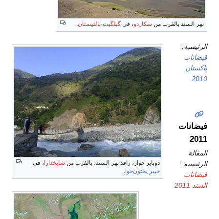
نهر السند بالقرب من
سكاردو
، في
گيلگيت-بالتيستان
.
الرئيسية:
فيضانات
پاكستان
2010
فيضانات
2011
المقالة
دوباير خوار، رافد نهر السند، بالقرب من
شايخدارا
، في
الرئيسية:
خيبر پختون‌خوا
.
فيضانات
السند 2011