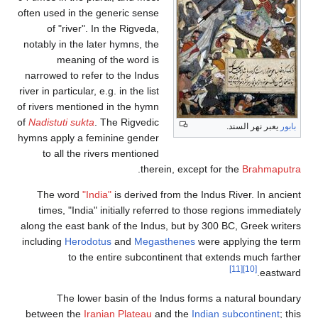
often used in the generic sense
of "river". In the Rigveda,
notably in the later hymns, the
meaning of the word is
narrowed to refer to the Indus
river in particular, e.g. in the list
of rivers mentioned in the hymn
of
Nadistuti sukta
. The Rigvedic
بابور
يعبر نهر السند.
hymns apply a feminine gender
to all the rivers mentioned
.
therein, except for the
Brahmaputra
The word
"India"
is derived from the Indus River. In ancient
times, "India" initially referred to those regions immediately
along the east bank of the Indus, but by 300 BC, Greek writers
including
Herodotus
and
Megasthenes
were applying the term
to the entire subcontinent that extends much farther
[11]
[10]
eastward.
The lower basin of the Indus forms a natural boundary
between the
Iranian Plateau
and the
Indian subcontinent
; this