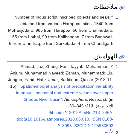
ملاحظات
Number of Indus script inscribed objects and seals
^
obtained from various Harappan sites: 1540 from
Mohanjodaro, 985 from Harappa, 66 from Chanhudaro,
165 from Lothal, 99 from Kalibangan, 7 from Banawali,
6 from Ur in Iraq, 5 from Surkotada, 4 from Chandigarh
الهوامش
Ahmad, Ijaz; Zhang, Fan; Tayyab, Muhammad;
^
Anjum, Muhammad Naveed; Zaman, Muhammad; Liu,
Junguo; Farid, Hafiz Umar; Saddique, Qaisar (2018-11-
15).
"Spatiotemporal analysis of precipitation variability
in annual, seasonal and extreme values over upper
Indus River basin"
.
Atmospheric Research
(in
الإنجليزية).
213
: 346–60.
Bibcode
:
2018AtmRe.213..346A
.
doi
:
10.1016/j.atmosres.2018.06.019
.
ISSN
0169-
.
8095
.
S2CID
125980503
أ
ب
^