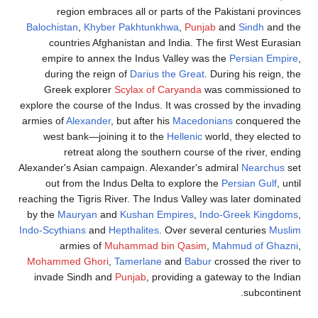
region embraces all or parts of the Pakistani provinces
Balochistan
,
Khyber Pakhtunkhwa
,
Punjab
and
Sindh
and the
countries Afghanistan and India. The first West Eurasian
empire to annex the Indus Valley was the
Persian Empire
,
during the reign of
Darius the Great
. During his reign, the
Greek explorer
Scylax of Caryanda
was commissioned to
explore the course of the Indus. It was crossed by the invading
armies of
Alexander
, but after his
Macedonians
conquered the
west bank—joining it to the
Hellenic
world, they elected to
retreat along the southern course of the river, ending
Alexander's Asian campaign. Alexander's admiral
Nearchus
set
out from the Indus Delta to explore the
Persian Gulf
, until
reaching the Tigris River. The Indus Valley was later dominated
by the
Mauryan
and
Kushan Empires
,
Indo-Greek Kingdoms
,
Indo-Scythians
and
Hepthalites
. Over several centuries
Muslim
armies of
Muhammad bin Qasim
,
Mahmud of Ghazni
,
Mohammed Ghori
,
Tamerlane
and
Babur
crossed the river to
invade Sindh and
Punjab
, providing a gateway to the Indian
subcontinent.