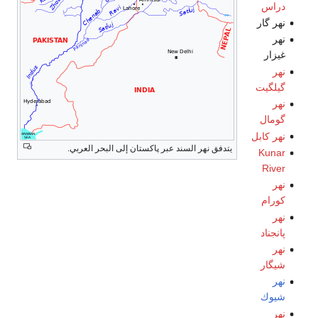
دراس
نهر گار
نهر
غيزار
نهر
گيلگيت
نهر
گومال
نهر كابل
يتدفق نهر السند عبر پاكستان إلى البحر العربي.
Kunar
River
نهر
كورام
نهر
پانجناد
نهر
شيگار
نهر
شيوك
نهر