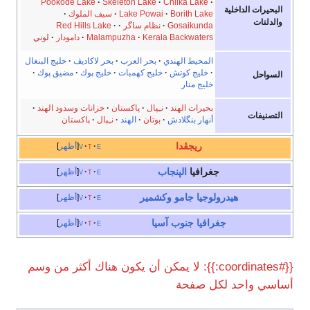
Pookode Lake
Skeleton Lake
Chilka Lake
البحيرات الداخلية
Borith Lake
Lake Powai
سيف الملوك
والدلتات
Gosaikunda
نظام ساگر
Red Hills Lake
Kerala Backwaters
Malampuzha
دامودار
لوني
المحيط الهندي
بحر العرب
بحر لاكاديڤ
خليج البنغال
خليج كوتش
خليج كهمبات
خليج پوك
مضيق پوك
السواحل
خليج منار
بحيرات الهند
نـِپال
پاكستان
خزانات وسدود الهند
التصنيفات
أنهار بنگلادش
بوتان
الهند
نـِپال
پاكستان
ريجڤدا
e
t
v
أظهر
جغرافيا
الپنجاب
e
t
v
أظهر
هيدرولوجيا
جامو وكشمير
e
t
v
أظهر
جغرافيا
جنوب آسيا
e
t
v
أظهر
{{#coordinates:}}: لا يمكن أن يكون هناك أكثر من وسم
أساسي واحد لكل صفحة