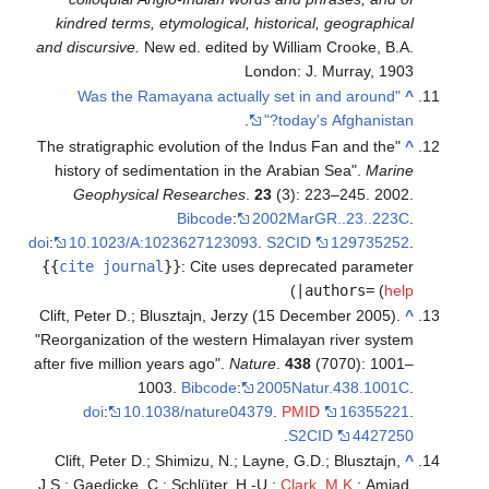
kindred terms, etymological, historical, geographical
and discursive.
New ed. edited by William Crooke, B.A.
London: J. Murray, 1903
"Was the Ramayana actually set in and around
^
.
today's Afghanistan?"
"The stratigraphic evolution of the Indus Fan and the
^
history of sedimentation in the Arabian Sea".
Marine
Geophysical Researches
.
23
(3): 223–245. 2002.
Bibcode
:
2002MarGR..23..223C
.
doi
:
10.1023/A:1023627123093
.
S2CID
129735252
.
{{
cite journal
}}
:
Cite uses deprecated parameter
)
|authors=
(
help
Clift, Peter D.; Blusztajn, Jerzy (15 December 2005).
^
"Reorganization of the western Himalayan river system
after five million years ago".
Nature
.
438
(7070): 1001–
1003.
Bibcode
:
2005Natur.438.1001C
.
doi
:
10.1038/nature04379
.
PMID
16355221
.
.
S2CID
4427250
Clift, Peter D.; Shimizu, N.; Layne, G.D.; Blusztajn,
^
J.S.; Gaedicke, C.; Schlüter, H.-U.;
Clark, M.K.
; Amjad,