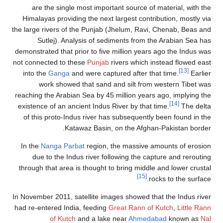
are the single most important source of material, with the
Himalayas providing the next largest contribution, mostly via
the large rivers of the Punjab (Jhelum, Ravi, Chenab, Beas and
Sutlej). Analysis of sediments from the Arabian Sea has
demonstrated that prior to five million years ago the Indus was
not connected to these
Punjab
rivers which instead flowed east
[13]
into the
Ganga
and were captured after that time.
Earlier
work showed that sand and silt from western Tibet was
reaching the Arabian Sea by 45 million years ago, implying the
[14]
existence of an ancient Indus River by that time.
The delta
of this proto-Indus river has subsequently been found in the
Katawaz Basin, on the Afghan-Pakistan border.
In the
Nanga Parbat
region, the massive amounts of erosion
due to the Indus river following the capture and rerouting
through that area is thought to bring middle and lower crustal
[15]
rocks to the surface.
In November 2011, satellite images showed that the Indus river
had re-entered India, feeding
Great Rann of Kutch
,
Little Rann
of Kutch
and a lake near
Ahmedabad
known as
Nal