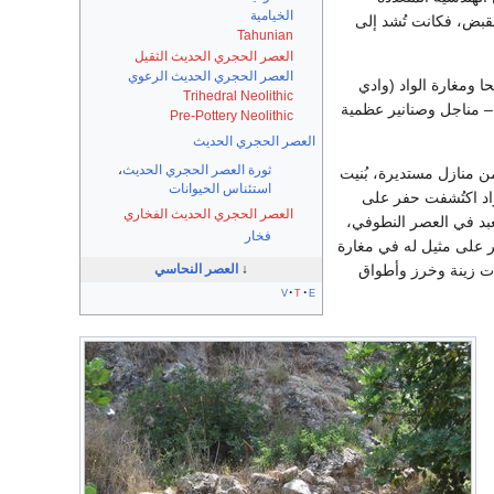
الخيامية
مقبض، فكانت تُشد إلى
Tahunian
العصر الحجري الحديث الثقيل
العصر الحجري الحديث الرعوي
ا ومغارة الواد (وادي
Trihedral Neolithic
 – مناجل وصنانير عظمية
Pre-Pottery Neolithic
العصر الحجري الحديث
ثورة العصر الحجري الحديث
،
ن منازل مستديرة، بُنيت
استئناس الحيوانات
واد اكتُشفت حفر على
العصر الحجري الحديث الفخاري
بد في العصر النطوفي،
فخار
، عثر على مثيل له في مغارة
↓
العصر النحاسي
وات زينة وخرز وأطواق
v
t
e