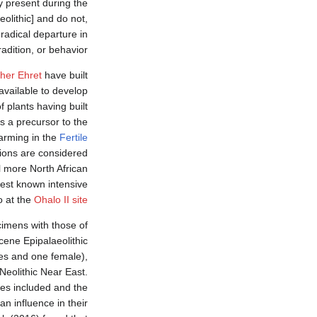
y present during the
olithic] and do not,
radical departure in
dition, or behavior."
her Ehret
have built
 available to develop
f plants having built
 as a precursor to the
arming in the
Fertile
tions are considered
il more North African
iest known intensive
o at the
Ohalo II site
cimens with those of
cene Epipalaeolithic
les and one female),
Neolithic Near East.
es included and the
n influence in their