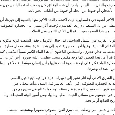
حرف والهلال . . . الخ. والواضح أن هذه الرقائق كان يصعب استعمالها من دون 
الأشجار، أو خيوط من الجلد أو خيوط من أطناب الحيوانات.
الأكثر أهمية في فلسطين، حيث اكتُشف العدد الأكبر منها بالنسبة إلى غيرها، أريح
فلى من تل السلطان (أريحا القديمة)، وُجدت آثار تنتمي إلى الحضارة النطوفية
عبد من هذا العصر، يعود بناؤه إلى الألف الثامن قبل الميلاد.
لواد، القريبة من السهل الساحلي في جبال الكرمل، فقد اكتُشفت قرية مكوّنة م
دعائم الخشبية، وفيها أدوات حجرية تعود إلى هذه الفترة. وعند مدخل مغارة ال
به جدار حجري، واستخلص الباحثون أن هذا البناء الكبير نسبياً استُعمل كمع
فقد وجد في جواره 14 قبراً من هذا العصر. كما وجد مقبض منجل عظمي، عليه صورة رأس غزال
ي مغارة الواد فعُثر على لوحة حدرية نُحت عليها رأس إنسان مبسّط، فضلاً عن أد
ن الصدف وغيرها.
 الشرق الأدنى أية آثار تشير إلى تعبيرات فنية عن قيم دينية قبل العصر
بداية الحضارة النطوفية، في الألف العاشر قبل الميلاد بدأت تتجلى عبر
امح فنون النطوفيين، المعبرة عن معتقداتهم وما يختلج في صدورهم من
ل في نفوسهم من مسائل الحياة، أصلها ومآلها، ومن أمور البيئة المحيطة، وما
يح الصانع أو يزعجه.
ت والدمى التي وصلت إلينا، يبرز الفن النطوفي تصويرا وتشخيصا مبسطا،