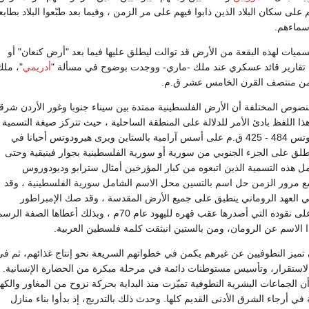
على سكان البلاد الذين ذابوا فيهم على مر الزمن ، وفيما بعد طبّعوا البلاد بطابع
سماءهم.
سميات لهذه البقعة من الأرض قد توالت ليطلق عليها فيما بعد "أرض كنعان" أو
ا تقارير قائد عسكري عند ملك -ماري- ووجدت بوضوح في مسألة "
أدريمي
"، ملك
من منتصف القرن الخامس عشر ق.م.
صوص المختلفة أن الأرض الفلسطينية ممتدة بين سيناء جنوبا وغور الأردن شرقا
ا اللفظ بادئ الأمر للدلالة على المنطقة الساحلية ، حيث تتركز صيغة التسمية 
المؤرخ اليوناني هيرودوتس 484 - 425 ق.م على أسس آرامية بالستاين ويرى هيرودوتس أحيانا في
طلق على الجزء الجنوبي من سورية أو سورية الفلسطينية بجوار فينيقية وحتى
 هذه التسمية الذين اتبعوه من كبار المؤرخين أمثال سترابو وديودوروس
ع مرور الزمن حل اسم بالتسين محل الاسم الشامل سورية الفلسطينية ، وقد
العهد الروماني ينطبق على جميع الأرض المقدسة ، وقد صك الإمبراطور
فسباسيان هذا الاسم على نقوده التي أصدرها عقب قهره لليهود عام 70م ، وبذلك أعطاها الصفة 
ا الاسم عن الرومان، ومن بالستين انبثقت كلمة فلسطين العربية.
ن تميز النطوفيين عن غيرهم يكمن في خطواتهم السريعة نحو إنتاج غذائهم، ثم في
 الاستقرار، وتأسيس مستوطنات دائمة في مرحلة مبكرة من الحضارة الإنسانية. 
ن الجماعات البشرية النطوفية تميّزت منذ البداية بحركة نزوح من المغاور والك
في أرجاء الشرق الأدنى القديم كلها. وحدث ذلك بالتدريج، إذ بدأوا بناء منازل