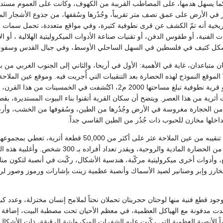
كما يسهل هدمها، على المصاطب القريبة من الكهوف، وكانت على العموم مستدي
في الأرض على عمق نصف متر تقريباً، وجُدُرها وسُقفها، من جذوع الأشجار المغ
اريخية أنه تمّ الكشف عن قرى نطوفية كثيرة، وفي مواقع متعددة، تحمل سمات 
ت الفنية، أو طقوس الدفن، أو تقنيات صناعة الأدوات الميكروليتية الهلالية ، أو الأ
بشكل كثيف في فلسطين في السهل الساحلي الأوسط، وفي جبال القدس وسفوحها
 متباعدان، غاية في الأهمية: الأول في أريحا، والثاني إلى الجنوب الغربي من ب
دّ الموقع النموذج لهذه الحضارة بعد التنقيبات التي أُجريت فيه. وموقع عين الملاح
يحمل الاسم نفسه، هو قرية نطوفية تبلغ مساحتها 2000 م2، اكتُشفت في الخمسي
ن الحجارة مغروسة في الأرض وجُدُرها من الطين، وسُقوفها من الخشب، وأرض
خلها مخازن للحبوب ذات جُدُر من الطين القاسي جداً.
وفي الجزء الذي جرى تنقيبه من عين الملاحة عثر على أكثر من 50,000 
مجتمع بلغ حدّاً متقدماً من الحضارة المادية والروحية، ويقدر تعد
ع، وأدوات أخرى ميكروليتية مركّبة، هندسية الأشكال، ركّبت في أنصبة لتكون منا
ارز وإبر وصنانير لصيد الأسماك وأنصبة عظمية زينت بإشارات ورموز وصور ل
وجود قطع فنية منها لوحتان حجريتان تحملان نحتاً لملامح إنسان مختزلة، وعدد كب
ت مدفونة مع الهياكل العظمية، في معظم الأحيان تحت مصطبة البيت، إضافة إل
الأنصبة العظمية التي ركّبت عليه الشفرات الميكروليتية الرقيقة، ذات الأشكال 