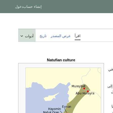
إنشاء حساب
دخول
اقرأ
عرض المصدر
تاريخ
أدوات
Natufian culture
 في
إلى
ل