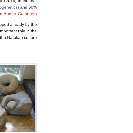
al. (2016) found that
ogenetics
) and 50%
n Hunter-Gatherers
loped already by the
mportant role in the
 Natufian culture."