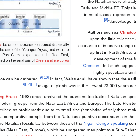
the Natufian were alread
Early and Middle EP [Epipalae
in most cases, represent a 
[8]
knowledge, tra
Authors such as
Christop
upon the little evidence
g
, before temperatures dropped drastically
scenarios of intensive usage o
the end of the Younger Dryas, and with the
up first in North Africa,
d Post-Glacial expansion in the Near East,
development of true f
ed on the analysis of
Greenland ice cores
Crescent
, but such sugges
highly speculative unt
[9]
[10]
nce can be gathered.
In fact, Weiss et al. have shown that the earl
[13]
[12]
[11]
.
usage of plants was in the Levant 23,000 years ag
ing Brace
(1993) cross-analysed the craniometric traits of Natufian spe
modern groups from the Near East, Africa and Europe. The Late Pleisto
ibed as problematic due to its small size (consisting of only three ma
f a comparative sample from the Natufians' putative descendants in the 
he Natufian fossils lay between those of the
Niger–Congo-speaking
seri
es (Near East, Europe), which he suggested may point to a Sub-Sahara