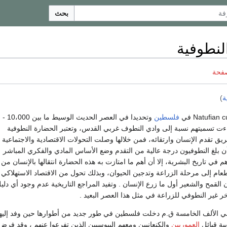
بحث
النطوفية
صفحة
ة
)
فلسطين
وتحديدا في العصر الحديث الوسيط ما بين 10،000 -
 وجاءت تسميتهم نسبة إلى وادي النطوف غربي القدس، وتعتبر الحضارة النطوفية
ق تقدم الإنسان وارتقائه، فمن خلالها وصلت التحولات الاقتصادية والاجتماعية
ن بلغ النطوفيون درجة عالية من التقدم وضع الأساس المادي والفكري المباشر
 في تاريخ البشرية، إلا أن أهم ما امتازت به هذه الحضارة انتقالها بالإنسان من
عام إلى مرحلة الزراعة وتدجين الحيوان، وبذلك تحول من الاقتصاد الاستهلاكي 
ن القمح والشعير أول ما زرع الإنسان . وتفيد المراجع التاريخية عدم وجود أي دلي
ير النطوفي للزراعة في مثل هذا العصر البعيد .
في الألف الخامسة ق.م دخلت فلسطين في طور جديد من أطوارها حين وفد إليها
ية قبائل
العموريين
والكنعانيين ومعهم اليبوسيين الذين تفرعوا عنهم ، وقد فرض