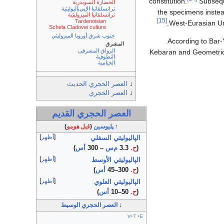
constitution.
Subseq
الحضارة السويدرية
ترانسلڤانيا الإپي‌پاليوليثية
the specimens inste
ترانسلڤانيا الميزوليثية
[15]
Tardenoisian
.
West-Eurasian U
Schela Cladovei culture
جنوب شرق أوروپا الميزوليثي
According to Bar-
المشرق
الرواق المشرقي
Kebaran and Geometric 
النطوفية
الخيامية
↓
العصر الحجري الحديث
↓
العصر الحجري
العصر الحجري القديم
↑
پليوسين
(
قبل
هومو
)
أظهر
الپاليوليثي السفلي
(
ح.
3.3
م‌س
– 300
أس
)
أظهر
الپاليوليثي الأوسط
(
ح.
300–45
أس
)
أظهر
الپاليوليثي العلوي
(
ح.
50–10
أس
)
↓
العصر الحجري الوسيط
v
t
e