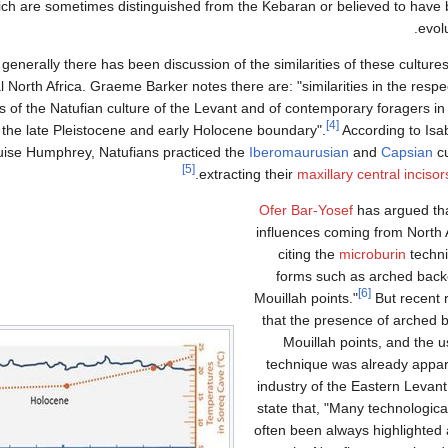
ch are sometimes distinguished from the Kebaran or believed to have 
evolu
generally there has been discussion of the similarities of these culture
l North Africa. Graeme Barker notes there are: "similarities in the resp
s of the Natufian culture of the Levant and of contemporary foragers in 
[4]
 the late Pleistocene and early Holocene boundary".
According to Isa
uise Humphrey, Natufians practiced the
Iberomaurusian
and
Capsian
cu
[5]
extracting their
maxillary central incisor
Ofer Bar-Yosef
has argued tha
influences coming from North A
citing the
microburin
techni
forms such as arched back
[6]
Mouillah points."
But recent 
that the presence of arched 
Mouillah points, and the u
technique was already appar
industry of the Eastern Levant
state that, "Many technologic
often been always highlighted a