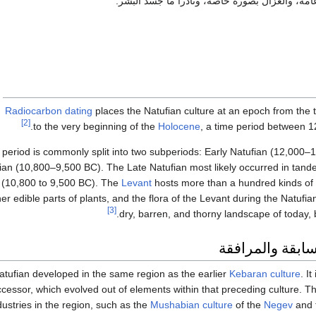
امة، والغزال بصورة خاصة، ونادرا ما جسّد البشر.
Radiocarbon dating
places the Natufian culture at an epoch from the 
[2]
.
to the very beginning of the
Holocene
, a time period between 
period is commonly split into two subperiods: Early Natufian (12,000
ian (10,800–9,500 BC). The Late Natufian most likely occurred in tand
(10,800 to 9,500 BC). The
Levant
hosts more than a hundred kinds of ce
er edible parts of plants, and the flora of the Levant during the Natufi
[3]
.
dry, barren, and thorny landscape of today, 
سابقة والمرافقة
tufian developed in the same region as the earlier
Kebaran culture
. I
cessor, which evolved out of elements within that preceding culture. T
dustries in the region, such as the
Mushabian culture
of the
Negev
and 