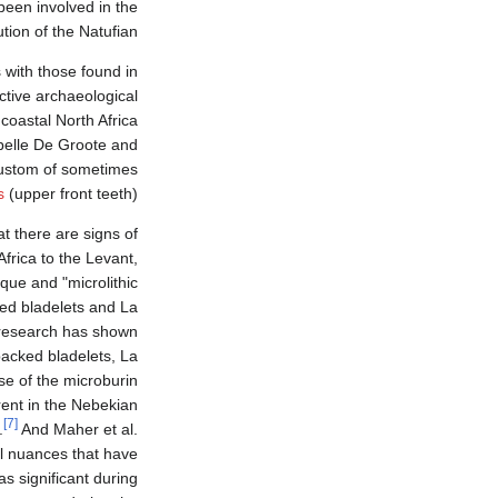
been involved in the
tion of the Natufian.
s with those found in
ective archaeological
coastal North Africa
belle De Groote and
stom of sometimes
s
(upper front teeth).
t there are signs of
frica to the Levant,
que and "microlithic
ed bladelets and La
research has shown
backed bladelets, La
se of the microburin
ent in the Nebekian
[7]
.
And Maher et al.
al nuances that have
s significant during