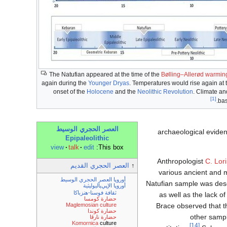
The Natufian appeared at the time of the
Bølling–Allerød warmin
again during the
Younger Dryas
. Temperatures would rise again at 
onset of the
Holocene
and the
Neolithic Revolution
. Climate an
[1]
.
bas
العصر الحجري الوسيط
archaeological evide
Epipaleolithic
view
talk
edit
This box:
Anthropologist
C. Lor
↑
العصر الحجري القديم
various ancient and 
أوروپا العصر الحجري الوسيط
Natufian sample was descr
أوروپا الإپي‌پاليوليثية
ثقافة فوسنا-هنزباكا
as well as the lack o
حضارة كومسا
Brace observed that t
Maglemosian culture
حضارة كوندا
other sampl
حضارة نارڤا
Komornica
culture
[14]