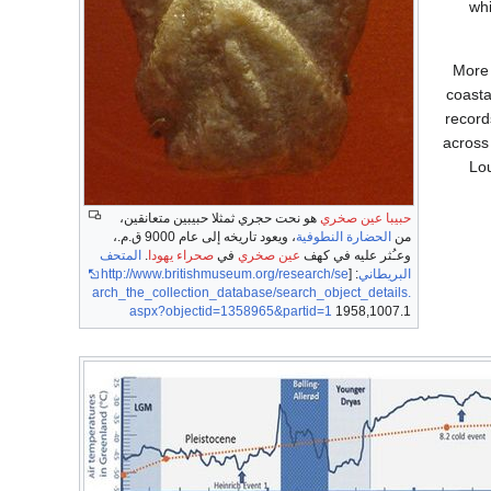
whi
More 
coasta
record
across
Lo
حبيبا عين صخري
هو نحت حجري ثمثلا حبيبين متعانقين،
من
الحضارة النطوفية
، ويعود تاريخه إلى عام 9000 ق.م.،
وعـُثر عليه في كهف
عين صخري
في
صحراء يهودا
.
المتحف
البريطاني
: [
http://www.britishmuseum.org/research/se
arch_the_collection_database/search_object_details.
aspx?objectid=1358965&partid=1
1958,1007.1