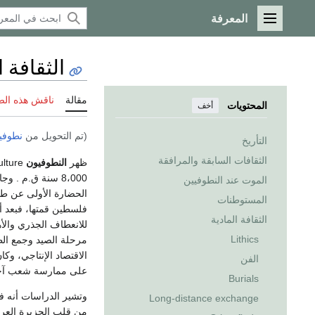
المعرفة
القائمة الرئيسية
الثقافة 
مقالة
ناقش هذه ال
المحتويات
أخف
(تم التحويل من
نطوفي
التأريخ
الثقافات السابقة والمرافقة
ظهر
النطوفيون
Natufian culture في
8،000 سنة ق.م .
الموت عند النطوفيين
الحضارة الأولى عن طري
المستوطنات
فلسطين قمتها، فبعد أ
الثقافة المادية
للانعطاف الجذري والأهم
Lithics
مرحلة الصيد وجمع الط
الاقتصاد الإنتاجي، وكا
الفن
على ممارسة شعب آخر غ
Burials
وتشير الدراسات أنه 
Long-distance exchange
من قلب الجزيرة العرب