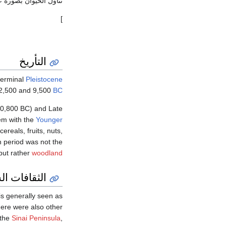
تناول الحيوان بصورة ع
]
التأريخ
terminal
Pleistocene
12,500 and 9,500
BC
–10,800 BC) and Late
em with the
Younger
reals, fruits, nuts,
an period was not the
but rather
woodland
الثقافات ال
t is generally seen as
here were also other
the
Sinai Peninsula
,