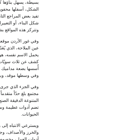
بسيطة، يسهل بناؤها 
الشكل، أسفلها محفور 
تفيد بعض المراجع الت
شكل البناء، أو التعبيرا
وتتركز هذه المواقع 
وفي غور الأردن موقعان
عين الملاحة، الذي يُعَ
أُسسها بضعة مداميك م
وفي وسطها موقد، وبدا
المتنوعة الدقيقة الصن
تضم أدوات عظيمة ومخ
الحيوانات.
ويسترعي الانتباه إلى 
والخرز والأصداف، وجد
أدوات العمل، وخصوصاً 