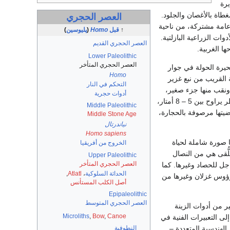
رة
طاة بالأغصان والجلود.
العصر الحجري
عامة مشتركة، من ناحية
↑
قبل
Homo
(
پليوسين
)
دوات الزراعية البازلتية.
العصر الحجري القديم
 الغربية.
Lower Paleolithic
العصر الحجري المتأخر
حيرة الحولة في جوار
Homo
ة القريب من نبع غزير
التحكم في النار
نات من هذا القرن، ونقب منها جزء صغير،
أدوات حجرية
كشف عن ثلاث سويّات أثرية من هذا العصر. ويتضح أن سكان القرية أتقنوا بناء البيوت المستديرة، بقطر يراوح بين 5 – 8 أمتار،
Middle Paleolithic
يتها مرصوفة بالحجارة،
Middle Stone Age
نياندرتال
Homo sapiens
قطعة أثرية، تعطي بمجموعها صورة شاملة لحياة
الخروج من أفريقيا
اد أفراده بـ 300 شخص. وأغلبية هذه اللُّقى هي من النصال
Upper Paleolithic
العصر الحجري المتأخر
جل للحصاد وغيرها. كما
الحداثة السلوكية
،
Atlatl
,
رؤوس غزلان وغيرها من
أصل الكلب المستأنس
Epipaleolithic
العصر الحجري المتوسط
ير من أدوات الزينة
Microliths
,
Bow
,
Canoe
ى التعبيرات الفنية في
النطوفية
الهندسية المتعددة –