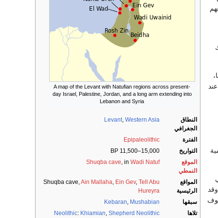
هم
،
عند
A map of the Levant with Natufian regions across present-
day Israel, Palestine, Jordan, and a long arm extending into
Lebanon and Syria
النطاق
Western Asia
,
Levant
الجغرافي
الفترة
Epipaleolithic
الرسمية
التواريخ
15,000–11,500 BP
الموقع
Wadi Natuf
, in
Shuqba cave
النمطي
المواقع
Tell Abu
,
Ein Gev
,
Ain Mallaha
Shuqba cave,
وقد
الرئيسية
Hureyra
هوف
سبقها
Mushabian
,
Kebaran
تلاها
Shepherd Neolithic
,
Khiamian
:
Neolithic