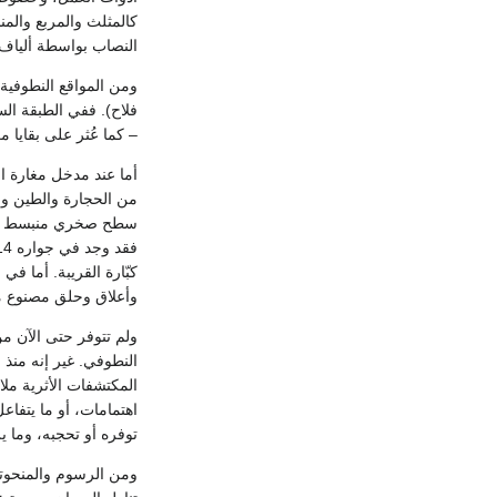
كالمثلث والمربع والمن
النصاب بواسطة ألياف 
ومن المواقع النطوفية 
فلاح). ففي الطبقة الس
– كما عُثر على بقايا م
أما عند مدخل مغارة ا
من الحجارة والطين وال
سطح صخري منبسط يحيط 
كبّارة القريبة. أما ف
وأعلاق وحلق مصنوع م
ولم تتوفر حتى الآن من
النطوفي. غير إنه منذ 
المكتشفات الأثرية مل
اهتمامات، أو ما يتفاع
توفره أو تحجبه، وما ير
ومن الرسوم والمنحوتا