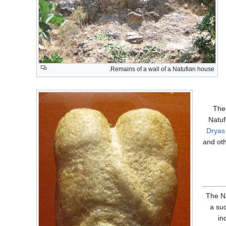
Remains of a wall of a Natufian house.
The 
Natuf
Dryas
and oth
The Na
a suc
in