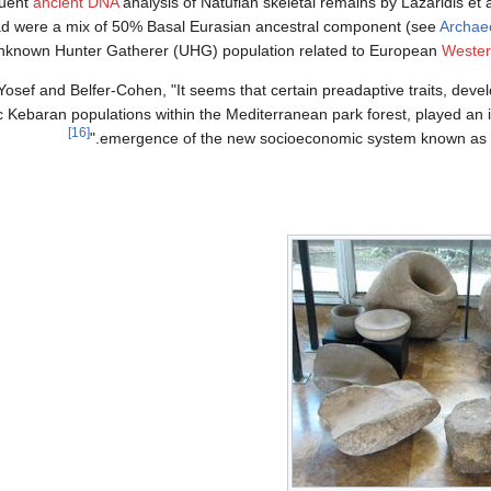
uent
ancient DNA
analysis of Natufian skeletal remains by Lazaridis et 
ad were a mix of 50% Basal Eurasian ancestral component (see
Archae
nknown Hunter Gatherer (UHG) population related to European
Wester
Yosef and Belfer-Cohen, "It seems that certain preadaptive traits, deve
Kebaran populations within the Mediterranean park forest, played an i
[16]
emergence of the new socioeconomic system known as the