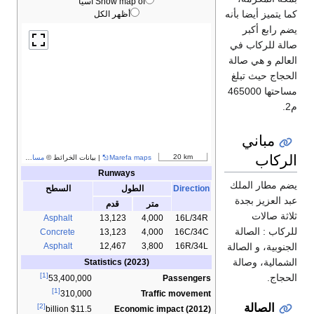
Show map of آسيا
كما يتميز أيضا بأنه
أظهر الكل
يضم رابع أكبر
صالة للركاب في
العالم و هي صالة
الحجاج حيث تبلغ
مساحتها 465000
م2.
مباني
الركاب
20 km
Marefa maps
| بيانات الخرائط ©
مساهمو OpenStreetMap
Runways
يضم مطار الملك
Direction
الطول
السطح
عبد العزيز بجدة
متر
قدم
ثلاثة صالات
Asphalt
13,123
4,000
16L/34R
للركاب : الصالة
Concrete
13,123
4,000
16C/34C
Asphalt
12,467
3,800
16R/34L
الجنوبية، و الصالة
الشمالية، وصالة
Statistics (2023)
[1]
الحجاج.
Passengers
53,400,000
[1]
Traffic movement
310,000
الصالة
[2]
Economic impact (2012)
$11.5 billion