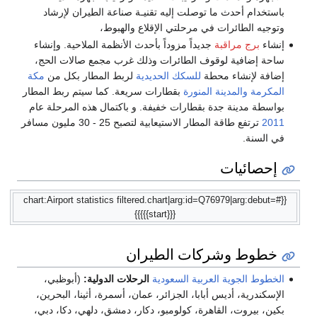
باستخدام أحدث ما توصلت إليه تقنيـة صناعة الطيران لإرشاد
وتوجيه الطائرات في مرحلتي الإقلاع والهبوط،
إنشاء
برج مراقبة
جديداً مزوداً بأحدث الأنظمة الملاحية. وإنشاء
ساحة إضافية لوقوف الطائرات وذلك غرب مجمع صالات الحج،
إضافة لإنشاء محطة
للسكك الحديدية
لربط المطار بكل من
مكة
المكرمة
والمدينة المنورة
بقطارات سريعة. كما سيتم ربط المطار
بواسطة مدينة جدة بقطارات خفيفة. و باكتمال هذه المرحلة عام
2011
ترتفع طاقة المطار الاستيعابية لتصبح 25 - 30 مليون مسافر
في السنة.
إحصائيات
{{#chart:Airport statistics filtered.chart|arg:id=Q76979|arg:debut=
{{{start}}}}}
خطوط وشركات الطيران
الخطوط الجوية العربية السعودية
الرحلات الدولية:
(أبوظبي،
الإسكندرية، أديس أبابا، الجزائر، عمان، أسمرة، أثينا، البحرين،
بكين، بيروت، القاهرة، كولومبو، دكار، دمشق، دلهي، دكا، دبي،