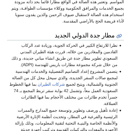
المواسم. وتعتبر هذه الصالة في الواقع مطاراً قائماً بحد ذاته مزودة
بجميع الخدمات والمرافق الحكومية ووكلاء مؤسسات الطوافـة، ويتم
استخدام هذه الصالة لاستقبال ضيوف الرحمن والذين يفدون سنويا
لأداء فريضة الحج بالأراضي المقدسة.
مطار جدة الدولي الجديد
نظرا للارتفاع الكبير في الحركة الجوية، وزيادة عدد الركاب
القادمين والمغادرين من خلاله، قررت هيئة الطيران المدني
السعودي تطوير مطار جدة عن طريق انشاء مباني جديدة، و ذلك
من خلال شركة مجموعة مطارات باريس للهندسة (ADPI).
يتضمن المشروع إعداد التصاميم التفصيلية والخدمات الهندسية
لمجمع صالات السفر الجديدة، والذي سيحل محل كل من الصالة
الجنوبية والشمالية، ويتيح لجميع
شركات الطيران
بما فيها الخطوط
السعودية العمل معاً، وتشمل 42 بوابة سفر تربط المجمع بـ 74
جسراً تخدم طائرات من مختلف الأحجام بما فيها الطائرات
العملاقة.
إعادة تأهيل ورصف وتطوير وتوسعة جميع المدارج والممرات
الرئيسية والفرعية في المطار، وتحديث أنظمة الإنارة الأرضية
والأنظمة الخاصة والبنيـة التحتية لتقنية المعلومات، وذلك بإزالة
الأجهزة والمعدات والتركيبات القديمة وتركيب أجهزة حديثة