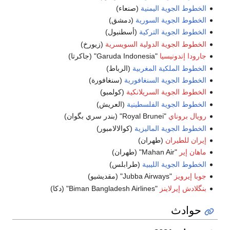
الخطوط الجوية اليمنية
(صنعاء)
الخطوط الجوية السورية
(دمشق)
الخطوط الجوية التركية
(أسطنبول)
الخطوط الجوية الدولية السويسرية
(زيورخ)
جارودا إندونيسيا
"Garuda Indonesia" (جاكرتا)
الخطوط الملكية المغربية
(الرباط)
الخطوط الجوية السنغافورية
(سنغافورة)
الخطوط الجوية السريلانكية
(كولمبو)
الخطوط الجوية الفلسطينية
(العريش)
رويال بروناي
"Royal Brunei" (بندر سري بگوان)
الخطوط الجوية الماليزية
(كوالالامبور)
إيران للطيران
(طهران)
ماهان إير
"Mahan Air" (طهران)
الخطوط الجوية الليبية
(طرابلس)
جوبا إيرويز
"Jubba Airways" (مقديشيو)
بنگلادش إيرلاينز
"Biman Bangladesh Airlines" (دكا)
حوادث