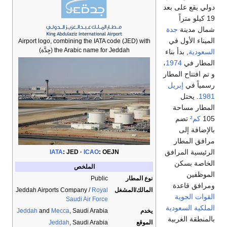
دولي يقع على بعد
19 كيلو متراً
شمال مدينة
جدة
الميناء الأول في
Airport logo, combining the IATA code (JED) with
the Arabic name for Jeddah (
جِدَّة‎
)
السعودية
, بدأ بناء
المطار في
1974
،
و تم افتتاح المطار
رسمياً في
إبريل
1981
. يحتل
المطار مساحة
105
كم²
تضم
بالإضافة إلى
مرافق المطار
الرئيسية المرافق
IATA
:
JED
ICAO
:
OEJN
الخاصة بسكن
الملخص
الموظفين
نوع المطار
Public
ومرافق قاعدة
المالك/المشغل
Royal
Jeddah Airports Company /
القوات الجوية
Saudi Air Force
الملكية السعودية
يخدم
, Saudi Arabia
Mecca
and
Jeddah
بالمنطقة الغربية
الموقع
, Saudi Arabia
Jeddah