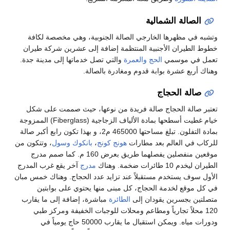
الصالة الشمالية
وتشبه في مظهرها الخارجي الصالة الجنوبية، وهي مخصصة لكافة
خطوط الطيران الأجنبية المنتظمة إضافة إلى عشرين شركة طيران
تعمل في موسمي
الحج
والعمرة
والتي تصل خدماتها إلى مدينة جدة.
وهناك أربع عشرة بوابة قدوم ومغادرة بالصالة.
صالة الحجاج
تعتبر صالة الحجاج صالة فريدة من نوعها، حيث صممت على شكل
خيام غطيت أسطحها بمادة الألياف الزجاجية (Fiberglass) الممزوجة
بمادة التفلون. تبلغ مساحتها 465000 م2، و بهذا تكون رابع أكبر صالة
للركاب في العالم بعد مطارات
هونج كونج
،
بانكوك
وسول
، وتتكون من
موقعين منفصلين يفصلهما طريق بعرض 160 م. كما صمم مدرج
الطيران ليخدم 10 طائرات ضخمة. وهناك
مدرج
آخر يقع غرب المدرج
الأول سوف يستخدم مستقبلاً عند تزايد عدد الحجاج. وهناك خمس مبان
في كل موقع لخدمة الحجاج، كل مبنى منها يحتوي على بوابتين
متصلتين بجسرين يقودان إلى
الطائرة
مباشرة، إضافة إلى ما يقارب
120 محلاً تجارياً ومطاعم ومحلات للوجبات الخفيفة ومركز طبي
ودورات مياه. ويمكن استقبال ما يقارب 50000 حاج يومياً في