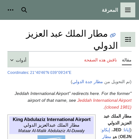
المعرفة
القائمة الرئيسية
بحث
أدوات
مطار الملك عبد العزيز
تبديل عرض جدول المحتويات
الدولي
مقالة
ناقش هذه الصفحة
أدوات
Coordinates
:
21°40′46″N
039°09′24″E
(تم التحويل من
مطار جدة الدولي
)
"Jeddah International Airport" redirects here. For the former
airport of that name, see
Jeddah International Airport
.
(closed 1981)
مطار الملك عبد
King Abdulaziz International Airport
العزيز الدولي
مطار الملك عبدالعزيز الدولي
(
إياتا
:
JED
،
إيكاو
:
Mataar Al-Malik Abdulaziz Al-Duwaly
OEJN
) هو
مطار