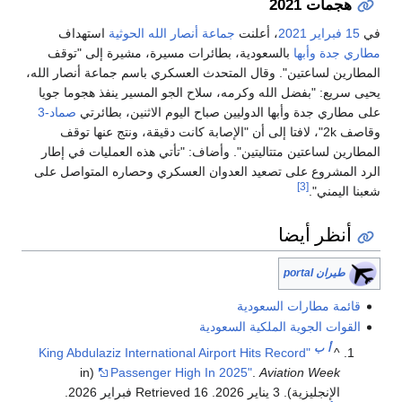
هجمات 2021
في
15 فبراير
2021
، أعلنت
جماعة أنصار الله
الحوثية
استهداف
مطاري جدة
وأبها
بالسعودية، بطائرات مسيرة، مشيرة إلى "توقف
المطارين لساعتين". وقال المتحدث العسكري باسم جماعة أنصار الله،
يحيى سريع: "بفضل الله وكرمه، سلاح الجو المسير ينفذ هجوما جويا
على مطاري جدة وأبها الدوليين صباح اليوم الاثنين، بطائرتي
صماد-3
وقاصف 2k"، لافتا إلى أن "الإصابة كانت دقيقة، ونتج عنها توقف
المطارين لساعتين متتاليتين". وأضاف: "تأتي هذه العمليات في إطار
الرد المشروع على تصعيد العدوان العسكري وحصاره المتواصل على
[3]
شعبنا اليمني".
أنظر أيضا
طيران portal
قائمة مطارات السعودية
القوات الجوية الملكية السعودية
أ
ب
"King Abdulaziz International Airport Hits Record
^
(in
Passenger High In 2025"
.
Aviation Week
الإنجليزية). 3 يناير 2026
. Retrieved 16 فبراير 2026
.