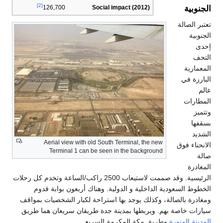
[2]
الجنوبية
Social impact (2012)
126,700
تعتبر الصالة
الجنوبية
إحدى
التحف
المعمارية
البارزة في
عالم
المطارات
وتتميز
بسقفها
الشديد
Aerial view with old South Terminal, the new
الانحناء فوق
Terminal 1 can be seen in the background
صالة
المغادرة
الرئيسية. وقد صممت لاستيعاب 2500 راكب/الساعة وتخدم كل رحلات
الخطوط السعودية الداخلية و الدولية. وهناك أربعون بوابة قدوم
ومغادرة بالصالة، وكذلك يوجد بها استراحة لكبار الشخصيات بمواقف
سيارات خاصة بهم. ويربطها بمدينة جدة طريقان سريعان هما طريق
المدينة المنورة
وطريق مكة المكرمة السريع.