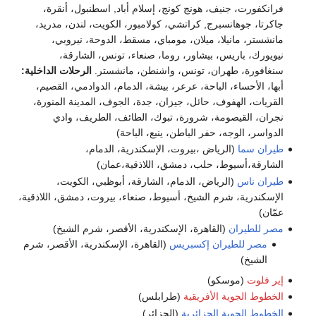
فرانكفورت، جنيف، هونج كونج، إسلام أباد, اسطنبول، أنقرة،
جاكرتا، جوهانسبرج, كراتشي، كولامبور، الكويت، لندن، مدريد،
مانشستر، مانيلا، ميلان، مومباي، مسقط، الدوحة، نيروبي،
نيويورك، باريس، بيشاور، روما، صنعاء، تونس، الشارقة،
سنغافورة، طهران، تونس، واشنطن، مانشستر.
الرحلات الداخلية:
أبها، الأحساء، الباحة، عرعر، بيشة، الدمام، الدوادمي، القصيم،
القريات، الهفوف، حائل، جيزان، جدة، الجوف، المدينة المنورة،
نجران، القيصومة، شرورة، تبوك، الطائف، الطريف، وادي
الدواسر، الوجه، حفر الباطن، ينبع، الباحة)
طيران سما
(الرياض ،بيروت، الإسكندرية، الدمام،
الشارقة،أسيوط، حلب، دمشق، اللاذقية،عمان)
طيران ناس
(الرياض، الدمام، الشارقة، أبوظبي، الكويت،
الإسكندرية، شرم الشيخ، أسيوط، صنعاء، بيروت، دمشق، اللاذقية،
عمّان)
مصر للطيران
(القاهرة، الإسكندرية، الأقصر، شرم الشيخ)
مصر للطيران إكسبريس
(القاهرة، الإسكندرية، الأقصر، شرم
الشيخ)
إير فلوت
(موسكو)
الخطوط الجوية الأفريقية
(طرابلس)
الخطوط الجوية الجزائرية
(الجزائر)