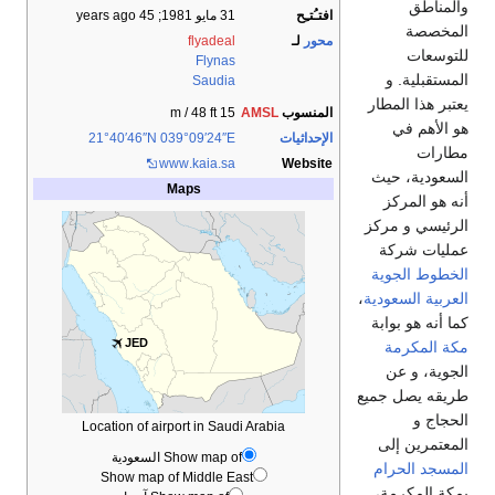
والمناطق
افتـُتـِح
31 مايو 1981
; 45 years ago
المخصصة
محور
لـ
flyadeal
للتوسعات
Flynas
المستقبلية. و
Saudia
يعتبر هذا المطار
المنسوب
AMSL
15 m / 48 ft
هو الأهم في
الإحداثيات
039°09′24″E
21°40′46″N
مطارات
www
.kaia
.sa
Website
السعودية، حيث
Maps
أنه هو المركز
الرئيسي و مركز
عمليات شركة
الخطوط الجوية
العربية السعودية
،
كما أنه هو بوابة
JED
مكة المكرمة
الجوية، و عن
طريقه يصل جميع
الحجاج و
Location of airport in Saudi Arabia
المعتمرين إلى
Show map of السعودية
المسجد الحرام
Show map of Middle East
بمكة المكرمة،