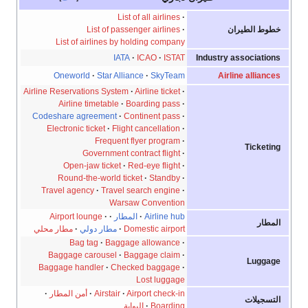
List of all airlines
·
خطوط الطيران
·
List of passenger airlines
List of airlines by holding company
IATA
·
ICAO
·
ISTAT
Industry associations
Oneworld
·
Star Alliance
·
SkyTeam
Airline alliances
Airline Reservations System
·
Airline ticket
·
Airline timetable
·
Boarding pass
·
Codeshare agreement
·
Continent pass
·
Electronic ticket
·
Flight cancellation
·
Frequent flyer program
·
Ticketing
Government contract flight
·
Open-jaw ticket
·
Red-eye flight
·
Round-the-world ticket
·
Standby
·
Travel agency
·
Travel search engine
·
Warsaw Convention
Airline hub
·
المطار
·
·
Airport lounge
المطار
Domestic airport
·
مطار دولي
·
مطار محلي
Bag tag
·
Baggage allowance
·
Baggage carousel
·
Baggage claim
·
Luggage
Baggage handler
·
Checked baggage
·
Lost luggage
Airport check-in
·
Airstair
·
أمن المطار
·
التسجيلات
Boarding
·
البوابة