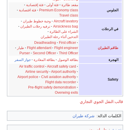
مقعد طائرة
·
فئة أولى
·
فئة إقتصادية
·
الجلوس
Premium Economy class
·
فئة اقتصادية
·
Travel class
Aircraft lavatory
·
وجبة خطوط طيران
·
Airsickness bag
·
ترفيه رحلات الطيران
·
في الرحلات
الشراء على الطائرة
·
التدخين أثناء رحلة الطيران
Deadheading
·
First officer
·
طاقم الطيران
Flight engineer
·
Flight attendant
·
طيار
·
Purser
·
Second Officer
·
Third Officer
الهجرة
بطاقة الوصول
·
بطاقة المغادرة
·
جواز السفر
Air traffic control
·
Aircraft safety card
·
Airline security
·
Airport authority
·
Airport police
·
Civil aviation authority
·
Safety
Flight data recorder
·
Pre-flight safety demonstration
·
Overwing exits
قالب:النقل الجوي التجاري
الكلمات الدالة:
شركة طيران
تصنيف
:
طيران مدني