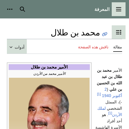
المعرفة
القائمة الرئيسية
بحث
أدوات
محمد بن طلال
تبديل عرض جدول المحتويات
مقالة
ناقش هذه الصفحة
أدوات
الأمير محمد بن طلال
الأمير
محمد بن
الأمير محمد من الأردن
طلال بن عبد
الله بن الحسين
بن علي
(
2
[1]
أكتوبر
1940
-)، الممثل
الشخصي
لملك
[1]
الأردن
. هو
أحد أفراد
الأسرة الهاشمية