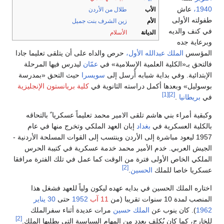
1940،
عاش
الأب
طلال من الأردن
طفولته الأولى
الأم
زين الشرف بنت جميل
في كنف والديه
الديانة
الأسلام
وبرعاية جده
المؤسس
الملك عبدالله الأول،
حرص والداه على أن يتلقى تعليما جادا
فالتحق بـ«الكلية العلمية الإسلامية» في
عمّان
ليدرس فيها المرحلة
الإبتدائية. وفي بداية شبابه أُرسل إلى
سويسرا
حيث التحق «بمدرسة
بوسوليل» وبعدها أكمل دراسته الثانوية في
كلية بريانستون الإنجليزية
[1]
[2]
في
بريطانيا
.
وكبقية أمراء بني هاشم تلقى الامير محمد تعليماً عسكريا ً بالتحاقه
بالكلية العسكرية في
بغداد
إبان العهد الملكي وتخرج منها في عام
1957 ليعود مباشرة إلى الأردن وينتسب إلى القوات المسلحة الأردنية -
الجيش العربي. خدم الأمير محمد خدمة عسكرية في كتيبة الحرس
الملكي الخاص الأولى فترة من الوقت كما عمل في تلك الفترة مرافقا
[2]
عسكريا خاصا للملك
الحسين
.
اختاره الملك الحسين في بدايه عهده ليكون ولياً للعهد فشغل هذا
المنصب لمدة 10 سنوات تقريبا (من
11 آب
1952
حتى
30 يناير
1962
). كان ينوب عن
الملك حسين
مرات عديدة أثناء سفرالملك
[2]
للخارج، كما كان يُكلف بعدد من المهام السياسية التي يطلبها الملك.