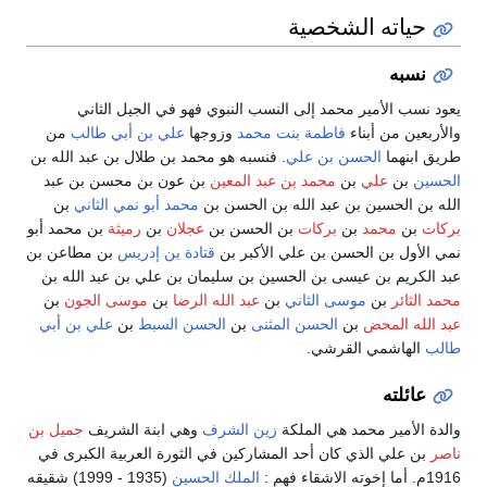
حياته الشخصية
نسبه
يعود نسب الأمير محمد إلى النسب النبوي فهو في الجيل الثاني
والأربعين من أبناء
فاطمة بنت محمد
وزوجها
علي بن أبي طالب
من
طريق ابنهما
الحسن بن علي
. فنسبه هو محمد بن طلال بن عبد الله بن
الحسين
بن
علي
بن
محمد بن عبد المعين
بن عون بن محسن بن عبد
الله بن الحسين بن عبد الله بن الحسن بن
محمد أبو نمي الثاني
بن
بركات
بن
محمد
بن
بركات
بن الحسن بن
عجلان
بن
رميثة
بن محمد أبو
نمي الأول بن الحسن بن علي الأكبر بن
قتادة بن إدريس
بن مطاعن بن
عبد الكريم بن عيسى بن الحسين بن سليمان بن علي بن عبد الله بن
محمد الثائر
بن
موسى الثاني
بن
عبد الله الرضا
بن
موسى الجون
بن
عبد الله المحض
بن
الحسن المثنى
بن
الحسن السبط
بن
علي بن أبي
طالب
الهاشمي القرشي.
عائلته
والدة الأمير محمد هي الملكة
زين الشرف
وهي ابنة الشريف
جميل بن
ناصر
بن علي الذي كان أحد المشاركين في الثورة العربية الكبرى في
1916م. أما إخوته الاشقاء فهم :
الملك الحسين
(1935 - 1999) شقيقه