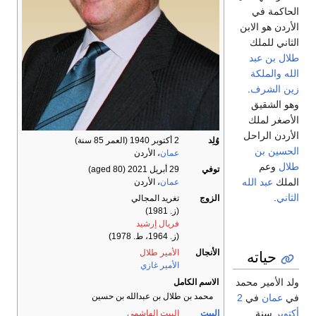
الحاكمة في
الأردن هو الابن
الثاني للملك
طلال بن عبد
الله
والملكة
زين الشرف
.
وهو الشقيق
الأصغر لملك
الأردن الراحل
وُلِد
2 أكتوبر 1940
(العمر 85 سنة)
الحسين بن
عمان
، الأردن
طلال
وعم
توفي
29 أبريل 2021
(aged 80)
الملك
عبد الله
عمان
، الأردن
الثاني
.
الزوج
تغريد المجالي
(ز. 1981)
فريال إرشيد
(ز. 1964، ط. 1978)
حياته
الأنجال
الأمير طلال
الأمير غازي
ولد الأمير محمد
الاسم الكامل
محمد بن طلال بن عبدالله بن حسين
في
عمان
في
2
أكتوبر
سنة
البيت
البيت الهاشمي