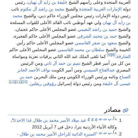
العربية المتحدة وعلى رأسهم الشيخ
خليفة بن زايد آل نهيان
، رئيس
دولة
الإمارات العربية المتحدة
والشيخ
محمد بن راشد آل مكتوم
نائب
رئيس دولة الإمارات رئيس مجلس الوزراء حاكم دبي، والشيخ
محمد
بن زايد آل نهيان
ولي عهد أبوظبي نائب القائد الأعلى للقوات المسلحة
والشيخ
حميد بن راشد النعيمي
عضو المجلس الأعلى حاكم عجمان،
والشيخ
حمد بن محمد الشرقي
عضو المجلس الأعلى حاكم الفجيرة،
والشيخ
سعود بن صقر القاسمي
عضو المجلس الأعلى حاكم رأس
الخيمة والشيخ
سلطان بن محمد القاسمي
عضو المجلس الأعلى حاكم
[9]
[8]
الشارقة
.
كما تلقى الملك عبد الله الثاني برقيات تعزية ومواساة
من كل من أمير قطر الشيخ
تميم بن حمد آل ثاني
ومن الرئيس
المصري
عبدالفتاح السيسي
ومن أمير الكويت
نواف الأحمد الجابر
الصباح
ونائبه ورئيس الوزراء الكويتي ومن ملك البحرين
حمد بن
[12]
[11]
[10]
عيسى آل خليفة
ومن رئيس دولة إسرائيل
رؤوفين ريفلين
.
مصادر
أ
ب
ت
ث
ج
ح
خ
^
عيد ميلاد الأمير محمد بن طلال غدا الاحد
،
وكالة الأنباء الأردنية بترا، دخل في 7 أبريل 2012
أ
ب
ت
ث
^
"السيرة الذاتية للراحل الأمير محمد بن طلال -