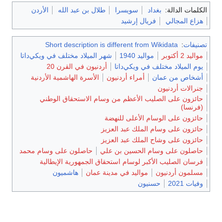
الكلمات الدالة:
بغداد
سويسرا
طلال بن عبد الله
الأردن
هزاع المجالي
فريال إرشيد
تصنيفات
:
Short description is different from Wikidata
مواليد 2 أكتوبر
مواليد 1940
شهر الميلاد مختلف في ويكي‌داتا
يوم الميلاد مختلف في ويكي‌داتا
أردنيون في القرن 20
أشخاص من عمان
أمراء أردنيون
الأسرة الهاشمية الأردنية
جنرالات أردنيون
حائزون على الصليب الأعظم من وسام الاستحقاق الوطني
(فرنسا)
حائزون على الوسام الأعلى للنهضة
حائزون على وسام الملك عبد العزيز
حائزون على وشاح الملك عبد العزيز
حاصلون على وسام الحسين بن علي
حاصلون على وسام محمد
فرسان الصليب الأكبر لوسام استحقاق الجمهورية الإيطالية
مسلمون أردنيون
مواليد في مدينة عمان
هاشميون
وفيات 2021
حسنيون