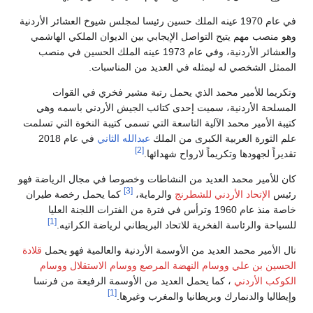
في عام 1970 عينه الملك حسين رئيسا لمجلس شيوخ العشائر الأردنية
وهو منصب مهم يتيح التواصل الإيجابي بين الديوان الملكي الهاشمي
والعشائر الأردنية، وفي عام 1973 عينه الملك الحسين في منصب
الممثل الشخصي له ليمثله في العديد من المناسبات.
وتكريما للأمير محمد الذي يحمل رتبة مشير فخري في القوات
المسلحة الأردنية، سميت إحدى كتائب الجيش الأردني باسمه وهي
كتيبة الأمير محمد الآلية التاسعة التي تسمى كتيبة النخوة التي تسلمت
علم الثورة العربية الكبرى من الملك
عبدالله الثاني
في عام 2018
[2]
تقديراً لجهودها وتكريماً لارواح شهدائها.
كان للأمير محمد العديد من النشاطات وخصوصا في مجال الرياضة فهو
[3]
رئيس
الإتحاد الأردني للشطرنج
والرماية،
كما يحمل رخصة طيران
خاصة منذ عام 1960 وترأس في فترة من الفترات اللجنة العليا
[1]
للسياحة والرئاسة الفخرية للاتحاد البريطاني لرياضة الكراتيه.
نال الأمير محمد العديد من الأوسمة الأردنية والعالمية فهو يحمل
قلادة
الحسين بن علي
ووسام النهضة المرصع
ووسام الاستقلال
ووسام
الكوكب الأردني
، كما يحمل العديد من الأوسمة الرفيعة من فرنسا
[1]
وإيطاليا والدنمارك وبريطانيا والمغرب وغيرها.