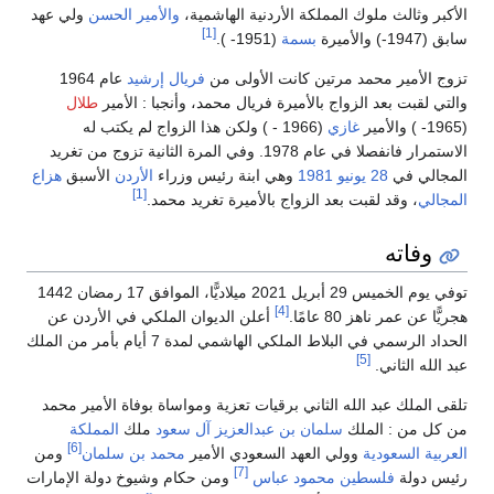
الأكبر وثالث ملوك المملكة الأردنية الهاشمية،
والأمير الحسن
ولي عهد
[1]
سابق (1947-) والأميرة
بسمة
(1951- ).
تزوج الأمير محمد مرتين كانت الأولى من
فريال إرشيد
عام 1964
والتي لقبت بعد الزواج بالأميرة فريال محمد، وأنجبا : الأمير
طلال
(1965- ) والأمير
غازي
(1966 - ) ولكن هذا الزواج لم يكتب له
الاستمرار فانفصلا في عام 1978. وفي المرة الثانية تزوج من تغريد
المجالي في
28 يونيو
1981
وهي ابنة رئيس وزراء
الأردن
الأسبق
هزاع
[1]
المجالي
، وقد لقبت بعد الزواج بالأميرة تغريد محمد.
وفاته
توفي يوم الخميس 29 أبريل 2021 ميلاديًّا، الموافق 17 رمضان 1442
[4]
هجريًّا عن عمر ناهز 80 عامًا.
أعلن الديوان الملكي في الأردن عن
الحداد الرسمي في البلاط الملكي الهاشمي لمدة 7 أيام بأمر من الملك
[5]
عبد الله الثاني.
تلقى الملك عبد الله الثاني برقيات تعزية ومواساة بوفاة الأمير محمد
من كل من : الملك
سلمان بن عبدالعزيز آل سعود
ملك
المملكة
[6]
العربية السعودية
وولي العهد السعودي الأمير
محمد بن سلمان
ومن
[7]
رئيس دولة
فلسطين
محمود عباس
ومن حكام وشيوخ دولة الإمارات