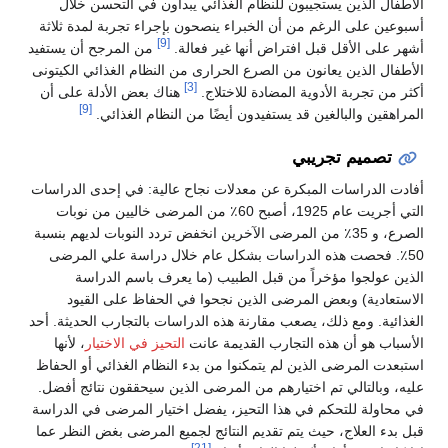
الأطفال الذين يستجيبون للنظام الغذائي يبدأون في التحسن خلال
أسبوعين على الرغم من أن الخبراء ينصحون بإجراء تجربة لمدة ثلاثة
[9]
أشهر على الأقل قبل افتراض أنها غير فعالة.
من المرجح أن يستفيد
الأطفال الذين يعانون من الصرع الحرارى من النظام الغذائي الكيتونى
[3]
أكثر من تجربة الأدوية المضادة للاختلاج.
هناك بعض الأدلة على أن
[9]
المراهقين والبالغين قد يستفيدون أيضًا من النظام الغذائي.
تصميم تجريبي
أفادت الدراسات المبكرة عن معدلات نجاح عالية: في إحدى الدراسات
التي أجريت عام 1925، أصبح 60٪ من المرضى خاليين من نوبات
الصرع، و 35٪ من المرضى الآخرين انخفض تردد النوبات لديهم بنسبة
50٪. فحصت هذه الدراسات بشكل عام خلال دراسة علي المرضى
الذين عولجوا مؤخراً من قبل الطبيب (ما يعرف باسم الدراسة
الاستعادية) وبعض المرضى الذين نجحوا في الحفاظ على القيود
الغذائية. ومع ذلك، يصعب مقارنة هذه الدراسات بالتجارب الحديثة. أحد
الأسباب هو أن هذه التجارب القديمة عانت
التحيز في الاختيار
، لأنها
استبعدت المرضى الذين لم يتمكنوا من بدء النظام الغذائي أو الحفاظ
عليه، وبالتالي تم اختيارهم من المرضى الذين سيحققون نتائج أفضل.
في محاولة للتحكم في هذا التحيز، يفضل اختيار المرضى في الدراسة
قبل بدء العلاج، حيث يتم تقديم النتائج لجميع المرضى بغض النظر عما
[21]