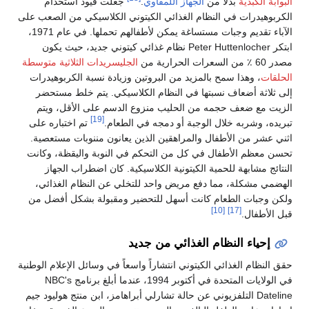
البوابة الكبدية
بدلاً من
الجهاز اللمفاوي
.
جعلت قيود استخدام
الكربوهيدرات في النظام الغذائي الكيتوني الكلاسيكي من الصعب على
الآباء تقديم وجبات مستساغة يمكن لأطفالهم تحملها. في عام 1971،
ابتكر Peter Huttenlocher نظام غذائي كيتوني جديد، حيث يكون
مصدر 60 ٪ من السعرات الحرارية من
الجليسريدات الثلاثية متوسطة
الحلقات
، وهذا سمح بالمزيد من البروتين وزيادة نسبة الكربوهيدرات
إلى ثلاثة أضعاف نسبتها في النظام الكلاسيكي. يتم خلط مستحضر
الزيت مع ضعف حجمه من الحليب منزوع الدسم على الأقل، ويتم
[19]
تبريده، وشربه خلال الوجبة أو دمجه في الطعام.
تم اختباره على
اثني عشر من الأطفال والمراهقين الذين يعانون مننوبات مستعصية.
تحسن معظم الأطفال في كل من التحكم في النوبة واليقظة، وكانت
النتائج مشابهة للحمية الكيتونية الكلاسيكية. كان اضطراب الجهاز
الهضمي مشكلة، مما دفع مريض واحد للتخلي عن النظام الغذائي،
ولكن وجبات الطعام كانت أسهل للتحضير ومقبولة بشكل أفضل من
[10]
[17]
قبل الأطفال.
إحياء النظام الغذائي من جديد
حقق النظام الغذائي الكيتوني انتشاراً واسعاً في وسائل الإعلام الوطنية
في الولايات المتحدة في أكتوبر 1994، عندما أبلغ برنامج NBC's
Dateline التلفزيوني عن حالة تشارلي أبراهامز، ابن منتج هوليود جيم