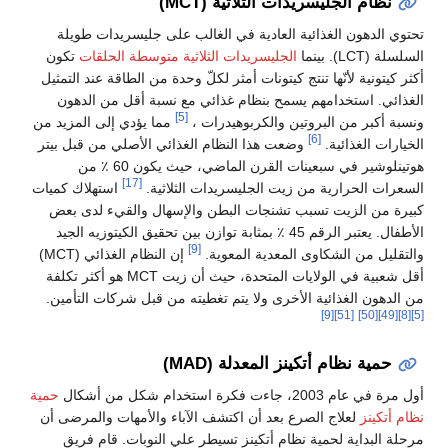
نظام الجليسريدات الثلاثية (MCT)
تحتوي الدهون الغذائية العادية في الغالب على جليسريدات طويلة
السلسلة (LCT). بينما
الجليسريدات الثلاثية متوسطة الحلقات
تكون
أكثر كيتونية لأنّها تنتج كيتونات أمثر لكلّ وحدة من الطاقة عند التمثيل
الغذائي. استخدامهم يسمح بنظام غذائي مع نسبة أقل من الدهون
[5]
ونسبة أكبر من البروتين والكربوهيدرات ،
مما يؤدي إلى المزيد من
[6]
الخيارات الغذائية.
وضعت هذا النظام الغذائي الأصلي من قبل بيتر
هوتينلوشير في سبعينات القرن الماضي، حيث يكون 60 ٪ من
[17]
السعرات الحرارية من زيت الجليسريدات الثلاثية.
استهلاك كميات
كبيرة من الزيت تسبب تشنجات البطن والإسهال والقيء لدى بعض
الأطفال. يعتبر الرقم 45 ٪ بمثابة توازن بين تحقيق الكيتوزيه الجيد
[9]
والتقليل من الشكاوى المعدية المعوية.
إن النظام الغذائي (MCT)
أقل شعبية في الولايات المتحدة، حيث أن زيت MCT هو أكثر تكلفة
من الدهون الغذائية الأخرى ولا يتم تغطيته من قبل شركات التأمين.
[9]
[51]
[50]
[49]
[8]
[5]
حمية نظام أتكينز المعدلة (MAD)
أول مرة في عام 2003، جاءت فكرة استخدام شكل من أشكال
حمية
نظام أتكينز
لعلاج الصرع بعد أن اكتشف الآباء والأمهات والمرضى أن
مرحلة البداية لحمية نظام أتكينز تسيطر علي النوبات. قام فريق