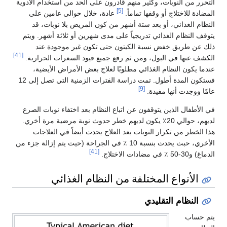
التحرر من النوبات، وكثير منهم قادرون على الحد من استخدام الأدوية
[5]
المضادة للاختلاج أو وقفها تماماً.
عادة، خلال حوالي عامين على
النظام الغذائي، أو بعد ستة أشهر من كون المريض بلا نوبات، قد
يتوقف النظام الغذائي تدريجياً على مدى شهرين أو ثلاثة أشهر. ويتم
ذلك عن طريق خفض نسبة الكيتون حتى تكون غير موجودة عند
[41]
الكشف عنها في البول، ومن ثم رفع جميع قيود السعرات الحرارية.
عندما يكون النظام الغذائي مطلوبًا لعلاج بعض الأمراض الأيضية،
فستكون المدة أطول. تمت دراسة الفترات الزمنية التي تصل إلى 12
[9]
عامًا ووجدت أنها مفيدة.
في الأطفال الذين يتوقفون عن اتباع النظام بعد اختفاء نوبات الصرع
لديهم، حوالي 20٪ يكون لديهم خطر حدوث نوبة مرضية مرة أخري.
هذا الخطر من تكرار النوبات بعد العلاج يحدث أيضاً في العلاجات
الأخري، حبث يحدث بنسبة 10 ٪ في الجراحة (حيث يتم إزالة جزء من
[41]
الدماغ) و30-50 ٪ في مضادات الاختلاج.
الأنواع المختلفة من النظام الغذائي
النظام التقليدي
يتم حساب