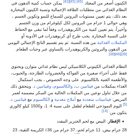
[42]
[45]
[45]
الكيتون أصغر من المعتاد.
يمكن حساب كمية الدهون في
النظام الغذائي من متطلبات الطاقة الإجمالية ونسبة الكيتون المختارة.
بعد ذلك، يتم تعيين مستويات البروتين للسماح للنمو وتكوين الجسم ،
وهي حوالي 1 جرام من البروتين لكل كيلوغرام من وزن الجسم.
وأخيراً، يتم تعيين كمية من الكربوهيدرات وفقاً لما تبقى مع الحفاظ
على النسبة المختارة. يجب طرح أي كربوهيدرات في الأدوية أو
المكملات الغذائية
من هذه النسبة. ثم يتم تقسيم الناتج الإجمالي اليومي
من الدهون والبروتين والكربوهيدرات بالتساوي عبر وجبات الطعام.
[38]
[46]
[38]
النظام الغذائي الكيتوني الكلاسيكي ليس نظام غذائي متوازن ويحتوي
فقط على أجزاء صغيرة من الفواكه والخضروات الطازجة، والحبوب،
والأطعمة الغنية بالكالسيوم. على وجه الخصوص ، يجب استكمال
الغذاء بمكملات من
فيتامين ب
،
والكالسيوم
،
وفيتامين د
. ويتحقق ذلك
من خلال تناول نوعين من المكملات الخالية من السكر مصممة لعمر
المريض:
فيتامينات متعددة
مع
أملاح معدنية
و
الكالسيوم
مع
فيتامين د
.
[5]
اليوم النموذجي للطعام لطفل على نسبة 4: 1، و1500 كيلو كالوري
[14]
يتكون من:
الإفطار
: البيض مع لحم الخنزير المقدد
28 جرام بيض، 11 جرام لحم، 37 جرام من 36٪ الكريمة الثقية، 23