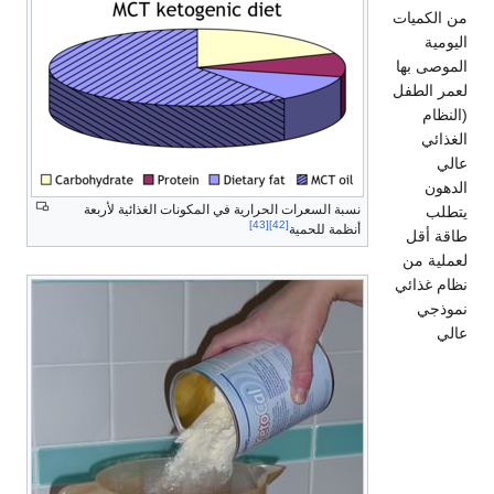
من الكميات
اليومية
الموصى بها
لعمر الطفل
(النظام
الغذائي
عالي
الدهون
نسبة السعرات الحرارية في المكونات الغذائية لأربعة
يتطلب
[43]
[42]
أنظمة للحمية
طاقة أقل
لعملية من
نظام غذائي
نموذجي
عالي