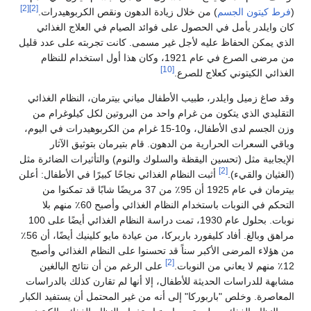
[2]
[2]
(
فرط كيتون الجسم
) من خلال زيادة الدهون ونقص الكربوهيدرات.
كان وايلدر يأمل في الحصول على فوائد الصيام في العلاج الغذائي
الذي يمكن الحفاظ عليه لأجل غير مسمى. كانت تجربته على عدد قليل
من مرضى الصرع في عام 1921، وكان هذا أول استخدام للنظام
[10]
الغذائي الكيتوني كعلاج للصرع.
وقد صاغ زميل وايلدر، طبيب الأطفال مياني بيترمان، النظام الغذائي
التقليدي الذي يتكون من غرام واحد من البروتين لكل كيلوغرام من
وزن الجسم لدى الأطفال، و10-15 غرام من الكربوهيدرات في اليوم،
وباقي السعرات الحرارية من الدهون. قام بتيرمان بتوثيق الآثار
الإيجابية مثل (تحسين اليقظة والسلوك والنوم) والتأثيرات الضائرة مثل
[2]
(الغثيان والقيء).
أثبت النظام الغذائي نجاحًا كبيرًا في الأطفال: أعلن
بيترمان في عام 1925 أن 95٪ من 37 مريضًا شابًا قد تمكنوا من
التحكم في النوبات باستخدام النظام الغذائي وأصبح 60٪ منهم بلا
نوبات. بحلول عام 1930، تمت دراسة النظام الغذائي أيضًا على 100
مراهق وبالغ. أفاد كليفورد باربركا، من عيادة مايو كلينيك أيضًا، أن 56٪
من هؤلاء المرضى الأكبر سناً قد تحسنوا على النظام الغذائي وأصبح
[2]
12٪ منهم لا يعاني من النوبات.
على الرغم من أن نتائج البالغين
مشابهة للدراسات الحديثة للأطفال، إلا أنها لم تقارن كذلك بالدراسات
المعاصرة. وخلص "باربوركا" إلى أنه من غير المحتمل أن يستفيد الكبار