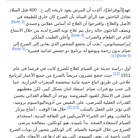
عهد[[أبوقراط])، أكدت أن المرض يعود تاريخه إلى
ح.
400 قبل الميلاد.
تجادل الباحثين ضد الرأي السائد بأن الصرع كان خارق للطبيعة في
[Note 3]
الأصل والعلاج، واقترحوا أن العلاج له أساس عقلاني وجسدي.
ويصف الباحثون حالة رجل يتم علاج نوبة الصرع لديه من خلال الامتناع
[Note 4]
التام عن الطعام والشراب.
وأعلن الطبيب الملكي
إيراسيستاتوس، "يجب أن يخضع الشخص الذي يعاني إلى الصرع إلي
[Note 5]
صيام بدون رحمة ويوضع له برنامج ذو حصص غذائية قصيرة".
[11]
[Note 6]
أول دراسة حديثة عن الصيام كعلاج للصرع كانت في فرنسا في عام
[12]
1911.
حيث خضع عشرون مريضاً بالصرع من جميع الأعمار لبرنامج
علاجي عن طريق اتباع حمية نباتية منخفضة السعرات الحرارية، جنبا
إلى جنب مع فترات صيام. استفاد اثنان بشكل كبير، لكن معظمهم
فشل في الامتثال للقيود المفروضة. ووجد أن النظام الغذائي يحسن
القدرات العقلية للمرضى، على النقيض من أدويةالبوتاسيوم بروميد،
[2]
[13]
التي تؤثر علي العقل بالسلب.
خلال هذا الوقت ، أشاع بيرنار
ماكفادن، وهو أحد الخبراء الأمريكيين في الثقافة البدنية، استخدام
الصيام لاستعادة الصحة. بدأ تلميذه، هيو كونكلين، بمعالجة مرضى
الصرع من خلال التوصية بالصيام. كان كونكلين يتصور أن نوبات الصرع
كانت ناجمة عن بعض السموم، التي يتم إفرازها في الأمعاء، والتي