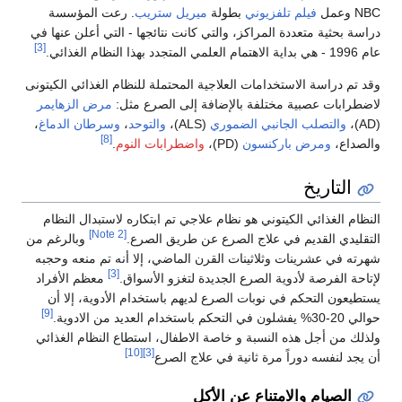
NBC وعمل
فيلم تلفزيوني
بطولة
ميريل ستريب
. رعت المؤسسة
دراسة بحثية متعددة المراكز، والتي كانت نتائجها - التي أعلن عنها في
[3]
عام 1996 - هي بداية الاهتمام العلمي المتجدد بهذا النظام الغذائي.
وقد تم دراسة الاستخدامات العلاجية المحتملة للنظام الغذائي الكيتونى
لاضطرابات عصبية مختلفة بالإضافة إلى الصرع مثل:
مرض الزهايمر
(AD)،
والتصلب الجانبي الضموري
(ALS)،
والتوحد
،
وسرطان الدماغ
،
[8]
والصداع،
ومرض باركنسون
(PD)،
واضطرابات النوم
.
التاريخ
النظام الغذائي الكيتوني هو نظام علاجي تم ابتكاره لاستبدال النظام
[Note 2]
التقليدي القديم في علاج الصرع عن طريق الصرع.
وبالرغم من
شهرته في عشرينات وثلاثينات القرن الماضي، إلا أنه تم منعه وحجبه
[3]
لإتاحة الفرصة لأدوية الصرع الجديدة لتغزو الأسواق.
معظم الأفراد
يستطيعون التحكم في نوبات الصرع لديهم باستخدام الأدوية، إلا أن
[9]
حوالي 20-30% يفشلون في التحكم باستخدام العديد من الادوية.
ولذلك من أجل هذه النسبة و خاصة الاطفال، استطاع النظام الغذائي
[10]
[3]
أن يجد لنفسه دوراً مرة ثانية في علاج الصرع
الصيام والامتناع عن الأكل