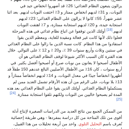
يزالون يتبعون النظام الغذائي؛ 26٪ قد أضهروا انخفاض جيد في
النوبات، و 31٪ لديهم انخفاض ممتاز و 3٪ اختفت النوبات لديهم. بعد اثنا
عشر شهراً، 55٪ كانوا لا يزالون على النظام الغذائي؛ 23٪ لديهم
استجابة جيدة، و 20٪ لديهم استجابة ممتازة، و 7٪ اهتفت النوبات
[18]
لديهم.
أولئك الذين توقفوا عن اتباع نظام غذائي في هذه المرحلة
فعلوا ذلك لأنها كانت غير فعالة ومقيدة للغاية، ومعظم الذين بقوا
استفادوا من هذا النظام. كانت نسبة الذين ما زالوا على النظام الغذائي
في سنتين وثلاث وأربع سنوات 39 ٪، و20 ٪ و 12 ٪ على التوالي. خلال
هذه الفترة كان السبب الأكثر شيوعا لوقف النظام الغذائي هو أن
الأطفال أصبحوا لا يعانون من نوبات صرع أو أصبحوا أفضل بكثير. في
أربع سنوات ، كان 16٪ من الأطفال الأصليين البالغ عددهم 150 طفلاً قد
أظهروا انخفاضاً جيدًا في معدل النوبات، و 14٪ لديهم انخفاضاً ممتازاً و
13٪ بلا نوبات، على الرغم من أن هذه الأرقام تشمل العديد ممن لم
يستكملوا النظام الغذائي. أولئك الذين بقوا على النظام الغذائي بعد هذه
[24]
المدة لم يصبحوا خاليين من النوبات ولكنهم تلقوا استجابة ممتازة.
[25]
من الممكن الجمع بين نتائج العديد من الدراسات الصغيرة لإنتاج أدلة
أقوى من تلك المتاحة من كل دراسة بمفردها - وهي طريقة إحصائية
تُعرف باسم
التحليل التلوي
. واحد من أربعة تحليلات من هذا القبيل،