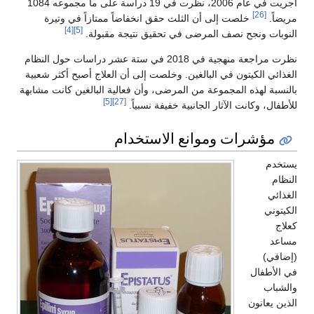
أجريت في عام 2006، نظرت في 19 دراسة على ما مجموعه 1084
[26]
مريضاً.
خلصت إلى أن الثلث حقق انخفاضاً ممتازاً في وتيرة
[4]
[5]
النوبات ونجح نصف المرضى في تحقيق نتيجة مقبولة.
نظرت مراجعة منهجية في 2018 في ستة عشر دراسات حول النظام
الغذائي الكيتون في البالغين. وخلصت إلى أن العلاج أصبح أكثر شعبية
بالنسبة لهذه المجموعة من المرضى، وأن فعالية البالغين كانت مشابهة
[5]
[27]
للأطفال، وكانت الآثار الجانبية خفيفة نسبياً.
مؤشرات وموانع الاستخدام
يستخدم
النظام
الغذائي
الكيتوني
كعلاج
مساعد
(إضافي)
في الأطفال
والشباب
الذين يعانون