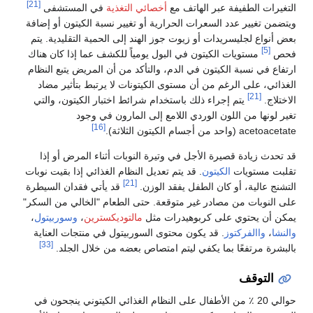
[21]
التغيرات الطفيفة عبر الهاتف مع
أخصائي التغذية
في المستشفى
ويتضمن تغيير عدد السعرات الحرارية أو تغيير نسبة الكيتون أو إضافة
بعض أنواع لجليسريدات أو زيوت جوز الهند إلى الحمية التقليدية. يتم
[5]
فحص
مستويات الكيتون في البول يومياً للكشف عما إذا كان هناك
ارتفاع في نسبة الكيتون في الدم، والتأكد من أن المريض يتبع النظام
الغذائي، على الرغم من أن مستوى الكيتونات لا يرتبط بتأثير مضاد
[21]
الاختلاج.
يتم إجراء ذلك باستخدام شرائط اختبار الكيتون، والتي
تغير لونها من اللون الوردي اللامع إلى المارون في وجود
[16]
acetoacetate (واحد من أجسام الكيتون الثلاثة).
قد تحدث زيادة قصيرة الأجل في وتيرة النوبات أثناء المرض أو إذا
تقلبت مستويات
الكيتون
. قد يتم تعديل النظام الغذائي إذا بقيت نوبات
[21]
التشنج عالية، أو كان الطفل يفقد الوزن.
قد يأتي فقدان السيطرة
على النوبات من مصادر غير متوقعة. حتى الطعام "الخالي من السكر"
يمكن أن يحتوي على كربوهيدرات مثل
مالتوديكسترين
،
وسوربيتول
،
والنشا
،
واالفركتوز
. قد يكون محتوى السوربيتول في منتجات العناية
[33]
بالبشرة مرتفعًا بما يكفي ليتم امتصاص بعضه من خلال الجلد.
التوقف
حوالي 20 ٪ من الأطفال على النظام الغذائي الكيتوني ينجحون في