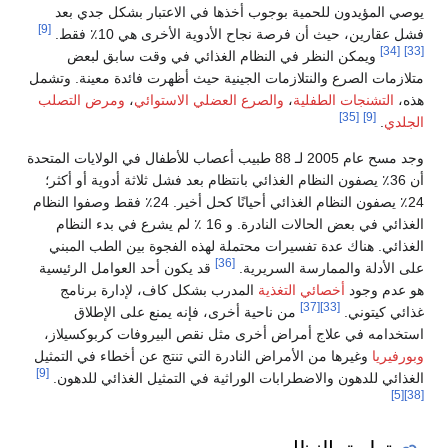
يوصي المؤيدون للحمية بوجوب أخذها في الاعتبار بشكل جدي بعد
[9]
فشل عقارين، حيث أن فرصة نجاح الأدوية الأخرى هي 10٪ فقط.
[34]
[33]
ويمكن النظر في النظام الغذائي في وقت سابق لبعض
متلازمات الصرع والنتلازمات الجينية حيث أظهرت فائدة معينة. وتشمل
هذه،
التشنجات الطفلية
،
والصرع العضلي الاستوائي
،
ومرض التصلب
[35]
[9]
الجلدي
.
وجد مسح عام 2005 لـ 88 طبيب أعصاب للأطفال في الولايات المتحدة
أن 36٪ يصفون النظام الغذائي بانتظام بعد فشل ثلاثة أدوية أو أكثر؛
24٪ يصفون النظام الغذائي أحيانًا كحل أخير. 24٪ فقط وصفوا النظام
الغذائي في بعض الحالات النادرة. و 16 ٪ لم يشرع في بدء النظام
الغذائي. هناك عدة تفسيرات محتملة لهذه الفجوة بين الطب المبني
[36]
على الأدلة والممارسة السريرية.
قد يكون أحد العوامل الرئيسية
هو عدم وجود
أخصائي التغذية
المدرب بشكل كاف، لإدارة برنامج
[37]
[33]
غذائي كيتوني.
من ناحية أخرى، فإنه يمنع على الإطلاق
استخدامه في علاج أمراض أخرى مثل نقص البيروفات كربوكسيلاز،
وبورفيريا
وغيرها من الأمراض النادرة التي تنتج عن أخطاء في التمثيل
[9]
الغذائي للدهون والاضطرابات الوراثية في التمثيل الغذائي للدهون.
[5]
[38]
تطبيق النظام