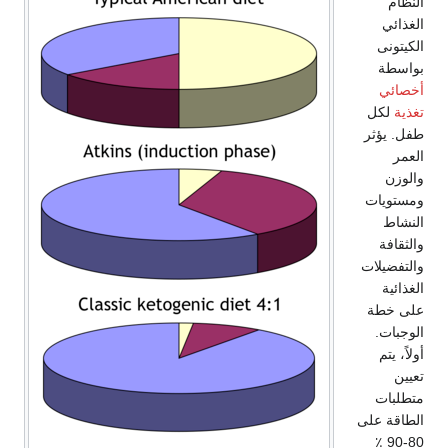
النظام
الغذائي
الكيتونى
بواسطة
أخصائي
تغذية
لكل
طفل. يؤثر
العمر
والوزن
ومستويات
النشاط
والثقافة
والتفضيلات
الغذائية
على خطة
الوجبات.
أولاً، يتم
تعيين
متطلبات
الطاقة على
80-90 ٪