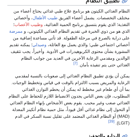
النظام الغذائي الكيتون هو برنامج علاج طبي غذائي يحتاج أعضاء من
مختلف التخصصات. يشمل أعضاء الفريق
طبيب الأطفال
، وأخصائي
التغذية؛ الذي يقوم بتنسيق برنامج الحمية الغذائية،
وطبيب الأعصاب
؛
الذي هو من ذوي الخبرة في تقديم النظام الغذائي الكيتوني، و
ممرضة
على دراية بالصرع في مرحلة الطفولة. قد تأتي مساعدة إضافية من
أخصائي اجتماعي طبي؛ والذي يعمل مع العائلة،
وصيدلي
؛ يمكنه تقديم
المشورة بشأن محتوى الكربوهيدرات في الأدوية. وأخيراً، يجب تثقيف
الوالدين ومقدمي الرعاية الآخرين في العديد من جوانب النظام
[7]
الغذائي حتى يتم تنفيذه بأمان.
يمكن أن يؤدي تطبيق النظام الغذائي إلى صعوبات بالنسبة لمقدمي
الرعاية والمريض بسبب الالتزام بالوقت في قياس وتخطيط الوجبات.
بما أن أي طعام غير مخطط له يمكن أن يحطم التوازن الغذائي
المطلوب، فإن بعض الناس يجدون الانضباط اللازم للحفاظ على النظام
الغذائي صعب وغير محبب. يقوم بعض الأشخاص بإنهاء النظام الغذائي
أو التحول إلى نظام غذائي أقل قيوداً، مثل حمية نظام أتكينز المعدلة
(MAD) أو النظام الغذائي المعتمد على تقليل نسبة السكر في الدم
[39]
(LGIT).
البداية والتحفيز