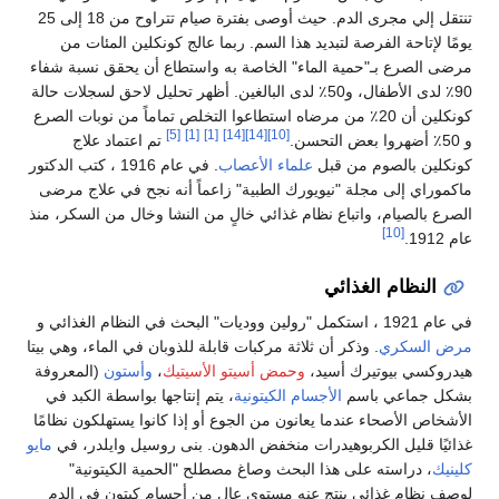
تنتقل إلي مجرى الدم. حيث أوصى بفترة صيام تتراوح من 18 إلى 25
يومًا لإتاحة الفرصة لتبديد هذا السم. ربما عالج كونكلين المئات من
مرضى الصرع بـ"حمية الماء" الخاصة به واستطاع أن يحقق نسبة شفاء
90٪ لدى الأطفال، و50٪ لدى البالغين. أظهر تحليل لاحق لسجلات حالة
كونكلين أن 20٪ من مرضاه استطاعوا التخلص تماماً من نوبات الصرع
[5]
[1]
[1]
[14]
[14]
[10]
و 50٪ أضهروا بعض التحسن.
تم اعتماد علاج
كونكلين بالصوم من قبل
علماء الأعصاب
. في عام 1916 ، كتب الدكتور
ماكموراي إلى مجلة "نيويورك الطبية" زاعماً أنه نجح في علاج مرضى
الصرع بالصيام، واتباع نظام غذائي خالٍ من النشا وخال من السكر، منذ
[10]
عام 1912.
النظام الغذائي
في عام 1921 ، استكمل "رولين ووديات" البحث في النظام الغذائي و
مرض السكري
. وذكر أن ثلاثة مركبات قابلة للذوبان في الماء، وهي بيتا
هيدروكسي بيوتيرك أسيد،
وحمض أسيتو الأسيتيك
،
وأستون
(المعروفة
بشكل جماعي باسم
الأجسام الكيتونية
، يتم إنتاجها بواسطة الكبد في
الأشخاص الأصحاء عندما يعانون من الجوع أو إذا كانوا يستهلكون نظامًا
غذائيًا قليل الكربوهيدرات منخفض الدهون. بنى روسيل وايلدر، في
مايو
كلينيك
، دراسته على هذا البحث وصاغ مصطلح "الحمية الكيتونية"
لوصف نظام غذائي ينتج عنه مستوى عال من أجسام كيتون في الدم