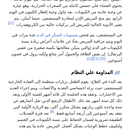
يحتوي العشاء على حصص كاملة من السعرات الحرارية، وهو عبارة
عن وجبة عادية من الكيتونات. بعد تناول وجبة إفطار الكيتون في اليوم
الرابع، يتم منح المريض الإذن لمغادرة المستشفي. حيثما أمكن، يتم
[21]
تغيير الأدوية الحالية للمريض إلى تركيبات خالية من الكربوهيدرات.
في المستشفى، يتم فحص
مستويات السكر في الدم
عدة مرات في
اليوم ويتم مراقبة المريض بحثًا عن علامات أعراض زيادة نسبة
الكيتونات في الدم (والتي يمكن معالجتها بكمية صغيرة من عصير
البرتقال). إن نقص الطاقة والخمول أمر شائع ولكنه يزول في غضون
[22]
[21]
[20]
أسبوعين.
المداومة علي النظام
بعد البدء في العلاج، يقوم الطفل بزيارات منتظمة إلى العيادة الخارجية
للمستشفى حيث يراه اختصاصي التغذية والأعصاب، ويتم إجراء العديد
من الاختبارات. وتعقد هذه الجلسة كل ثلاثة أشهر للسنة الأولى وبعد
ذلك كل ستة أشهر بعد ذلك. الأطفال الرضع الذين تقل أعمارهم عن
سنة واحدة تكون زيارتهم بشكل متكرر أكثر، مع الزيارة الأولية التي
[9]
تعقد بعد أسبوعين إلى أربعة أسابيع فقط.
تعد فترة التعديلات
الطفيفة ضرورية لضمان الحفاظ على نسبة الكيتونات في الجسم
ولتكييف خطط الوجبات بشكل أفضل. المريض. عادة ما يتم هذه