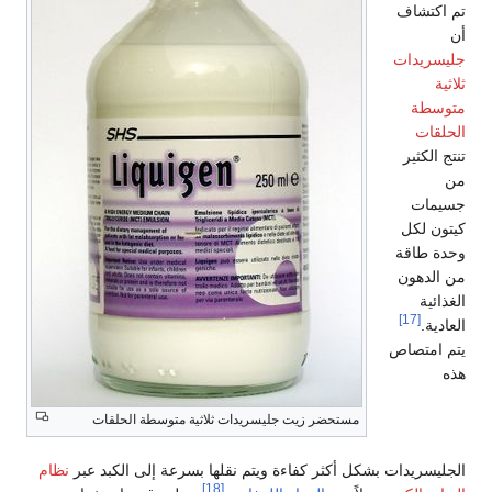
تم اكتشاف
أن
جليسريدات
ثلاثية
متوسطة
الحلقات
تنتج الكثير
من
جسيمات
كيتون لكل
وحدة طاقة
من الدهون
الغذائية
[17]
العادية.
يتم امتصاص
هذه
مستحضر زيت جليسريدات ثلاثية متوسطة الحلقات
الجليسريدات بشكل أكثر كفاءة ويتم نقلها بسرعة إلى الكبد عبر
نظام
[18]