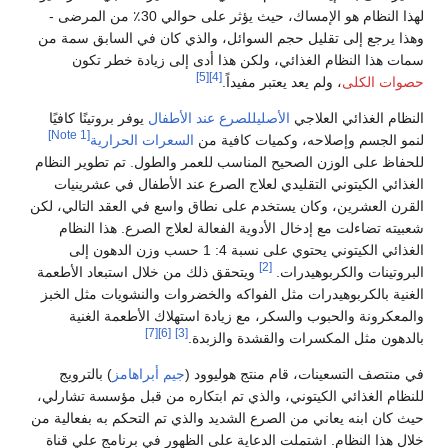
لهذا النظام هو الإمساك، حيث يؤثر على حوالي 30٪ من المرضى -
وهذا يرجع إلى تقليل حجم السوائل، والذي كان في السابق سمة من
سمات هذا النظام الغذائي، ولكن هذا أدى إلى زيادة خطر تكون
[5]
[4]
حصوات الكلى
، ولم يعد يعتبر مفيداً.
النظام الغذائي العلاجي
الأصليللصرع عند الأطفال
يوفر بروتينًا كافيًا
[Note 1]
لنمو الجسم وإصلاحه، وكميات كافية من
السعرات الحرارية
للحفاظ على الوزن الصحيح المناسب للعمر والطول. تم تطوير النظام
الغذائي الكيتوني التقليدي لعلاج الصرع عند الأطفال في عشرينيات
القرن العشرين، وكان يستخدم على نطاق واسع في العقد التالي، لكن
شعبيته تضاءلت مع إدخال الأدوية الفعالة لعلاج الصرع. هذا النظام
الغذائي الكيتوني يحتوي على نسبة 4: 1 حسب وزن الدهون إلى
[2]
البروتينات والكربوهيدرات.
ويتحقق ذلك من خلال استبعاد الأطعمة
الغنية بالكربوهيدرات مثل الفواكه والخضروات والنشويات مثل الخبز
والمعكرونة والحبوب والسكر، مع زيادة استهلاك الأطعمة الغنية
[7]
[6]
[3]
بالدهون مثل المكسرات والقشدة والزبدة.
في منتصف التسعينات، قام منتج هوليوود (
جيم أبراهامز
) بالترويج
للنظام الغذائي الكيتوني، والذي تم ابتكاره من قبل مؤسسة تشارلي،
حيث كان ابنه يعاني من الصرع الشديد والذي تم التحكم به بفعالية من
خلال هذا النظام. اشتملت الدعاية على الظهور في برنامج علي قناة