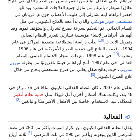
ابراهام. عانى الطفل البالغ من العمر سنتين من الصرع الذي بقي خارج
نطاق السيطرة بالرغم من تناول جميع العلاجات المنتشرة وبدائلها.
أحضر ابراهام ابنه تشارلي إلى طبيب الأعصاب جون م. فريمان في
مستشفى جونز هوبكنز
، والذي بدأ معه بالعلاج الكيتوني. في ظل
النظام الغذائي، تم التحكم بسرعة بصرع تشارلي واستؤنف نموه. وقد
ألهم هذا أبراهامز لإنشاء مؤسسة تشارلي لتعزيز النظام الغذائي
[10]
وتمويل الأبحاث.
بدأت دراسة استطلاعية متعددة المراكز في عام
1994، وقدمت النتائج إلى جمعية الصرع الأمريكية في عام 1996
[20]
ونشرت
في عام 1998. تبع ذلك انفجار الاهتمام العلمي بالنظام
الغذائي. في عام 1997، أنتج أبراهامز فيلمًا تلفزيونيًا من بطولة
ميريل
ستريب
، حيث يعالج طفل يعاني من صرع مستعصي بنجاح من خلال
[3]
علاج الصرع الكيتوني.
بحلول عام 2007 ، كان النظام الغذائي الكيتون متاحًا في 75 مركز في
45 بلد، وكانت هناك أشكال أخري أقل قيودًا، مثل
حمية نظام أتكينز
[3]
المعدَّلة، قيد الاستخدام، خاصةً بين الأطفال الأكبر سنًا والبالغين.
الفعالية
يقلل النظام الغذائي الكيتون من تكرار النوبات بأكثر من 50٪ في نصف
[5]
المرضى الذين يتبعونه وبأكثر من 90٪ في ثلث المرضى.
ثلاثة أرباع