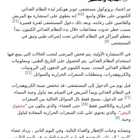
تم اعتماد بروتوكول مستشفى جونز هوبكنز لبدء النظام الغذائي
[40]
الكيتوني على نطاق واسع.
إنه ينطوي على استشارة مع المريض
[21]
والقائمين على رعايته، وبعد ذلك دخول المستشفى لفترة قصيرة
بسبب خطر حدوث مضاعفات خلال بدء النظام الغذائي الكيتون، تبدأ
معظم المراكز في النظام الغذائي تحت إشراف طبي وثيق في
[9]
المستشفى.
في الاستشارة الأولية، يتم فحص المرضى لتجنب الحالات التي يمنع فيها
استخدام النظام الغذائي. يتم الحصول على التاريخ الطبي، ومعلومات
النظام الغذائي المحدد: نسبة الكيتون في الدهون إلى البروتينات
[21]
والكربوهيدرات، ومتطلبات السعرات الحرارية والسوائل.
قبل يوم من الدخول إلى المستشفى، قد تنخفض نسبة الكربوهيدرات
في النظام الغذائي ويبدأ المريض في الصيام بعد تناول وجبة المساء.
[21]
عند الدخول، يسمح فقط بال السوائل الخالية من السعرات
[38]
الحرارية والكافيين فقط
حتى العشاء، والذي يتكون من "
مخفوق
البيض
"، والذي يحتوي علي ثلث السعرات الحرارية المعتادة لتناول
[9]
وجبة.
وتتشابه وجبات الإفطار والغداء التالية، وفي اليوم الثاني ، يزداد عشاء
"البيض" إلى ثلثي المحتوى الحراري للوجبة العادية. في اليوم الثالث ،