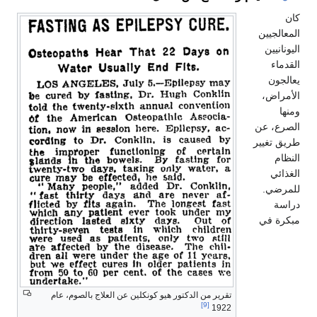
كان
المعالجيين
اليونانيين
القدماء
يعالجون
الأمراض،
ومنها
الصرع، عن
طريق تغيير
النظام
الغذائي
للمرضي.
دراسة
مبكرة في
تقرير من الدكتور هيو كونكلين عن العلاج بالصوم، عام
[9]
1922