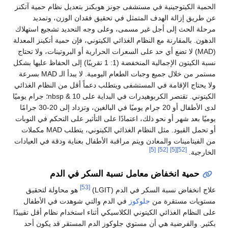
الحمية الكيتوجينية في مستشفى جونز هوبكنز بتعديل نظام حمية آتكنز
عن طريق إزالة الهدف المتمثل في تحقيق فقدان الوزن، وتمديد
مرحلة الحث إلى أجل غير مسمى، وعلى وجه التحديد تشجيع استهلاك
الدهون. بالمقارنة مع النظام الغذائي الكيتوني، فإن حمية أتكينز المعدلة
(MAD) لا تضع أي حد على السعرات الحرارية أو البروتينات، ولا تحتاج
نسبة الكيتون الإجمالية المنخفضة (1: 1 تقريبًا) إلى الحفاظ عليها بشكل
مستمر من خلال جميع وجبات الطعام اليومية. لا يبدأ الـ MAD بسرعة
ولا يحتاج الإقامة في المستشفى ويتطلب دعماً أقل من النظام الغذائي
الكيتوني. تقتصر الكربوهيدرات في البداية على 10 & nbsp؛ جرام يوميًا
لدى الأطفال أو 20 جرام يوميًا في البالغين، وتزداد إلى 20-30 جرامًا
يوميًا بعد شهر أو نحو ذلك، اعتمادًا على التأثير على التحكم في النوبات
أو تحمل القيود. مثل النظام الغذائي الكيتوني، يتطلب MAD مكملات
من الفيتامينات والمعادن ويتم مراقبة الأطفال بعناية ودقة في العيادات
[5]
[52]
[5]
[52]
الخارجية.
حمية انخفاض معامل نسبة السكر في الدم
[53]
علاج انخفاض نسبة السكر في الدم (LGIT)
هو محاولة لتحقيق
مستويات مستقرة من
جلوكوز
في الدم والتي شوهدت في الأطفال
على النظام الغذائي الكيتوني الكلاسيكي أثناء استخدام نظام أقل تقييدًا
بكثير. والفرضية هي أن مستوي جلوكوز الدم المستقر قد يكون أحد