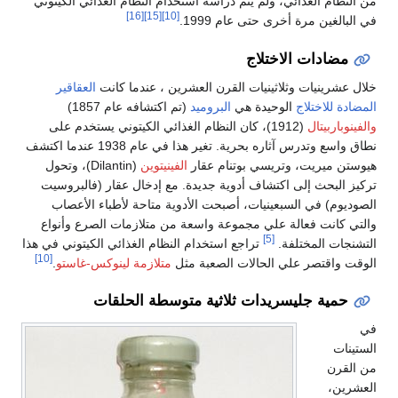
من النظام الغذائي، ولم يتم دراسة استخدام النظام الغذائي الكيتوني
[16]
[15]
[10]
في البالغين مرة أخرى حتى عام 1999.
مضادات الاختلاج
خلال عشرينيات وثلاثينيات القرن العشرين ، عندما كانت
العقاقير
المضادة للاختلاج
الوحيدة هي
البروميد
(تم اكتشافه عام 1857)
والفينوباربيتال
(1912)، كان النظام الغذائي الكيتوني يستخدم على
نطاق واسع وتدرس آثاره بحرية. تغير هذا في عام 1938 عندما اكتشف
هيوستن ميريت، وتريسي بوتنام عقار
الفينيتوين
(Dilantin)، وتحول
تركيز البحث إلى اكتشاف أدوية جديدة. مع إدخال عقار (فالبروسيت
الصوديوم) في السبعينيات، أصبحت الأدوية متاحة لأطباء الأعصاب
والتي كانت فعالة علي مجموعة واسعة من متلازمات الصرع وأنواع
[5]
التشنجات المختلفة.
تراجع استخدام النظام الغذائي الكيتوني في هذا
[10]
الوقت واقتصر علي الحالات الصعبة مثل
متلازمة لينوكس-غاستو
.
حمية جليسريدات ثلاثية متوسطة الحلقات
في
الستينات
من القرن
العشرين،