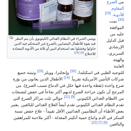
من
الصرع
المقاوم
[29]
للأدوية
.
[30]
تمت
الموافقة
عليه من
يوصي الخبراء في النظام الغذائي الكيتونوي بأن يتم النظر
قبل الدليل
فيه بقوة للأطفال المصابين بالصرع غير المتحكم فيه الذين
الإرشادي
حاولوا وفشلوا بعد استخدام اثنين أو ثلاثة من الأدوية المضادة
السريري،
[28]
[9]
للاختلاج.
والهيئة
العامة
[29]
[30]
للتوجيه الطبي في اسكتلندا،
وإنجلترا، وويلز
وتبنته جميع
[14]
شركات التأمين الأمريكية تقريباً.
الأطفال الذين يعانون من بؤرة
صرع واحدة (نقطة واحدة فيها خلل في الدماغ تسبب الصرع)، من
المرجح أن تكون جراحة الصرع لديهم أكثر نجاحاً في خفض لتشنجات
[31]
[9]
من االنظام الغذائي الكيتوني.
حوالي ثلث مراكز الصرع التي
تقدم النظام الغذائي الكيتوني تقدم أيضاً العلاج الغذائي للبالغين. يعتبر
بعض الأطباء أن النظاميين الغذائيين الأقل تقييداً ​​- علاج خفض نسبة
السكر في الدم واتباع حمية أتكينز المعدلة - أكثر ملاءمة للمراهقين
[32]
[7]
[9]
والبالغين.