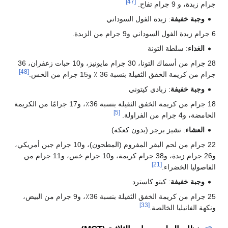
[47]
جرام زبدة، و 9 جرام تفاح.
وجبة خفيفة
: زبدة الفول السوداني
6 جرام زبدة الفول السوداني و9 جرام من الزبدة.
الغداء
: سلطة التونة
28 جرام من أسماك التونا، 30 جرام مايونيز، و10 حبات زعفران، 36
[48]
جرام من كريمة الخفق الثقيلة بنسبة 36 ٪ و15 جرام من الخس.
وجبة خفيفة
: زبادي كيتوني
18 جرام من كريمة الخفق الثقيلة بنسبة 36٪، و17 جرامًا من الكريمة
[5]
الحامضة، و4 جرام من الفراولة.
العشاء
: تشيز برجر (بدون كعكة)
22 جرام من لحم البقر المفروم (المطحون)، و10 جرام جبن أمريكي،
و26 جرام زبدة، و38 جرام كريمة، و10 جرام خس، و11 جرام من
[21]
الفاصوليا الخضراء.
وجبة خفيفة
: كيتو كاسترد
25 جرام من كريمة الخفق الثقيلة بنسبة 36٪، و9 جرام من البيض،
[33]
ونكهة الفانيليا الخالصة.