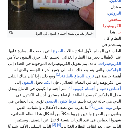
الدهون
،
معتدل
البروتين
،
منخفض
الكربوهيدرا
ت
. هذا
اختبار لقياس نسبة أجسام كيتون في البول
النظام كان
يستخدم في
الطب في المقام الأول لعلاج حالات
الصرع
التي يصعب السيطرة عليها
عند الأطفال. يجبر هذا النظام الغذائي الجسم على حرق الدهون بدلاً من
الكربوهيدرات
. عادة، يتم تحويل الكربوهيدرات الموجودة في الغذاء إلى
الجلوكوز
، والتي يتم بعد ذلك نقله إلي جميع أجزاء الجسم والذي له
[1]
أهمية خاصة في
تزويد الدماغ بالطاقة
.
ومع ذلك، إذا كان هناك القليل
من الكربوهيدرات في النظام الغذائي، فإن
الكبد
يحول
الدهون
إلى
[2]
أحماض دهنية
و
أجسام كيتونية
.
تمر أجسام الكيتون في الدماغ وتحل
محل الجلوكوز كمصدر للطاقة. ارتفاع مستوى أجسام الكيتون في
الدم، هي حالة تعرف باسم
فرط كيتون الجسم
، تؤدي إلى انخفاض في
[3]
تواتر
نوبة الصرع
.
ما يقرب من نصف الأطفال، والشباب، الذين
يعانون من الصرع والذين جربوا شكلاً من أشكال هذا النظام الغذائي،
شهدوا انخفاض في عدد النوبات بنسبة لا تقل عن النصف، ويستمر
[3]
[4]
التأثير حتى بعد إيقاف النظام الغذائي.
التأثير السلبي الأكثر شيوعًا