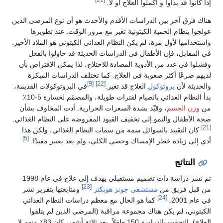
إذا كانوا قد بدأوا و أكملوا العلاج أو لا.
هناك فرق آخر بين الدراسات الأقدم والأحدث هو أن نوع المرضى الذين
عولجوا بنظام الحمية الكيتونية تغير مع مرور الوقت. عند تطويرها
واستخدامها لأول مرة، لم يكن النظام الغذائي الكيتوني هو الملاذ الأخير.
في المقابل، فإن الأطفال في الدراسات الحديثة قد حاولوا بالفعل
وفشلوا في عدد من الأدوية المضادة للاختلاج، لذا يمكن الافتراض بأن
لديهم صرعًا أكثر صعوبة في العلاج. كما تختلف الدراسات المبكرة
[9]
[22]
والحديثة لأن
بروتوكول
العلاج قد تغير.
في البروتوكولات القديمة،
بدأ النظام الغذائي بالصيام لفترات طويلة، والمصمّم لخسارة 5-10٪
من
وزن الجسم
، وقيّد بشدة السعرات الحرارية. أدت المخاوف بشأن
صحة الأطفال والنمو إلى تخفيف القيود المفروضة على النظام الغذائي.
[21]
كان التقييد بالسوائل سمة من سمات النظام الغذائي، ولكن هذا
[5]
أدى إلى زيادة خطر الإمساك وحصى الكلى، ولم يعد يعتبر مفيدًا.
النتائج
تم نشر دراسة ذات تصميم مستقبلي يهدف إلى علاج في عام 1998
[23]
من قبل فريق من
مستشفى جونز هوبكنز
ومتابعتها بتقرير نشر
[24]
في عام 2001.
كما هو الحال مع معظم دراسات النظام الغذائي
الكيتوني، لم يكن هناك مجموعة مراقبة (المرضى الذين لم يتلقوا
العلاج). التحقت بالدراسة 150 طفلاً. بعد ثلاثة أشهر، كان 83٪ منهم لا