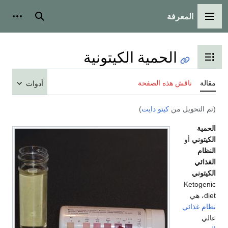
المعرفة
القائمة الرئيسية
بحث
أدوات
الحمية الكيتونية
تبديل عرض جدول المحتويات
مقالة
ناقش هذه الصفحة
أدوات
(تم التحويل من
كيتو دايت
)
الحمية
الكيتوني
أو
النظام
الغذائي
الكيتوني
Ketogenic
diet، هي
نظام غذائي
عالي