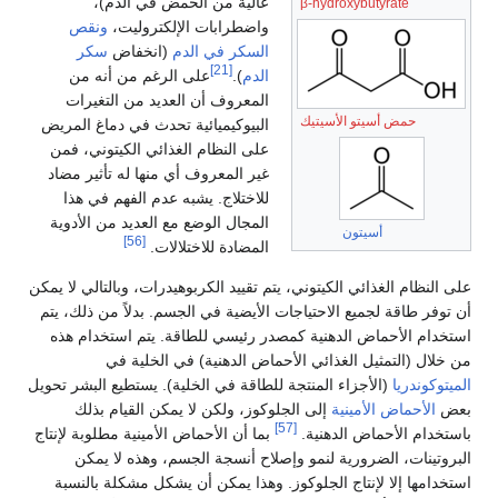
عالية من الحمض في الدم)،
β-hydroxybutyrate
واضطرابات الإلكتروليت،
ونقص
السكر في الدم
(انخفاض
سكر
[21]
الدم
).
على الرغم من أنه من
المعروف أن العديد من التغيرات
حمض أسيتو الأسيتيك
البيوكيميائية تحدث في دماغ المريض
على النظام الغذائي الكيتوني، فمن
غير المعروف أي منها له تأثير مضاد
للاختلاج. يشبه عدم الفهم في هذا
المجال الوضع مع العديد من الأدوية
أسيتون
[56]
المضادة للاختلالات.
على النظام الغذائي الكيتوني، يتم تقييد الكربوهيدرات، وبالتالي لا يمكن
أن توفر طاقة لجميع الاحتياجات الأيضية في الجسم. بدلاً من ذلك، يتم
استخدام الأحماض الدهنية كمصدر رئيسي للطاقة. يتم استخدام هذه
من خلال (التمثيل الغذائي الأحماض الدهنية) في الخلية في
الميتوكوندريا
(الأجزاء المنتجة للطاقة في الخلية). يستطيع البشر تحويل
بعض
الأحماض الأمينية
إلى الجلوكوز، ولكن لا يمكن القيام بذلك
[57]
باستخدام الأحماض الدهنية.
بما أن الأحماض الأمينية مطلوبة لإنتاج
البروتينات، الضرورية لنمو وإصلاح أنسجة الجسم، وهذه لا يمكن
استخدامها إلا لإنتاج الجلوكوز. وهذا يمكن أن يشكل مشكلة بالنسبة