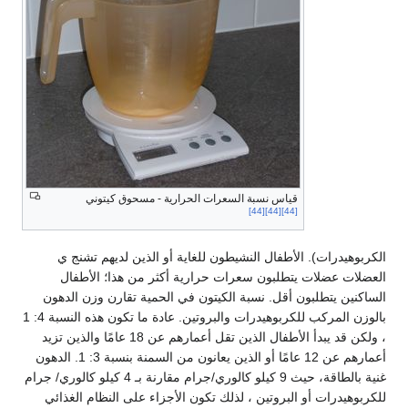
قياس نسبة السعرات الحرارية - مسحوق كيتوني
[44]
[44]
[44]
الكربوهيدرات). الأطفال النشيطون للغاية أو الذين لديهم تشنج ي
العضلات عضلات يتطلبون سعرات حرارية أكثر من هذا؛ الأطفال
الساكنين يتطلبون أقل. نسبة الكيتون في الحمية تقارن وزن الدهون
بالوزن المركب للكربوهيدرات والبروتين. عادة ما تكون هذه النسبة 4: 1
، ولكن قد يبدأ الأطفال الذين تقل أعمارهم عن 18 عامًا والذين تزيد
أعمارهم عن 12 عامًا أو الذين يعانون من السمنة بنسبة 3: 1. الدهون
غنية بالطاقة، حيث 9 كيلو كالوري/جرام مقارنة بـ 4 كيلو كالوري/ جرام
للكربوهيدرات أو البروتين ، لذلك تكون الأجزاء على النظام الغذائي