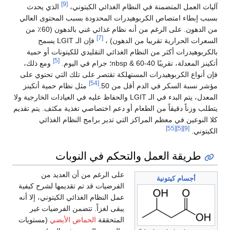
[9]
آليات العمل المتضمنة في النظام الغذائي الكيتوني،
الذي يحدث
بسبب إبطاء امتصاص الكربوهيدرات المحدودة بسبب المحتوى العالي
من الدهون. على الرغم من أنه نظام غذائي غني بالدهون (60٪ من
[7]
السعرات الحرارية تقريبا من الدهون) ،
فإن الـ LGIT يسمح
بالكربوهيدرات أكثر من النظام الغذائي التقليدي للكيتونات أو حمية
[5]
أتكينز المعدلة، تقريبًا 40-60 & nbsp؛ جرام في اليوم.
ومع ذلك،
فإن أنواع الكربوهيدرات المستهلكة تقتصر على تلك التي تحتوي على
[54]
مؤشر نسبة السكر في الدم أقل من 50.
مثل نظام حمية أتكينز
المعدل، يتم البدء في الـ LGIT والحفاظ عليه في العيادات الخارجية ولا
يتطلب وزناً دقيقاً من الطعام أو دعم اختصاصي تغذية مكثف. يتم تقديم
كلا النوعين في معظم المراكز التي تدير برامج النظام الغذائي
[55]
[5]
[9]
الكيتوني.
طريقة العمل والتحكم في النوبات
على الرغم من أن العديد من
أجسام كيتونية
الفرضيات قد تم تقديمها لشرح كيفية
عمل النظام الغذائي الكيتوني، إلا أنه
يبقى لغزاً. تتضمن الفرضيات غير
المتحققة
الحماض الأيضي
(مستويات