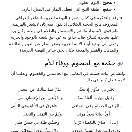
هجوع
: النوم الطويل
صقيع
: طبقة الثلج التي تغطي الثمار في الصباح البارد.
وقد جاءذكره في كتاب شعراء النهضة العربية للشاعر العراقي
المعروف فالح الحجية الكيلاني إذ يقول فيه(كان لايشعر بالهزيمة
مام قوى الاستبداد والشر والاستعمار والظلام في وطنه وكان يرد
عليها بشعره كسلاح فتاك يدافع به عن حق شعبه بالوجود والحرية
ودعى إلى توحيد أبناء الامة العربية بغض النظر عن الدين والطائفة
والمذهب والقطر والمدينة فكان بحق شاعر النهضة العربية)
حكمة مع الخصوم. ووفاء للأم
وللشاعر أبيات جميلة في التعامل مع الحاسدين والخصوم. ويعلمنا أن
لأمه فضل كبير في ذلك.
تَحَيَّرَ بي عَدُوَّي إِذ تجنَّى
عليَّ فما سألتُ عن التجني
وقابلَ بينَ ما ألقاهُ منهُ
وما يَلْقى من الإِحسانِ مني
يبالِغُ في الخِصامِ وفي التجافي
فأغرقُ في الأناةِ وفي التأني
أودُّ حياتَهُ ويودُّ موتي
وكمْ بينَ التَمَني والتَجني
إِلى أن ضاقَ بالبغضاءِ ذَرْعاً
وحسَّنَ ظَنَّهُ بي حسنُ ظني
عدوي ليسَ هذا الشهدُ شهدي
ولا المنُّ الذي استحليْتَ مني