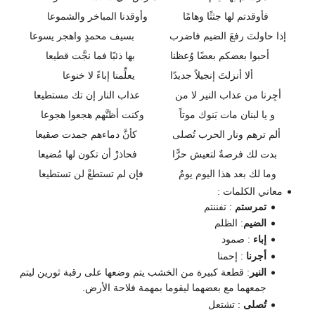
فأوقدتم لها جثثًا وهامًا
وأوقدنا المباخر والشموعا
إذا حاولتَ رفعَ الضيم فاضرب
بسيف محمدٍ واهجر يسوعا
أحبوا بعضكم بعضًا وُعظنا
بها ذئبًا فما نجَّت قطيعا
ألا أنزلتَ إنجيلاً جديدًا
يعلِّمنا إباءً لا خنوعا
أجِرنا من عذاب النير لا من
عذاب النار إن تك مستطيعا
و يا لبنان مات بَنوك موتاً
وكنت أظنَّهم هجعوا هجوعا
ألم ترهم ونار الحرب تُصلى
كأنَّ دماءهم جمدت صقيعا
بدت لك فرصةٌ لتعيش حرًّا
فحاذرْ أن تكون لها مُضيعا
وما لك بعد هذا اليوم يومٌ
فإن لم تستطعْ لن تستطيعا
معاني الكلمات :
تمرستم
: تفننتم
الضيم
: الظلم
إباء
: صمود
أجرنا
: إحمنا
النير
: قطعة كبيرة من الخشب يتم وضعها على رقبة ثورين ليتم
جمعهما مع بعضهما ليقوما بمهمة فلاحة الأرض.
تُصلى
: تشتعل