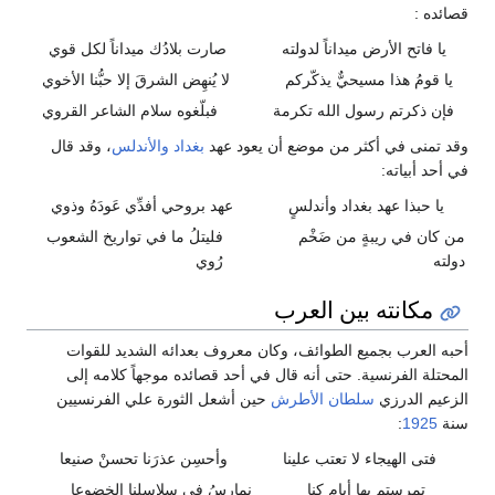
قصائده :
يا فاتح الأرض ميداناً لدولته
صارت بلادُك ميداناً لكل قوي
يا قومُ هذا مسيحيٌّ يذكّركم
لا يُنهِض الشرقَ إلا حبُّنا الأخوي
فإن ذكرتم رسول الله تكرمة
فبلّغوه سلام الشاعر القروي
وقد تمنى في أكثر من موضع أن يعود عهد
بغداد
والأندلس
، وقد قال
في أحد أبياته:
يا حبذا عهد بغداد وأندلسٍ
عهد بروحي أفدِّي عَودَهُ وذوي
من كان في ريبةٍ من ضَخْم
فليتلُ ما في تواريخ الشعوب
دولته
رُوي
مكانته بين العرب
أحبه العرب بجميع الطوائف، وكان معروف بعدائه الشديد للقوات
المحتلة الفرنسية. حتى أنه قال في أحد قصائده موجهاً كلامه إلى
الزعيم الدرزي
سلطان الأطرش
حين أشعل الثورة علي الفرنسيين
سنة
1925
:
فتى الهيجاء لا تعتب علينا
وأحسِن عذرَنا تحسنْ صنيعا
تمرستم بها أيام كنا
نمارسُ في سلاسلنا الخضوعا