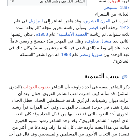
قرية
البربارة
سنة
الشاعر القروي، رشيد الخوري
1887
،
مسيحي
الديانة، من الشعراء
العرب في
القرن العشرين
، وقد هاجر الشاعر إلى
البرازيل
في عام
1913
برفقة أخيه
قيصر
. وتولّى رئاسة تحرير مجلة "الرابطة" لمدة
ثلاث سنوات، ثم رئاسة "
العصبة الأندلسية
" عام
1958م
، فكان رئيسها
الثاني بعد
ميشال معلوف
، وظل في المهجر مدّة خمسةٍ وأربعين عاماً؛
حيث عاد إلى وطنه (الذي قضى فيه ثلاثة وعشرين سنة) وكان ذلك في
عهد الوحدة بين
سوريا
ومصر
عام
1958
. له من الشعر "السمكة
الشاكرة".
سبب التسمية
ذكر الشاعر نفسه في أحد دواوينه بأن الشاعر
يعقوب العودات
(البدوي
الملثم)، قد سأله كيف اخترت لقب الشاعر القروي، فقال: بعد أن
أنزلت ديوان رشيديات، لم يُرق للناقد قسطنطين الحداد، فظل الحداد
لفترة ينقده في جريدة تسمى بـ المؤدب، وفي أحد المرات قرأ رشيد
الخوري أحد النعوت التي قد نعت بها من قِبـَل الحداد وقد كان النعت
الذي أعجبه "الشاعر القروي"، وقد وجد الشاعر رشيد سليم الخوري
ضالته في هذا النعت فأرده حتى كان له ما أراد. وقد دعا في أكثر من
قصيدة بين التحاب الأخوي بين المسلمين والمسيحيين وقد قال في أحد