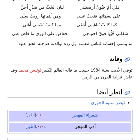
فلي أمٌ حَنُونٌ أرضعتني
لبانَ الحُبِّ من صَدْرٍ أحنِّ
علي بسمَاتِها فتحتُ عيني
ومن لَثماتِها رويتُ سِنِّي
كما كانتْ تُناغيني أُناغي
وما كانتْ تُغَنيني أُغَني
سَقاني حُبُّها فوقَ احتياجي
ففاضَ على الوَرى ما فاضَ عني
لم ينسب إحسانه للناس لنفسه. بل رده لوالدته صاحبة الحق عليه.
وفاته
توفي الأديب سنة 1984 حسب ما قاله العالم الكبير
لوتيس محمد
وقد
عاش قرابة القرن من الزمن.
انظر أيضا
قيصر سليم الخوري
شعراء المهجر
e
t
v
أظهر
أدب المهجر
e
t
v
أظهر