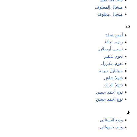
ميشال المعلوف
ميشال معلوف
ن
أمين نخلة
رشيد نخلة
نسيب أرسلان
نعوم شقير
نعوم مكرزل
ميخائيل نعيمة
نقولا نقاش
نقولا الترك
نوح أحمد حسن
نوح احمد حسن
و
وديع البستاني
وليم حسواني