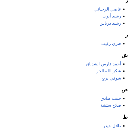
ر
عاصي الرحباني
رشيد أيوب
رشيد درباس
ز
هنري زغيب
ش
أحمد فارس الشدياق
شكر الله الجر
شوقي بزيع
ص
حبيب صادق
صلاح ستيتية
ط
طلال حيدر