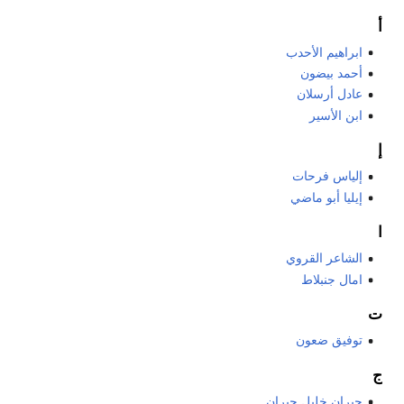
أ
ابراهيم الأحدب
أحمد بيضون
عادل أرسلان
ابن الأسير
إ
إلياس فرحات
إيليا أبو ماضي
ا
الشاعر القروي
امال جنبلاط
ت
توفيق ضعون
ج
جبران خليل جبران