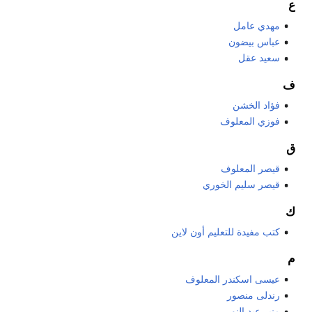
ع
مهدي عامل
عباس بيضون
سعيد عقل
ف
فؤاد الخشن
فوزي المعلوف
ق
قيصر المعلوف
قيصر سليم الخوري
ك
كتب مفيدة للتعليم أون لاين
م
عيسى اسكندر المعلوف
رندلى منصور
منير عبد النور