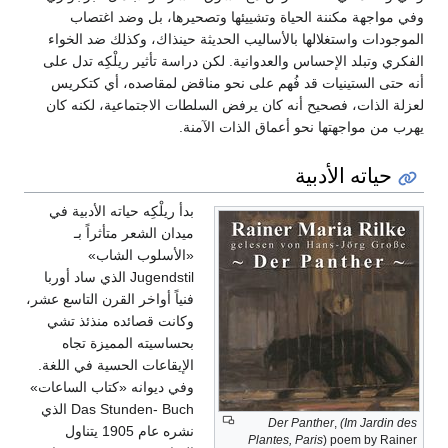
وفي مواجهة مكننة الحياة وتشييئها وتصحيرها، بل وضد اغتصاب
الموجودات واستغلالها بالأساليب الحديثة حينذاك، وكذلك ضد الخواء
الفكري وتبلد الإحساس والعدوانية. لكن دراسة تأثير ريلْكِه تدل على
أنه حتى الستينيات قد فُهم على نحو مناقض لمقاصده، أي كتكريس
لعزلة الذات، فصحيح أنه كان يرفض السلطات الاجتماعية، لكنه كان
يهرب من مواجهتها نحو أعماق الذات الآمنة.
حياته الأدبية
بدأ ريلْكِه حياته الأدبية في
ميدان الشعر متأثراً بـ
«الأسلوب الشاب»
Jugendstil الذي ساد أوربا
فنياً أواخر القرن التاسع عشر،
وكانت قصائده منذئذ تشي
بحساسيته المميزة تجاه
الإيقاعات الحسية في اللغة.
وفي ديوانه «كتاب الساعات»
Das Stunden- Buch الذي
Der Panther
,
(Im Jardin des
نشره عام 1905 يتناول
Plantes, Paris
) poem by Rainer