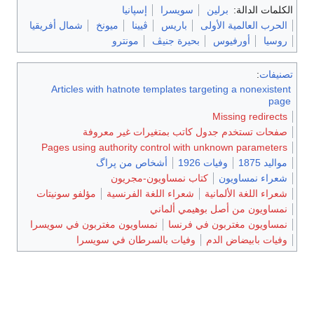
الكلمات الدالة:
برلين
سويسرا
إسپانيا
الحرب العالمية الأولى
باريس
ڤيينا
ميونخ
شمال أفريقيا
روسيا
أورفيوس
بحيرة جنيڤ
مونترو
تصنيفات
:
Articles with hatnote templates targeting a nonexistent
page
Missing redirects
صفحات تستخدم جدول كاتب بمتغيرات غير معروفة
Pages using authority control with unknown parameters
مواليد 1875
وفيات 1926
أشخاص من پراگ
شعراء نمساويون
كتاب نمساويون-مجريون
شعراء اللغة الألمانية
شعراء اللغة الفرنسية
مؤلفو سونيتات
نمساويون من أصل بوهيمي ألماني
نمساويون مغتربون في فرنسا
نمساويون مغتربون في سويسرا
وفيات بابيضاض الدم
وفيات بالسرطان في سويسرا