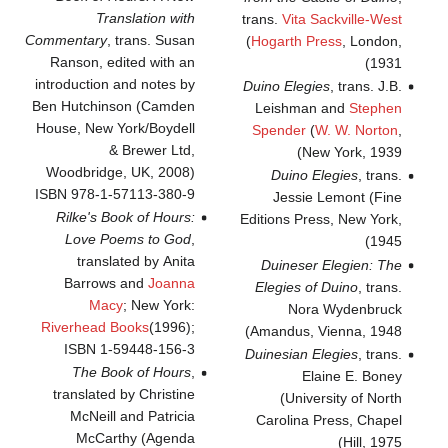
Translation with
trans.
Vita Sackville-West
Commentary
, trans. Susan
(
Hogarth Press
, London,
Ranson, edited with an
1931)
introduction and notes by
Duino Elegies
, trans. J.B.
Ben Hutchinson (Camden
Leishman and
Stephen
House, New York/Boydell
Spender
(
W. W. Norton
,
& Brewer Ltd,
New York, 1939)
Woodbridge, UK, 2008)
Duino Elegies
, trans.
ISBN 978-1-57113-380-9
Jessie Lemont (Fine
Rilke's Book of Hours:
Editions Press, New York,
Love Poems to God
,
1945)
translated by Anita
Duineser Elegien: The
Barrows and
Joanna
Elegies of Duino
, trans.
Macy
; New York:
Nora Wydenbruck
Riverhead Books
(1996);
(Amandus, Vienna, 1948
ISBN 1-59448-156-3
Duinesian Elegies
, trans.
The Book of Hours
,
Elaine E. Boney
translated by Christine
(University of North
McNeill and Patricia
Carolina Press, Chapel
McCarthy (Agenda
Hill, 1975)