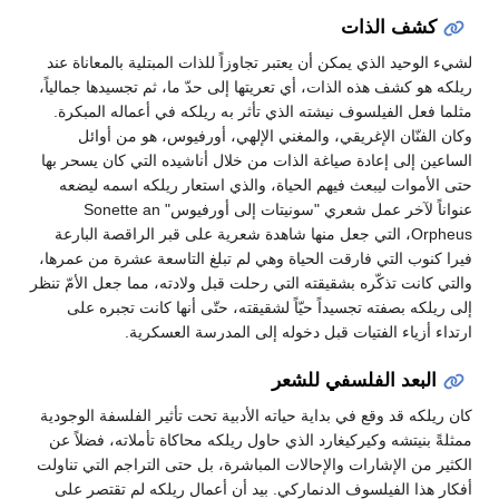
كشف الذات
لشيء الوحيد الذي يمكن أن يعتبر تجاوزاً للذات المبتلية بالمعاناة عند
ريلكه هو كشف هذه الذات، أي تعريتها إلى حدّ ما، ثم تجسيدها جمالياً،
مثلما فعل الفيلسوف نيشته الذي تأثر به ريلكه في أعماله المبكرة.
وكان الفنّان الإغريقي، والمغني الإلهي، أورفيوس، هو من أوائل
الساعين إلى إعادة صياغة الذات من خلال أناشيده التي كان يسحر بها
حتى الأموات ليبعث فيهم الحياة، والذي استعار ريلكه اسمه ليضعه
عنواناً لآخر عمل شعري "سونيتات إلى أورفيوس" Sonette an
Orpheus، التي جعل منها شاهدة شعرية على قبر الراقصة البارعة
فيرا كنوب التي فارقت الحياة وهي لم تبلغ التاسعة عشرة من عمرها،
والتي كانت تذكّره بشقيقته التي رحلت قبل ولادته، مما جعل الأمّ تنظر
إلى ريلكه بصفته تجسيداً حيّاً لشقيقته، حتّى أنها كانت تجبره على
ارتداء أزياء الفتيات قبل دخوله إلى المدرسة العسكرية.
البعد الفلسفي للشعر
كان ريلكه قد وقع في بداية حياته الأدبية تحت تأثير الفلسفة الوجودية
ممثلةً بنيتشه وكيركيغارد الذي حاول ريلكه محاكاة تأملاته، فضلاً عن
الكثير من الإشارات والإحالات المباشرة، بل حتى التراجم التي تناولت
أفكار هذا الفيلسوف الدنماركي. بيد أن أعمال ريلكه لم تقتصر على