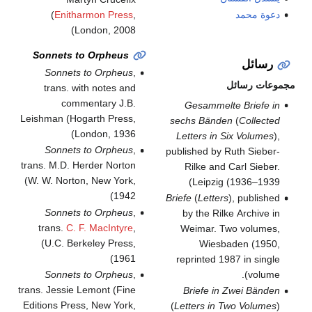
(
Enitharmon Press
,
دعوة محمد
London, 2008)
Sonnets to Orpheus
رسائل
Sonnets to Orpheus
,
مجموعات رسائل
trans. with notes and
commentary J.B.
Gesammelte Briefe in
Leishman (Hogarth Press,
sechs Bänden
(
Collected
London, 1936)
Letters in Six Volumes
),
Sonnets to Orpheus
,
published by Ruth Sieber-
trans. M.D. Herder Norton
Rilke and Carl Sieber.
(W. W. Norton, New York,
Leipzig (1936–1939)
1942)
Briefe
(
Letters
), published
Sonnets to Orpheus
,
by the Rilke Archive in
trans.
C. F. MacIntyre
,
Weimar. Two volumes,
(U.C. Berkeley Press,
Wiesbaden (1950,
1961)
reprinted 1987 in single
volume).
Sonnets to Orpheus
,
trans. Jessie Lemont (Fine
Briefe in Zwei Bänden
Editions Press, New York,
(
Letters in Two Volumes
)