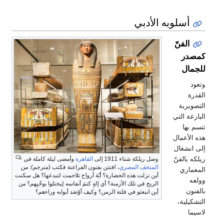
أسلوبه الأدبي
الفنّ
كمصدر
للجمال
وتعود
القدرة
التصويرية
البارعة التي
تتسم بها
هذه الأعمال
إلى انشغال
ريلكه بالفنّ
وصل ريلكة شتاء 1911 إلى
القاهرة
وأمضى ليلة كاملة في
المتحف المصري
، افتتن بفنون الفراعنة فكتب (مترجم): من
المعماري
أين نزلت هذه الحضارة؟ أيّة أرواح تلاحمت لتبدعها؟ هل سكنت
وولعه
الريح في تلك الأزمنة؟ أي إلهٍ كتمَ أنفاسه لِيختلوا بوحْيِهم؟ من
بالفنون
أين انبعثو في فلتة الزمن؟ وكيف أوْصَد أبوابه وراءهم؟
التشكيلية،
لاسيما