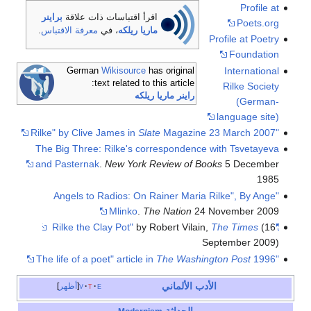
Profile at
اقرأ اقتباسات ذات علاقة
براينر
Poets.org
ماريا ريلكه
، في
معرفة الاقتباس
.
Profile at Poetry
Foundation
International
German
Wikisource
has original
text related to this article:
Rilke Society
راينر ماريا ريلكه
(German-
language site)
Slate
Magazine 23 March 2007
"Rilke" by Clive James in
The Big Three: Rilke's correspondence with Tsvetayeva
and Pasternak
.
New York Review of Books
5 December
1985
"Angels to Radios: On Rainer Maria Rilke", By Ange
Mlinko
.
The Nation
24 November 2009
by Robert Vilain,
The Times
(16
"Rilke the Clay Pot"
September 2009)
The Washington Post
1996
"The life of a poet" article in
الأدب الألماني
e
t
v
أظهر
الحداثة