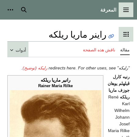
المعرفة
القائمة الرئيسية
بحث
أدوات
راينر ماريا ريلكه
تبديل عرض جدول المحتويات
مقالة
ناقش هذه الصفحة
أدوات
"رليكه" redirects here. For other uses, see
رليكه (توضيح)
.
رنيه كارل
رانير ماريا ريلكه
ڤيلهلم يوهان
Rainer Maria Rilke
جوزف ماريا
ريلكه
René
Karl
Wilhelm
Johann
Josef
Maria Rilke