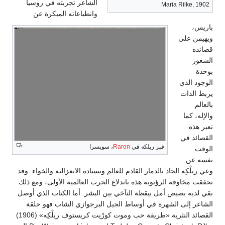
الشاعر تجربته في روسيا
Maria Rilke, 1902
وانطباعاته المبكرة عن
باريس،
ويهيمن على
قصائده
الشعور
بوحدة
الوجود الذي
يربط الذات
بالعالم
والإله، كما
تعبر هذه
القصائد في
قبر ريلكه في
Raron
، سويسرا
الوقت
نفسه عن
وعي ريلْكِه الحاد بالدمار القادم للعالم وبسيادة الانعزالية والخواء. وقد
تحققت مخاوفه الرؤيوية هذه باندلاع الحرب العالمية الأولى، ومع ذلك
بقي لديه بصيص أمل بيقظة التآخي بين البشر. أما الكتاب الذي أوصل
الشاعر إلى الشهرة في أوساط الجيل البرجوازي الشاب فهو حلقة
القصائد النثرية «طريقة حب وموت كورْنِت كريستوف ريلْكِه» (1906)