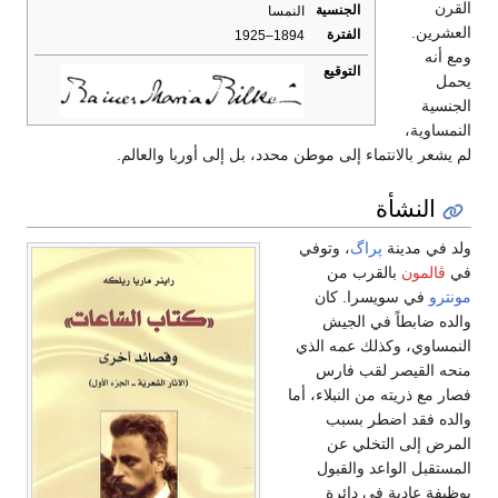
القرن
الجنسية
النمسا
العشرين.
الفترة
1894–1925
ومع أنه
التوقيع
يحمل
الجنسية
النمساوية،
لم يشعر بالانتماء إلى موطن محدد، بل إلى أوربا والعالم.
النشأة
ولد في مدينة
پراگ
، وتوفي
في
ڤالمون
بالقرب من
مونترو
في سويسرا. كان
والده ضابطاً في الجيش
النمساوي، وكذلك عمه الذي
منحه القيصر لقب فارس
فصار مع ذريته من النبلاء، أما
والده فقد اضطر بسبب
المرض إلى التخلي عن
المستقبل الواعد والقبول
بوظيفة عادية في دائرة