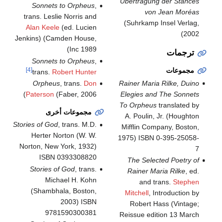
Übertragung der Stances
Sonnets to Orpheus
,
von Jean Moréas
trans. Leslie Norris and
(Suhrkamp Insel Verlag,
Alan Keele
(ed. Lucien
2002)
Jenkins) (Camden House,
Inc 1989)
ترجمات
Sonnets to Orpheus
,
[4]
مجموعات
trans.
Robert Hunter
Rainer Maria Rilke, Duino
Orpheus
, trans.
Don
Elegies and The Sonnets
Paterson
(Faber, 2006)
To Orpheus
translated by
مجموعات أخرى
A. Poulin, Jr. (Houghton
Stories of God
, trans. M.D.
Mifflin Company, Boston,
Herter Norton (W. W.
1975) ISBN 0-395-25058-
Norton, New York, 1932)
7
ISBN 0393308820
The Selected Poetry of
Stories of God
, trans.
Rainer Maria Rilke
, ed.
Michael H. Kohn
and trans.
Stephen
(Shambhala, Boston,
Mitchell
, Introduction by
2003) ISBN
Robert Hass (Vintage;
9781590300381
Reissue edition 13 March