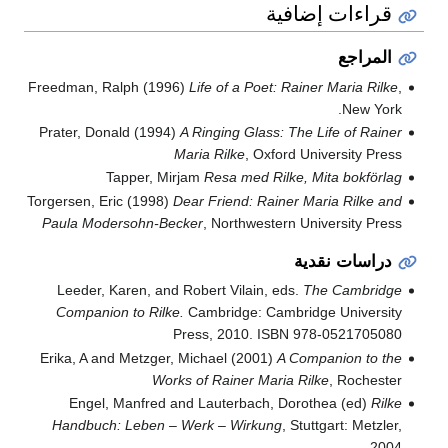
قراءات إضافية
المراجع
Freedman, Ralph (1996)
Life of a Poet: Rainer Maria Rilke
,
New York.
Prater, Donald (1994)
A Ringing Glass: The Life of Rainer
Maria Rilke
, Oxford University Press
Tapper, Mirjam
Resa med Rilke, Mita bokförlag
Torgersen, Eric (1998)
Dear Friend: Rainer Maria Rilke and
Paula Modersohn-Becker
, Northwestern University Press
دراسات نقدية
Leeder, Karen, and Robert Vilain, eds.
The Cambridge
Companion to Rilke.
Cambridge: Cambridge University
Press, 2010. ISBN 978-0521705080
Erika, A and Metzger, Michael (2001)
A Companion to the
Works of Rainer Maria Rilke
, Rochester
Engel, Manfred and Lauterbach, Dorothea (ed)
Rilke
Handbuch: Leben – Werk – Wirkung
, Stuttgart: Metzler,
2004.