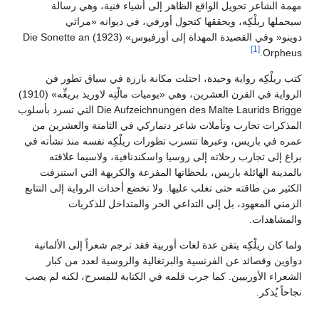
مهمة الشاعر تحويل الواقع الظاهر إلى أشياء فنية، وهي رسالة
سيحملها ريلْكِه، ويحققها كتحول أورفي، في ديوانه «مراثي
دوينو« وفي القصيدة المهداة إلى أورفيوس» (1923) Die Sonette an
[1]
Orpheus.
كتب ريلْكِه رواية وحيدة، احتلت مكانة بارزة في سياق تطور فن
الرواية في القرن العشرين، وهي «يوميات مالْتِه لاوريد بريغِّه» (1910)
Die Aufzeichnungen des Malte Laurids Brigge التي تسرد بأسلوب
المذكرات تجارب وتأملات شاعر دنماركي في الثامنة والعشرين من
عمره في باريس، وعبرها تتسرب تطورات ريلْكِه نفسه منذ نشأته في
براغ إلى تجارب رحلاته إلى روسيا واسكندنافية، ولاسيما علاقته
بالمدينة الهائلة باريس، بلحظاتها المفزعة والكريهة التي استنزفت
الكثير من طاقته حتى تغلب عليها. ولا تخضع أحداث الرواية إلى التتابع
الزمني المعهود، بل إلى التداعي الحر والمتداخل للذكريات
والمشاهدات.
ولما كان ريلْكِه يتقن عدة لغات أوربية فقد ترجم شعراً إلى الألمانية
دواوين وقصائد عن الفرنسية والبرتغالية والروسية لعدد من كبار
الشعراء الأوربيين. كما جرب قلمه في الكتابة للمسرح، لكنه لم يصب
نجاحاً يُذكر.