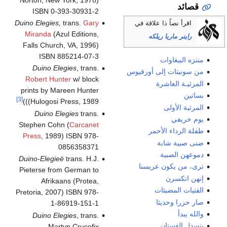
قصائد
ISBN 0-393-30931-2
Duino Elegies,
trans.
Gary
اقرأ نصاً ذا علاقة في
Miranda
(Azul Editions,
راينر ماريا ريلكه
Falls Church, VA, 1996)
ISBN 885214-07-3
منتزه الببغاوات
Duino Elegies
, trans.
من سونيتات إلى أورفيوس
Robert Hunter
w/ block
المرثيـة العاشرة
prints by Mareen Hunter
بساتين
[3]
(Hulogosi Press, 1989))
المرثية الأولى
Duino Elegies
trans.
يوم خريفي
Stephen Cohn (
Carcanet
طفلة الرداء الأحمر
Press
, 1989) ISBN 978-
ضنى صبية شابة
0856358371
دموعهن الصبية
Duino-Elegieë
trans. H.J.
ترى، من يكون عريسنا
Pieterse from German to
إنهن انكسرن
Afrikaans (Protea,
الفتيات المضيئات
Pretoria, 2007) ISBN 978-
صار حزرا وحديثا
1-86919-151-1
والله يبدأ
Duino Elegies
, trans.
ينسدل الفستان
Martyn Crucefix