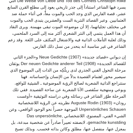
Die Weise von Liebe und Tod des Cornets Christoph Rilke التي
يسرد فيها الشاعر استناداً إلى جذر تاريخي يعود إلى مطلع القرن السابع
عشر، قصة الفارس الذي وجد الحب والموت معاًُ، في أثناء حملة ضد
العثمانيين. وعبر القصائد النثرية الست والعشرين يتبدى الحب والموت
في مختلف تجلياتهما، إلا أن موضوعة الموت تبقى مهيمنة. ويرى النقاد
أن هذا العمل ينتمي إلى النثر الشعري أكثر منه إلى السرد الملحمي،
وذلك لغلبة التأملات الذاتية فيه والاشتغال المكثف على اللغة. وقد زعم
الشاعر في غير مناسبة أنه ينحدر من نسل ذلك الفارس.
إن ديواني «قصائد جديدة» (1907) Neue Gedichte و«الجزء الثاني
للقصائد الجديدة» (1908) Der neuen Gedichte anderer Teil يوثقان
مرحلة التحول الفني الجذري لدى ريلْكِه من الذات إلى الموضوع الذي
سيصير محور اهتمام القصيدة بدلاً من الإنسان وإحساساته. فهنا
ستتراجع الذاتية الشعرية لصالح الرؤية الموضوعية ـ الشيئية للواقع،
وبوعي ومنهجية ستُقصى الأنا الشعرية عن ساحة القصيدة. ففي تلك
المرحلة طوّر الشاعر في رسائله وفي دراسته التوثيقية «أوغست
رودان» (1903) Auguste Rodin نظريته عن الرؤية اللاشخصانية
Unpersönliches Schauen الموجهة حصراً نحو الوجود الواقعي، وعن
الشيء الفني، المصنوع، اللاشخصاني Das unpersönliche,
gemachte kunstding، لابصفته تعبيراً صادراً عن شخصية مبدعة، بل
بمعزل عنها، منفصل عنها، مطلق وكائن بذاته فحسب. وبذلك تصبح