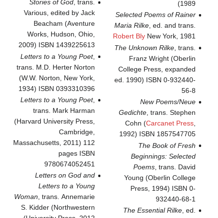
Stories of God
, trans.
1989)
Various, edited by Jack
Selected Poems of Rainer
Beacham (Aventure
Maria Rilke
, ed. and trans.
Works, Hudson, Ohio,
Robert Bly
New York, 1981
2009) ISBN 1439225613
The Unknown Rilke
, trans.
Letters to a Young Poet
,
Franz Wright (Oberlin
trans. M.D. Herter Norton
College Press, expanded
(W.W. Norton, New York,
ed. 1990) ISBN 0-932440-
1934) ISBN 0393310396
56-8
Letters to a Young Poet
,
New Poems/Neue
trans. Mark Harman
Gedichte
, trans. Stephen
(Harvard University Press,
Cohn (
Carcanet Press
,
Cambridge,
1992) ISBN 1857547705
Massachusetts, 2011) 112
The Book of Fresh
pages ISBN
Beginnings: Selected
9780674052451
Poems
, trans. David
Letters on God and
Young (Oberlin College
Letters to a Young
Press, 1994) ISBN 0-
Woman
, trans. Annemarie
932440-68-1
S. Kidder (Northwestern
The Essential Rilke
, ed.