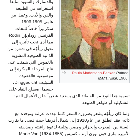
والدنمارك والسويد متابعاً
استغراقه في الطبيعة
والفن والأدب. وعمل بين
عامي 1905ـ1906
سكرتيراً خاصاً للنحات
الفرنسي رودان[ر] Rodin،
مما أدى تحت تأثيره إلى
تحول ريلْكِه في شعره من
الذاتية الصوفية المشوبة
بالغموض التي هيمنت على
نتاج المرحلة المبكرة إلى
Paula Modersohn-Becker
.
Rainer
موضوعية «القصيدة
Maria Rilke
, 1906
الشيئية» Dinggedicht،
حسبما اصطلح النقاد على
تسمية هذا النوع من القصائد الذي يستعيد شعرياً خلق الأعمال الفنية
التشكيلية أو ظواهر الطبيعة.
ولما كان ريلْكِه يشعر بضرورة السفر كلما تهددت عزلته وتوحده مع
ذاته، فقد انطلق في عام1910 إلى شمال أفريقيا حيث قضى ما يقارب
السنة بين المغرب والجزائر ومصر. وتلبية لدعوة راعيته وصديقته
الأميرة ماري فون تورن أوند تاكسيس (1855ـ1934) Marie Von