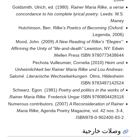
Goldsmith, Ulrich, ed. (1980).
Rainer Maria Rilke, a verse
concordance to his complete lyrical poetry
. Leeds: W.S.
Maney.
Hutchinson, Ben.
Rilke's Poetics of Becoming
(Oxford:
Legenda, 2006).
Mood, John. (2009)
A New Reading of Rilke's "Elegies":
Affirming the Unity of "life-and-death"
Lewiston, NY: Edwin
Mellen Press ISBN 9780773438644.
Pechota Vuilleumier, Cornelia (2010)
Heim und
Unheimlichkeit bei Rainer Maria Rilke und Lou Andreas-
Salomé. Literarische Wechselwirkungen
. Olms, Hildesheim
ISBN 9783487142524
Schwarz, Egon. (1981)
Poetry and politics in the works of
Rainer Maria Rilke
. Frederick Ungar ISBN 9780804428118.
Numerous contributors. (2007)
A Reconsideration of Rainer
Maria Rilke
, Agenda Poetry Magazine, vol. 42 nos. 3-4,
ISBN978-0-902400-83-2.
وصلات خارجية