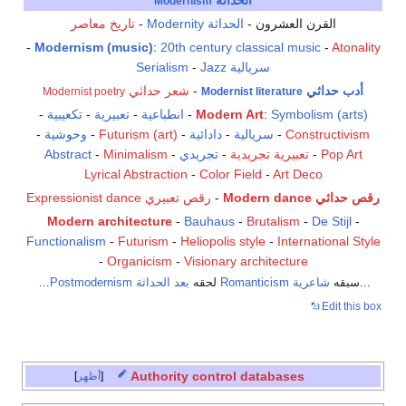
Modernism
القرن العشرون -
الحداثة Modernity
-
تاريخ معاصر
-
Modernism (music)
:
20th century classical music
-
Atonality
سريالية Serialism
Jazz
-
أدب حداثي
-
شعر حداثي
Modernist poetry
Modernist literature
Symbolism (arts)
:
Modern Art
-
انطباعية
-
تعبيرية
-
تكعيبية
-
Constructivism
-
سريالية
-
دادائية
-
Futurism (art)
-
وحوشية
-
Pop Art
-
تعبيرية تجريدية
-
تجريدي Abstract
-
Minimalism
-
Lyrical Abstraction
-
Color Field
-
Art Deco
رقص حداثي Modern dance
-
رقص تعبيري Expressionist dance
Modern architecture
-
Bauhaus
-
Brutalism
-
De Stijl
-
Functionalism
-
Futurism
-
Heliopolis style
-
International Style
-
Organicism
-
Visionary architecture
...سبقه
شاعرية Romanticism
لحقه
بعد الحداثة Postmodernism
...
Edit this box
Authority control databases
أظهر