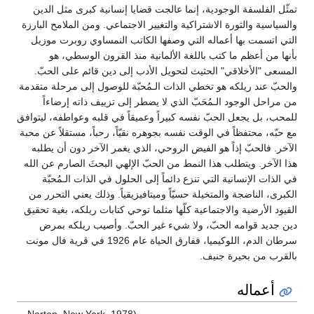
تمثّل الفلسفة الوجودية، إنما عالجت قضايا إنسانية كبرى مثل الدين
والسياسية والثورة الاشتراكية والتغيير الاجتماعي. ومن الملامح البارزة
التي اتسمت بها أعماله التي وصفها الكاتب النمساوي روبرت موزيل
بأنها من أعظم ما كتب باللغة الألمانية منذ القرون الوسطي، هو
المسعى "الأخلاقي" الحثيث لتحويل الأدب إلى دين قائم على الحبّ.
والحبّ عند ريلكه هو تخطي الذات الـمُحبّة للوصول إلى مرحلة متقدمة
من مراحل الوجود الـمُحَبّ الذي لا يضطر إلى تزييف ذاته إرضاءاً
للمحب، بل يجعل الحبّ نفسه كبيراً وعميقاً في قلبه وعواطفه، ليتوافق
مع حبّه، محتفظاً في الوقت نفسه بجوهره نقيّاً، رحباً، مستقلاً عن محبة
الآخر. فالحبّ إذاً هو الفيض الروحي، الذي يغمر الآخر دون أن يطلبه
هذا الآخر. ويتطلب هذا النمط من الحبّ الإلهي البحثَ الصارم عن الله
في الذات الإنسانية التي تنزع دائماً إلى الحلول في الذات الـمُحبّة
الكبرى، الناضجة والمتخيلة حسيّاً وميتافيزيقياً. وذلك يعني التحرر من
القيود الأرضية والاجتماعية كلّها مثلما توحي كتابات ريلكه، بغية تحقيق
دين جديد قوامه الحبّ، ولا شيء غير الحبّ. وأصيب ريلكه بمرض
سرطان الدم، اللوكيميا، ففارق الحياة عام 1926 في قرية فال مونت
بالقرب من بحيرة جنيف.
أعماله
Norton, New York, 1978)