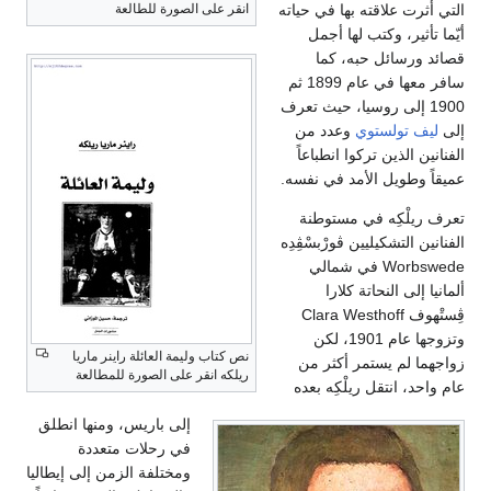
انقر على الصورة للطالعة
التي أثرت علاقته بها في حياته
أيّما تأثير، وكتب لها أجمل
قصائد ورسائل حبه، كما
سافر معها في عام 1899 ثم
1900 إلى روسيا، حيث تعرف
إلى
ليف تولستوي
وعدد من
الفنانين الذين تركوا انطباعاً
عميقاً وطويل الأمد في نفسه.
تعرف ريلْكِه في مستوطنة
الفنانين التشكيليين ڤورْبسْڤِدِه
Worbswede في شمالي
ألمانيا إلى النحاتة كلارا
ڤِستْهوف Clara Westhoff
وتزوجها عام 1901، لكن
نص كتاب وليمة العائلة راينر ماريا
زواجهما لم يستمر أكثر من
ريلكه انقر على الصورة للمطالعة
عام واحد، انتقل ريلْكِه بعده
إلى باريس، ومنها انطلق
في رحلات متعددة
ومختلفة الزمن إلى إيطاليا