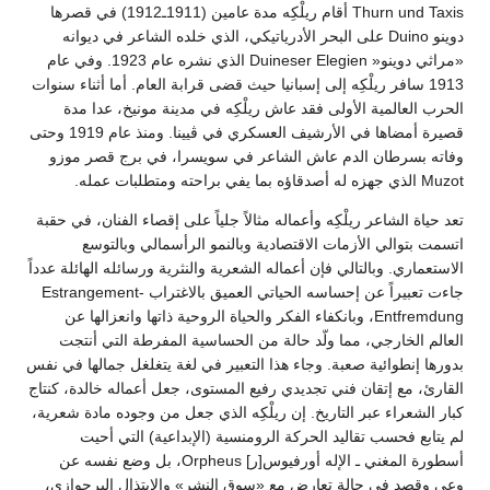
Thurn und Taxis أقام ريلْكِه مدة عامين (1911ـ1912) في قصرها
دوينو Duino على البحر الأدرياتيكي، الذي خلده الشاعر في ديوانه
«مراثي دوينو« Duineser Elegien الذي نشره عام 1923. وفي عام
1913 سافر ريلْكِه إلى إسبانيا حيث قضى قرابة العام. أما أثناء سنوات
الحرب العالمية الأولى فقد عاش ريلْكِه في مدينة مونيخ، عدا مدة
قصيرة أمضاها في الأرشيف العسكري في ڤيينا. ومنذ عام 1919 وحتى
وفاته بسرطان الدم عاش الشاعر في سويسرا، في برج قصر موزو
Muzot الذي جهزه له أصدقاؤه بما يفي براحته ومتطلبات عمله.
تعد حياة الشاعر ريلْكِه وأعماله مثالاً جلياً على إقصاء الفنان، في حقبة
اتسمت بتوالي الأزمات الاقتصادية وبالنمو الرأسمالي وبالتوسع
الاستعماري. وبالتالي فإن أعماله الشعرية والنثرية ورسائله الهائلة عدداً
جاءت تعبيراً عن إحساسه الحياتي العميق بالاغتراب Estrangement-
Entfremdung، وبانكفاء الفكر والحياة الروحية ذاتها وانعزالها عن
العالم الخارجي، مما ولّد حالة من الحساسية المفرطة التي أنتجت
بدورها إنطوائية صعبة. وجاء هذا التعبير في لغة يتغلغل جمالها في نفس
القارئ، مع إتقان فني تجديدي رفيع المستوى، جعل أعماله خالدة، كنتاج
كبار الشعراء عبر التاريخ. إن ريلْكِه الذي جعل من وجوده مادة شعرية،
لم يتابع فحسب تقاليد الحركة الرومنسية (الإبداعية) التي أحيت
أسطورة المغني ـ الإله أورفيوس[ر] Orpheus، بل وضع نفسه عن
وعي وقصد في حالة تعارض مع «سوق النشر» والابتذال البرجوازي،