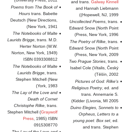
University Press, 2012)
and trans.
Galway Kinnell
Poems from The Book of
and Hannah Liebmann
Hours
trans. Babette
(Hopewell, NJ, 1999)
Deutsch (New Directions,
Uncollected Poems
, trans.
New York, 1941)
Edward Snow (North Point
The Notebooks of Malte
Press, New York, 1996)
Laurids Brigge
, trans. M.D.
The Poetry of Rilke
, trans.
Herter Norton (W.W.
Edward Snow (North Point
Norton, New York, 1949)
Press, New York, 2009)
ISBN 0393308812
Two Prague Stories
, trans.
The Notebooks of Malte
Isabel Cole (Vitalis, Český
Laurids Brigge
, trans.
Těšín, 2002)
Stephen Mitchell (New
Pictures of God: Rilke's
York, 1983)
Religious Poetry
, ed. and
The Lay of the Love and
trans. Annemarie S.
Death of Cornet
Kidder (Livonia, MI 2005)
Christophe Rilke
, trans.
Duino Elegies, Sonnets to
Stephen Mitchell (
Graywolf
Orpheus, Letters to a
Press
, 1985) ISBN
young poet: Box set
, ed.
0915308770
and trans. Stephen
The Lay of the Love and