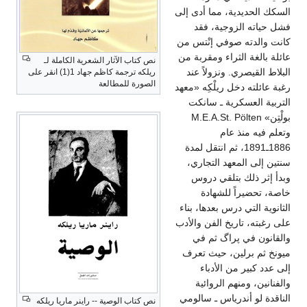
السكك الحديدية، مما أدى إلى
فشل حياته الزوجية، فقد
كانت والدته صوفي إنْتس من
عائلة بالغة الثراء ومقربة من
نص كتاب الآثار الشعرية الكاملة لـ
البلاط القيصري. ونزولاً عند
ريلكه ترجمة كاظم جهاد 1(1) انقر على
الصورة للمطالعة
رغبة عائلته دخل ريلْكِه «معهد
التربية العسكرية ـ سانكت
بولْتِن» M.E.A.St. Pölten
وتعلم فيه منذ عام
1886ـ1891، ثم انتقل لمدة
سنتين إلى المعهد التجاري،
وبدأ إثر ذلك بتلقي دروس
خاصة، تحضيراً للشهادة
الثانوية التي درس بعدها، بناء
على رغبته، تاريخ الفن والأدب
والقانون في پراگ ثم في
ميونخ ثم برلين، حيث تعرف
إلى عدد كبير من الأدباء
والفنانين، ومنهم الروائية
الناقدة لو أندرياس ـ سالومي
نص كتاب الوصية -- راينر ماريا ريلكه