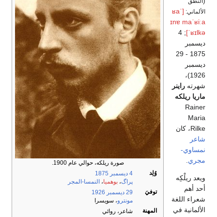
(
النطق
[ˈʁa
الألماني:
ɪnɐ maˈʁiːa
; 4
ˈʁɪlkə]
ديسمبر
1875 - 29
ديسمبر
1926)،
شهرته
راينر
ماريا ريلكه
Rainer
Maria
Rilke، كان
شاعر
نمساوي-
مجري
.
صورة ريلكه، حوالي عام 1900.
وُلِد
4 ديسمبر
1875
ويعد ريلْكِه
پراگ
،
بوهميا
،
النمسا-المجر
أحد أهم
توفيَ
29 ديسمبر
1926
شعراء اللغة
مونترو
، سويسرا
الألمانية في
المهنة
شاعر، روائي