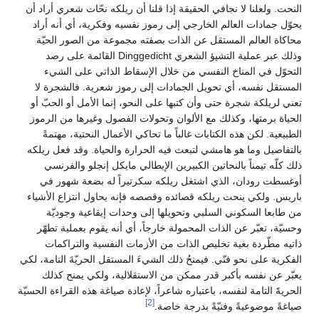
النحت. ولعلنا لا نجافي الحقيقة إذا قلنا أن ريلكه نحّات شعري أراد أن
يحوّل جمادات العالم الخارجي إلى رموز نفسيه وفكرية، أي أنه أراد
محاكاة العالم المستقل عن الذات بصفته مجموعة من الصور الحيّة
وذلك عبر عملية التشيؤ الشعري Dinggedicht القائمة على رصد
التحوّل في المناخ النفسي من خلال الإسقاط الذاتي على الشيء
المستقل نفسه، أي تحويل الجمادات إلى رموز شعرية. فالشجرة لا
تعني لريلكة شجرة حتى وأن كتبها على النحو، إنما الأمل أو الحبّ أو
الحياة برمتها، وكذلك مع الألوان وتحولات الفصول وغيرها من الرموز
الطبيعية. لكن هذه الكتابات غالباً ما تحاكي الأعمال النحتية، مهتمةً
بالتفاصيل وما هو هامشي لتبعث فيه الحرارة والحياة. وقد فعل ريلكه
ذلك كلّه تيمناً بالنحاتين الكبيرين الإيطالي مايكل إنجلو والفرنسي
أوغسطت رودان، الذي اشتغل ريلكه سكرتيراً له بضعة شهور في
باريس. ولكي ينحت ريلكه قصائده وقصصه فإنه يحاول انتزاع الأشياء
من طابعا السكوني السلبي وتحويلها إلى وحدات إيقاعية وجوديّة
وحسيّة، تعبّر عن الذات المحمولة خارجاً، أي أنه يقوم بعملية تطهّر
ذاتيه مطّردة بغية تخليص الذات من الأزمات النفسية والتراكمات
الفكرية على نحو فنّي. فيمنحُ ذلك الشيءَ المستقل الحريّةَ التامة، لكي
يعبّر عن نفسه بأكبر قدر ممكن من الاستقلالية، ولكي يمنح كذلك
الحريةََ التامة لنفسه، باعتباره شاعراً، لإعادة صياغة هذه القراءة الحسيّة
[2]
صياغةً موضوعيةً وفنيّةً بدرجة خاصة.