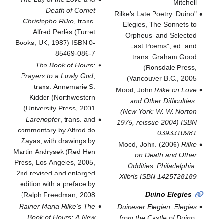
Mitchell
Death of Cornet
"Rilke's Late Poetry: Duino
Christophe Rilke
, trans.
Elegies, The Sonnets to
Alfred Perlès (Turret
Orpheus, and Selected
Books, UK, 1987) ISBN 0-
Last Poems", ed. and
85469-086-7
trans. Graham Good
The Book of Hours:
(Ronsdale Press,
Prayers to a Lowly God
,
Vancouver B.C., 2005)
trans. Annemarie S.
Mood, John
Rilke on Love
Kidder (Northwestern
and Other Difficulties.
University Press, 2001)
(New York: W. W. Norton
Larenopfer
, trans. and
1975, reissue 2004) ISBN
commentary by Alfred de
0393310981
Zayas, with drawings by
Mood, John. (2006)
Rilke
Martin Andrysek (Red Hen
on Death and Other
Press, Los Angeles, 2005,
Oddities. Philadelphia:
2nd revised and enlarged
Xlibris ISBN 1425728189
edition with a preface by
Duino Elegies
Ralph Freedman, 2008)
Rainer Maria Rilke's The
Duineser Elegien: Elegies
Book of Hours: A New
from the Castle of Duino
,