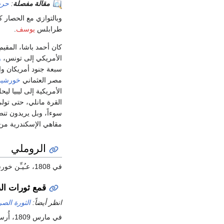
مقالة مفصلة
:
حرب
وبالتوازي مع الحصار 
طرابلس
يوسف
.
كان أحمد باشا، المقي
الأمريكي إلى تونس،
و
سبعة جنود أمريكان وا
مصر العثماني
خورشيد 
الأمريكية إلى ليبيا 
القرة مانلي، حتى تول
مقاهي الإسكندرية من 
الروملي
في 1808، عـُيـِّن خورشيد باشا حاكما (بايلرباي) على
قمع ثورات ا
انظر أيضاً:
الثورة الصر
في مارس 1809، أُرسل خورشيد باشا إلى