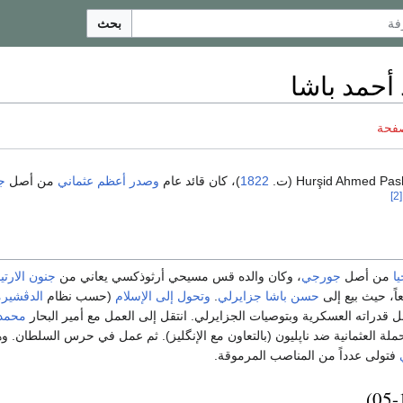
بحث
أحمد باشا
صفحة
1822
)، كان قائد عام
وصدر أعظم
عثماني
من أصل
ج
[2]
ا
من أصل
جورجي
، وكان والده قس مسيحي أرثوذكسي يعاني من
جنون الارتي
اً، حيث بيع إلى
حسن باشا جزايرلي
.
وتحول إلى الإسلام
(حسب نظام
الدڤشير
 قدراته العسكرية وبتوصيات الجزايرلي. انتقل إلى العمل مع أمير البحار
محمد 
 العثمانية ضد ناپليون (بالتعاون مع الإنگليز). ثم عمل في حرس السلطان. و
فتولى عدداً من المناصب المرموقة.