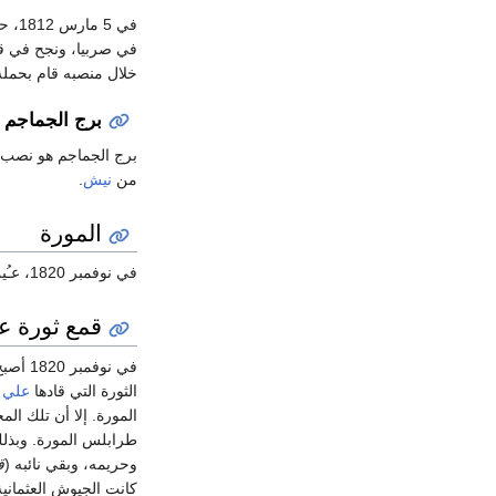
في 5 مارس 1812، حمل لقب
في صربيا، ونجح في قم
خلال منصبه قام بحملة
برج الجماجم
برج الجماجم هو نصب تذكاري بُني من جم
من
نيش
.
المورة
في نوفمبر 1820، عـُين خورشيد باشا حاكما على
قمع ثورة عل
في نوفمبر 1820 أصبح حاكم على
الثورة التي قادها
علي ب
وحريمه، وبقي نائبه (
ق
كانت الجيوش العثماني