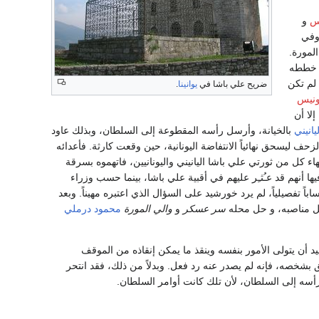
س
و
 وفي
مية طرابلس المورة.
ن خططه
لم تكن
ضريح علي باشا في
يوانينا
.
ونيس
، إلا أن
يانيني
بالخيانة، وأرسل رأسه المقطوعة إلى السلطان، وبذلك عاود
ئل بمقاييس البلقان) و همّ بالزحف ليسحق نهائياً الانتفاضة اليونانية، حين وقعت كارثة. فأعدائه
 كل من ثورتي علي باشا اليانيني واليونانيين، فاتهموه بسرقة
ا أنهم قد عـُثـِر عليهم في أقبية علي باشا، بينما حسب وزراء
500,000,0 قرش. وحين سألوه أن يرسل حساباً تفصيلياً، لم يرد خورشيد على السؤال الذي اعتبره مهيناً. وبعد
كل مناصبه، و حل محله
سر عسكر
و
والي المورة
محمود درملي
 أن يتولى الأمور بنفسه وينقذ ما يمكن إنقاذه من الموقف
ق بشخصه، فإنه لم يصدر عنه رد فعل. وبدلاً من ذلك، فقد انتحر