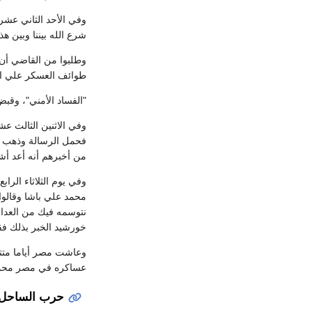
وفي الأحد الثاني عشر
شرع الله بيننا وبين ه
وطلبوا من القاضي أن 
طوائف العسكر علي ال
"الفساد الأمني"، وقبض
وفي الاثنين الثالث ع
فحمل الرسالة وذهب به
من أخبرهم أنه أعد أش
وفي يوم الثلاثاء الرا
محمد علي باشا وقالوا ل
نتوسمه فيك من العدالة
خورشيد الخبر بذلك فق
وعاشت مصر أياما متتا
عساكره في مصر محمد ع
حرب الساحل ا