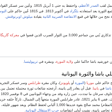
الصدر الأعظم
، واحتفظ به حتى 1 أبريل 1815. وعُين سر عسك
ع الثورة بعد استعادته
بلگراد
في أكتوبر 1813. في 1815 عُين حاكم على
البوس
 نجح من خلالها في قمع
الانتفاضة الصربية الثانية
بقيادة
ميلوش اوبرنوڤتش
.
اجم 3,000 من الثوار الصرب الذين قضوا في
معركة گاريگار
ولاية المورة
، ومقره في
تريپوليتسا
.
ي باشا والثورة اليونانية
موريا
(
المورة
أو
پلوپونز
)، وكان مقره
طرابلس
و
سر عسكر
التجريد
اشا
في
يانينا
. قبل أن يغادر إلى يانينة، أزعجته شائعات ثورة محتملة تعتمل بين ي
المورة. إلا أ
طرابلس المورة. وبذلك، ففي 6 يناير 1821، غادر طرابلس المورة متجهاً إلى الشمال، تاركاً خلفه خزي
ائمقام
) محمد صالح بقوة عديدها 1,000 ألباني لحفظ النظام. وبعد شهور قليلة،
ة تحاصر يانينة، نشبت أولى انتفاضات
حرب الاستقلال اليونانية
.