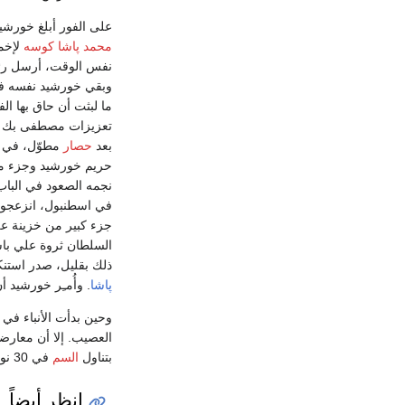
على الفور أبلغ خورشي
محمد پاشا كوسه
لإخما
وبقي خورشيد نفسه في 
ما لبثت أن حاق بها ا
تعزيزات مصطفى بك كاف
بعد
حصار
حريم خورشيد وجزء من خزانت
في اسطنبول، انزعجوا م
جزء كبير من خزينة علي با
ذلك بقليل، صدر استنك
پاشا
. وأُمـِر خورشيد 
وحين بدأت الأنباء ف
العصيب. إلا أن معارضي
بتناول
السم
في 30 نوفمبر 1822. وبالرغم من علانية وفاته، إلا أن رسل السلطان نبشوا قبره وأخذوا رأسه إلى السلطان، لأن تلك كانت أوامر السلطان.
انظر أيضاً