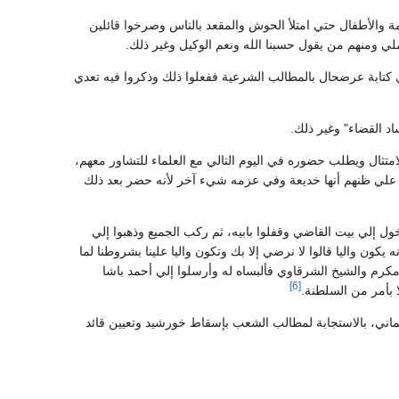
ة والأطفال حتي امتلأ الحوش والمقعد بالناس وصرخوا قائلين
ثملي ومنهم من يقول حسبنا الله ونعم الوكيل وغير ذلك.
كتابة عرضحال بالمطالب الشرعية ففعلوا ذلك وذكروا فيه تعدي
د القضاء" وغير ذلك.
تثال ويطلب حضوره في اليوم التالي مع العلماء للتشاور معهم،
 علي ظنهم أنها خديعة وفي عزمه شيء آخر لأنه حضر بعد ذلك
ول إلي بيت القاضي وقفلوا بابيه، ثم ركب الجميع وذهبوا إلي
 يكون واليا قالوا لا نرضي إلا بك وتكون واليا علينا بشروطنا لما
مكرم والشيخ الشرقاوي فألبساه له وأرسلوا إلي أحمد باشا
[6]
 بأمر من السلطنة.
اني، بالاستجابة لمطالب الشعب بإسقاط خورشيد وتعيين قائد