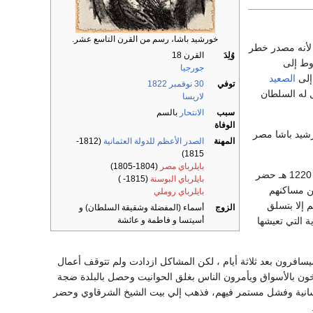
خورشيد باشا، رسم من القرن التاسع عشر.
 لأنه مصدر خطر
وُلِدَ
القرن 18
وط إلى
جورجيا
إلى
الصعيد
توفي
30 نوفمبر
1822
 له السلطان
لاريسا
سبب
الانتحار
بالسم
الوفاة
شيد باشا مصر
المهنة
الصدر الأعظم للدولة العثمانية
(1812-
1815)
بايلرباي مصر
(1804-1805)
أنه في أول صفر 1220 هـ حضر
بايلرباي البوسنة
(1815- )
من مساكنهم
بايلرباي روملي
م إلا بتسلق
الزوج
أسماء (المفضلة وشقيقة السلطان) و
 التي تعيشها
أسيتسا و فاطمة و عائشة
سافرون بعد ثلاثة أيام ، لكن المشاكل ازدادت ولم تتوقف أعمال
خون بالأسواق ويأمرون الناس بغلق الحوانيت وحصل بالبلدة ضجة
ض نفسانية وفشل مستمر فيهم، فذهب إلي بيت الشيخ الشرقاوي وحضر