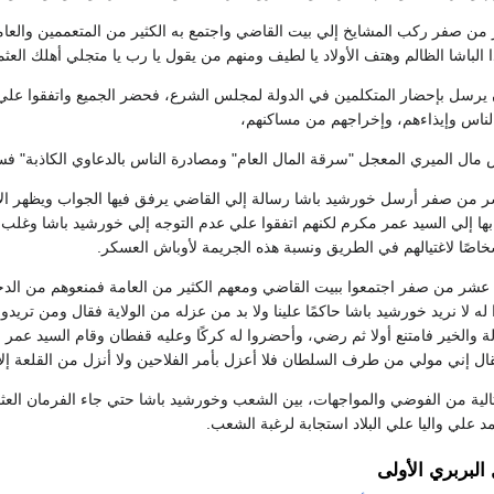
 من صفر ركب المشايخ إلي بيت القاضي واجتمع به الكثير من المتعممين والعام
ذا الباشا الظالم وهتف الأولاد يا لطيف ومنهم من يقول يا رب يا متجلي أهلك الع
يرسل بإحضار المتكلمين في الدولة لمجلس الشرع، فحضر الجميع واتفقوا علي 
ناس وإيذاءهم، وإخراجهم من مساكنهم،
 مال الميري المعجل "سرقة المال العام" ومصادرة الناس بالدعاوي الكاذبة" فسا
شر من صفر أرسل خورشيد باشا رسالة إلي القاضي يرفق فيها الجواب ويظهر الام
ا إلي السيد عمر مكرم لكنهم اتفقوا علي عدم التوجه إلي خورشيد باشا وغلب
خاصًا لاغتيالهم في الطريق ونسبة هذه الجريمة لأوباش العسكر.
بع عشر من صفر اجتمعوا ببيت القاضي ومعهم الكثير من العامة فمنعوهم من الدخ
ه لا نريد خورشيد باشا حاكمًا علينا ولا بد من عزله من الولاية فقال ومن تريدونه
 والخير فامتنع أولا ثم رضي، وأحضروا له كركًا وعليه قفطان وقام السيد عمر 
ال إني مولي من طرف السلطان فلا أعزل بأمر الفلاحين ولا أنزل من القلعة إلا
لية من الفوضي والمواجهات، بين الشعب وخورشيد باشا حتي جاء الفرمان العثم
لي واليا علي البلاد استجابة لرغبة الشعب.
لبربري الأولى