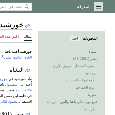
المعرفة
القائمة الرئيسية
خورشيد 
مقالة
ناقش هذه ال
المحتويات
أخف
النشأة
خورشيد أحمد باشا
Hurşid Ahmed Pasha (ت.
[1]
القرن التاسع عشر
.
مصر (1801-05)
حرب الساحل البربري الأولى
النشأة
الروملي
ولد خورشيد في
جورجي
قمع ثورات الصرب
أُخـِذ إلى
اسطنبول
يافع
برج الجماجم
بالإنكشارية
فتميز بفضل
المورة
في فلسطين ضمن الحملة
السلطان
محمود الثاني
قمع ثورة علي باشا والثورة اليونانية
انظر أيضاً
مصر (1801-05)