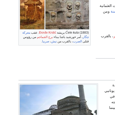
ر القوات العثمانية
نة
ومن
(1883) بريشة
Ćele kula
Đorđe Krstić
. عقب
معركة
، بالقرب
چگار
، أمر خورشيد باشا ببناء
برج الجماجم
من رؤوس
قتلى
الصرب
، بالقرب من
نيش
،
صربيا
.
ة
ونانيي
ن تلك المخاوف سرعان ما تبددت، حين زاره وفد من وجهاء اليونانيين في 8 نوفمبر 1820 في
نته
 بينما