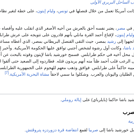
 الساحل البربري الأولى
كانت أمريكا تعمل من خلال قنصلها في
تونس
،
وليام إيتون
، على خطة لتغير نظا
م في
مصر
، يعتبر نفسه أحق بالعرش من أخيه الأصغر الذي انقلب عليه وأقصاه 
ليام إيتون
، لإقناع أحمد القرة مانلي بأنهم قادرون على تتويجه على عرش طرابلس
تجهوا إلى
رشيد
بمصر، حيث التقى القنصل البريطاني بمصر، الذي أعطاه مساعد
باشا
، وكانت أول رشوة لشخص أجنبي توافق عليها الحكومة الأمريكية. وأخبر إيت
ليحل محل أخيه في حكم طرابلس. فسمح خورشيد باشا لإيتون وقوته بالبحث عن أح
ى الرعب قلب أحمد ظناً منه أنهم يريدون قتله. فطاردوه إلى الصعيد حتى ألقوا
[7]
الطليان واليونان والعرب. وشكلوا ما سمي لاحقاً
مشاة البحرية الأمريكية
.
إيالة روملي
.
لصرب
بية
صربيا
لقمع
انتفاضة
قرة دزوردزه پتروڤتش
.