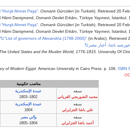
"Hurşit Ahmet Paşa"
.
Osmanlı Gürcüleri
(in Turkish)
. Retrieved
20 Feb
il Hâmi Danişmend,
Osmanlı Devlet Erkânı
, Türkiye Yayınevi, İstanbul, 
"Hurşit Ahmet Paşa"
.
Osmanlı Gürcüleri
(in Turkish)
. Retrieved
20 Feb
il Hâmi Danişmend,
Osmanlı Devlet Erkânı
, Türkiye Yayınevi, İstanbul, 
.
"List of governors of Alexandria (1798-2000)"
(in Arabic)
. Retrieved
خورشيد باشا، أخبار مصر
The United States and the Muslim World, 1776-1815
. University Of Chi
ary of Modern Egypt
. American University in Cairo Press. p. 106.
ISBN
.
O
مناصب حكومية
سبقه
عمدة الإسكندرية
محمد الشوربجي الغرياني
1802–1803
سبقه
عمدة الإسكندرية
علي باشا الجزايرلي
1804
سبقه
والي
مصر
أحمد باشا الجزايرلي
1804–1805