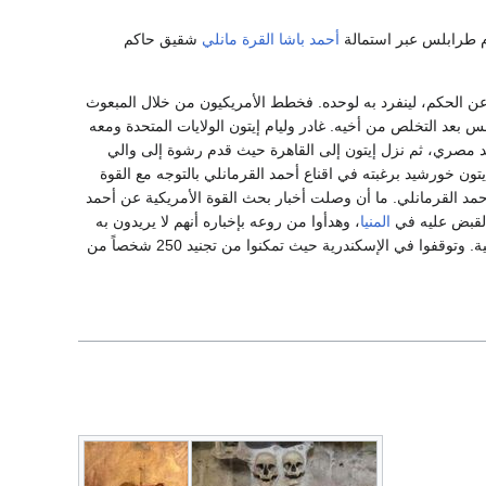
م طرابلس عبر استمالة
أحمد باشا القرة مانلي
شقيق حاكم
عن الحكم، لينفرد به لوحده. فخطط الأمريكيون من خلال المبعوث
 بعد التخلص من أخيه. غادر وليام إيتون الولايات المتحدة ومعه
 مصري، ثم نزل إيتون إلى القاهرة حيث قدم رشوة إلى والي
ون خورشيد برغبته في اقناع أحمد القرمانلي بالتوجه مع القوة
مد القرمانلي. ما أن وصلت أخبار بحث القوة الأمريكية عن أحمد
 القبض عليه في
المنيا
، وهدأوا من روعه بإخباره أنهم لا يريدون به
سوءاً، وبل يريدون تنصيبه حاكماً على طرابلس. فوافق وذهب معهم للهجوم على الجمهورية الطرابلسية. وتوقفوا في الإسكندرية حيث تمكنوا من تجنيد 250 شخصاً من