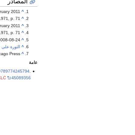
المصادر
ruary
2011
^
1971, p. 71.
^
ruary
2011
^
1971, p. 71.
^
2008-08-24
^
^
الثورة على 
cago Press.
^
عامة
9789774245794
.
CLC
45089356