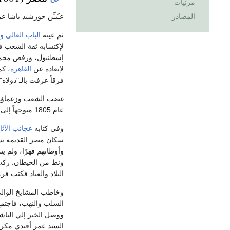
مرئيات
عـُيـِّن خورشيد باشا ع
المصادر
ثم عينه
الباب العالي
وا
لإكتسابه ثقة الشعب ف
إسطنبول، ورفض محمد 
لإبعاده عن
القاهرة
، ك
فرقاً عرفت بالـ"دولاه
غضب الشعب وزعماؤه 
عام 1805 متوجهاً إلى القصيص.
وفي كتابه
عجائب الآثا
سكان مصر القديمة نسا
وأوطانهم قهرًا، ولم ي
ونط من الحيطان. ركب 
البلاد والعباد فكتب فرم
وخاطب المشايخ الوالي
السلب والنهب، فاجتمع
ووصل الخبر إلي الباش
السيد عمر أفندي مكرم