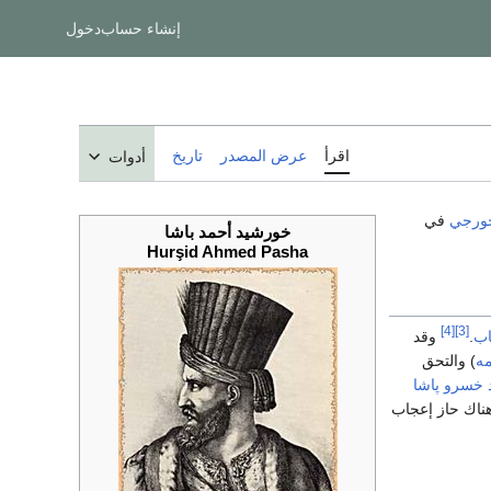
إنشاء حساب
دخول
اقرأ
عرض المصدر
تاريخ
أدوات
ورجي
في
خورشيد أحمد باشا
Hurşid Ahmed Pasha
[4]
[3]
اب
.
وقد
مه
) والتحق
خسرو پاشا
هناك حاز إعجاب