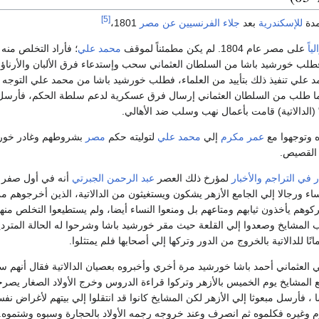
[5]
مدة
للإسكندرية
بعد
جلاء الفرنسيين عن مصر
1801،
لياً
على مصر عام 1804. لم يكن مطمئناً لموقف
محمد علي
؛ فأراد التخلص منه
طلب خورشيد باشا من السلطان العثماني سحب وإستدعاء فرق الألبان والأرناؤ
علي تنفيذ ذلك بتأييد من العلماء، فطلب خورشيد باشا من محمد علي التوجه 
ما طلب من السلطان العثماني إرسال فرق عسكرية لدعم سلطة الحكم، فأرسل
" (الدالاتية) قامت بأعمال نهب وسلب ضد الأهالي.
وتوجهوا مع
عمر مكرم
إلي
محمد علي
لتوليته حكم
مصر
بشروطهم وغادر خور
ر في التراجم والأخبار
لمؤرخ ذلك العصر
عبد الرحمن الجبرتي
ء ورجالا إلي الجامع الأزهر يشكون ويستغيثون من الدالاتية، الذين أخرجوهم 
تركوهم يأخذون ثيابهم ومتاعهم بل ومنعوا النساء أيضا، ولم يستطيعوا التخلص منه
المشايخ وصعدوا إلي القلعة حيث مقر خورشيد باشا وشرحوا له الحالة المتردية
انًا للدالاتية بالخروج من الدور وتركها إلي أصحابها فلم يمتثلوا.
 العثماني أحمد باشا خورشيد مرة أخري وأخبروه بعصيان الدالاتية فقال أنهم سي
 المشايخ يوم الخميس بالأزهر وتركوا قراءة الدروس وخرج الأولاد الصغار يصر
ا ، فأرسل مبعوثا إلي الأزهر لكن المشايخ كانوا قد انتقلوا إلي بيتهم لأغرا
 وغيره فكلموه ثم انصرف وعند خروجه رجمه الأولاد بالحجارة وسبوه وشتموه.