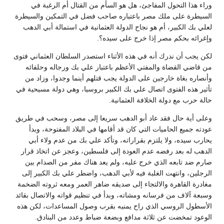
وراء هذا التحول المفاجئ، هل هو السأم من القتال أم الرغبة في
السيطرة على ملك مصر باعتباره صاحب فضل في التمكين والسيطرة
لعلي بك الكبير، أم هو نجاح الدولة العثمانية في استمالة أبي الدهب
وإغرائه بحكم مصر إذا خرج على سيده؟.
لكن يجب أن ندرك أنه في هذه الأثناء استصدر السلطان العثماني فتوى
من قاضي القضاة والمفتي الأعظم باعتبار علي بك ورجاله وحلفائه
وأنصاره بغاة خارجين على الدولة يجب قتلهم أينما وجدوا، وزاد من
تأثير هذه الفتوى اتصال علي بك الكبير بروسيا، وهي دولة مسيحية في
حالة حرب مع دولة الخلافة العثمانية.
وعلى أية حال فقد عاد أبو الدهب سريعا إلى مصر، وسحب في طريق
عودته جميع الحاميات التي كان قد أقامها في البلاد المفتوحة، وبدأ
يحارب سيده، ولا يلتزم بقراراته، وتأكد علي بك من عدم ولاء أبي
الدهب له بعد رفضه عدم العودة إلى فلسطين، وعجز عن اتخاذ قرار
صارم ضد تابعه الذي خرج عليه، ولم يعد هناك مفر من الصدام بين
الرجلين، وانتهت الغلبة فيه لأبي الدهب، واضطر علي بك الكبير إلى
مغادرة القاهرة والالتجاء إلى صديقه ضاهر العمر ومعه ثروته الضخمة
وسبعة آلاف من فرسانه ومشاته، وبدأ في تنظيم قواته والاتصال بقائد
الأسطول الروسي الذي راح يمنيه بقرب وصول المساعدات، لكن هذه
الوعود تمخضت عن ثلاثة مدافع وبضعة ضباط وعدد من البنادق.