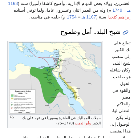
العشرين، وولاه بعض المهام الإدارية، وأصبح كاشفا (أميرا) سنة (
1163
هـ
=
1749
م) وله من العمر اثنان وعشرون عاما، ولما توفي أستاذه
إبراهيم كتخدا
سنة (
1167 هـ
=
1754
م) خلفه في مناصبه.
شيخ البلد.. أمل وطموح
تطلع علي
بك الكبير
إلى منصب
شيخ البلد،
وكان شاغله
هو صاحب
الحول
والقوة في
مصر
والحاكم
الفعلي لها،
ولم يكن
حملات المماليك في القاهرة وسوريا في عهد علي بك
الكبير
وأبو الدهب
(1770–75).
الوصول إلى
هذا المنصب
سهلا ميسورا، بل كان دائما مفروشا بالصعاب والعقبات وممتلئا