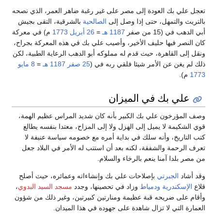
تعجل علي بك العودة إلى مصر على غير رغبة ضاهر العمر، الذي نصحه
بالتريث والتمهل، حتى إذا وصل إلى
الصالحية
بالشرقية، التقى بجيش
أبي الدهب في (15 من صفر
1187 هـ
=
26 أبريل
1773
م) في معركة
كان النصر فيها حليف الأخير، وأصيب علي بك في هذه المعركة بجراح،
ونقل إلى القاهرة، حيث قدم له مملوكه أبو الدهب الرعاية الطبية، لكن
ذلك لم يغن عن الأمر شيئا فلقي ربه في (
25 صفر
1187 هـ
=
8 مايو
1773
م).
علي بك في الميزان
وصف المؤرخون علي بك الكبير بأنه كان شديد المراس عظيم الهمة،
قوي الشكيمة لا يميل إلى الهزل ولا إلى المزاح، معتدا بنفسه يطالع
كتب التاريخ، وأنه سلك في بداية أمره مع خصومه سياسة عنيفة لا
تعرف الرحمة والشفقة، لكنه بعد أن استتب له الأمر في البلاد جعل
من مصر بلدا آمنا ينعم بالرخاء والسلام.
وقد أشاد
الجبرتي
بإصلاحات علي بك وإنشاءاته وعمائره، حيث أصلح
قلاع
الإسكندرية
ودمياط
وزاد في تحصينها، وجدد
مسجد السيد البدوي
،
وأقام على ضريحه قبة عظيمة ومنارتين كبيرتين، وغير ذلك من شؤون
العمارة التي لا تزال شاهدة على جهوده في هذا الميدان.