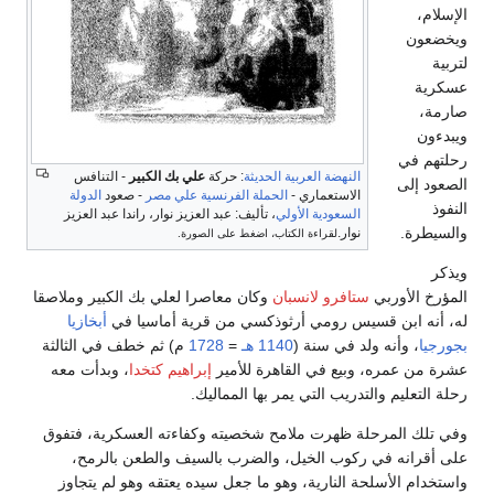
الإسلام،
ويخضعون
لتربية
عسكرية
صارمة،
ويبدءون
رحلتهم في
النهضة العربية الحديثة
: حركة
علي بك الكبير
- التنافس
الصعود إلى
الاستعماري -
الحملة الفرنسية علي مصر
- صعود
الدولة
النفوذ
السعودية الأولي
، تأليف: عبد العزيز نوار، راندا عبد العزيز
والسيطرة.
نوار.
لقراءة الكتاب، اضغط على الصورة.
ويذكر
المؤرخ الأوربي
ستافرو لانسبان
وكان معاصرا لعلي بك الكبير وملاصقا
له، أنه ابن قسيس رومي أرثوذكسي من قرية أماسيا في
أبخازيا
بجورجيا
، وأنه ولد في سنة (
1140 هـ
=
1728
م) ثم خطف في الثالثة
عشرة من عمره، وبيع في القاهرة للأمير
إبراهيم كتخدا
، وبدأت معه
رحلة التعليم والتدريب التي يمر بها المماليك.
وفي تلك المرحلة ظهرت ملامح شخصيته وكفاءته العسكرية، فتفوق
على أقرانه في ركوب الخيل، والضرب بالسيف والطعن بالرمح،
واستخدام الأسلحة النارية، وهو ما جعل سيده يعتقه وهو لم يتجاوز