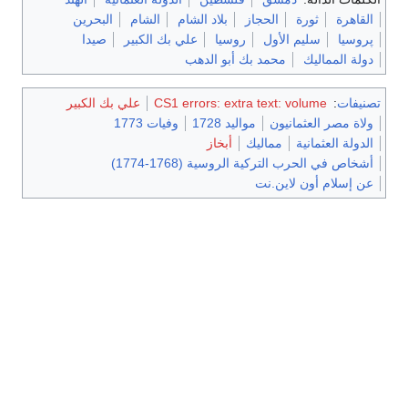
القاهرة
ثورة
الحجاز
بلاد الشام
الشام
البحرين
پروسيا
سليم الأول
روسيا
علي بك الكبير
صيدا
دولة المماليك
محمد بك أبو الدهب
تصنيفات
:
CS1 errors: extra text: volume
علي بك الكبير
ولاة مصر العثمانيون
مواليد 1728
وفيات 1773
الدولة العثمانية
مماليك
أبخاز
أشخاص في الحرب التركية الروسية (1768-1774)
عن إسلام أون لاين.نت