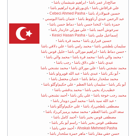
صالح‌دار عمر باشا
ابراهيم شيشمان باشا
علي قراقاش باشا
باي‌بورتلو قرة ابراهيم باشا
حسين قنپولادزاد باشا
Cebeci Ahmed Pasha
عبد الرحمن عبدي أرناؤوط باشا
عثمان باشا البوسني
حمزة باشا
كتخدا حسن باشا
دماط حسن باشا
سرخوش أحمد باشا
علي مورلي خازندار باشا
إسماعيل چلبي باشا
Kesici Hasan Pasha
حسين فيراري باشا
محمد قرة باشا
سليمان بلطشي باشا
محمد رامي باشا
علي دلاقي باشا
حسن دماط باشا
ابراهيم مورالي باشا
خليل قوس باشا
محمد والي باشا
محمد قرة باشا
محمد والي باشا
عبدي باشا
علي دلاق باشا
رجب باشا
محمد نشجني باشا
علي مورلاي باشا
محمد نشنجي باشا
أبو بكر باشا
عبدي باشا
عبد الله قوپرولو باشا
محمد سلحدار دماط باشا
عثمان محصل باشا
أبو بكر باشا
سليمان باشا العظم
علي حكيم‌اوگلو باشا
خطيب‌زاد يحيى باشا
محمد يدقشي باشا
محمد رجب خوجة باشا
علي يكن باشا
أحمد نشنجي باشا
عبد الله سيد باشا
محمد أمين دويدار باشا
مصطفى بلطجي‌زاد باشا
علي حكيم‌اوگلو باشا
سعد الدين باشا العظم
محمد سعيد يرميزكي‌زاد باشا
مصطفى قوس بحير باشا
أحمد كامل باشا
مصطفى قوس بحير باشا
راسم أبو بكر باشا
Ahıskalı Mehmed Pasha
أحمد حقي باشا
حسن حقي مقار باشا
ماهر حمزة سلحدار باشا