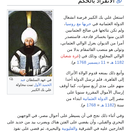
الانفراد بالحكم
استغل علي بك الكبير فرصة انشغال
الدولة العثمانية في
حربها مع روسيا
،
ولم تكن نتائجها في صالح العثمانيين
الذين منوا بخسائر فادحة، فاستصدر
أمرا من الديوان بعزل الوالي العثماني،
وتولى هو منصب القائمقام بدلا من
الوالي المخلوع، وذلك في (
غرة شعبان
1182 هـ
=
11 ديسمبر
1768
م).
وأتبع ذلك بمنعه قدوم الولاة الأتراك
إلى القاهرة، فلم ترسل الدولة أحدا
في عهد السلطان
عبد
الحميد الأول
تمت محاولة
منهم على مدى أربع سنوات، كما أوقف
علي بك الكبير
إرسال الأموال المقررة سنويا على
مصر إلى
الدولة العثمانية
ابتداء من
سنة (
1182 هـ
=
1768
م).
وفي أثناء ذلك نجح في أن يسيطر على أحوال مصر، في الوجهين
البحري والقبلي، وأن يقضي على الفتن هناك ويضرب بيد من حديد على
الخارجين عليه في الشرقية
والقليوبية
والبحيرة، ثم قضى على نفوذ