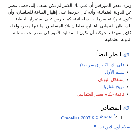
ويرى بعض المؤرخين أن علي بك الكبير لم يكن يسعى إلى فصل مصر
عن الدولة العثمانية، وأنه كان حريصا على إظهار الطاعة للسلطان، وأن
تكون تحركاته بفرمانات سلطانية، كما حرص على استمرار الخطبة
للسلطان العثماني باعتباره سلطان بلاد المسلمين بما فيها مصر، ولعله
كان يستهدف بحركته أن تكون له مقاليد الأمور في مصر تحت مظلة
الدولة العثمانية.
انظر أيضاً
علي بك الكبير (مسرحية)
سليم الأول
إستقلال اليونان
تاريخ بلغاريا
قائمة حكام مصر العثمانيين
المصادر
أ
ب
ت
ث
ج
ح
.
Crecelius 2007
^
اسلام أون لاين.نت