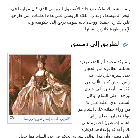
وتمت هذه الاتصالات مع قائد الأسطول الروسي الذي كان مرابطا في
البحر المتوسط، وقد رد القائد الروسي على هذه الطلبات التي طرحها
علي بك ردا جميلا، ووعده بأنه سوف يرجع إلى حكومته وإلى
الإمبراطورة كاترين بشأنها.
الطريق إلى دمشق
ولم يكد محمد أبو الدهب يعود
بحملته الظافرة من الحجاز
حتى سيره علي بك، على
رأس جيش كبير يتألف من
أكثر من أربعين ألف جندي
ليزحف على الشام، وكان
السبب الذي أعلنه علي بك
من وراء حملته على الشام هو
إيواء عثمان العظم والي
كاترين الثانية
إمبراطورة
روسيا
الشام (دمشق) لخصوم علي
بك وأعدائه وإعدادهم للإغارة
على مصر، وأن هذا الوالي يسيء الحكم في بلاد الشام مما جعل