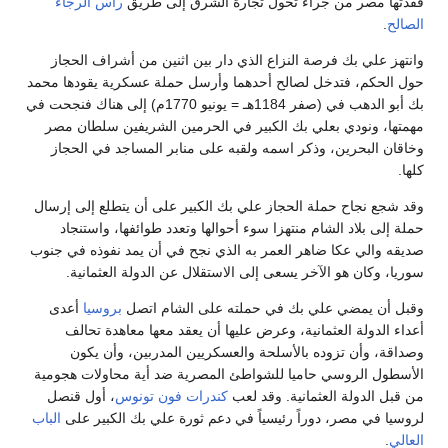
فقدتها مصر من جراء تحول تجارة الشرق إلى طريق
رأس الرجاء
الصالح
.
وانتهز علي بك فرصة النزاع الذي دار بين اثنين من أشراف الحجاز
حول الحكم، فتدخل لصالح أحدهما وأرسل حملة عسكرية يقودها محمد
بك أبو الدهب في (صفر 1184هـ = يونيو 1770م) إلى هناك فنجحت في
مهمتها، ونودي بعلي بك الكبير في الحرمين الشريفين سلطان مصر
وخاقان البحرين، وذكر اسمه ولقبه على منابر المساجد في الحجاز
كلها.
وقد شجع نجاح حملة الحجاز علي بك الكبير على أن يتطلع إلى إرسال
حملة إلى بلاد الشام منتهزا سوء أحوالها وتعدد طوائفها، واستنجاد
صديقه والي عكا ضاهر العمر به الذي نجح في أن يمد نفوذه في جنوب
سوريا، وكان هو الآخر يسعى إلى الاستقلال عن الدولة العثمانية.
وقبل أن يمضي علي بك في حملته على الشام اتصل
بروسيا
أعدى
أعداء الدولة العثمانية، وعرض عليها أن يعقد معها معاهدة تحالف
وصداقة، وأن تزوده بالأسلحة والعسكريين المدربين، وأن يكون
الأسطول الروسي حاميا للشواطئ المصرية ضد أية محاولات هجومية
من قبل الدولة العثمانية. وقد لعب
كندرات فون تونوس
، أول قنصل
لروسيا في مصر، دوراً رئيسياً في دعم ثورة علي بك الكبير على
الباب
العالي
.