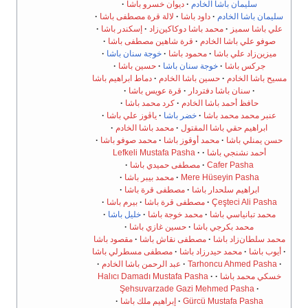
سليمان باشا الخادم
ديوان خسرو باشا
سليمان باشا الخادم
داود باشا
لالة قرة مصطفى باشا
علي باشا سميز
محمد باشا دوكاكين‌زاد
إسكندر باشا
صوفو علي باشا الخادم
قرة شاهين مصطفى باشا
ميزين‌زاد علي باشا
محمود باشا
خوجة سنان باشا
جركس باشا
خوجة سنان باشا
حسين باشا
مسيح باشا الخادم
حسين باشا الخادم
دماط ابراهيم باشا
سنان باشا دفتردار
قرة عويس باشا
حافظ أحمد باشا الخادم
كرد محمد باشا
عنبر محمد محمد باشا
خضر باشا
ياڤوز علي باشا
ابراهيم حقي باشا المقتول
محمد باشا الخادم
حسن يمنلي باشا
محمد أوقوز باشا
محمد صوفو باشا
أحمد نشنجي باشا
Lefkeli Mustafa Pasha
Cafer Pasha
مصطفى حميدي باشا
Mere Hüseyin Pasha
محمد بيبر باشا
ابراهيم سلحدار باشا
مصطفى قرة باشا
Çeşteci Ali Pasha
مصطفى قرة باشا
بيرم باشا
محمد تبانياسي باشا
محمد خوجة باشا
خليل باشا
محمد بكرجي باشا
حسين غازي باشا
محمد سلطان‌زاد باشا
مصطفى نقاش باشا
مقصود باشا
أيوب باشا
محمد حيدرزاد باشا
مصطفى مسطرلي باشا
Tarhoncu Ahmed Pasha
عبد الرحمن باشا الخادم
خسكي محمد باشا
Halıcı Damadı Mustafa Pasha
Şehsuvarzade Gazi Mehmed Pasha
Gürcü Mustafa Pasha
إبراهيم ملك باشا