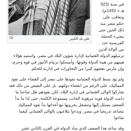
في سنة (923
هـ = 1492م)،
وتعاقب على
حكم مصر منذ
ذلك الحين حتى
مجيء الحملة
علي بك الكبير
الفرنسية عدد
من الولاة الذين
ترسلهم الدولة العثمانية لإدارة شؤون البلاد في مصر، واستمد هؤلاء
هيبتهم من هيبة الدولة وقوتها، وأمسكوا بزمام الأمور في قوة وحزم،
وإن مارس بعضهم كثيرا من التجاوزات في إدارته للحكم.
ولم يؤد بسط الدولة العثمانية نفوذها على مصر إلى القضاء على نفوذ
المماليك، على الرغم من انقضاء دولتهم، بل على النقيض من ذلك فقد
شاركوا الوالي العثماني في إدارة البلاد، لكن نفوذهم ظل شاحبا ما
دامت الدولة قوية مرهوبة الجانب مسموعة الكلمة، حتى إذا ما بدأ
الضعف يتسلل إليها وتنشغل بحروبها مع أعدائها بدأ نفوذ المماليك
يتصاعد تدريجيا في مصر، وبدءوا يتلاعبون بالوالي العثماني كيفما
شاءوا.
وقد ساعد هذا الضعف الذي ساد الدولة في القرن (الثاني عشر