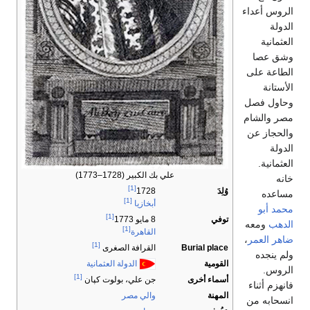
الروس أعداء
الدولة
العثمانية
وشق عصا
الطاعة على
الأستانة
وحاول فصل
مصر والشام
والحجاز عن
الدولة
العثمانية.
علي بك الكبير (1728–1773)
خانه
[1]
وُلِدَ
1728
مساعده
[1]
أبخازيا
محمد أبو
[1]
توفي
8 مايو 1773
الدهب
ومعه
[1]
القاهرة
ضاهر العمر
،
[1]
Burial place
القرافة الصغرى
ولم ينجده
القومية
الدولة العثمانية
الروس.
[1]
أسماء أخرى
جن علي، بولوت كپان
فانهزم أثناء
المهنة
والي مصر
انسحابه من