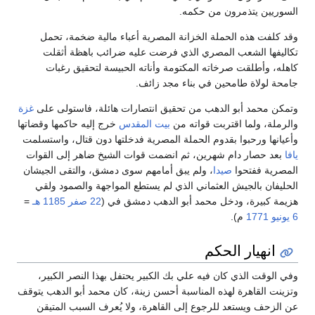
السوريين يتذمرون من حكمه.
وقد كلفت هذه الحملة الخزانة المصرية أعباء مالية ضخمة، تحمل
تكاليفها الشعب المصري الذي فرضت عليه ضرائب باهظة أثقلت
كاهله، وأطلقت صرخاته المكتومة وأناته الحبيسة لتحقيق رغبات
جامحة لولاة طامحين في بناء مجد زائف.
وتمكن محمد أبو الدهب من تحقيق انتصارات هائلة، فاستولى على
غزة
والرملة، ولما اقتربت قواته من
بيت المقدس
خرج إليه حاكمها وقضاتها
وأعيانها ورحبوا بقدوم الحملة المصرية فدخلتها دون قتال، واستسلمت
يافا
بعد حصار دام شهرين، ثم انضمت قوات الشيخ ضاهر إلى القوات
المصرية ففتحوا
صيدا
، ولم يبق أمامهم سوى دمشق، والتقى الجيشان
الحليفان بالجيش العثماني الذي لم يستطع المواجهة والصمود ولقي
هزيمة كبيرة، ودخل محمد أبو الدهب دمشق في (
22 صفر
1185 هـ
=
6 يونيو
1771
م).
انهيار الحكم
وفي الوقت الذي كان فيه علي بك الكبير يحتفل بهذا النصر الكبير،
وتزينت القاهرة لهذه المناسبة أحسن زينة، كان محمد أبو الدهب يتوقف
عن الزحف ويستعد للرجوع إلى القاهرة، ولا يُعرف السبب المتيقن