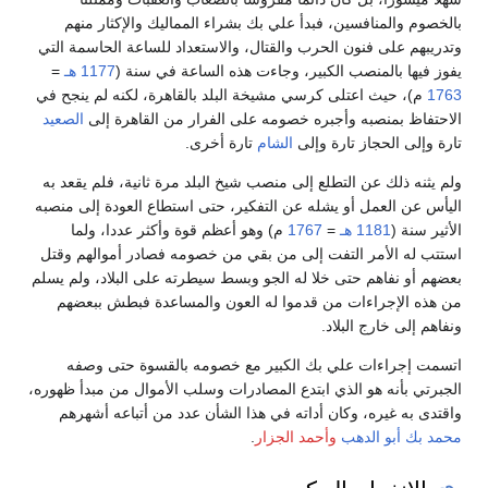
بالخصوم والمنافسين، فبدأ علي بك بشراء المماليك والإكثار منهم
وتدريبهم على فنون الحرب والقتال، والاستعداد للساعة الحاسمة التي
يفوز فيها بالمنصب الكبير، وجاءت هذه الساعة في سنة (
1177 هـ
=
1763
م)، حيث اعتلى كرسي مشيخة البلد بالقاهرة، لكنه لم ينجح في
الاحتفاظ بمنصبه وأجبره خصومه على الفرار من القاهرة إلى
الصعيد
تارة وإلى الحجاز تارة وإلى
الشام
تارة أخرى.
ولم يثنه ذلك عن التطلع إلى منصب شيخ البلد مرة ثانية، فلم يقعد به
اليأس عن العمل أو يشله عن التفكير، حتى استطاع العودة إلى منصبه
الأثير سنة (
1181 هـ
=
1767
م) وهو أعظم قوة وأكثر عددا، ولما
استتب له الأمر التفت إلى من بقي من خصومه فصادر أموالهم وقتل
بعضهم أو نفاهم حتى خلا له الجو وبسط سيطرته على البلاد، ولم يسلم
من هذه الإجراءات من قدموا له العون والمساعدة فبطش ببعضهم
ونفاهم إلى خارج البلاد.
اتسمت إجراءات علي بك الكبير مع خصومه بالقسوة حتى وصفه
الجبرتي بأنه هو الذي ابتدع المصادرات وسلب الأموال من مبدأ ظهوره،
واقتدى به غيره، وكان أداته في هذا الشأن عدد من أتباعه أشهرهم
محمد بك أبو الدهب
وأحمد الجزار
.