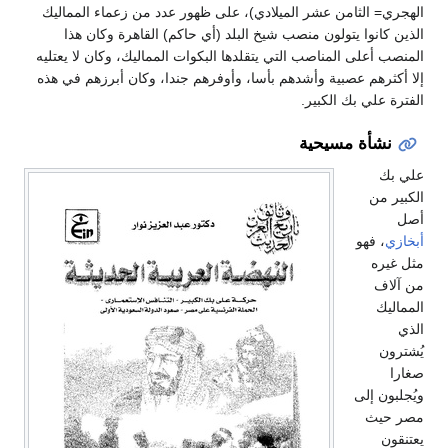
الهجري= الثامن عشر الميلادي)، على ظهور عدد من زعماء المماليك
الذين كانوا يتولون منصب شيخ البلد (أي حاكم) القاهرة وكان هذا
المنصب أعلى المناصب التي يتقلدها البكوات المماليك، وكان لا يعتليه
إلا أكثرهم عصبية وأشدهم بأسا، وأوفرهم جندا، وكان أبرزهم في هذه
الفترة علي بك الكبير.
نشأة مسيحية
علي بك
الكبير من
أصل
أبخازي
، فهو
مثل غيره
من آلاف
المماليك
الذي
يُشترون
صغارا
ويُجلبون إلى
مصر حيث
يعتنقون