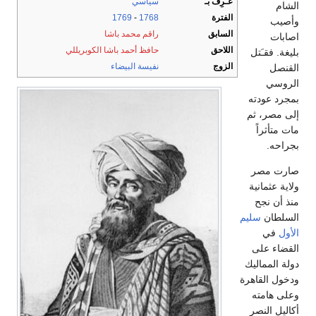
عـُرِف بـ
سياسي
الشام
الفترة
1768
-
1769
وأصيب
السابق
راقم محمد باشا
اصابات
اللاحق
حافظ أحمد باشا الكوبريللي
بليغة. فقـَتل
الزوج
نفيسة البيضاء
القنصل
الروسي
بمجرد عودته
إلى مصر، ثم
مات متأثراً
بجراحه.
صارت مصر
ولاية عثمانية
منذ أن نجح
السلطان
سليم
الأول
في
القضاء على
دولة المماليك
ودخول القاهرة
وعلى هامته
أكاليل النصر