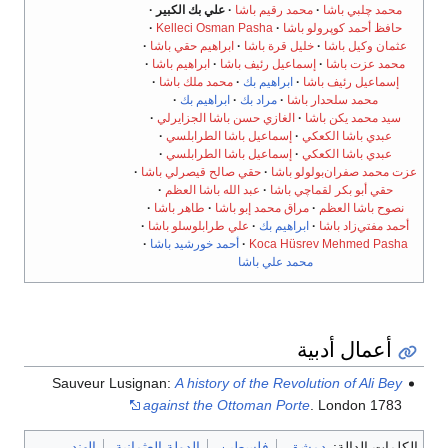
محمد چلبي باشا
محمد رقيم باشا
علي بك الكبير
حافظ أحمد كوپرولو باشا
Kelleci Osman Pasha
عثمان وكيل باشا
خليل قرة باشا
ابراهيم حقي باشا
محمد عزت باشا
إسماعيل رئيف باشا
ابراهيم باشا
إسماعيل رئيف باشا
ابراهيم بك
محمد ملك باشا
محمد سلحدار باشا
مراد بك
ابراهيم بك
سيد محمد يكن باشا
الغازي حسن باشا الجزايرلي
عبدي باشا الكعكي
إسماعيل باشا الطرابلسي
عبدي باشا الكعكي
إسماعيل باشا الطرابلسي
عزت محمد صفران‌بولولو باشا
حقي صالح قيصرلي باشا
حقي أبو بكر لقماچي باشا
عبد الله باشا العظم
نصوح باشا العظم
مراق محمد إبو باشا
طاهر باشا
أحمد مفتي‌زاد باشا
ابراهيم بك
علي طرابلوسلو باشا
Koca Hüsrev Mehmed Pasha
أحمد خورشيد باشا
محمد علي باشا
أعمال أدبية
Sauveur Lusignan:
A history of the Revolution of Ali Bey
against the Ottoman Porte
. London 1783
الكلمات الدالة:
دمشق
فلسطين
الدولة العثمانية
الهند