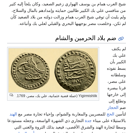
شيخ العرب همام بن يوسف الهواري زعيم الصعيد، وكان يلجأ إليه كثير
من منافسي علي بك الكبير طالبين حمايته وإمدادهم بالمال والسلاح،
ولم يلبث أن توفي شيخ العرب همام وزالت دولته من بلاد الصعيد كأن
لم تكن، وخلصت مصر بوجهيها البحري والقبلي لعلي بك وأتباعه.
ضم بلاد الحرمين والشام
لم يكتف
علي بك
الكبير بأن
بسط نفوذه
وسلطانه
على مصر،
فرنا ببصره
إلى خارجها
Yigirmishlik (عملة فضية عثمانية، علي بك، مصر، 1769.
وتطلع إلى
ضم
الحجاز
لتأمين
الحج
للمصريين والمغاربة والشوام، وإحياء تجارة مصر مع
الهند
بالاستيلاء على ميناء
جدة
التجاري ذي الشهرة الواسعة، وجعله مستودعا
وسطا لتجارة الهند والشرق الأقصى، فيعيد بذلك الثروة والغنى التي