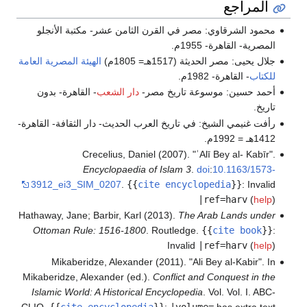
المراجع
محمود الشرقاوي: مصر في القرن الثامن عشر- مكتبة الأنجلو
المصرية- القاهرة- 1955م.
جلال يحيى: مصر الحديثة (1517هـ= 1805م)
الهيئة المصرية العامة
للكتاب
- القاهرة- 1982م.
أحمد حسين: موسوعة تاريخ مصر-
دار الشعب
- القاهرة- بدون
تاريخ.
رأفت غنيمي الشيخ: في تاريخ العرب الحديث- دار الثقافة- القاهرة-
1412هـ = 1992م.
Crecelius, Daniel (2007). "ʿAlī Bey al- Kabīr".
Encyclopaedia of Islam 3
.
doi
:
10.1163/1573-
3912_ei3_SIM_0207
.
{{
cite encyclopedia
}}
:
Invalid
|ref=harv
(
help
)
Hathaway, Jane; Barbir, Karl (2013).
The Arab Lands under
Ottoman Rule: 1516-1800
. Routledge.
{{
cite book
}}
:
Invalid
|ref=harv
(
help
)
Mikaberidze, Alexander (2011). "Ali Bey al-Kabir". In
Mikaberidze, Alexander (ed.).
Conflict and Conquest in the
Islamic World: A Historical Encyclopedia
. Vol. Vol. I. ABC-
CLIO.
{{
cite encyclopedia
}}
:
|volume=
has extra text