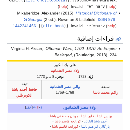
(
help
)
;
Invalid
|ref=harv
(
help
)
Mikaberidze, Alexander (2015).
Historical Dictionary of
Georgia
(2 ed.). Rowman & Littlefield.
ISBN
978-
1442241466
.
{{
cite book
}}
:
Invalid
|ref=harv
(
help
)
قراءات إضافية
Virginia H. Aksan,.
Ottoman Wars, 1700–1870: An Empire
Besieged
, (Routledge, 2013), 234.
علي بك الكبير
ولاة مصر العثمانية
وُلِد:
1728
توفي:
8 مايو 1773
تبعه
سبقه
والي
مصر العثمانية
حافظ أحمد باشا
راقم محمد باشا
1768–1769
الكوبريللي
ولاة مصر العثمانيون
e
t
v
أخف
يونس باشا
خاير باشا
جوبان مصطفى باشا
أحمد باشا الخائن
كوزلجه قاسم باشا
پارگالي ابراهيم باشا
كوزلجه قاسم باشا