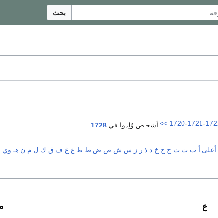
بحث
>>
1720
-
1721
-
172
أشخاص وُلِدوا في
1728
.
أعلى
أ
ب
ت
ث
ج
ح
خ
د
ذ
ر
ز
س
ش
ص
ض
ط
ظ
ع
غ
ف
ق
ك
ل
م
ن
هـ
و
ي
ع
م