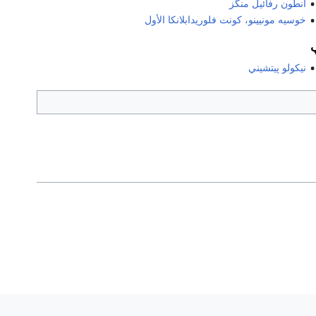
أنطون رفائيل منگز
خوسيه مونيينو، كونت فلوريدابلانكا الأول
نيكولو پيتشيني