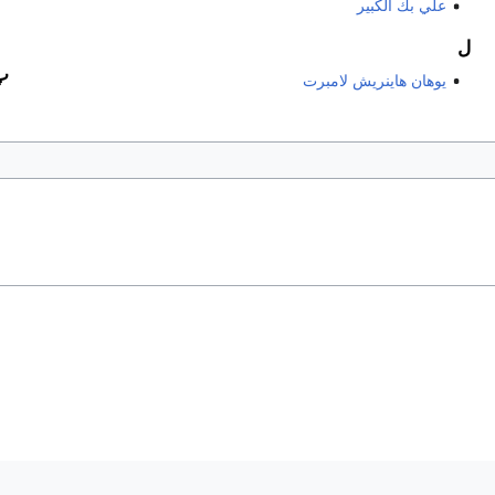
علي بك الكبير
ل
پ
يوهان هاينريش لامبرت