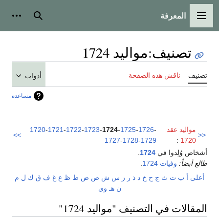
المعرفة
القائمة الرئيسية
بحث
أدوات
تصنيف
:
مواليد 1724
تصنيف
ناقش هذه الصفحة
أدوات
مساعدة
مواليد عقد
-
1726
-
1725
-
1724
-
1723
-
1722
-
1721
-
1720
>>
<<
1727
-
1728
-
1729
:
1720
أشخاص وُلِدوا في
1724
.
طالع أيضاً:
وفيات 1724
.
أعلى
أ
ب
ت
ث
ج
ح
خ
د
ذ
ر
ز
س
ش
ص
ض
ط
ظ
ع
غ
ف
ق
ك
ل
م
ن
هـ
و
ي
المقالات في التصنيف "مواليد 1724"