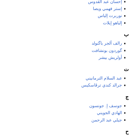
إحسان عبد القدوس
إستر فهمي ويصا
نوربرت إلياس
إلياهو إيلات
ب
رالف ألجر باگنولد
گوردون بونشافت
أولريش بيشر
ت
عبد السلام الترمانيني
جرالد كندي ترڤاسكيس
ج
جوسف إ. جونسون
الهادي الجويني
جيلي عبد الرحمن
ح