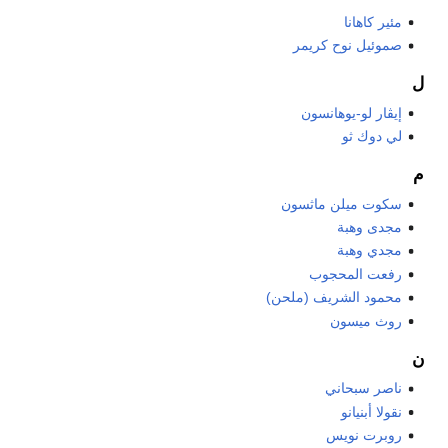
مئير كاهانا
صموئيل نوح كريمر
ل
إيڤار لو-يوهانسون
لي دوك ثو
م
سكوت ميلن ماثسون
مجدى وهبة
مجدي وهبة
رفعت المحجوب
محمود الشريف (ملحن)
روث ميسون
ن
ناصر سبحاني
نقولا أبنيانو
روبرت نويس