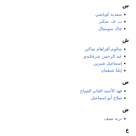
س
سعدية كوباشي
ب. ف. سكنر
جاك سوستال
ش
شالوم-أفراهام شاكي
عبد الرحمن شرفكندي
إسماعيل شيرين
إيليا شيفمان
ص
فهد الأحمد الجابر الصباح
صلاح أبو إسماعيل
ض
نزيه ضيف
ع