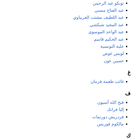
تونكو عبد الرحمن
عبد الفتاح منسي
عبد اللطيف مشتت الغريباوي
عبد المجيد شبكشي
عبد الواحد الموسوي
عبد الحكيم قاسم
علية التونسية
لويس عوض
حسين عون
غ
غائب طعمة فرمان
ف
فتح الله آسيون
إليا فرانك
فردريش دورنمات
مالكوم فوربس
ك