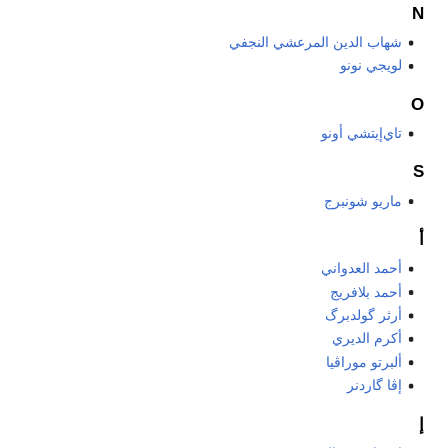
N
شهاب الدين المرعشي النجفي
لويجي نونو
O
تاي‌إيتشي أونو
S
ماريو شونبرج
أ
أحمد العدواني
أحمد بلافريج
أرثر گولدبرگ
أكرم الديري
ألبرتو موراڤيا
إڤا گاردنر
إ