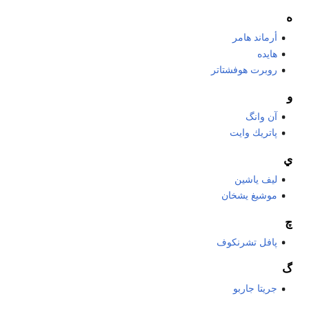
ه
أرماند هامر
هايده
روبرت هوفشتاتر
و
آن وانگ
پاتريك وايت
ي
ليف ياشين
موشيغ يشخان
چ
پافل تشرنكوف
گ
جريتا جاربو