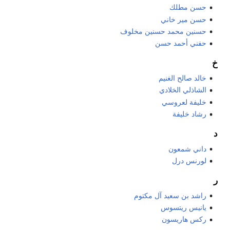
حسن مطلك
حسن مير خاني
حسنين محمد حسنين مخلوف
حفني أحمد حسن
خ
خالد صالح الغنيم
الشاذلي الخلادي
خليفة لعروسي
رشاد خليفة
د
داني شمعون
لورنس درل
ر
راشد بن سعيد آل مكتوم
يانيس ريتسوس
ركس هاريسون