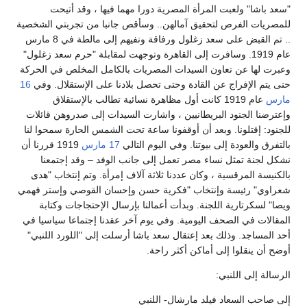
"سعد باشا" ولعبت المرأة المصرية دورا مهما فيها ، وقد أتيحت
للمصريات الفرص لتحقيق آمالهن.. وسأقص جانبا من تجربتي الشخصية
.. تم القبض على سعد زغلول ورفاقة ونفيهم إلى مالطة في 8 مارس
عام 1919. وسافرت إلى القاهرة وتوجهت لمقابلة "حرم سعد زغلول"
وعبرت لها عن تعاون السيدات المصريات بالكامل المخلص في الحركة
حتى يتم الإفراج عن القادة وحتى تحصل بلادنا على الإستقلال. وفي
16
مارس
عام 1919 كانت أول مظاهرة نسائية تطالب بالإستقلاق
وإعترضنا الجنود البريطانيين ، واشارت السيدات إلى صدروهن قائلات
للجنود: إقتلونا. وبعد أن أوقفونا ساعة تحت الشمس الحارة سمحوا لنا
بالتفرق والعودة إلى بيوتنا. وفي اليوم التالي
17 مارس
1919 قررنا أن
نشكل لجنة تمثل نساء مصر تعمل إلى جانب الوفد – وقد إجتمعنا
بالكنيسة المرقسية ، وكان عددنا ثلاثة آلاف إمرأة. وتم إنتخاب "هدى
شعراوي" رئيسة وإنتخاب "فكرية حسن وإحسان القوصي وإستر فهمي
ويصا" لسكرتارية اللجنة. وبدأت أعمالنا بإرسال الإحتجاجات وكتابة
المقالات في الصحف اليومية. وفي يوم آخر عقدنا إجتماعا سياسيا في
أحد المساجد. وذلك بعد إعتقال سعد باشا أرسلت إلى "اللورد اللنبي"
أوضح أن ينقلوا إلى أماكن أكثر راحة.
الرسالة إلى اللنبي:
إلى صاحب السعاد فيلد مارشال- اللنبي