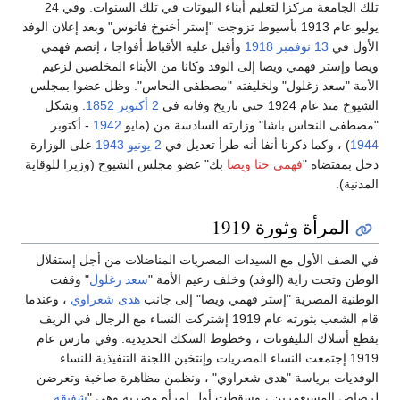
تلك الجامعة مركزا لتعليم أبناء البيوتات في تلك السنوات. وفي 24
يوليو عام 1913 بأسيوط تزوجت "إستر أخنوخ فانوس" وبعد إعلان الوفد
الأول في
13 نوفمبر
1918
وأقبل عليه الأقباط أفواجا ، إنضم فهمي
ويصا وإستر فهمي ويصا إلى الوفد وكانا من الأبناء المخلصين لزعيم
الأمة "سعد زغلول" ولخليفته "مصطفى النحاس". وظل عضوا بمجلس
الشيوخ منذ عام 1924 حتى تاريخ وفاته في
2 أكتوبر
1852
. وشكل
"مصطفى النحاس باشا" وزارته السادسة من (مايو
1942
- أكتوبر
1944
) ، وكما ذكرنا أنفا أنه طرأ تعديل في
2 يونيو
1943
على الوزارة
دخل بمقتضاه "
فهمي حنا ويصا
بك" عضو مجلس الشيوخ (وزيرا للوقاية
المدنية).
المرأة وثورة 1919
في الصف الأول مع السيدات المصريات المناضلات من أجل إستقلال
الوطن وتحت راية (الوفد) وخلف زعيم الأمة "
سعد زغلول
" وقفت
الوطنية المصرية "إستر فهمي ويصا" إلى جانب
هدى شعراوي
، وعندما
قام الشعب بثورته عام 1919 إشتركت النساء مع الرجال في الريف
بقطع أسلاك التليفونات ، وخطوط السكك الحديدية. وفي مارس عام
1919 إجتمعت النساء المصريات وإنتخبن اللجنة التنفيذية للنساء
الوفديات برياسة "هدى شعراوي" ، ونظمن مظاهرة صاخبة وتعرضن
لرصاص المستعمرين ، وسقطت أول إمرأة مصرية وهي "
شفيقة