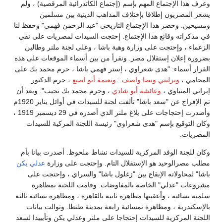
وعرف هذا الإجتماع المهم بإسم (إجتماع الكاتدرائية المرقصية) ، ولم
يشعر المصريون إطلاقا بإختلاف المذاهب الدينية بين مسلمين
ومسيحين. وحضر هذا الإجتماع التاريخي "عبد الرحمن فهمي" وحفظ لنا
في مذكراته وقائع هذا الإجتماع. إحتجت السيدات لمصريات على نفي
الزعماء ، وإحتجت على وزارة وهبة باشا ، وعلى لجنة ملنر وطالبن
بضرورة إعلان إستقلال مصر. ونقرأ من بين أسماء الموقعات على هذه
القرار أسماء: "هدى شعراوي ، إستر فهمي باشا ، حرم محمد بك على
المحامي ،
وبرلنتي ويصا واصف
:
ونعيمة أبو اصبع
، حرم الدكتور
إبراني المنياوي ،
وعائشة أبو شادي
، وحرم محمد بك نجيب". وبعد أن
تم الإفراج عن "سعد باشا" تألفت لجنة للسيدات في أوائل يناير 1920م
وأصدرت إحتجاجات على بلاغ ملنر الذي أصدره في 29 ديسمبر 1919 ،
وكان التوقيع بإسم "هدى شعراوي" رئيسة اللجنة المركية للسيدات
المصريات.
وكان للجنة الوفد المركزية للسيدات نشاط ملحوظ. أصدرت بيانا بأم
مطلب مصرالوحيد هو الإستقلال التام. وإحتجت على وزارة
عدلي يكن
باشا" لمحاولاته الإيقاع بين "زغلول باشا" والسراي ، وإحتجت على
مشروعات "عدلي" الخاصة بالمفاوضات. وقامت اللجنة بمظاهرة
سلمية نسائية ، وأعقبتها مظاهرة ثانية بالقاهرة ، ومظاهرة نسائية ثالثة
بالإسكندرية ، ومظاهرة نمسائية رابعة بمدينة طنطا. وتوالت بيانات
اللجنة المركزية للسيدات إحتجاجا على ملنر وعدلي يكن وتأيييدا لسعد