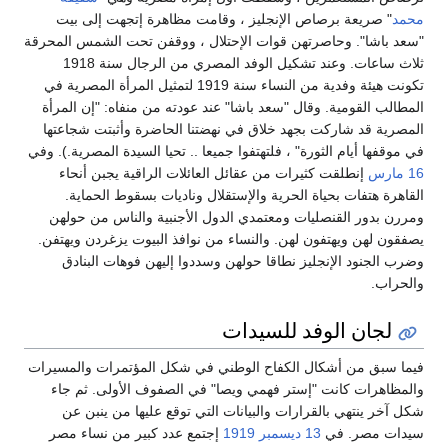
محمد
" صريعة برصاص الإنجليز ، وقامت مظاهرة إتجهت إلى بيت
"سعد باشا". وحاصرتهن قوات الإحتلال ، ووقفن تحت الشمس المحرقة
ثلاث ساعات. وعند تشكيل الوفد المصري من الرجال سنة 1918
تكونت هيئة وفدية من النساء سنة 1919 لتمثيل المرأة المصرية في
المطالب القومية. وقال "سعد باشا" عند عودته من منفاه: "إن المرأة
المصرية قد شاركت بجهد خلاق في نهضتنا الحاضرة وأثبتت شجاعتها
في موقفها أيام الثورة" ، فلتهتفوا جميعا .. تحيا السيدة المصرية.). وفي
16 مارس
إنطلقت كثيرات من عقائل العائلات الراقية يجبن أنحاء
القاهرة هتفات بحياة الحرية والإستقلال وناديات بسقوط الحماية.
ومررن بدور القنصليات ومعتمدي الدول الأجنبية والناس من حولهن
يصفقون لهن ويهتفون لهن. والنساء من نوافذ البيوت يزغردن ويهتفن.
وضرب الجنود الإنجليز نطاقا حولهن وسددوا إليهن فوهات البنادق
والحراب.
لجان الوفد للسيدات
فيما سبق من أشكال الكفاح الوطني في شكل المؤتمرات والمسيرات
والمظاهرات كانت "إستر فهمي ويصا" في الصفوف الأولى. ثم جاء
شكل آخر ينتهي بالقرارات والبيانات التي توقع عليها من ينبن عن
سيدات مصر. في
13 ديسمبر
1919
إجتمع عدد كبير من نساء مصر