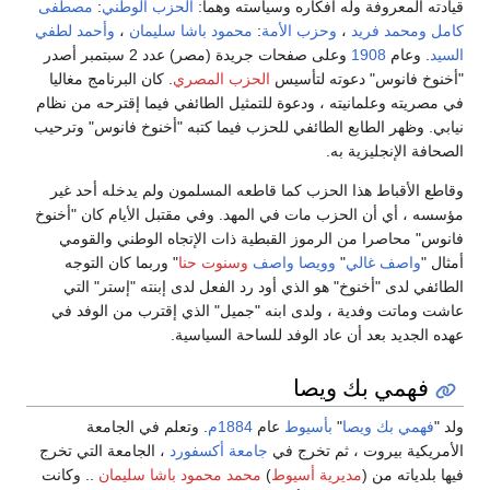
قيادته المعروفة وله أفكاره وسياسته وهما:
الحزب الوطني
:
مصطفى
كامل
ومحمد فريد
،
وحزب الأمة
:
محمود باشا سليمان
،
وأحمد لطفي
السيد
. وعام
1908
وعلى صفحات جريدة (مصر) عدد 2 سبتمبر أصدر
"أخنوخ فانوس" دعوته لتأسيس
الحزب المصري
. كان البرنامج مغاليا
في مصريته وعلمانيته ، ودعوة للتمثيل الطائفي فيما إقترحه من نظام
نيابي. وظهر الطابع الطائفي للحزب فيما كتبه "أخنوخ فانوس" وترحيب
الصحافة الإنجليزية به.
وقاطع الأقباط هذا الحزب كما قاطعه المسلمون ولم يدخله أحد غير
مؤسسه ، أي أن الحزب مات في المهد. وفي مقتبل الأيام كان "أخنوخ
فانوس" محاصرا من الرموز القبطية ذات الإتجاه الوطني والقومي
أمثال "
واصف غالي
"
وويصا واصف
وسنوت حنا
" وربما كان التوجه
الطائفي لدى "أخنوخ" هو الذي أود رد الفعل لدى إبنته "إستر" التي
عاشت وماتت وفدية ، ولدى ابنه "جميل" الذي إقترب من الوفد في
عهده الجديد بعد أن عاد الوفد للساحة السياسية.
فهمي بك ويصا
ولد "
فهمي بك ويصا
"
بأسيوط
عام
1884م
. وتعلم في الجامعة
الأمريكية بيروت ، ثم تخرج في
جامعة أكسفورد
، الجامعة التي تخرج
فيها بلدياته من (
مديرية أسيوط
)
محمد محمود باشا سليمان
.. وكانت