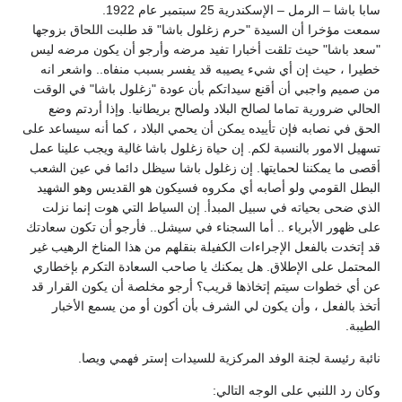
سابا باشا – الرمل – الإسكندرية 25 سبتمبر عام 1922.
سمعت مؤخرا أن السيدة "حرم زغلول باشا" قد طلبت اللحاق بزوجها
"سعد باشا" حيث تلقت أخبارا تفيد مرضه وأرجو أن يكون مرضه ليس
خطيرا ، حيث إن أي شيء يصيبه قد يفسر بسبب منفاه.. واشعر انه
من صميم واجبي أن أقنع سيداتكم بأن عودة "زغلول باشا" في الوقت
الحالي ضرورية تماما لصالح البلاد ولصالح بريطانيا. وإذا أردتم وضع
الحق في نصابه فإن تأييده يمكن أن يحمي البلاد ، كما أنه سيساعد على
تسهيل الامور بالنسبة لكم. إن حياة زغلول باشا غالية ويجب علينا عمل
أقصى ما يمكننا لحمايتها. إن زغلول باشا سيظل دائما في عين الشعب
البطل القومي ولو أصابه أي مكروه فسيكون هو القديس وهو الشهيد
الذي ضحى بحياته في سبيل المبدأ. إن السياط التي هوت إنما نزلت
على ظهور الأبرياء .. أما السجناء في سيشل.. فأرجو أن تكون سعادتك
قد إتخدت بالفعل الإجراءات الكفيلة بنقلهم من هذا المناخ الرهيب غير
المحتمل على الإطلاق. هل يمكنك يا صاحب السعادة التكرم بإخطاري
عن أي خطوات سيتم إتخاذها قريب؟ أرجو مخلصة أن يكون القرار قد
أتخذ بالفعل ، وأن يكون لي الشرف بأن أكون أو من يسمع الأخبار
الطيبة.
نائبة رئيسة لجنة الوفد المركزية للسيدات إستر فهمي ويصا.
وكان رد اللنبي على الوجه التالي: