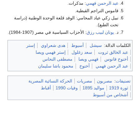
عبد الرحمن فهمي
: مذكرات.
قاموس التراجم القبطية.
نبيل زكي عياد المحامي: الوفد قلعة الوحدة الوطنية (دراسة
تحت الطبع).
د.
يونان لبيب رزق
: الأحزاب السياسية في مصر (1907-1984).
الكلمات الدالة:
سيشل
أسيوط
هدى شعراوي
إستر
عبد الخالق ثروت
سعد زغلول
إستر فهمي ويصا
أخنوخ فانوس
فهمي ويصا
مصطفى النحاس
عبد الرحمن فهمي
أخنوخ
محمود باشا سليمان
تصنيفات
:
مصريون
مصريات
الحركة النسائية المصرية
ثورة 1919
مواليد 1895
وفيات 1990
أقباط
أشخاص من أسيوط