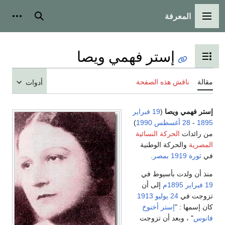
المعرفة
القائمة الرئيسية
بحث
أدوات
إستر فهمي ويصا
تبديل عرض جدول المحتويات
مقالة
ناقش هذه الصفحة
أدوات
إستر فهمي ويصا
(
19 فبراير
1895
-
28 أغسطس
1990
)
من رائدات
الحركة النسائية
المصرية
والحركة الوطنية
في
ثورة 1919
بمصر
.
منذ أن ولدت بأسيوط في
19 فبراير
1895م
إلى أن
تزوجت في
24 يوليو
1913
كان إسمها : "
إستر أخنوخ
فانوس
" ، وبعد أن تزوجت