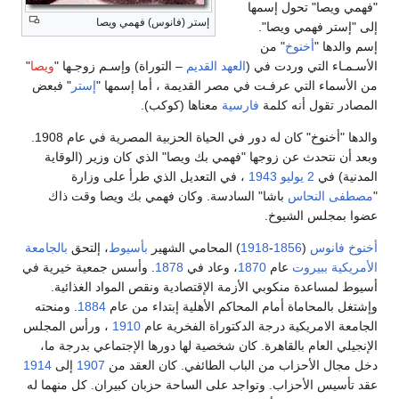
"فهمي ويصا" تحول إسمها
إستر (فانوس) فهمي ويصا
إلى "إستر فهمي ويصا".
إسم والدها "
أخنوخ
" من
الأسـمـاء التي وردت في (
العهد القديم
– التوراة) وإسـم زوجـها "
ويصا
"
من الأسماء التي عرفـت في مصر القديمة ، أما إسمها "
إستر
" فبعض
المصادر تقول أنه كلمة
فارسية
معناها (كوكب).
والدها "أخنوخ" كان له دور في الحياة الحزبية المصرية في عام 1908.
وبعد أن نتحدث عن زوجها "فهمي بك ويصا" الذي كان وزير (الوقاية
المدنية) في
2 يوليو
1943
، في التعديل الذي طرأ على وزارة
"
مصطفى النحاس
باشا" السادسة. وكان فهمي بك ويصا وقت ذاك
عضوا بمجلس الشيوخ.
أخنوخ فانوس
(
1856
-
1918
) المحامي الشهير
بأسيوط
، إلتحق
بالجامعة
الأمريكية ببيروت
عام
1870
، وعاد في
1878
. وأسس جمعية خيرية في
أسيوط لمساعدة منكوبي الأزمة الإقتصادية ونقص المواد الغذائية.
وإشتغل بالمحاماة أمام المحاكم الأهلية إبتداء من عام
1884
. ومنحته
الجامعة الامريكية درجة الدكتوراة الفخرية عام
1910
، ورأس المجلس
الإنجيلي العام بالقاهرة. كان شخصية لها دورها الإجتماعي بدرجة ما،
دخل مجال الأحزاب من الباب الطائفي. كان العقد من
1907
إلى
1914
عقد تأسيس الأحزاب. وتواجد على الساحة حزبان كبيران. كل منهما له