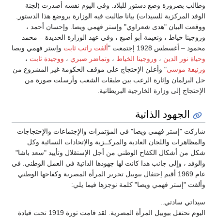
وطالب بضرورة وضع دستور للبلاد. وفي اليوم نفسه أصدرت (لجنة
الوفد المركزية للسيدات) بيانا طالبت فيه الوزارة بروضع هذا الدستور.
ووقعت البيان "هدى شعراوي" وإستر فهمي ويصا. وإحسان أحمد ،
وروجينا خياط ، ونعيمة أبو أصبع ، وفي عهد الوزارة الحديدة – محمد
محمود – أغسطس 1928 إجتمعت "
ألفت راتب ثابت
وإستر فهمي ويصا
وحياة نور الدين
،
وروجينا الخياط
،
وتماضر صبري
،
ووجيدة ثابت
،
ورئيفة موسى
" وأعلن الإحتجاج على موقف الحكومة غير المشروع من
حل البرلمان وإثارة الرعب بين طبقات الشعب وأرسلت صورة من
الإحتجاج إلى وزارة الخارجية البريطانية.
الجهود الذاتية
شاركت "إستر فهمي ويصا" في المؤتمرات والإجتماعات والإحتجاجات
والمظاهرات واللجان العادية والمركــزية والإتحادات النسائية وكل
شكل من أشكال الكفاح الوطني من أجل الإستقلال وتأييد "سعد باشا"
والوفد ، وإلى جانب هذا كانت لها جهودها الذاتية في العمل الوطني. في
عام 1969 أقيم إحتفال بيوبيل تحرير المرأة المصرية وكفاحها الوطني
وألقت "إستر فهمي ويصا" كلمة نوجزها فيما يلي:
سيداتي سادتي..
اليوم نحتفل بيوبيل المرأة المصرية. لقد قامت ثورة 1919 تحت قيادة