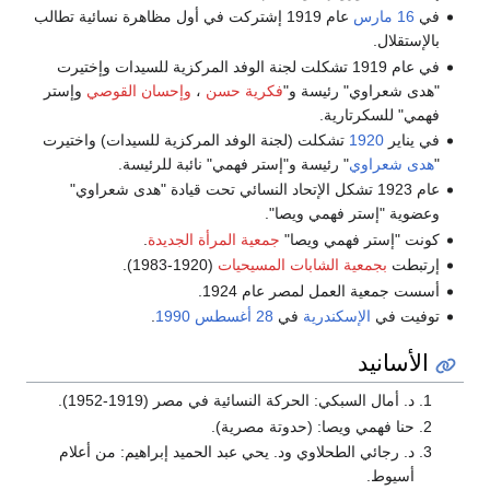
في
16 مارس
عام 1919 إشتركت في أول مظاهرة نسائية تطالب
بالإستقلال.
في عام 1919 تشكلت لجنة الوفد المركزية للسيدات وإختيرت
"هدى شعراوي" رئيسة و"
فكرية حسن
،
وإحسان القوصي
وإستر
فهمي" للسكرتارية.
في يناير
1920
تشكلت (لجنة الوفد المركزية للسيدات) واختيرت
"
هدى شعراوي
" رئيسة و"إستر فهمي" نائبة للرئيسة.
عام 1923 تشكل الإتحاد النسائي تحت قيادة "هدى شعراوي"
وعضوية "إستر فهمي ويصا".
كونت "إستر فهمي ويصا"
جمعية المرأة الجديدة
.
إرتبطت
بجمعية الشابات المسيحيات
(1920-1983).
أسست جمعية العمل لمصر عام 1924.
توفيت في
الإسكندرية
في
28 أغسطس
1990
.
الأسانيد
د. أمال السبكي: الحركة النسائية في مصر (1919-1952).
حنا فهمي ويصا: (حدوتة مصرية).
د. رجائي الطحلاوي ود. يحي عبد الحميد إبراهيم: من أعلام
أسيوط.