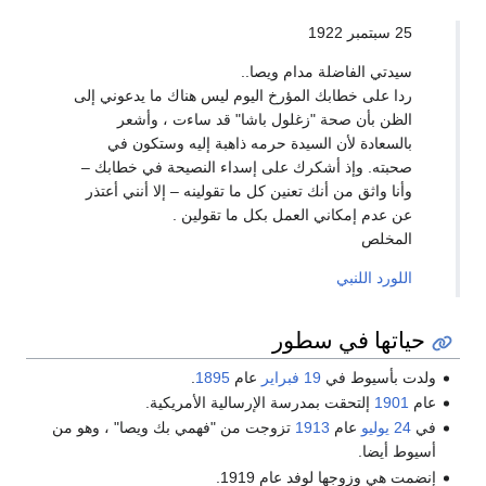
25 سبتمبر 1922
سيدتي الفاضلة مدام ويصا..
ردا على خطابك المؤرخ اليوم ليس هناك ما يدعوني إلى
الظن بأن صحة "زغلول باشا" قد ساءت ، وأشعر
بالسعادة لأن السيدة حرمه ذاهبة إليه وستكون في
صحبته. وإذ أشكرك على إسداء النصيحة في خطابك –
وأنا واثق من أنك تعنين كل ما تقولينه – إلا أنني أعتذر
عن عدم إمكاني العمل بكل ما تقولين .
المخلص
اللورد اللنبي
حياتها في سطور
ولدت بأسيوط في
19 فبراير
عام
1895
.
عام
1901
إلتحقت بمدرسة الإرسالية الأمريكية.
في
24 يوليو
عام
1913
تزوجت من "فهمي بك ويصا" ، وهو من
أسيوط أيضا.
إنضمت هي وزوجها لوفد عام 1919.