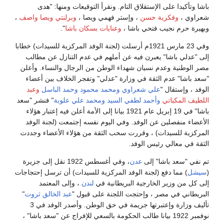
باشا وتأكيدا على الإستقلاق التام. ونقرأ التوقيعات ومنها: "هدى
شعراوي ،
وفكرية حسن
، وإستر فهمي ويصا ،
وبرلنتي ويصا واصف
،
وبهيرة حرم نجيب فتحي باشا ،
وعنايات بسكان باشا
".
وفي 23 مارس 1921م أرسلت (لجنة الوفد المركزية للسيدات) خطابا
إلى "عدلي باشا" يعبرن فيه عن أملهم في عدم التنازل عن مطالب
مصر الوطنية وعدم نسيان شهداء الوطن من الرجال والنساء. وأعلن
"سعد باشا" عدم الثقة في وزارة "عدلي" وتفجر الخلاف بين أعضاء
الوفد ، وإستقال "
علي شعراوي
ومحمد محمود
وحمد الباسل
وعبد
اللطيف المكباتي
وأحمد لطفي السيد
ومحمد علي علوبة
" فنشر "سعد
باشا" في 19 إبريل عام 1921 بيانا إلى الأمة أعلن فيه إعتبار هؤلاء
الأعضاء منفصلين عن الوفد. وفي اليوم نفسه إجتمعت (لجنة الوفد
المركزية للسيدات) ، وقررت سحب الثقة من هؤلاء الأعضاء وجددت
الثقة في معالي رئيس الوفد.
تم نفي "سعد باشا" إلى
عدن
، وفي أغسطس 1922 نقل إلى جزيرة
(
سيشل
) مما دفع (لجنة الوفد المركزية للسيدات) أن ترسل إحتجاجات
إلى كل من وزير الخارجية البريطانية في
لندن
، وإلى المعتمد
البريطاني في مصر ، وإحتجت اللجنة على قبول "
عبد الخالق ثروت
"
تأليف وزارة وإعتبرتها جريمة في حق الوطن. وأصدر الوفد في 3
نوفمبر 1922 بيانا طالب الحكومة بالسعي للإفراج عن "سعد باشا" ،