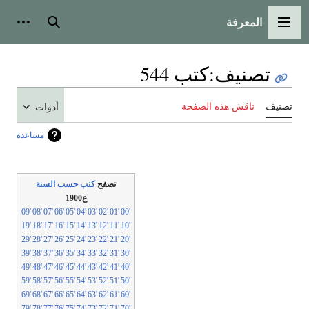
المعرفة
القائمة الرئيسية
بحث
أدوات
تصنيف
:
كتب 544
تصنيف
ناقش هذه الصفحة
أدوات
مساعدة
تصفح
كتب حسب السنة
ع1900
'09
'08
'07
'06
'05
'04
'03
'02
'01
'00
'19
'18
'17
'16
'15
'14
'13
'12
'11
'10
'29
'28
'27
'26
'25
'24
'23
'22
'21
'20
'39
'38
'37
'36
'35
'34
'33
'32
'31
'30
'49
'48
'47
'46
'45
'44
'43
'42
'41
'40
'59
'58
'57
'56
'55
'54
'53
'52
'51
'50
'69
'68
'67
'66
'65
'64
'63
'62
'61
'60
'79
'78
'77
'76
'75
'74
'73
'72
'71
'70