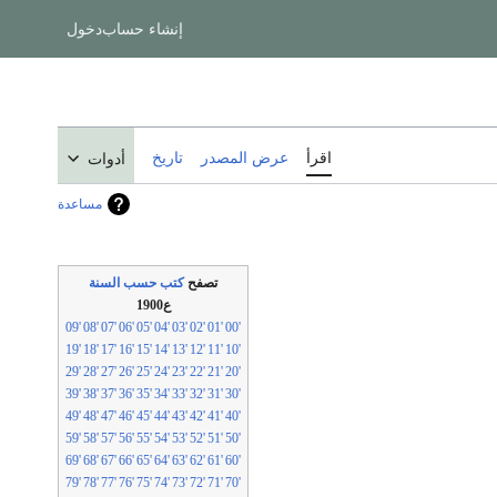
إنشاء حساب
دخول
اقرأ
عرض المصدر
تاريخ
أدوات
مساعدة
تصفح
كتب حسب السنة
ع1900
'09
'08
'07
'06
'05
'04
'03
'02
'01
'00
'19
'18
'17
'16
'15
'14
'13
'12
'11
'10
'29
'28
'27
'26
'25
'24
'23
'22
'21
'20
'39
'38
'37
'36
'35
'34
'33
'32
'31
'30
'49
'48
'47
'46
'45
'44
'43
'42
'41
'40
'59
'58
'57
'56
'55
'54
'53
'52
'51
'50
'69
'68
'67
'66
'65
'64
'63
'62
'61
'60
'79
'78
'77
'76
'75
'74
'73
'72
'71
'70