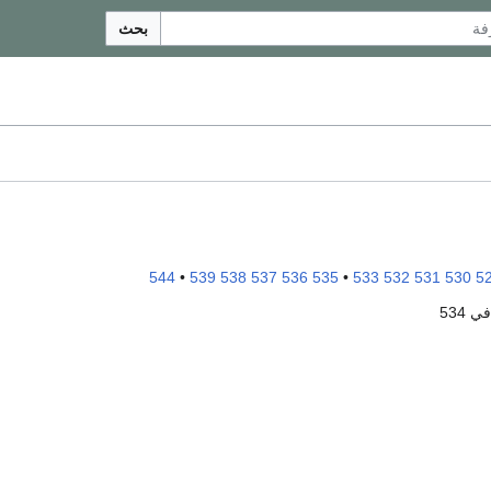
بحث
544
•
539
538
537
536
535
•
533
532
531
530
5
ي 534