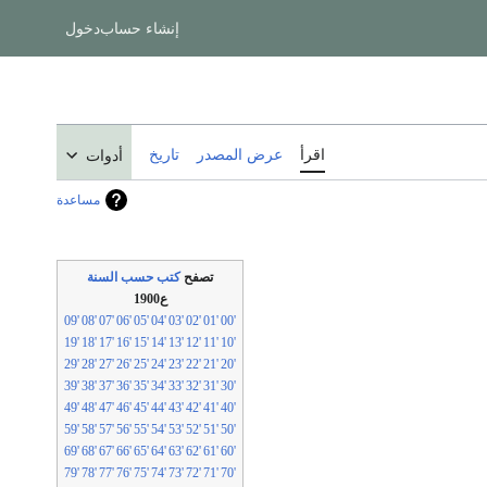
إنشاء حساب
دخول
اقرأ
عرض المصدر
تاريخ
أدوات
مساعدة
تصفح
كتب حسب السنة
ع1900
'09
'08
'07
'06
'05
'04
'03
'02
'01
'00
'19
'18
'17
'16
'15
'14
'13
'12
'11
'10
'29
'28
'27
'26
'25
'24
'23
'22
'21
'20
'39
'38
'37
'36
'35
'34
'33
'32
'31
'30
'49
'48
'47
'46
'45
'44
'43
'42
'41
'40
'59
'58
'57
'56
'55
'54
'53
'52
'51
'50
'69
'68
'67
'66
'65
'64
'63
'62
'61
'60
'79
'78
'77
'76
'75
'74
'73
'72
'71
'70