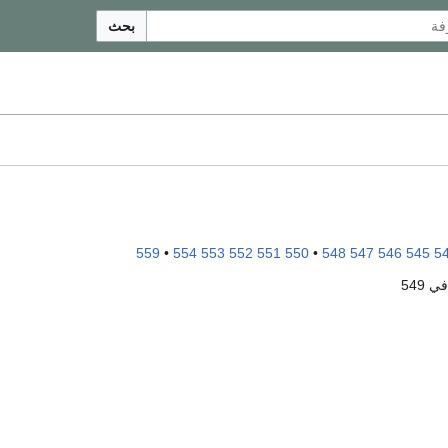
بحث
559
•
554
553
552
551
550
•
548
547
546
545
5
ي 549