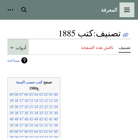
المعرفة
لقائمة الرئيسية
بحث
أدوات شخص
تصنيف
:
كتب 1885
نيف
ناقش هذه الصفحة
أدوات
مساعدة
تصفح
كتب حسب السنة
ع1900
'09
'08
'07
'06
'05
'04
'03
'02
'01
'00
'19
'18
'17
'16
'15
'14
'13
'12
'11
'10
'29
'28
'27
'26
'25
'24
'23
'22
'21
'20
'39
'38
'37
'36
'35
'34
'33
'32
'31
'30
'49
'48
'47
'46
'45
'44
'43
'42
'41
'40
'59
'58
'57
'56
'55
'54
'53
'52
'51
'50
'69
'68
'67
'66
'65
'64
'63
'62
'61
'60
'79
'78
'77
'76
'75
'74
'73
'72
'71
'70