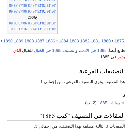
'89
'88
'87
'86
'85
'84
'83
'82
'81
'80
'99
'98
'97
'96
'95
'94
'93
'92
'91
'90
ع2000
'09
'08
'07
'06
'05
'04
'03
'02
'01
'00
'19
'18
'17
'16
'15
'14
'13
'12
'11
'10
1895
•
1890
1889
1888
1887
1886
•
1884
1883
1882
1881
1880
•
18
ع أيضاً:
1885 في الأدب
، و
تصنيف:1885 في الخيال
للخيال
الذي
ر
في 1885
تصنيفات الفرعية
 التصنيف يحوي التصنيف الفرعي، من إجمالي 1.
روايات 1885
‏
(2 ص)
مقالات في التصنيف "كتب 1885"
تالية مصنّفة بهذا التصنيف، من إجمالي 3.