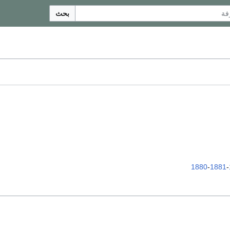
بحث
1880
-
1881
-