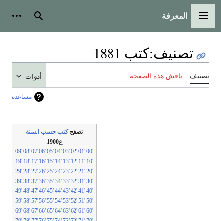
المعرفة
لقائمة الرئيسية
بحث
أدوات شخص
تصنيف
:
كتب 1881
نيف
ناقش هذه الصفحة
أدوات
مساعدة
تصفح
كتب حسب السنة
ع1900
'09
'08
'07
'06
'05
'04
'03
'02
'01
'00
'19
'18
'17
'16
'15
'14
'13
'12
'11
'10
'29
'28
'27
'26
'25
'24
'23
'22
'21
'20
'39
'38
'37
'36
'35
'34
'33
'32
'31
'30
'49
'48
'47
'46
'45
'44
'43
'42
'41
'40
'59
'58
'57
'56
'55
'54
'53
'52
'51
'50
'69
'68
'67
'66
'65
'64
'63
'62
'61
'60
'79
'78
'77
'76
'75
'74
'73
'72
'71
'70