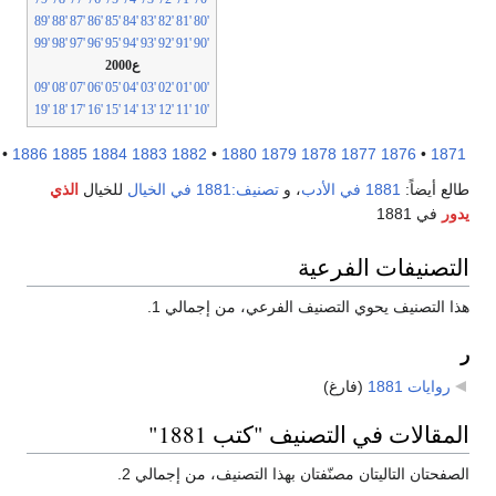
'89
'88
'87
'86
'85
'84
'83
'82
'81
'80
'99
'98
'97
'96
'95
'94
'93
'92
'91
'90
ع2000
'09
'08
'07
'06
'05
'04
'03
'02
'01
'00
'19
'18
'17
'16
'15
'14
'13
'12
'11
'10
1891
•
1886
1885
1884
1883
1882
•
1880
1879
1878
1877
1876
•
18
ع أيضاً:
1881 في الأدب
، و
تصنيف:1881 في الخيال
للخيال
الذي
ر
في 1881
تصنيفات الفرعية
 التصنيف يحوي التصنيف الفرعي، من إجمالي 1.
روايات 1881
‏
(فارغ)
مقالات في التصنيف "كتب 1881"
فحتان التاليتان مصنّفتان بهذا التصنيف، من إجمالي 2.