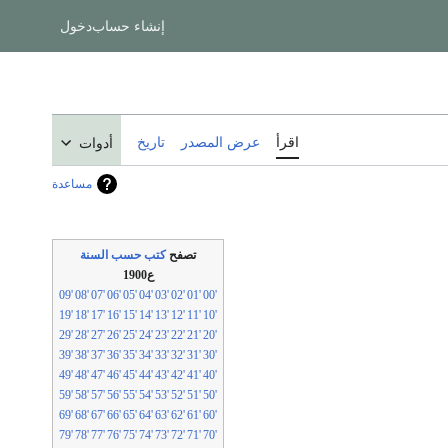
إنشاء حساب
دخول
اقرأ
عرض المصدر
تاريخ
أدوات
مساعدة
تصفح
كتب حسب السنة
ع1900
'09
'08
'07
'06
'05
'04
'03
'02
'01
'00
'19
'18
'17
'16
'15
'14
'13
'12
'11
'10
'29
'28
'27
'26
'25
'24
'23
'22
'21
'20
'39
'38
'37
'36
'35
'34
'33
'32
'31
'30
'49
'48
'47
'46
'45
'44
'43
'42
'41
'40
'59
'58
'57
'56
'55
'54
'53
'52
'51
'50
'69
'68
'67
'66
'65
'64
'63
'62
'61
'60
'79
'78
'77
'76
'75
'74
'73
'72
'71
'70