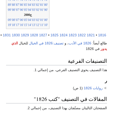
'89
'88
'87
'86
'85
'84
'83
'82
'81
'80
'99
'98
'97
'96
'95
'94
'93
'92
'91
'90
ع2000
'09
'08
'07
'06
'05
'04
'03
'02
'01
'00
'19
'18
'17
'16
'15
'14
'13
'12
'11
'10
1836
•
1831
1830
1829
1828
1827
•
1825
1824
1823
1822
1821
•
18
ع أيضاً:
1826 في الأدب
، و
تصنيف:1826 في الخيال
للخيال
الذي
ر
في 1826
تصنيفات الفرعية
 التصنيف يحوي التصنيف الفرعي، من إجمالي 1.
روايات 1826
‏
(1 ص)
مقالات في التصنيف "كتب 1826"
فحتان التاليتان مصنّفتان بهذا التصنيف، من إجمالي 2.