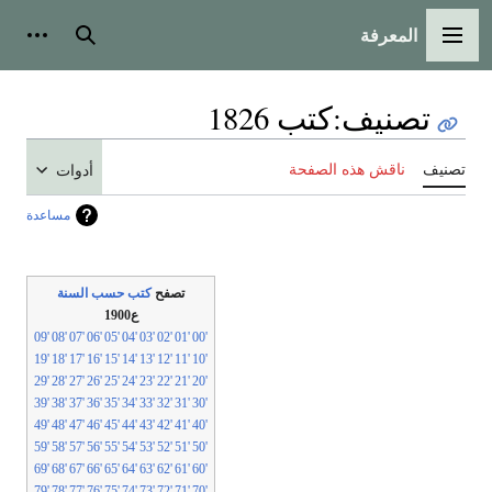
المعرفة
لقائمة الرئيسية
بحث
أدوات شخص
تصنيف
:
كتب 1826
نيف
ناقش هذه الصفحة
أدوات
مساعدة
تصفح
كتب حسب السنة
ع1900
'09
'08
'07
'06
'05
'04
'03
'02
'01
'00
'19
'18
'17
'16
'15
'14
'13
'12
'11
'10
'29
'28
'27
'26
'25
'24
'23
'22
'21
'20
'39
'38
'37
'36
'35
'34
'33
'32
'31
'30
'49
'48
'47
'46
'45
'44
'43
'42
'41
'40
'59
'58
'57
'56
'55
'54
'53
'52
'51
'50
'69
'68
'67
'66
'65
'64
'63
'62
'61
'60
'79
'78
'77
'76
'75
'74
'73
'72
'71
'70