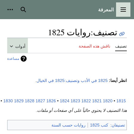
المعرفة
لقائمة الرئيسية
بحث
أدوات شخص
تصنيف
:
روايات 1825
نيف
ناقش هذه الصفحة
أدوات
مساعدة
ر أيضا:
1825 في الأدب
وتصنيف:1825 في الخيال
.
1835
•
1830
1829
1828
1827
1826
•
1824
1823
1822
1821
1820
•
18
 التصنيف لا يحتوي حالياً على أي صفحات أو ملفات.
نيفان
:
كتب 1825
روايات حسب السنة