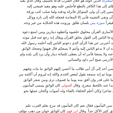
لمعتزلة
الذين حوله هو حلال الضرب فدعا بالسيف وقال الذي يعبد
طاى إلى هذا الكافر بالنطع فأجلس عليه وهو مقيد فمشى إليه
 إلى أن ولى المتوكل فأنزله ودفنه ولما صلب كتب ورقة
 ونفى التشبيه فأبى إلا المعاندة فجعله الله إلى ناره ووكل
فيقرأ
سورة يس
بلسان طلق. ورويت هذه الحكاية من غير وجه.
لأسارى القرآن مخلوق خلصوه وأعطوه دينارين ومن امتنع دعوه
ا الناس إلى القول بخلق القرآن ويقال إنه رجع عنه قبل موته
 أخبرنى عن هذا الرأى الذى دعوتم الناس إليه أعلمه رسول الله
ان لا يدعو الناس إليه وأنتم لا يسعكم قال فبهتوا وضحك الواثق
ولا يسعنا فأمر له أن يعطى ثلثمائة دينار وأن يرد إلى بلده ولم
لأذرمى شيخ أبى داود والنسائي.
حسن أحد إلى آل أبي طالب ما أحسن إليهم الواثق ما مات وفيهم
يوما ثم إنه سمعه يقول لبعض الخدم والله إنه ليروم أن أكلمه من
ارينا على قدر وإن أفق منه يوما ما فسوف ترى ومن شعر الواثق
ا عنه باللحظ منعرج. وقال
الصولي
كان الواثق يسمى المأمون
عرا وكان أعلم الخلفاء بالغناء وله أصوات وألحان عملها نحو
 سن المأمون فقال نعم كان المأمون قد مزج بعلم العرب علم
 كثير الأكل جداً. وقال
ابن فهم
كان للواثق خوان من ذهب مؤلف