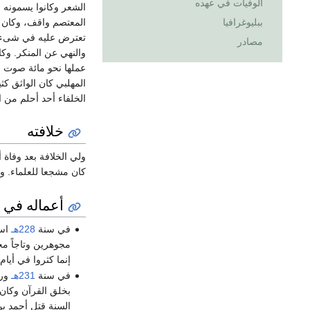
الوفيات في عهده
الشعر وكانوا يسمونه ا
المعتصم واقف، وكان يق
ببليوغرافيا
تعترض عليه في شىء يف
مصادر
والنهي عن المنكر. وكا
عملها نحو مائة صوت وك
المهلبي كان الواثق كثي
الخلفاء أحد أحلم من ا
خلافته
ولي الخلافة بعد وفاة 
كان مشجعا للعلماء. و
أعماله في ا
في سنة
228هـ
است
مجوهرين وتاجاً مج
إنما كثروا في أيام 
في سنة
231هـ
ورد
بخلق القرآن وكان 
السنة قتل أحمد 