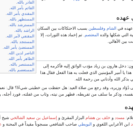
القادر بالله
.
القائم بأمر الله
.
المقتدي بأمر الله
.
 عهده
المستظهر بالله
.
المسترشد بالله
.
عهده في
الشام
وفلسطين
بسبب الاحتكاكات بين السكان
الراشد بالله
.
ة التي شكلها والده
المعتصم
. تم إخماد هذه الثورات، إلا
المقتفي لأمر الله
.
 بين الأهالي.
المستنجد بالله
.
المستضئ بأمر الله
.
الناصر لدين الله
.
الظاهر بأمر الله
.
المستنصر بالله
.
: دخل هارون بن زياد مؤدب الواثق إليه فأكرمه إلى
المستعصم بالله
.
هذا يا أمير المؤمنين الذي فعلت به هذا الفعل فقال هذا
بذكر الله وأدناني من رحمة الله.
بى دُؤاد وزيره، وقد رجع من صلاة العيد: هل حفظت من خطبتى شيءًا؟ قال: نعم 
فسه، وذكر ما سلف من تفريطه، فطهر من نيته، وثاب من غفلته، فورد أجله، وقد
ده
لام:
مسدد
و
خلف بن هشام
البزاز المقرئ و
إسماعيل بن سعيد الشالخي
شيخ أ
د
ابن الأعرابي اللغوي و
البويطي
صاحب الشافعي مسجوناً مقيداً في المحنة و
ع