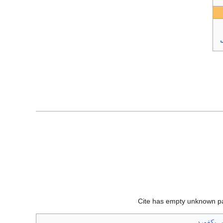
ل
Cite has empty unknown p
س بكفورد