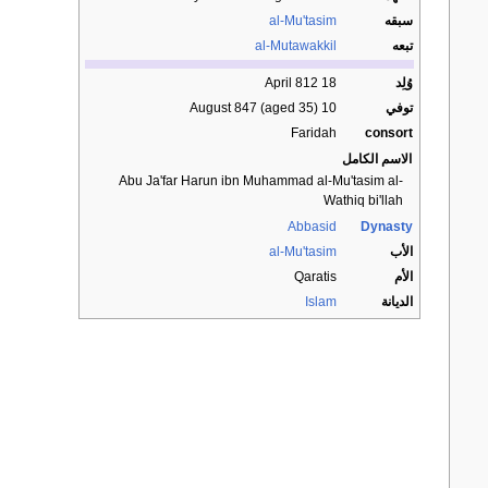
سبقه
al-Mu'tasim
تبعه
al-Mutawakkil
وُلِد
18 April 812
توفي
10 August 847 (aged 35)
Faridah
consort
الاسم الكامل
Abu Ja'far Harun ibn Muhammad al-Mu'tasim al-
Wathiq bi'llah
Abbasid
Dynasty
الأب
al-Mu'tasim
الأم
Qaratis
الديانة
Islam