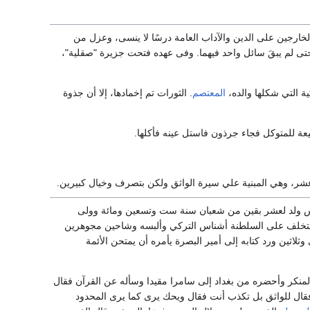
لخارجين على الدين والآداب العامة درسًا لا ينسى، وعزل من
 حتى لم يبقَ سائل واحد فيهما. وفى عهده فتحت جزيرة "صقلية"،
ة التي شكلها والده،
المعتصم
. الثورات تم إخمادها، إلا أن جذوة
عة للمتوكل فجاء جرذون فاستل عينه فأكلها.
عشر، وهي المبنية علي سيرة الواثق ولكن بتصرف وخيال كبيرين.
طيس ولد لعشر بقين من شعبان سنة ست وتسعين ومائة وولى
استخلف على السلطنة أشناس التركي وألبسه وشاحين مجوهرين
لاثين ورد كتابه إلى أمير البصرة يأمره أن يمتحن الأئمة
لمنكر وأحضره من بغداد إلى سامرا مقيدا وسأله عن القرآن فقال
فقال للواثق بل تكذب أنت فقال ويحك يرى كما يرى المحدود