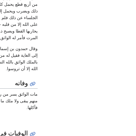
من أربع قطع يحمل ك
ذلك ويضرب ويحمل إلى ب
الجلساء عن ذلك فلم يع
على الله إلا من قلبه
يحاربها القطا ويصبح 
المرت فأمر له الواثق ب
وقال حمدون بن إسماعي
إلى الغاية فقيل له من
بالملك الواثق بالله
الله إلا أن تروسوا.
وفاته
مات الواثق بسر من رأ
منهم يبقى ولا ملك ما
فأكلها.
الوفيات في