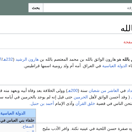
بحث
لله
صفحة
بالله
هو هارون الواثق بالله بن محمد المعتصم بالله بن
هارون الرشيد
(
232هـ
/
7
اء
الدولة العباسية
في العراق. أمه أم ولد رومية اسمها قراطيس.
داد
في
العاشر من شعبان
سنة (
200هـ
) وولى الخلافة بعد وفاة أبيه وبعهد منه قي 
( وقد أحسن الواثق لأهل
الحرمين
حتى قيل إنه لم يوجد بالحرمين في أيامه سا
امتحن الناس في قضية
خلق القرآن
وآذى الإمام
أحمد بن حنبل
.
الدولة العباسية
خلفاء بني العباس في 
السفاح
.
وه صفرة حسن اللحية في عينيه نكتة. وافر الأدب مليح