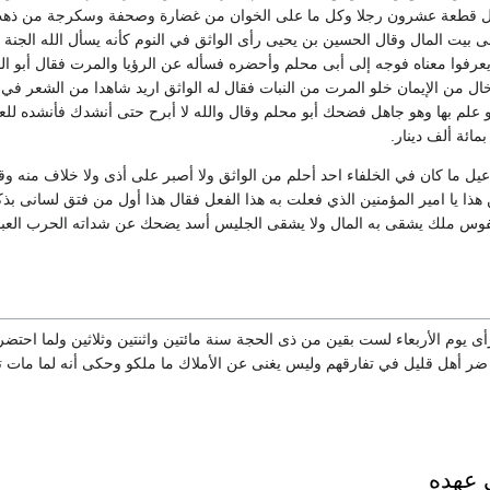
ل قطعة عشرون رجلا وكل ما على الخوان من غضارة وصحفة وسكرجة من ذه
يت المال وقال الحسين بن يحيى رأى الواثق في النوم كأنه يسأل الله الجنة وأ
رفوا معناه فوجه إلى أبى محلم وأحضره فسأله عن الرؤيا والمرت فقال أبو المح
 خال من الإيمان خلو المرت من النبات فقال له الواثق اريد شاهدا من الشعر ف
ذو علم بها وهو جاهل فضحك أبو محلم وقال والله لا أبرح حتى أنشدك فأنشده 
مائة ألف دينار.
ل ما كان في الخلفاء احد أحلم من الواثق ولا أصبر على أذى ولا خلاف منه و
 هذا يا امير المؤمنين الذي فعلت به هذا الفعل فقال هذا أول من فتق لسانى ب
 النفوس ملك يشقى به المال ولا يشقى الجليس أسد يضحك عن شداته الحرب الع
ى يوم الأربعاء لست بقين من ذى الحجة سنة مائتين واثنتين وثلاثين ولما احتض
 ضر أهل قليل في تفارقهم وليس يغنى عن الأملاك ما ملكو وحكى أنه لما مات 
 عهده