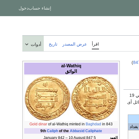
إنشاء حساب
دخول
اقرأ
عرض المصدر
تاريخ
أدوات
)
84
al-Wathiq
الواثق
19
ئل أى
Gold dinar
of al-Wathiq minted in
Baghdad
in 843
بغداد
9th
Caliph
of the
Abbasid Caliphate
العهد
5 January 842 – 10 August 847