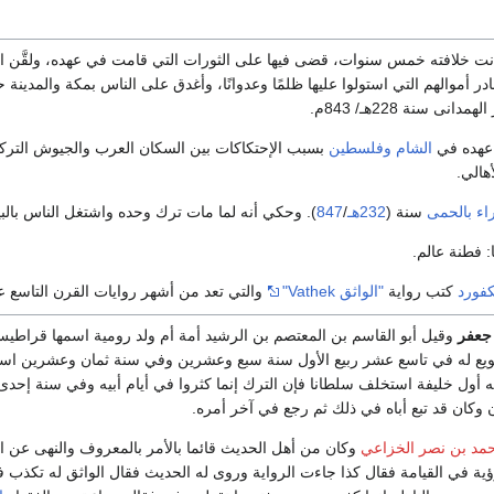
 كانت خلافته خمس سنوات، قضى فيها على الثورات التي قامت في عهده، ولقَّن ا
ر أموالهم التي استولوا عليها ظلمًا وعدوانًا، وأغدق على الناس بمكة والمدينة
ى سنة 228هـ/ 843م.
عهده في
الشام
وفلسطين
بسبب الإحتكاكات بين السكان العرب والجيوش التركي
هالي.
اء
بالحمى
سنة (
232هـ
/
847
). وحكي أنه لما مات ترك وحده واشتغل الناس بالبي
 فطنة عالم.
كفورد
كتب رواية
"الواثق Vathek"
والتي تعد من أشهر روايات القرن التاسع 
 جعفر
وقيل أبو القاسم بن المعتصم بن الرشيد أمة أم ولد رومية اسمها قرا
ه بويع له في تاسع عشر ربيع الأول سنة سبع وعشرين وفي سنة ثمان وعشرين 
 أول خليفة استخلف سلطانا فإن الترك إنما كثروا في أيام أبيه وفي سنة إحدى وث
 وكان قد تبع أباه في ذلك ثم رجع في آخر أمره.
مد بن نصر الخزاعي
وكان من أهل الحديث قائما بالأمر بالمعروف والنهى عن ا
ة في القيامة فقال كذا جاءت الرواية وروى له الحديث فقال الواثق له تكذب 