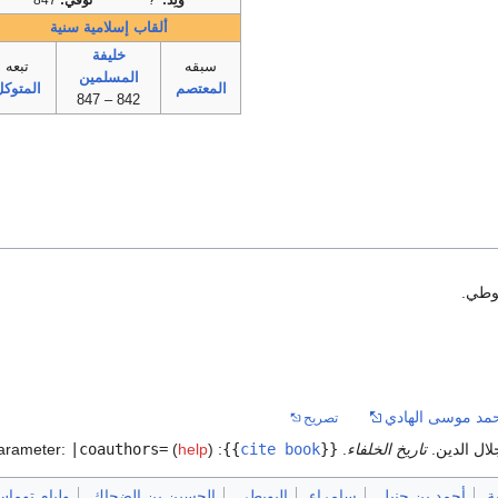
وُلِد:
?
توفي:
847
ألقاب إسلامية سنية
خليفة
سبقه
تبعه
المسلمين
المعتصم
المتوك
842 – 847
يوطي.
محمد موسى الهادي
تصريح
ال الدين.
تاريخ الخلفاء
.
{{
cite book
}}
:
)
help
(
|coauthors=
arameter:
ة
أحمد بن حنبل
سامراء
البويطي
الحسين بن الضحاك
وليام توما