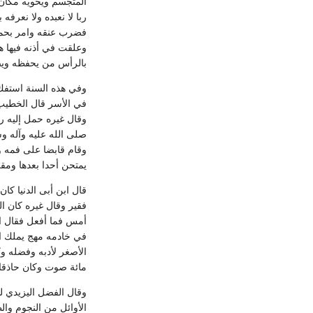
المتجسم ويحويه مكان 
ربا لا نعبده ولا نعرف
فضرب عنقه وامر بحمل
وعلقت في أذنه فيها هذ
بالرأس من يحفظه ويصرف
وفي هذه السنة استفك
في الأسر قال الخطيب 
وقال غيره حمل إليه ر
صلى الله عليه وآله وس
وقام قابضا على فمه ود
يمتحن أحدا بعدها ومقت
قال ابن أبى الدنيا كا
فقير وقال غيره كان ا
أمس فما أفعل فقال الو
في خادمه مهج يملك ا
الأصغر لأدبه وفضله و
مائة صوت وكان حاذقا ب
وقال الفضل اليزيدي ل
الأوائل من النجوم وال