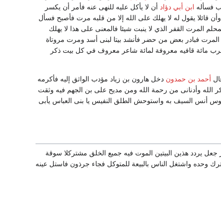
ب فسأله
ابن أبي دؤاد
أن لا يأكل عليه للنهى عنه فأمر أن يكسر
ن قائلا يقول له لا يهلك على الله إلا من قلبه مرت فأصبح فسأل
لم المرت القفر الذي لا ينبت شيئا فالمعنى على هذا لا يهلك
ي المرت فبادر بعض من حضر فأنشد بيتا لبنى أسد ومرت مروتاة
للعرب مائة قافيه معروفة لمائة شاعر معروف في كل بيت ذكر
قال
أحمد بن حمدون
دخل هارون بن زياد مؤدب الواثق إليه فأكرمه
ذكر الله وأدنانى من رحمة الله ومن مديح على بن الجهم فيه وثقت
بوس أنس السيف به واستوحش الطلق النفيس يا بنى العباس يأبى
ر جعل يردد هذين البيتين الموت فيه جميع الخلق مشتركلا سوقة
ترك وحده واشتغل الناس بالبيعة للمتوكل فجاء جرذون فاستل عينه