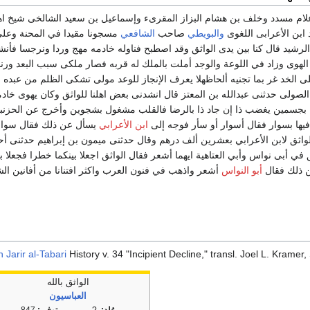
علام مسدد وخلف بن هشام البزاز المقرىء وإسماعيل بن سعيد الشالخى شيخ اه
 ابن الأعرابى اللغوى
والبويطي
صاحب
الشافعي
مسجونا مقيدا في المحنة وعلى 
رشيد قال كنا بين يدى الواثق وقد اصطبح فناوله خادمه مهج وردا ونرجسا فأنش
ار الهوى وزاد في اللوعة والوجد أملت بالملك له قربه فصار ملكى سبب البعد و
 الخد غر بما تجنيه ألحاظهلا يعرف الإنجاز للوعد مولى تشكى الظلم من عبده فأ
الصولى حدثنى عبدالله بن المعتز قال انشدنى بعض اهلنا للواثق وكان يهوى خادم
بجسمين يغضب ذا إن جاد ذا بالرضا فالقلب مشغول بشجوين وأخرج عن الحزن
 فيها بسوار فقال أسوار أو سأر فوجه إلى
ابن الأعرابي
يسأل عن ذلك فقال سوار 
الواثق لابن الأعرابي بعشرين ألف درهم وقال حدثنى ميمون بن إبراهيم حدثنى
ي أبى نواس وأبي العتاهية ايهما أشعر فقال الواثق اجعلا بينكما خطرا فجعلا بين
 ذلك فقال
أبو النواس
أشعر واذهب في فنون العرب واكثر افتنانا من أفانين الش
Jarir al-Tabari
History v. 34 "Incipient Decline," transl. Joel L. Krame
الواثق بالله
العباسيون