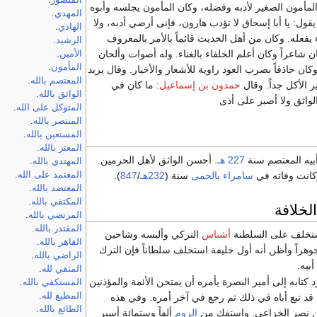
المنصور
.
لمأمون الصغير لأدبه وفضله، وكان المأمون يجلسه وأبوه
المهدي
.
ول: يا أبا إسحاق لا تؤدب هارون، فإنى أرضي أدبه، ولا
الهادي
.
عله. وكان من أهل الحديث قائماً بالأمر بالمعروف
الرشيد
.
ن شاعراً وكان أعلم الخلفاء بالغناء. وله أصوات وألحان
الأمين
.
المأمون
.
ان حاذقاً بضرب العود راوية للأشعار والأخبار. وقال يزيد
المعتصم بالله
.
ر الأكل جداً. وقال
حمدون بن إسماعيل
: ما كان في
الواثق بالله
.
لواثق ولا أصبر على أذى
المتوكل على الله
.
المنتصر بالله
.
المستعين بالله
.
المعتز بالله
.
أبيه المعتصم سنة
227 هـ
. أحسن الواثق لأهل الحرمين.
المهتدي بالله
.
كانت وفاته في
سامراء
بالحمى
سنة (
232هـ
/
847
).
المعتمد على الله
.
المعتضد بالله
.
المكتفي بالله
.
لخلافة
المرتضي بالله
.
المقتدر بالله
.
خلف على السلطنة
أشناس
التركي وألبسه وشاحين
القاهر بالله
.
وهراً وأظن أنه أول خليفة استخلف سلطاناً فإن الترك
الراضي بالله
.
أبيه.
المتقي لله
.
 كتابه إلى أمير البصرة يأمره أن يمتحن الأئمة والمؤذنين
المستكفي بالله
.
المطيع لله
.
قد تبع أباه في ذلك ثم رجع في آخر أمره. وفي هذه
الطائع بالله
.
بن نصر الخزاعي. واستفك من
الروم
ألفاً وستمائة أسير