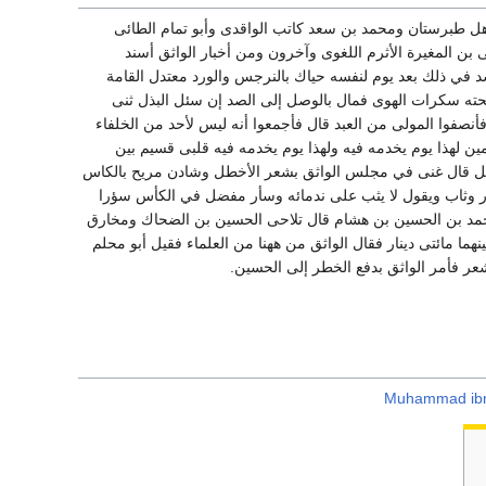
ل طبرستان ومحمد بن سعد كاتب الواقدى وأبو تمام الطائى
بن المغيرة الأثرم اللغوى وآخرون ومن أخبار الواثق أسند
د في ذلك بعد يوم لنفسه حياك بالنرجس والورد معتدل القامة
رنحته سكرات الهوى فمال بالوصل إلى الصد إن سئل البذل ثنى
نصفوا المولى من العبد قال فأجمعوا أنه ليس لأحد من الخلفاء
ين لهذا يوم يخدمه فيه ولهذا يوم يخدمه فيه قلبى قسيم بين
بل قال غنى في مجلس الواثق بشعر الأخطل وشادن مريح بالكاس
وثاب ويقول لا يثب على ندمائه وسأر مفضل في الكأس سؤرا
 أحمد بن الحسين بن هشام قال تلاحى الحسين بن الضحاك ومخارق
هما مائتى دينار فقال الواثق من ههنا من العلماء فقيل أبو محلم
عر فأمر الواثق بدفع الخطر إلى الحسين.
Muhammad ibn 