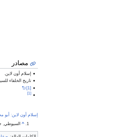
مصادر
إسلام أون لاين.
تاريخ الخلفاء للس
[1]
[1]
إسلام أون لاين: أبو 
^
السيوطي, جل
الكلمات الدالة:
صقلي