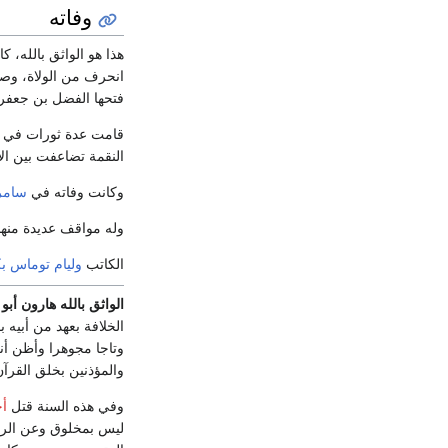
وفاته
هذا هو الواثق بالله،
انحرف من الولاة، وصاد
فتحها الفضل بن جعفر الهمدان
قامت عدة ثورات في 
النقمة تضاعفت بين الأ
وكانت وفاته في
سامر
وله مواقف عديدة منها:
الكاتب
وليام توماس ب
الواثق بالله هارون أبو
الخلافة بعهد من أبي
وتاجا مجوهرا وأظن أنه
والمؤذنين بخلق القرآن
وفي هذه السنة قتل
أح
ليس بمخلوق وعن الرؤي