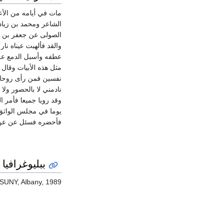
مات في أيامه من الأ
الشاعر ومحمد بن زياد
الصولى عن جعفر بن ال
والقد فألهبت عيناه ن
عطفه وأسبل الدمع على
مثل هذه الأبيات وقال 
نفسين فمن رأى روحا 
نادمني لا بالحصور ولا
وقد رويا جميعا فأمر 
يوما في مجلس الواثق ف
فأحضره فسئل عن عن
ببليوغرافيا
r, SUNY, Albany, 1989