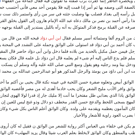
ويحصره الناظر إنما كفرت برب صفته ما تقولون فيه فقال جماعة من الفقهاء
ا
ه بالصفة التى وصفه بها ثم أمر إذا قمت إليه فلا يقومن أحد معي فأنى أحتسب خ
 رأسه إلى بغداد فصلب بها وصلبت جثته في سر من رأى واستمر ذلك ست سنين
ا رأس أحمد بن نصر بن مالك دعاه عبد الله الإمام هارون إلى القول بخلق القرآن
ه عن القبلة برمح فذكر المتوكل به أنه رآه بالليل يستدير إلى القبلة بوجهه 
 من الروم ألفا وستمائة أسير مسلم فقال
ابن أبي دؤاد
قبحه الله من قال من ا
كان أحمد بن أبي دؤاد قد استولى على الواثق وحمله على التشدد في المحنة ودع
جل فيمن حمل مكبل بالحديد من بلاده فلما دخل وابن أبى دؤاد حاضر قال المقيد
لم فلم يدع الناس إليه أم شىء لم يعلمه قال ابن دؤاد بل علمه قال فكان يسعه 
خل بيتا ومد رجليه وهو يقول وسع النبي صلى الله عليه وآله وسلم أن يسكت عنه 
 ابن أبى داؤد من يومئذ والرجل المذكور هو أبو عبدالرحمن عبدالله بن محمد ا
ن الواثق أبيض وتعلوه صفرة حسن اللحية في عيينه نكتة قال يحيى بن أكثم ما أ
لواثق وافر الأدب مليح الشعر وكان يحب خادما أهدى له من مصر فأغضبه الواثق 
اثق ياذا الذي بعذابي ظل مفتخرا ما أنت إلا مليك جار إذ قدرا لولا الهوى لتج
لمهج بسجى اللحظ والدعج حسن القدر مخطف ذو دلال وذو غنج ليس للعين إن بد
كان المأمون يعظمه ويقدمه على ولده. وكان الواثق أعلم الناس بكل شيء وكان شا
ضرب العود راوية للأشعار والأخبار.
م يكن في خلفاء بني العباس أكثر رواية للشعر من الواثق ن فقيل له كان أروى
طب والمنطق وكان الواثق لايخلط بعلم العرب شيئا وقال يزيد المهلبء كان الواثق