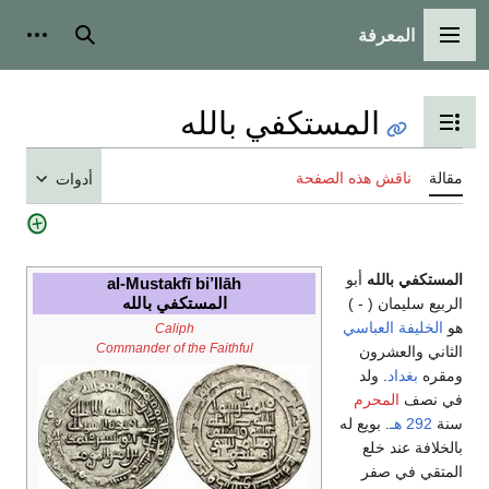
المعرفة
القائمة الرئيسية
بحث
أدوات
المستكفي بالله
تبديل عرض جدول المحتويات
مقالة
ناقش هذه الصفحة
أدوات
المستكفي بالله
أبو
al-Mustakfī bi’llāh
المستكفي بالله
الربيع سليمان ( - )
هو
الخليفة العباسي
Caliph
Commander of the Faithful
الثاني والعشرون
ومقره
بغداد
. ولد
في نصف
المحرم
سنة
292 هـ
. بويع له
بالخلافة عند خلع
المتقي في صفر