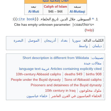
ألقاب إسلامية سنية
سبقه
Caliph of Islam
تبعه
Al-Muti
944 – 946
Al-Muttaqi
^
السيوطي, جلال الدين.
تاريخ الخلفاء
.
{{
cite book
}}
:
Cite has empty unknown parameter:
|coauthors=
(
help
)
الكلمات الدالة:
سوريا
بغداد
أذربيجان
الموصل
البصرة
ديلمان
واسط
تصنيفات
:
Short description is different from Wikidata
مقالات جيدة
Articles containing explicitly cited عربية-language text
10th-century Abbasid caliphs
949 deaths
908 births
People under the Buyid dynasty
Sons of Abbasid caliphs
Prisoners and detainees of the Buyid dynasty
ملوك مخلوعون
10th century in Iraq
الخلفاء العباسيون في القرن العاشر
خلفاء عباسيون