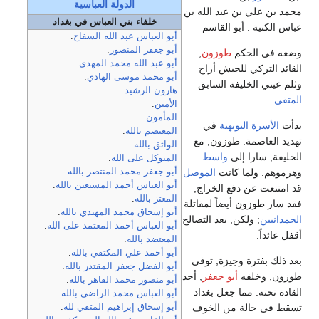
الدولة العباسية
محمد بن علي بن عبد الله بن
خلفاء بني العباس في بغداد
عباس الكنية : أبو القاسم
أبو العباس عبد الله السفاح
.
أبو جعفر المنصور
.
وضعه في الحكم
طوزون
,
أبو عبد الله محمد المهدي
.
القائد التركي للجيش أزاح
أبو محمد موسى الهادي
.
وثلم عيني الخليفة السابق
هارون الرشيد
.
المتقي
.
الأمين
.
المأمون
.
بدأت
الأسرة البويهية
في
المعتصم بالله
.
تهديد العاصمة. طوزون, مع
الواثق بالله
.
الخليفة, سارا إلى
واسط
المتوكل على الله
.
وهزموهم. ولما كانت
الموصل
أبو جعفر محمد المنتصر بالله
.
أبو العباس أحمد المستعين بالله
.
قد امتنعت عن دفع الخراج,
المعتز بالله
.
فقد سار طوزون أيضاً لمقاتلة
أبو إسحاق محمد المهتدي بالله
.
الحمدانيين
; ولكن, بعد التصالح
أبو العباس أحمد المعتمد على الله
.
أقفل عائداً.
المعتضد بالله
.
أبو أحمد علي المكتفي بالله
.
بعد ذلك بفترة وجيزة, توفي
أبو الفضل جعفر المقتدر بالله
.
طوزون, وخلفه
أبو جعفر
, أحد
أبو منصور محمد القاهر بالله
.
القادة تحته. مما جعل بغداد
أبو العباس محمد الراضي بالله
.
تسقط في حالة من الخوف
أبو إسحاق إبراهيم المتقي لله
.