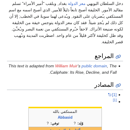
دخل السلطان البويهي
معز الدولة
بغداد, وبلقب "أمير الأمراء" تسلم
مقاليد الأمور. الخليفة أصبح تابعاً ذليلاً للأمير, الذي أصبح اسمه مع اسم
المستكفي يـُضربان على النقود, ويـُدعى لهما سويةً في الخطب; إلا أن
كل ذلك لم يـُجدِ شيئاً. فقد كان معز الدولة يتوجس خيفة من الخليفة
لكونه صنيعة الأتراك. لاحقاً حـُرم المستكفي من نعمة البصر ونـُحـِّيَ.
وقد ظل كخليفة لأكثر قليلاً من عام واحد. اضطربت المدينة ونـُهـِب
قصر الخليفة.
المراجع
This text is adapted from
William Muir
's
public domain
, The
Caliphate: Its Rise, Decline, and Fall.
المصادر
[1]
[1]
المستكفي بالله
Abbasid
وُلِد:
?
توفي:
?