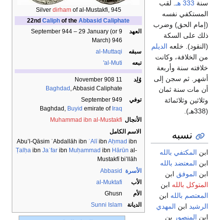
سنة
333 هـ
. لقب
Silver
dirham
of al-Mustakfi, 945
المستكفي نفسه
22nd
Caliph
of the
Abbasid Caliphate
(إمام الحق) وضرب
العهد
September 944 – 29 January (or 9
ذلك على السكة
March) 946
(النقود). خلعه
الديلم
سبقه
al-Muttaqi
من الخلافة، وكانت
تبعه
al-Muti'
خلافته سنة وأربعة
أشهر. ثم سجن إلى
وُلِد
11 November 908
Baghdad
, Abbasid Caliphate
أن مات سنة ثمان
وثلاثين وثلاثمائة
توفي
September 949
Baghdad,
Buyid
emirate of
Iraq
(338هـ).
الأنجال
Muhammad ibn al-Mustakfi
نسبه
الاسم الكامل
Abu’l-Qāsim ʿAbdallāh ibn
ʿAlī
ibn
Aḥmad
ibn
Ṭalḥa
ibn
Jaʿfar
ibn
Muḥammad
ibn
Hārūn
al-
ابن
المكتفي بالله
Mustakfī bi’llāh
ابن
المعتضد بالله
الأسرة
Abbasid
ابن
الموفق
ابن
الأب
al-Muktafi
المتوكل بالله
ابن
الأم
Ghusn
المعتصم بالله
ابن
الديانة
Sunni Islam
الرشيد
ابن
المهدي
ابن
المنصور
بن