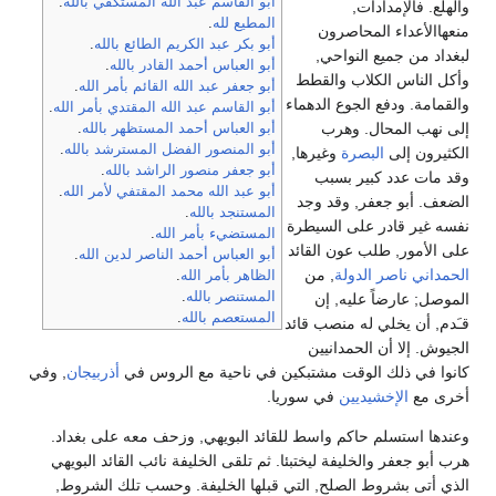
أبو القاسم عبد الله المستكفي بالله
.
والهلع. فالإمدادات,
المطيع لله
.
منعهاالأعداء المحاصرون
أبو بكر عبد الكريم الطائع بالله
.
لبغداد من جميع النواحي,
أبو العباس أحمد القادر بالله
.
وأكل الناس الكلاب والقطط
أبو جعفر عبد الله القائم بأمر الله
.
والقمامة. ودفع الجوع الدهماء
أبو القاسم عبد الله المقتدي بأمر الله
.
إلى نهب المحال. وهرب
أبو العباس أحمد المستظهر بالله
.
أبو المنصور الفضل المسترشد بالله
.
الكثيرون إلى
البصرة
وغيرها,
أبو جعفر منصور الراشد بالله
.
وقد مات عدد كبير بسبب
أبو عبد الله محمد المقتفي لأمر الله
.
الضعف. أبو جعفر, وقد وجد
المستنجد بالله
.
نفسه غير قادر على السيطرة
المستضيء بأمر الله
.
على الأمور, طلب عون القائد
أبو العباس أحمد الناصر لدين الله
.
الحمداني
ناصر الدولة
, من
الظاهر بأمر الله
.
المستنصر بالله
.
الموصل; عارضاً عليه, إن
المستعصم بالله
.
قـَدم, أن يخلي له منصب قائد
الجيوش. إلا أن الحمدانيين
كانوا في ذلك الوقت مشتبكين في ناحية مع الروس في
أذربيجان
, وفي
أخرى مع
الإخشيديين
في سوريا.
وعندها استسلم حاكم واسط للقائد البويهي, وزحف معه على بغداد.
هرب أبو جعفر والخليفة ليختبئا. ثم تلقى الخليفة نائب القائد البويهي
الذي أتى بشروط الصلح, التي قبلها الخليفة. وحسب تلك الشروط,