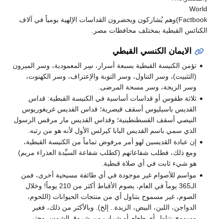
World
Factbook)وهم يُشاركون ويحضرون القداسات الإلهية يومياً في آلاف
الكنائس القبطية بمختلف محافظات مصر.
الايمان الكنسي القبطي
تؤمن الكنيسة القبطية بسبعة أسرار، سِر المعمودية، وسر الميرون
(التثبيت)، وسر التناول، وسر التوبة والإعتراف، وسر الكهنوت،
وسر الزيجة، وسر مسحة المرضى.
ثلاثة طقوس أو قداسات أساسية في الكنيسة القبطية: قداس
القديس باسيليوس أسقف قيصرية؛ قداس القديس غريغوريوس
النيصي أسقف القسطنطينية؛ وقداس القديس مار مرقس الرسول
الذي سمي باسم القديس البابا كيرلس الأول لأنه هو من رتبه.
إن عبادة القديسين لهو أمر مرفوض تماماً من الكنيسة القبطية،
ومع ذلك، فطلب شفاعاتهم (كطلب شفاعة السيِّدة العذراء مريم)
هو شيء ثابت في أي صلاة قبطية.
مواسم للأصوام غير موجودة في أي طائفة مسيحية أخرى، فمن
الـ365 يوماً في العام، يصوم الأقباط أكثر من 210 يوماً! وخلال
الصوم، غير مسموح بتناول أي من منتجات الحيوانات (اللحوم،
الدواجن، اللبن، البيض، الزبدة.. إلخ). وبالأكثر من ذلك، فغير
مسموح بتناول أي طعام أو شراب من شروق الشمس وحتى