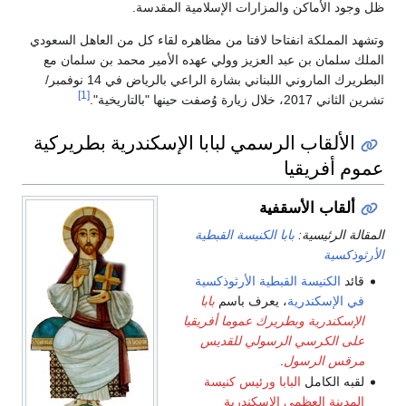
ظل وجود الأماكن والمزارات الإسلامية المقدسة.
وتشهد المملكة انفتاحا لافتا من مظاهره لقاء كل من العاهل السعودي
الملك سلمان بن عبد العزيز وولي عهده الأمير محمد بن سلمان مع
البطريرك الماروني اللبناني بشارة الراعي بالرياض في 14 نوفمبر/
[1]
تشرين الثاني 2017، خلال زيارة وُصفت حينها "بالتاريخية".
الألقاب الرسمي لبابا الإسكندرية بطريركية
عموم أفريقيا
ألقاب الأسقفية
المقالة الرئيسية:
بابا الكنيسة القبطية
الأرثوذكسية
قائد
الكنيسة القبطية الأرثوذكسية
في الإسكندرية
، يعرف باسم
بابا
الإسكندرية وبطريرك عموما أفريقيا
على الكرسي الرسولي للقديس
مرقس الرسول
.
لقبه الكامل
البابا ورئيس كنيسة
المدينة العظمى الإسكندرية