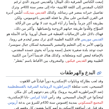
إتبعت الكنائس الشرقية ذلك المِثال؛ والقديس جيروم -الذي تَرجَم
الكتاب المقدس إلى اللغة اللاتينية- جاء إلى مصر سنة 400م. وترك
تفاصيل خبراته بمصر في رسائله. وكذلك
القديس بنيديكت
أسَّس أديرة
في القرن السادس على مثال ما فعله القديس باخوميوس، ولكن
بطريقة أكثر حِزماً. وأيضاً زار آباء البرية عدد لا نهائي من الرحَّالة
السوَّاح وقَلَّدوا طريقة حياتهم الروحية وإنضباطها.. وأكثر من ذلك،
فهناك دلائل على الإرساليات القبطية في شمال أوروبا. وأحد الأمثلة هو
القديس موريس
قائد الكتيبة الطيبية الذي ترك مصر ليخدم في روما،
وإنتهى الأمر به إلى التعليم والتبشير بالمسيحية لسكان جبال سويسرا،
حيث توجد بلدة صغيرة تحمل إسمه وديراً له يحوي جسده المقدس،
بالإضافة لبعض كتبه ومتعلقاته. وكذلك هناك قديساً آخراً من الكتبية
الطيبية وهو
القديس فيكتور
، والمعروف بين الأقباط باسم "بقطر".
البدع والهرطقات
وقد لعب بطارِكة وباباوات الإسكندرية دوراً قياديّاً في اللاهوت
المسيحي، تحت سلطة
الإمبراطورية الرومانية الشرقية
بالقسطنطينية
(ضد الإمبراطورية الغربية بروما). وكان يتم دعوتهم إلى كل مكان
ليتحدَّثوا عن الإيمان المسيحي. وقد رأس
البابا كيرلس
-بابا الإسكندرية-
المجمع المسكوني
بمدينة إفسوس سنة 430م للتبرؤ من بدعة
أريوس
.
وقد قيل عن أساقِفة الإسكندرية أنهم كانوا يقضون كل وقتهم في