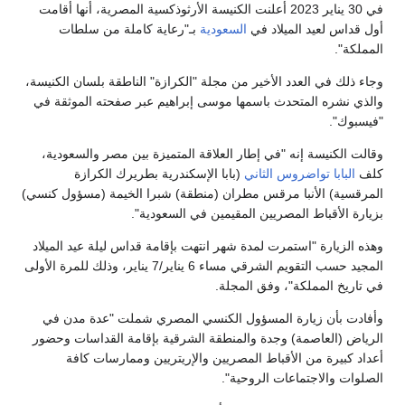
في 30 يناير 2023 أعلنت الكنيسة الأرثوذكسية المصرية، أنها أقامت
أول قداس لعيد الميلاد في
السعودية
بـ"رعاية كاملة من سلطات
المملكة".
وجاء ذلك في العدد الأخير من مجلة "الكرازة" الناطقة بلسان الكنيسة،
والذي نشره المتحدث باسمها موسى إبراهيم عبر صفحته الموثقة في
"فيسبوك".
وقالت الكنيسة إنه "في إطار العلاقة المتميزة بين مصر والسعودية،
كلف
البابا تواضروس الثاني
(بابا الإسكندرية بطريرك الكرازة
المرقسية) الأنبا مرقس مطران (منطقة) شبرا الخيمة (مسؤول كنسي)
بزيارة الأقباط المصريين المقيمين في السعودية".
وهذه الزيارة "استمرت لمدة شهر انتهت بإقامة قداس ليلة عيد الميلاد
المجيد حسب التقويم الشرقي مساء 6 يناير/7 يناير، وذلك للمرة الأولى
في تاريخ المملكة"، وفق المجلة.
وأفادت بأن زيارة المسؤول الكنسي المصري شملت "عدة مدن في
الرياض (العاصمة) وجدة والمنطقة الشرقية بإقامة القداسات وحضور
أعداد كبيرة من الأقباط المصريين والإريتريين وممارسات كافة
الصلوات والاجتماعات الروحية".