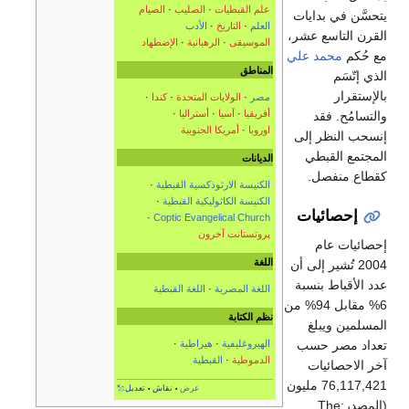
علم القبطيات
·
الصليب
·
الصيام
يتحسَّن في بدايات
العلم
·
التاريخ
·
الأدب
القرن التاسع عشر،
الموسيقى
·
الرهبانية
·
الإضطهاد
مع حُكم
محمد علي
المناطق
الذي إتّسَم
بالإستقرار
مصر
·
الولايات المتحدة
·
كندا
·
أفريقيا
·
آسيا
·
أستراليا
·
والتسامُح. فقد
اوروبا
·
أمريكا الجنوبية
إنسحب النظر إلى
المجتمع القبطي
الديانات
كقطاع منفصل.
الكنيسة الارثوذكسية القبطية
·
الكنيسة الكاثوليكية القبطية
·
إحصائيات
·
Coptic Evangelical Church
پروتستانت آخرون
إحصائيات عام
اللغة
2004 تُشير إلى أن
عدد الأقباط بنسبة
اللغة المصرية
·
اللغة القبطية
6% مقابل 94% من
نظم الكتابة
المسلمين ويبلغ
تعداد مصر حسب
الهيروغليفية
·
هيراطية
·
الدموطية
·
القبطية
آخر الاحصائيات
76,117,421 مليون
عرض
نقاش
تعديل
•
•
(المصدر:The