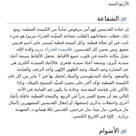
الأرثوذكسية.
الشفاعة
إن عبادة القديسين لهو أمر مرفوض تماماً من الكنيسة القبطية، ومع
ذلك، فطلب شفاعاتهم (كطلب شفاعة السيِّدة العذراء مريم) هو شيء
ثابت في أي صلاة قبطية. وكل كنيسة قبطية تُسمى على اسم قديس
شفيع. ومن ضمن كل القديسين،
فالسيدة العذراء مريم
والدة الإله
تحتل مكانة خاصة في قلوب جميع الأقباط. يحتفل الأقباط بسبعة أعياد
سيدية كُبرى، وسبعة أعياد سيدية صُغرى. فالأعياد السيدية الكبرى هي
عيد البشارة وعيد الميلاد وعيد الظهور الإلهي وأحد الزعف والقيامة
والصعود. وأعياد البنديقوستي والميلاد يُحتفل بها في 7 يناير من كل عام.
الكنيسة القبطية تؤكد أكثر على مجيئ السيِّد المسيح بالميلاد، وكذا
بالأكثر على قيامته المقدسة. وعادة ما يكون عيد القيامة في الأحد
التالي بعد أن يصبح القمر بدراً في الربيع. والنتيجة القبطية حافِلة بأعياد
أخرى واحتفلات بذكرى إستشهاد أو إنتقال القديسين المشهورين (أمثال
مار مرقس، مار مينا، مار جرجس، القديس تكلا هيمانوت، الشهيدة
بربارة... إلخ) في التاريخ الكنسي.
الأصوام