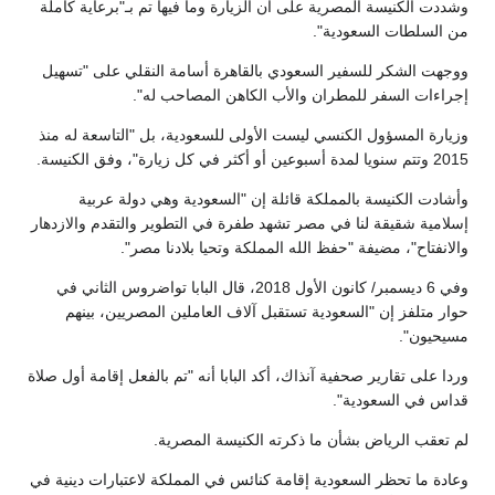
وشددت الكنيسة المصرية على أن الزيارة وما فيها تم بـ"برعاية كاملة
من السلطات السعودية".
ووجهت الشكر للسفير السعودي بالقاهرة أسامة النقلي على "تسهيل
إجراءات السفر للمطران والأب الكاهن المصاحب له".
وزيارة المسؤول الكنسي ليست الأولى للسعودية، بل "التاسعة له منذ
2015 وتتم سنويا لمدة أسبوعين أو أكثر في كل زيارة"، وفق الكنيسة.
وأشادت الكنيسة بالمملكة قائلة إن "السعودية وهي دولة عربية
إسلامية شقيقة لنا في مصر تشهد طفرة في التطوير والتقدم والازدهار
والانفتاح"، مضيفة "حفظ الله المملكة وتحيا بلادنا مصر".
وفي 6 ديسمبر/ كانون الأول 2018، قال البابا تواضروس الثاني في
حوار متلفز إن "السعودية تستقبل آلاف العاملين المصريين، بينهم
مسيحيون".
وردا على تقارير صحفية آنذاك، أكد البابا أنه "تم بالفعل إقامة أول صلاة
قداس في السعودية".
لم تعقب الرياض بشأن ما ذكرته الكنيسة المصرية.
وعادة ما تحظر السعودية إقامة كنائس في المملكة لاعتبارات دينية في