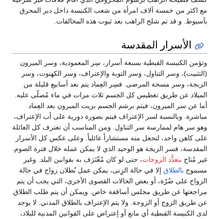
مع اكثر من خمسة آلاف امرأة من شعب الكنيسة داخل دير المحرق
بآسيوط. و قد تم شلح الراهب بعد ثبوت هذه المخالفات.
الأسرار المقدسة
وتؤمن الكنيسة القبطية بسبعة أسرار، سِر المعمودية، وسر الميرون
(التثبيت)، وسر التناول، وسر التوبة والإعتراف، وسر الكهنوت، وسر
الزيجة، وسر مسحة المرضى. فسِر العِماد يتم بعد أسابيع قليلة من
الميلاد عن طريق تغطيس كل الجسم ثلاث مرات في ماء مُصلّى عليه.
أما عن سر الميرون، فيتم برشم الجسم بزيت الميرون بعد العِماد
مباشرة. وبالنسبة لسر الإعتراف فيتم بصورة دورية على أب الإعتراف،
وهو سر هام لممارسة سر التناول. ومن المناسب أن تعترف كل العائلة
على كاهن واحد، لتجعل منه مستشاراً عائلياً. وعلى عكس كل الأسرار
المقدسة، فسر الزيجة هو الوحيد الذي لا يمكن عمله خلال فترة الصوم.
غير مُتاح
بتعدُّد الزوجات
، حتى لو كان مُعْتَرَف به بقوانين البلد. وغير
مسموح
بالطلاق
إلا في حالة الزِِنى، يمكن عمل بُطلان زواج في حالة
الزواج على ضُرّة، أو بعض الحالات القصوى الأخرى، التي يجب أن يتم
مراجعتها عن طريق مجلس أساقفة خاص. ويمكن أن يتم طلب الطلاق
عن طريق الزوج أو الزوجة. ولا يتم الإعتراف بالطلاق المدني. لا يوجد
لدى الكنيسة القبطية أي مانع أو إعتراض على القوانين المدنية للبلاد،