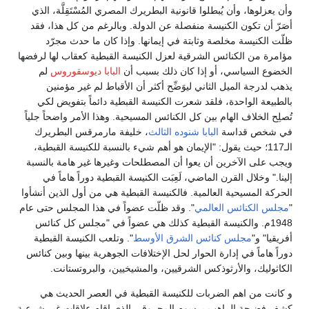
وأن يعزلوها، وأن يُبطلوا قانونية البطريرك المصري المُسْتَقِلَّة، الذي
أصَرّ أن تكون الكنيسة منفصلة عن الدولة. وبالرغم من كل هذا، فقد
ظلّت الكنيسة مخلصة وثابتة في إيمانها. وإذا كان ما حدث مجرّد
مؤامرة من الكنائس الشرقية لعزل الكنيسة القبطية كعقاب لها لرفضها
الخضوع السياسي، أو إذا كان ذلك بسبب أن
البابا ديوسقوروس
لم
يذهب لدرجة الميل الثاني ليوَضِّح أكثر أن الأقباط لم غير مؤمنين
بالطبيعة الواحدة، فلقد شعرت الكنيسة القبطية دائماً بتفويض لكي
تُصلِح الخلاف الهام بين كل الكنائس المسيحية. وهذا الأمر واضحاً جلياً
في شخص قداسة
البابا شنوده الثالث
، خليفة مارمرقس البطريرك
الـ117؛ حيث يقول: "الإيمان هو أهم شيء بالنسبة للكنيسة القبطية،
ويجب على الآخرين أن يعوا أن المصطلحات وغيرها غير هامة بالنسبة
إلينا." وخلال القرن الماضي، لَعِبَت الكنيسة القبطية دوراً هاماً في
الحركة المسيحية العالمية. فالكنيسة القبطية هي من أول الذين أنشأوا
"
مجلس الكنائس العالمي
". وقد ظلّت عضواً في هذا المجلس حتى عام
1948م. والكنيسة القبطية كذلك هي عضواً في "مجلس كل كنائس
أفريقيا" و"
مجلس كنائس الشرق الأوسط
". وتلعب الكنيسة القبطية
دوراً هاماً في إدارة الحوار لحل الإختلافات الجوهرية بينها وبين كنائس
الكاثوليك، والأرثوذكس الشرقيين، والمشيخيين، والبروتستانت.
و كانت من اهم الضربات للكنيسة القبطية في العصر الحديث هي
كشف فضيحة الراهب برسوم المحروقي الذي اقام علاقات غير شرعية