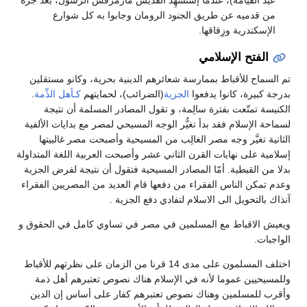
عيد القيامة)، عندما إسْتُشْهِد القديس مارمرقس الرسول، بعد جَرّه
من قدميه عن طريق الجنود الرومان وجابوا به كل شوارع
الإسكندرية وزِقاقها.
الفتح الإسلامي
تم السماح للأقباط بممارسة شعائرهم الدينية بحرية، وكانو مستقلين
بدرجة كبيرة، كانوا يدفعوا
الجزية
(الضرائب)، لحمايتهم
كـأهل الذِّمة
.
الكنيسة تمتّعت بفترة سالِمة، و تقول المصادر المسلمة أن نتيجة
لسماحة الإسلام فقد بدأ تغيُّر الوجه المسيحي لمصر مع بدايات الألفية
الثانية تغيَّر وجه مصر الغالِب من المسيحية وأصبحت مصر غالبيتها
إسلامية على نهايات القرن الثاني عشر وأصبحت العربية اللغة المتداولة
بدلا من القبطية. أمّا المصادر المسيحية فتقول أن نتيجة لفرض الجزية
وعدم تمكن الناس الفقراء من دفعها قام العديد من المصريين الفقراء
آنذاك بالتحويل الى الاسلام لتفادي دفع الجزية .
ويعيش الاقباط مع المسلمين في مصر في تساوي كامل في الحقوق و
الواجبات.
اختلف المسلمون على مدى 14 قرنا من الزمان على نظرتهم للأقباط
وللمسيحيين عموما لأنه في الإسلام هناك نصوص تعتبرهم أهل ذمة
وأقرب للمسلمين وهناك نصوص تعتبرهم كفار على أساس إن الدين