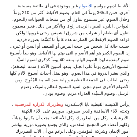
الأقباط لديهم مواسم
للأصوام
غير موجودة في أي طائفة مسيحية
أخرى، فمن الـ365 يوماً في العام، يصوم الأقباط أكثر من 210 يوماً.
وخلال الصوم، غير مسموح بتناول أي من منتجات الحيوانات (اللحوم،
الدواجن، اللبن، البيض، الزبدة.. إلخ). وبالأكثر من ذلك، فغير مسموح
بتناول أي طعام أو شراب من شروق الشمس وحتى غروبها! ولكن
قواعد الصوم الإنقطاعي الصارمة هذه غالباً ما تُبَسَّط بصورة فردية
حسب حالة كل شخص من حيث المرض أو الضعف أو السن أو غيره..
إن الصوم الكبير هو أهم الأصوام التي يهتم بها الأقباط. وهو يبدأ بأسبوع
صوم كمقدمة لهذا الصوم الهام، يتبعه 40 يوماً كذكرى لصوم السيِّد
المسيح الأربعين يوماً على الجبل، يتبعها أسبوع الآلام (اسمه البصخة)،
والذي يعتبر الذروة في هذا الصوم.. وهو يمثل أحداث أسبوع الآلام كلها
وحتى الصَّلب في الجمعة العظيمة ونهاية بعيد القيامة المُفْرِح. ومن
الأصوام الأخرى صوم مجئ السيد المسيح للعالم بالميلاد، وصوم
الرسل، وصوم السيِّدة العذراء مريم، وصوم يونان.
يرأس الكنيسة القبطية بابا الإسكندرية
وبطريرك
الكرازة المرقسية
،
وتحته الآباء الآساقفة والذين يشرفون بدورهم على الآباء الكهنة
بالأبرشيات. وكل من البطريرك وكل الأساقفة يجب أن يكونوا رهباناً،
وكلهم أعضاء في المجمع المقدس، والذي يجتمع بصورة دورية ليباشر
أمور الإيمان وشركة المؤمنين. وعلى الرغم من أن الأب البطريرك