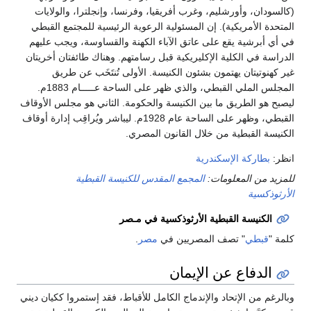
(كالسودان، وأورشليم، وغرب أفريقيا، وفرنسا، وإنجلترا، والولايات
المتحدة الأمريكية). إن المسئولية الرعوية الرئيسية للمجتمع القبطي
في أي أبرشية يقع على عاتق الآباء الكهنة والقساوسة، ويجب عليهم
الدراسة في الكلية الإكليريكية قبل رسامتهم. وهناك طائفتان أخريتان
غير كهنوتيتان يهتمون بشئون الكنيسة. الأولى تُنتَخَب عن طريق
المجلس الملي القبطي، والذي ظهر على الساحة عـــــام 1883م.
ليصبح هو الطريق ما بين الكنيسة والحكومة. الثاني هو مجلس الأوقاف
القبطي، وظهر على الساحة عام 1928م. ليباشر ويُراقِب إدارة أوقاف
الكنيسة القبطية من خلال القانون المصري.
انظر:
بطاركة الإسكندرية
للمزيد من المعلومات:
المجمع المقدس للكنيسة القبطية
الأرثوذكسية
الكنيسة القبطية الأرثوذكسية في مـصر
كلمة "
قبطي
" تصف المصريين في
مصر
.
الدفاع عن الإيمان
وبالرغم من الإتحاد والإندماج الكامل للأقباط، فقد إستمروا ككيان ديني