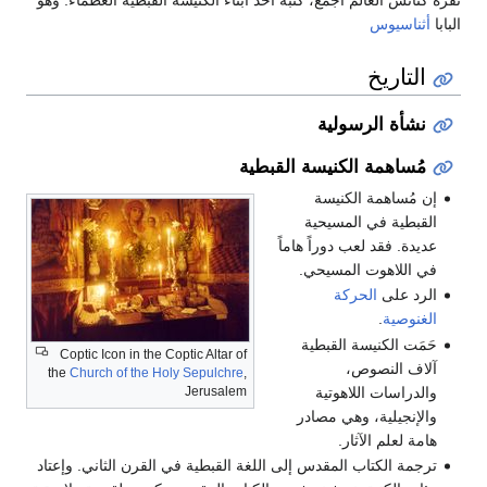
تقرِّهُ كنائس العالم أجمع، كتبه أحد أبناء الكنيسة القبطية العظماء: وهو
البابا
أثناسيوس
التاريخ
نشأة الرسولية
مُساهمة الكنيسة القبطية
إن مُساهمة الكنيسة
القبطية في المسيحية
عديدة. فقد لعب دوراً هاماً
في اللاهوت المسيحي.
الرد على
الحركة
الغنوصية
.
حَمَت الكنيسة القبطية
Coptic Icon in the Coptic Altar of
آلاف النصوص،
the
Church of the Holy Sepulchre
,
والدراسات اللاهوتية
Jerusalem
والإنجيلية، وهي مصادر
هامة لعلم الآثار.
ترجمة الكتاب المقدس إلى اللغة القبطية في القرن الثاني. وإعتاد