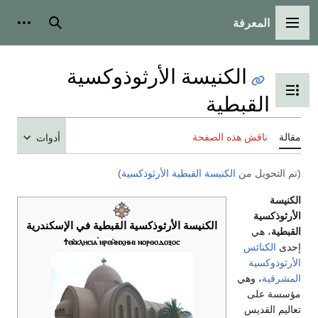
المعرفة
القائمة الرئيسية
بحث
أدوات
الكنيسة الأرثوذوكسية
تبديل عرض جدول المحتويات
القبطية
مقالة
ناقش هذه الصفحة
أدوات
(تم التحويل من
الكنيسة القبطية الأرثوذكسية
)
الكنيسة
الأرثوذكسية
الكنيسة الأرثوذكسية القبطية في الإسكندرية
القبطية
، هي
Ϯⲉⲕ̀ⲕⲗⲏⲥⲓⲁ ̀ⲛⲣⲉⲙ̀ⲛⲭⲏⲙⲓ ⲛⲟⲣⲑⲟⲇⲟⲝⲟⲥ
إحدى
الكنائس
الأرثوذوكسية
المشرقية
، وهي
مؤسسة على
تعاليم القديس