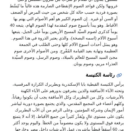
غروبها! ولكن قواعد الصوم الإنقطاعي الصارمة هذه غالباً ما تُبَسَّط
بصورة فردية حسب حالة كل شخص من حيث المرض أو الضعف
أو السن أو غيره.. إن الصوم الكبير هو أهم الأصوام التي يهتم بها
الأقباط. وهو يبدأ بأسبوع صوم كمقدمة لهذا الصوم الهام، يتبعه 40
يوماً كذكرى لصوم السيِّد المسيح الأربعين يوماً على الجبل، يتبعها
أسبوع الآلام (اسمه البصخة)، والذي يعتبر الذروة في هذا الصوم..
وهو يمثل أحداث أسبوع الآلام كلها وحتى الصَّلب في الجمعة
العظيمة ونهاية بعيد القيامة المُفْرِح. ومن الأصوام الأخرى صوم
مجئ السيد المسيح للعالم بالميلاد، وصوم الرسل، وصوم السيِّدة
العذراء مريم، وصوم يونان.
رئاسة الكنيسة
يرأس الكنيسة القبطية بابا الإسكندرية وبطريرك الكرازة المرقسية،
وتحته الآباء الآساقفة والذين يشرفون بدورهم على الآباء الكهنة
بالأبرشيات. وكل من البطريرك وكل الأساقفة يجب أن يكونوا رهباناً،
وكلهم أعضاء في المجمع المقدس، والذي يجتمع بصورة دورية ليباشر
أمور الإيمان وشركة المؤمنين. وعلى الرغم من أن الأب البطريرك
يكون على مستوى عالٍ ويُقدَّر كثيراً من جميع الأقباط، إلا أنه لا يتمتع
برفعة فوق المستوى ولا يكون معصوماً من الخطأ. واليوم يوجد أكثر
من 60 أسقفاً قبطياً يباشرون عمل الأبرشيات داخل مصر وخارجها