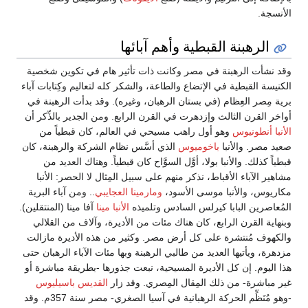
الأنسجة.
الرهبنة القبطية وأهم آبائها
وقد نشأت الرهبنة في مصر وكانت ذات تأثير هام في تكوين شخصية
الكنيسة القبطية في الإتضاع والطاعة، والشكر كله لتعاليم وكِتابات آباء
برية مِصر العِظام (في بستان الرهبان، وغيره). وقد بدأت الرهبنة في
أواخر القرن الثالث وإزدهرت في القرن الرابع. ومن الجدير بالذِّكر أن
الأنبا أنطونيوس
وهو أول راهب مسيحي في العالم، كان قبطياً من
صعيد مصر. والأنبا
باخوميوس
الذي أسَّس نظام الشركة والرهبنة، كان
قبطياً كذلك. والأنبا بولا، أوَّل السوَّاح كان قبطياً. وهناك العديد من
مشاهير الآباء الأقباط، نذكر منهم على سبيل المِثال لا الحصر: الأنبا
مكاريوس، والأنبا موسى الأسود،
ومارمينا العجايبي
.. ومن آباء البرية
المُعاصرين البابا كيرلس السادس وتلميذه
الأنبا مينا
آفا مينا (المنتقلين).
وبنهاية القرن الرابع، كان هناك مئات من الأديرة، وآلاف من القلالي
والكهوف مُنتشرة على كل أرض مصر. وكثير من هذه الأديرة مازالت
مزدهرة، ويأتيها العديد من طالبي الرهبنة وبها مئات الآباء الرهبان حتى
هذا اليوم. إن كل الأديرة المسيحية، نبعت جذورها -بطريقة مباشرة أو
غير مباشرة- من ذلك المِقال المِصري. وقد زار
القديس باسيليوس
-وهو مُنَظِّم الحركة الرهبانية في آسيا الصغري- مصر سنة 357م. وقد