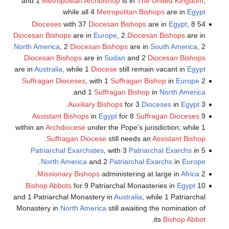
and 1
Metropolitan Archbishop
is in
The United Kingdom
,
.
while all 4
Metropolitan Bishops
are in
Egypt
Dioceses
with 37
Diocesan Bishops
are in
Egypt
, 8
54
Diocesan Bishops
are in
Europe
, 2
Diocesan Bishops
are in
North America
, 2
Diocesan Bishops
are in
South America
, 2
Diocesan Bishops
are in
Sudan
and 2
Diocesan Bishops
are in
Australia
, while 1
Diocese
still remain vacant in
Egypt
Suffragan Dioceses
, with 1
Suffragan Bishop
in
Europe
2
.
and 1
Suffragan Bishop
in
North America
.
Auxiliary Bishops
for 3
Dioceses
in
Egypt
3
Assistant Bishops
in
Egypt
for 8
Suffragan Dioceses
9
within an
Archdiocese
under the Pope's jurisdiction; while 1
.
Suffragan Diocese
still needs an
Assistant Bishop
Patriarchal Exarchates
, with 3
Patriarchal Exarchs
in
5
.
North America
and 2
Patriarchal Exarchs
in
Europe
.
Missionary Bishops
administering at large in
Africa
2
Bishop Abbots
for 9 Patriarchal Monasteries in
Egypt
10
and 1 Patriarchal Monastery in
Australia
; while 1 Patriarchal
Monastery in
North America
still awaiting the nomination of
.
its
Bishop Abbot