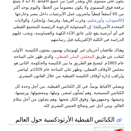
يكون على مستوى عالٍ ويُقدَّر كثيراً من جميع الأقباط، إلا أنه لا يتمتع
برفعة فوق المستوى ولا يكون معصوماً من الخطأ. واليوم يوجد أكثر
من 60 أسقفاً قبطياً يباشرون عمل الأبرشيات داخل مصر وخارجها
(
كالسودان
،
وأورشليم
، وغرب أفريقيا، وفرنسا، وإنجلترا، والولايات
المتحدة الأمريكية). إن المسئولية الرعوية الرئيسية للمجتمع القبطي
في أي أبرشية يقع على عاتق الآباء الكهنة والقساوسة، ويجب عليهم
الدراسة في الكلية الإكليريكية قبل رسامتهم.
وهناك طائفتان أخريتان غير كهنوتيتان يهتمون بشئون الكنيسة. الأولى
تُنتَخَب عن طريق
المجلس الملي القبطي
، والذي ظهر على الساحة
عام 1883م. ليصبح هو الطريق ما بين الكنيسة والحكومة. الثاني هو
مجلس الأوقاف القبطي، وظهر على الساحة عام 1928م. ليباشر
ويُراقِب إدارة أوقاف الكنيسة القبطية من خلال القانون المصري.
ويصلي الأقباط يومياً، في كل الكنائس القبطية، من أجل وحدة كل
الكنائس المسيحية. وهم يُصلّون لمصر، ونيلها، ومحصولها، ورئيسها،
وجيشها، وجمهوريتها، وفوق الكل شعبها. وهم يصلون من أجل سلام
العالم، ومن أجل خير وصالح الجنس البشري كله.
الكنائس القبطية الأرثوذكسية حول العالم