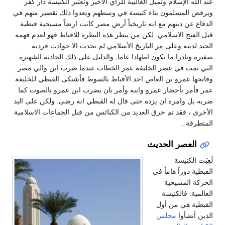
عند الله الإسلام وتميل الغالبية للرأي الأخير وتعتبر الكنيسة دار كفر
ويرفض المسلمون بناء كنيسة في وسطهم ويعدوا ذلك تقصير منهم في
الدفاع عن دينهم مع انه تاريخياً أرض مصر كانت ارضاً مسيحية قبطية
قبل الفتح الاسلامي. لكن من ينظر هذه النظرة للاقباط فهو لعدم فهمه
الجيد لدينه وعلى مر التاريخ الأسلامي لم تحدث الا حوادث فردية
صغيرة ونادرا ما تكون اظهادا عاما, والدليل على ذلك الحادثة الشهيرة
التي تمت في عصر الخليفة عمر الخطاب عندما ضرب ابن والي مصر
وفاتحها عمرو بن العاص احد الأقباط بالسوط فأشتكى القبطي للخليفة
عمر فأمر بأحضار عمرو وابنه وأمر بان يضرب ابن عمرو بالصوت كما
ضربه بل وامره ان يزده حتى قال له القبطي انه رضى. ولكن على اليد
الأخرى ، فقد تم حرق العديد من الكنائس من قبل الجماعات الاسلامية
المتطرفة .
العصر الحديث
لَعِبَت الكنيسة
القبطية دوراً هاماً في
الحركة المسيحية
العالمية. فالكنيسة
القبطية هي من أول
الذين أنشأوا
مجلس