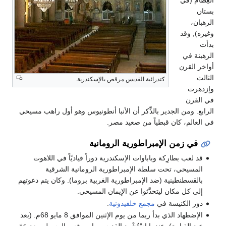
بستان
الرهبان،
وغيره), وقد
بدأت
الرهبنة في
أواخر القرن
الثالث
كتدرائية القديس مرقص بالإسكندرية.
وإزدهرت
في القرن
الرابع. ومن الجدير بالذِّكر أن الأنبا أنطونيوس وهو أول راهب مسيحي
في العالم، كان قبطياً من صعيد مصر.
في زمن الإمبراطورية الرومانية
قد لعب بطارِكة وباباوات الإسكندرية دوراً قياديّاً في اللاهوت
المسيحي، تحت سلطة الإمبراطورية الرومانية الشرقية
بالقسطنطينية (ضد الإمبراطورية الغربية بروما). وكان يتم دعوتهم
إلى كل مكان ليتحدَّثوا عن الإيمان المسيحي.
دور الكنيسة في
مجمع خلقيدونية
.
الإضطهاد الذي بدأ ربما من يوم الإثنين الموافق 8 مايو 68م. (بعد