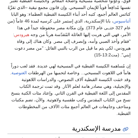
قوي، وكوَّنوا شخصية مسيحية واضحة المعالم. والكنيسة القبطية تعتبر
نفسها مُدافِعاً قوياً للإيمان المسيحي. وإن قانون مجمع نيقية –الذي تقرِّهُ
كنائس العالم أجمع، كتبه أحد أبناء الكنيسة القبطية العظماء: وهو البابا
أثناسيوس
، بابا الإسكندرية، الذي إستمر على كرسيه لمدة 46 عاماً (من
عام 327 حتــى عام 373). وإن مكانة مصر محفوطة جيداً في هذا
الأمر، فهي التي هربت إليها العائلة المُقدّسة هرباً من وجه
هيرودس
:
"فقام وأخذ الصبي وأمه، وإنصرف إلى مصر. وكان هناك إلى وفاة
هيرودس، لكي يتم ما قيل من الرب بالنبي القائل: "من مصر دعوت
إبني". (مت13:2-15)
إن مُساهمة الكنيسة القبطية في المسيحية لهي عديدة. فقد لعب دوراً
هاماً في اللاهوت المسيحي... وخاصة لتحميها من الهرطقات
الغنوصية
.
وقد حَمَت الكنيسة القبطية آلاف النصوص، والدراسات اللاهوتية
والإنجيلية، وهي مصادر هامة لعلم الآثار. وقد تمت ترجمة الكتاب
المقدس إلى اللغة القبطية في القرن الثاني. وإعتاد مئات الكتبة بنسخ
نسخ من الكتاب المقدس وكتب طقسية ولاهوتية. والآن، تضم مكتبات
ومتاحف وجامِعات في العالم أجمع مئات الآلاف من المخطوطات
القبطية.
مدرسة الإسكندرية