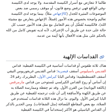
طالما لا تتعارَض مع أسرار الكنيسة المقدسة. ولا يوجد لدى الكنيسة
-وفي الواقع فهي ترفض وضع قانون- أو موقف رسمي ضد بعض
الموضوعات المثيرة للجدل (
كالإجهاض
مثلاً). بينما يوجد لدى الكنيسة
تعاليم واضِحة بخصوص هذه الأمور (فمثلاً، الإجهاض يتعارض مع مشيئة
الله)، فالكنيسة تُفَضِّل أن يتم التعامل مع مثل هذه الأمور حسب كل
حالة على حدة عن طريق أب الإعتراف، لأنه لديه تفويض كامل من الله
بالحكم على مثل هذه الأفعال بأنها آثِمة من عدمه.
القداسات الإلهية
هناك ثلاثة طقوس أو قداسات أساسية في الكنيسة القبطية: قداس
القديس باسيليوس
أسقف
قيصرية
؛ قداس القديس غريغوريوس النيقي
أسقف القسطنطينية؛ وقداس البابا
كيرلس الأول
، البطريرك رقم 24.
إن أساس أو روح القداس الكيرلسي مُستوحى من قداس
مارمرقس
(باللغة اليونانية) من القرن الأول. وقد تم حِفظة وممارسة الصلاة به
عن طريق الكهنة والأساقِفة إلى أن تمّت ترجمته للقبطية عن طريق
البابا كيرلس الأول. واليوم، ما تزال هذه الثلاثة قداسات تُستخدم في
الصلاة، مع بعض المقاطع المُضافة (مثل الشفاعات). ومن الجدير بالذكر
أن القداس الباسيلي هو الأكثر إستخداماً في الكنيسة القبطية