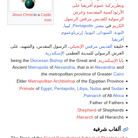
وبطريركية عموم أفريقيا على
الأرثوذكسية المقدسة وعرش
Jesus Christ
in a
Coptic
الرسولية للقديس مرقص الرسول
icon
الكريم
في
مصر
,
Pentapolis
,
ليبيا
,
النوبة
,
السودان
,
اثيوبيا
,
إرترياوعموم
أفريقيا
.
خليفة
القديس مرقس
الإنجيلي
، الرسول المقدس، والشهيد، على
العرش الرسولي للمدينة العظمى
الإسكندرية
.
بابا الإسكندرية
, being the
of the Great and
Diocesan Bishop
Ancient
Metropolis
of
Alexandria
, that is in
Alexandria
and
.
the metropolitan province of Greater
Cairo
Elder
Metropolitan Archbishop
of the Egyptian Province.
.
Primate
of
Egypt
,
Pentapolis
,
Libya
,
Nubia
and
Sudan
.
Patriarch
of All
Africa
Father of Fathers.
Shepherd
of Shepherds.
Hierarch
of all Hierarchs.
ألقاب شرفية
The Dean of the
Great Catechetical School of Theology of