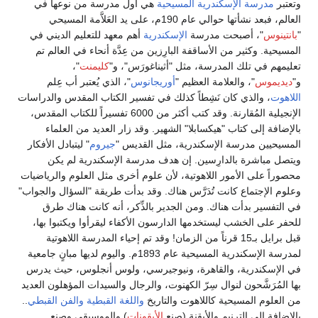
وتعتبر
مدرسة الإسكندرية المسيحية
هي أول مدرسة من نوعها في
العالم، فبعد نشأتها حوالي عام 190م، على يد العَلاَّمة المسيحي
"
بانتينوس
"، أصبحت مدرسة
الإسكندرية
أهم معهد للتعليم الديني في
المسيحية. وكثير من الأساقفة البارِزين من عِدَّة أنحاء في العالم تم
تعليمهم في تلك المدرسة، مثل "أثيناغورَس"، و"
كليمنت
"،
و"
ديديموس
"، والعلامة العظيم "
أوريجانوس
"، الذي يُعتبر أب عِلم
اللاهوت
، والذي كان نَشِطاً كذلك في تفسير الكتاب المقدس والدراسات
الإنجيلية المُقارنة. وقد كتب أكثر من 6000 تفسيراً للكتاب المقدس،
بالإضافة إلى كتاب "هيكسابلا" الشهير. وقد زار العديد من العلماء
المسيحيين مدرسة الإسكندرية، مثل القديس "
جيروم
" ليتبادل الأفكار
ويتصل مباشرة بالدارِسين. إن هدف مدرسة الإسكندرية لم يكن
محصوراً على الأمور اللاهوتية، لأن علوم أخرى مثل العلوم والرياضيات
وعلوم الإجتماع كانت تُدَرَّس هناك. وقد بدأت طريقة "السؤال والجواب"
في التفسير بدأت هناك. ومن الجدير بالذِّكر، أنه كانت هناك طرق
للحفر على الخشب ليستخدمها الدارسون الأكفاء ليقرأوا ويكتبوا بها،
قبل برايل بـ15 قرناً من الزمان! وقد تم إحياء المدرسة اللاهوتية
لمدرسة الإسكندرية المسيحية عام 1893م. واليوم لديها مبانٍ جامعية
في الإسكندرية، والقاهرة، ونيوجيرسي، ولوس أنجلوس، حيث يدرس
بها المُرَشَّحون لنوال سِرّ الكهنوت، والرجال والسيدات المؤهلون العديد
من العلوم المسيحية كاللاهوت والتاريخ
واللغة القبطية
والفن القبطي
..
بالإضافة إلى الترنيم والأيقنة (صنع
الأيقونات
) والموسيقى وصنع