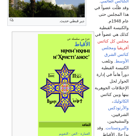
الكنائس العالمي
.
وقد ظلّت عضواً في
هذا المجلس حتى
عام 1948م.
دير قبطي حديث.
والكنيسة القبطية
كذلك هي عضواً في
جزء من سلسلة عن
مجلس كل كنائس
الأقباط
أفريقيا
ومجلس
ⲛⲓⲣⲉⲙ'ⲛⲭⲏⲙⲓ
كنائس الشرق
'ⲛ'Ⲭⲣⲏⲥⲧⲓ'ⲁⲛⲟⲥ
الأوسط
. وتلعب
الكنيسة القبطية
دوراً هاماً في إدارة
الحوار لحل
الإختلافات الجوهرية
بينها وبين كنائس
الكاثوليك
،
والأرثوذكس
الشرقيين،
والمشيخيين،
الثقافة
والبروتستانت
. وقد
العمارة
·
الفن
·
التقويم
بدأ حال الأقباط