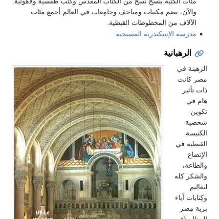
مئات الكتبة بنسخ نسخ من الكتاب المقدس وكتب طقسية ولاهوتية.
والآن، تضم مكتبات ومتاحف وجامِعات في العالم أجمع مئات
الآلاف من المخطوطات القبطية.
مدرسة الإسكندرية المسيحية
الرهبانية
الرهبنة في
مصر كانت
ذات تأثير
هام في
تكوين
شخصية
الكنيسة
القبطية في
الإتضاع
والطاعة،
والشكر كله
لتعاليم
وكِتابات آباء
برية مِصر
العِظام (في