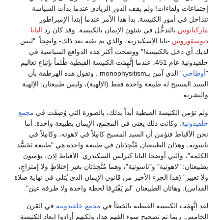
إجتماعات ولقاءات! ولم يقف الدور الريادي عندما بدأت السياسة
تتداخل في أمور الكنيسة. بدأ هذا الأمر عندما إبتدأ الإمبراطور
ماركيانوس
بالتدخُّل في شئون الإيمان بالكنيسة. وقد كان رد
البابا
ديوسقوروس
-بابا الإسكندرية، والذي تم نفيه بعد ذلك- واضِحاً: "ليس
لديك أي دخل بالكنيسة!" ووضحت أكثر هذه الدوافع السياسية في
خلقيدونية عام 451، عندما إتُّهِمَت الكنيسة القبطية ظُلماً بإتباع تعاليم
"
أوطاخي
" الذي آمن بـmonophysitism . وتقول هذه الهرطقة بأن
السيد المسيح له طبيعة واحدة فقط (الإلهية)، وليس طبيعتان: الإلهية
والبشرية.
ولم تؤمن الكنيسة القبطية أبداً بذلك، بالصورة التي وُصِفَت في
مجمع
خلقيدونية
. وكانت ذلك يعني في المجمع، الإيمان بطبيعة واحدة. أما
نحن الأقباط فنؤمن أن السيد المسيح كامِلاً في لاهوته، وكامِلاً في
ناسوته، وهذان الطبيعتان مُتَّحِدَتان في طبيعة واحدة هي "طبيعة تَجَسُّد
الكلمة"، والتي أوضحا البابا كيرلس السكندري. الأقباط إذن، يؤمنون
بطبيعتان: "لاهوتية" و"ناسوتية"، وهما مُتَّحِدَتان بغير إختلاطٍ ولا إمتزاجٍ،
ولا تغيير" (هذا الجزء الأخير من قانون الإيمان الذي يُتلى في نهاية صلاة
القداس). وهاتان الطبيعتان "لم يَفْتَرِقا لحظة واحدة ولا طرفة عين".
لقد إتُّهِمَت الكنيسة القبطية بالخطأ في
مجمع خلقيدونية
في القرن
الخامس. ربما تم تصحيح سوء الفهم هذا، ولكنهم أرادوا إبعاد الكنيسة