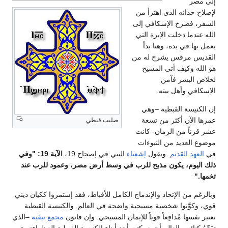
إلى مصر
لإصلاح حذائه الذي اهترأ من
السفر، فصرخ الإسكافي إلى
الله عندما دخلت الإبرة التي
يعمل بها في يده، وهنا بدأ
القديس مرقس يشرح له من
هو الله وكيف أتى المسيح
لخلاص البشر فآمن
الإسكافي وأهل بيته.
إن الكنيسة القبطية –وهي
عمرها الآن أكثر من تسعة
صليب قبطي
عشر قرناً من الزمان- كانت
موضوع العديد من النبوءات
في
العهد القديم
. ويقول
إشعياء
النبي في إصحاح 19،
الآية 19: "وفي
ذلك اليوم، يكون مذبح للرب في وسط أرض مصر، وعمود للرب عند
تخمها."
وبالرغم من الإتحاد والإندماج الكامل للأقباط، فقد إستمروا ككيان ديني
قوي، وكوَّنوا شخصية مسيحية واضحة في العالم. والكنيسة القبطية
تعتبر نفسها مُدافِعاً قوياً للإيمان المسيحي. وإن قانون
مجمع نيقية
–الذي