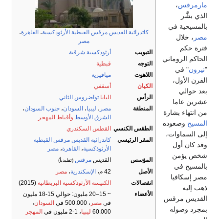
مارمرقس
،
الذي بشَّر
بالمسيحية في
كاتدرائية القديس مرقس القبطية الأرثوذكسية
،
القاهرة
،
مصر
، خلال
مصر
فترة حكم
التبويب
أرثوذكسية شرقية
الحاكم الروماني
التوجه
قبطية
"
نيرون
" في
اللاهوت
ميافيزية
القرن الأول،
الكيان
أسقفي
بعد حوالي
الرأس
البابا
تواضروس الثاني
عشرين عاما
المنطقة
مصر
،
ليبيا
،
السودان
،
جنوب السودان
،
من انتهاء بشارة
الشرق الأوسط
وأقباط المهجر
المسيح
وصعوده
الطقس الكنسي
القطس السكندري
إلى السماوات،
المقر الرئيسي
كاتدرائية القديس مرقس القبطية
وقد كان أول
الأرثوذكسية
،
القاهرة
،
مصر
شخص يؤمن
المؤسس
القديس
مرقس
(تقليدياً)
بالمسيح في
الأصل
42 م،
الإسكندرية
،
مصر
مصر إسكافيا
انفصالات
الكنيسة الأرثوذكسية البريطانية
(2015)
ذهب إليه
الأعضاء
~ 15–20 مليون: حوالي 15-18 مليون
القديس مرقس
في
مصر
، 500.000 في
السودان
،
بمجرد وصوله
60.000
ليبيا
، 1-2 مليون في
المهجر