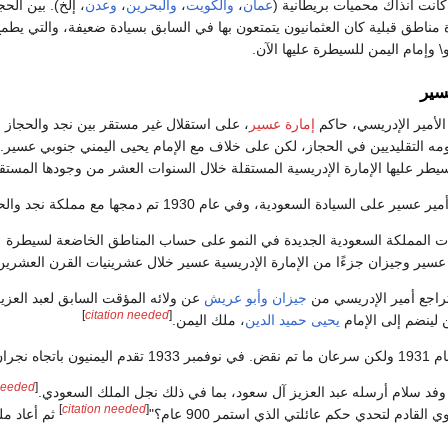
كانت آنذاك محميات بريطانية (
عمان
،
والكويت
،
والبحرين
،
وعدن
، إلخ). بين الحج
 مناطق قبلية كان العثمانيون يتمتعون بها في السابق بسيادة ضعيفة، والتي يطم
 وإمام اليمن للسيطرة عليها الآن.
سير
إمارة عسير
، على استقلال غير مستقر بين نجد والحجاز و
 التقليديين في الحجاز، لكن على خلاف مع الإمام يحيى اليمني جنوبي عسير.
يطر عليها الإمارة الإدريسية المستقلة خلال السنوات العشر من وجودها المستق
ت المملكة السعودية الجديدة في النمو على حساب المناطق الخاضعة لسيطرة
سير وجيزان جزءًا من الإمارة الإدريسية عسير خلال عشرينيات القرن العشرين
راجع أمير الإدريسي من
جيزان
وأبو عريش
عن ولائه المؤقت السابق لعبد العزي
]
citation needed
[
لينضم إلى الإمام
يحيى حميد الدين
، ملك اليمن.
تجاه نجران.
 needed
[
وفد سلام أرسله عبد العزيز آل سعود، بما في ذلك نجل الملك السعودي.
]
citation needed
[
القادم لتحدي حكم عائلتي الذي استمر 900 عام؟"
ثم أعاد مل