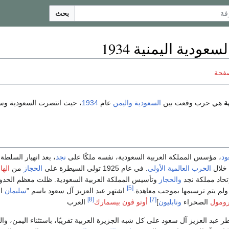
بحث
عودية اليمنية 1934
صفحة
ة
هي حرب وقعت بين
السعودية
واليمن
عام
1934
، حيث انتصرت السعودية و
ود
، مؤسس المملكة العربية السعودية، نفسه ملكًا على
نجد
، بعد انهيار السلطة
خلال
الحرب العالمية الأولى
. في عام 1925 تولى السيطرة على
الحجاز
من
اله
والحجاز
وتأسيس المملكة العربية السعودية. ظلت معظم الحدو
[5]
لم يتم ترسيمها بموجب معاهدة.
اشتهر عبد العزيز آل سعود باسم "
سليمان
ال
[8]
[7]
رومول
الصحراء
ونابليون
]
أوتو ڤون بيسمارك
العرب
عام 1932، سيطر عبد العزيز آل سعود على كل شبه الجزيرة العربية تقريبًا، باستثناء اليمن، وا