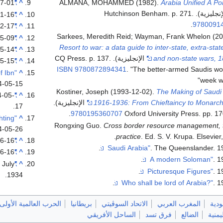
7-01.
"Daring Woman Traveller"
^
ALMANA, MOHAMMED (1982).
Arabia Unified A Por
1-16.
"War Talk in Arabia"
^
.
9780091
2-17.
"Treaty with Yemen signed"
^
Sarkees, Meredith Reid; Wayman, Frank Whelon (20
5-09.
"Britain Neutral - Protection for Nationals"
^
Resort to war: a data guide to inter-state, extra-state
5-14.
"Peace Negotiations in Arabian War"
^
and non-state wars, 
5-15.
"Fighting in Arabia - Truce announced"
^
ISBN
9780872894341
.
The better-armed Saudis wo
f Ibn
^
week w
4-05-15.
Kostiner, Joseph (1993-12-02).
The Making of Saudi 
4-05-
"King of Arabia does not want conquest of Yemen"
^
1916-1936: From Chieftaincy to Monarchi
(in الإنجليزية).
17.
.
9780195360707
Oxford University Press. pp. 1
hting
^
Rongxing Guo.
Cross border resource management, 
4-05-26.
practice
. Ed. S. V. Krupa. Elsevier
6-16.
"Saudi and Yemen - 20-year treaty"
^
. The Queenslander. 1
6-16.
"Arabian Affairs. Treaty Ready"
^
. 1
7 July
"Saudi-Yemen situation"
^
. 1
1934.
. 1
ودية
المغرب العربي
الاتحاد السوڤيتي
بريطانيا
الحرب العالمية الأولى
يمنية
الضالع
فرق تسد
الساحل الأفريقي