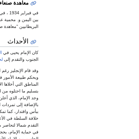
معاهدة صنعاء
في فبراير 1934 ، في بداية الحرب ، أبرمت الحكومة اليمنية والممثل البريطاني في
بين اليمن و. محمية عد
البريطانيين "معاهدة ص
الأحداث
كان الإمام يحيى في
ال
الجنوب والتقدم إلى
لح
وقد قام الإنجليز رغم 
وبحكم طبيعة الأمور في
المناطق التي أخلاها ا
بتسليم ما احتلوه من 
وجد الإمام، الذي أعلن
بالإضافة إلى تمردات 
ببأس واقتدار، كما ت
خلافة السلطة في الأع
التقدم شمالا لتحاصر 
في حماية الإمام، بحج
الحاسم من الإمام الأد