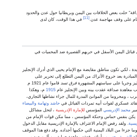
قة" حلت بعض الخلافات بين اليمن وبريطانيا حول عدن والحدود
[11]
لإمام على وقف مهاجمة عدن.
في هذا الوقت، كان لدى
ي قبائل اليمن الأسفل في حربهم القصيرة ضد المحميات في
ة ، لكي تكون مناطق مقايضة مع الإمام يحيى الذي أدرك الإنجليز
المبادرة بعد خروج الأتراك من اليمن التطلع إلى تحرير على
نجليز وجريا على سياستهم المشهورة
فرق تسد
قاموا عام 1921 م
ب معاهدة صداقة عقدت بينه وبين الإنجليز عام
1915
م، وهكذا
 ، ومحروما من الموانئ المدرة للمال جراء نشاطها التجاري،
كقائد عسكري لقوات أبيه تمردات القبائل في
حاشد
وتهامة
والبيضاء
مير
محمد الإدريسي
المؤسس
للإمارة الإدريسية
، لتحل مشاكل
يكن بنفس حماس وحنكة المؤسس ، مما مكن قوات الإمام من
ريسية
. ولقد رفض الإمام الاعتراف بالإمارة الإدريسية مقابل الدخول
ما جزءا من البلاد اليمنية التي حكمها أجداده. وقد دفع هذا الموقف
لة
الشريف حسين
وأبنائه، فعقد معاهدة حماية بين آل سعود و