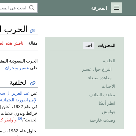
المعرفة
القائمة الرئيسية
الحرب الس
مقالة
ناقش هذه ال
المحتويات
أخف
الخلفية
الحرب السعودية اليمني
على
عسير
ونجران
.
النزاع حول عسير
معاهدة صنعاء
الخلفية
الأحداث
عين
عبد العزيز آل سع
معاهدة الطائف
الإمبراطورية العثمانية
انظر أيضًا
في عام 1932، أعلن إتحاد مملكة نجد
هوامش
خرائط وبدون علامات و
[6]
الحديث"،
وأوليڤر ك
وصلات خارجية
بحلول 