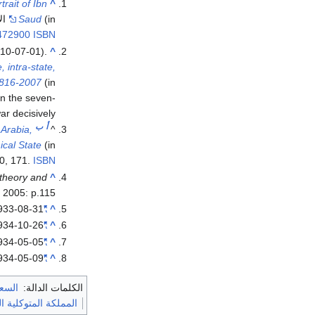
trait of Ibn
^
(in الإنجليزية). Hutchinson Benham. p. 271.
Saud
472900
ISBN
10-07-01).
^
, intra-state,
(in الإنجليزية). CQ Press. p. 137.
1816-2007
n the seven-
ar decisively
أ
ب
Arabia,
^
cal State
70, 171.
ISBN
theory and
^
, 2005: p.115.
933-08-31.
"Saudi Arabia"
^
934-10-26.
"A modern Soloman"
^
934-05-05.
"Picturesque Figures"
^
934-05-09.
"Who shall be lord of Arabia?"
^
الكلمات الدالة:
السع
المملكة المتوكلية ال