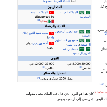
از
تابعة
للملكة العربية السعودية
ح كل
المتحاربون
المملكة العربية
المملكة اليمنية
Supported by:
السعودية
[1]
إيطاليا
القادة والزعماء
اليمن.
عبد العزيز آل سعود
يحيى حميد الدين
(
ملك
[9]
(
الملك
)
وإمام
)
ل.
سعود بن عبد العزيز
أحمد بن يحيى
(ولي
آل سعود
(
ولي العهد
)
العهد)
فيصل بن عبد
العزيز آل سعود
القوى
.
30,000 (8,000 فرد
37,000 (12,000 فرد
[3]
[3]
نظامي)
نظامي)
ز آل
الضحايا والخسائر
[4]
مقتل 2100 عسكري ومدني.
[10]
]
citation
كان هذا هو اليوم الذي قال فيه الملك يحيى مقولته
ك اليمن الإدريسي إلى أراضيه بجيش.