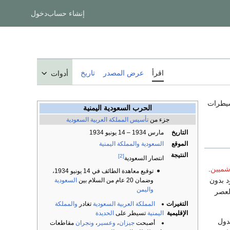
إنشاء حساب
دخول
اقرأ
عرض المصدر
تاريخ
أدوات
سيطرات
الحرب السعودية اليمنية
جزء من
تأسيس المملكة العربية السعودية
التاريخ
مارس 1934 – 14 يونيو 1934
الموقع
السعودية
والمملكة اليمنية
النتيجة
[2]
انتصار السعودية
اشميين
.
توقيع معاهدة الطائف في 14 يونيو 1934،
د بدون
وضمان 20 عام من السلام بين
السعودية
واليمن
عصر
التغيرات
المملكة العربية السعودية
تغادر
والمملكة
الإقليمية
اليمنية
تسيطر على
الحديدة
لدول
أصبحت
جيزان
،
وعسير
،
ونجران
مقاطعات