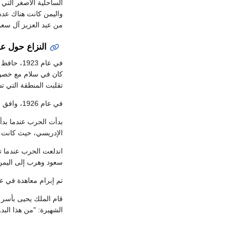
الساحلية الأصغر التي 
واليمن كانت هناك عدة
من عبد العزيز آل سعو\
النزاع حول ع
في عام 1923، حافظ الأمير الإدريسي، حاكم
كان في سلام مع خصومه
تقلبت المنطقة التي تس
في عام 1926، وافق أمير عسير على السيادة السعودية، وفي عام 1930 تم دمجها مع مملكة نجد والحجاز.
بدأت الحرب عندما بدأ
الإدريسي، حيث كانت ع
اندلعت الحرب عندما ت
سعود وهرب إلى اليمن 
تم إبرام معاهدة في عام 1931 ولكن سرعان ما تم نقض. في نوفمبر 1933 تقدم اليمنيون با
قام الملك يحيى بأسر 
الشهيرة: "من هذا البدوي 