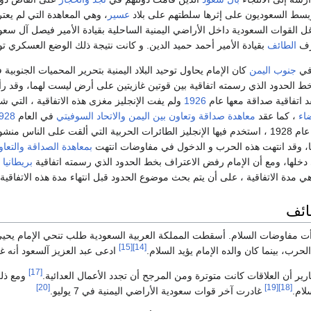
بسط السعوديون على إثرها سلطتهم على بلاد
عسير
، وهي المعاهدة التي لم يع
ل القوات السعودية داخل الأراضي اليمنية الساحلية بقيادة الأمير فيصل آل سعود
رف
الطائف
بقيادة الأمير أحمد حميد الدين. و كانت نتيجة ذلك الوضع العسكري 
 في
جنوب اليمن
كان الإمام يحاول توحيد البلاد اليمنية بتحرير المحميات الجنوب
خط الحدود الذي رسمته اتفاقية بين قوتين غازيتين على أرض ليست لهما، وقد رأ
د اتفاقية صداقة معها عام
1926
ولم يفت الإنجليز مغزى هذه الاتفاقية ، التي
ضاء
، كما عقد
معاهدة صداقة وتعاون بين اليمن والاتحاد السوفيتي
في العام
928
اشتعلت بين الطرفين عام 1928 ، استخدم فيها الإنجليز الطائرات الحربية التي ألقت
يها، وقد انتهت هذه الحرب و الدخول في مفاوضات انتهت
بمعاهدة الصداقة والتعاون
دخلها، ومع أن الإمام رفض الاعتراف بخط الحدود الذي رسمته اتفاقية
بريطانيا
هي مدة الاتفاقية ، على أن يتم بحث موضوع الحدود قبل انتهاء مدة هذه الاتفاقية.
ائف
[15]
[14]
لحرب، بينما كان والده الإمام يؤيد السلام.
ادعى عبد العزيز آلسعود أنه غ
[17]
[20]
[19]
[18]
غادرت آخر قوات سعودية الأراضي اليمنية في 7 يوليو.