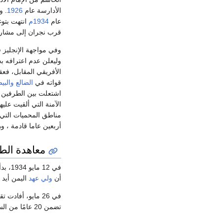
الأدارسة عام
1926
. و
عام
1934م
انتهت بتوغ
قرب نجران إلى مشا
وفي مواجهة الإنجليز
وليعلن عدم اعترافه ب
الأفريقي المقابل، فعق
قواته في
الضالع
والبي
الآمنة التي ألقيت عل
مناطق المحميات التي 
أربعين عاما قادمة ، و
معاهدة الط
في 12 مايو 1934، بدأت مفاوضات السلام. أسقطت المملكة العربية السعودية طلب تنحي الإمام يحيى، لكنها طالبت بهدنة لمدة 20 عامًا على الأقل.
أن
ولي عهد
اليمن أيد ا
في 26 مايو، أفادت تقارير أن العلاقات كانت متوترة ومن المرجح أن تجدد الأعمال العدائية.
تضمن 20 عامًا من السلام.