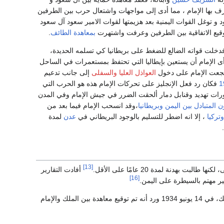
ترف بها الإمام ، مما أدى إلى مواجهات واشتعال حرب بين الطرفين
 و توغل القوات اليمنية بعد هزيمتها لقوات الامير سعود آل سعود
توقيع الاتفاقية بين الطرفين وعرفت واشتهرت
بمعاهدة الطائف
.
ية فدخلت قواته الضالع للضغط على بريطانيا كي تسلمه الحديدة،
ى الإمام أن يستعين بإيطاليا التي تحتفظ بمستعمرات في الساحل
 شجعت الإمام على دخول
العواذل العليا
والسفلى
إلى جانب تدعيم
1
فكان رد فعل الإنجليز على تحركات الإمام هذه هو الحرب التي
 على الناس منشورات تهديد وقنابل دمار ألحقت الضرر في جيش الإمام وفي المدن
 المتبادل بين اليمن وبريطانيا
،وقد انسحب الإمام فيما بعد من
وتركيا
، إلا انه اضطر للتسليم بالوجود البريطاني في
عدن
لمدة
[13]
أفادت التقارير
[16]
ير مهتم بالسيطرة على اليمن.
ومع ذلك، في 14 يونيو 1934 ورد أنه تم توقيع معاهدة بين الملك والإمام