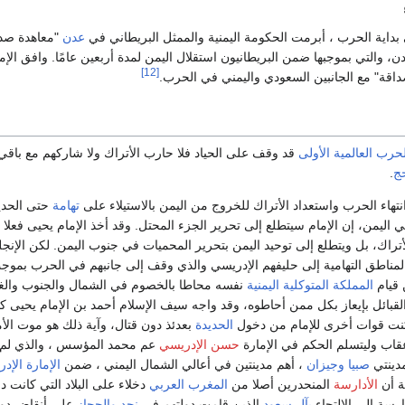
عدن
"معاهدة صدا
ن، والتي بموجبها ضمن البريطانيون استقلال اليمن لمدة أربعين عامًا. وافق ا
[12]
داقة" مع الجانبين السعودي واليمني في الحرب.
حرب العالمية الأولى
قد وقف على الحياد فلا حارب الأتراك ولا شاركهم مع باق
ج
.
انتهاء الحرب واستعداد الأتراك للخروج من اليمن بالاستيلاء على
تهامة
حتى الحديد
 اليمن، إن الإمام سيتطلع إلى تحرير الجزء المحتل. وقد أخذ الإمام يحيى فعلا 
لأتراك، بل ويتطلع إلى توحيد اليمن بتحرير المحميات في جنوب اليمن. لكن الإ
المناطق التهامية إلى حليفهم الإدريسي والذي وقف إلى جانبهم في الحرب بموج
 قيام
المملكة المتوكلية اليمنية
نفسه محاطا بالخصوم في الشمال والجنوب والغرب
القبائل بإيعاز بكل ممن أحاطوه، وقد واجه سيف الإسلام أحمد بن الإمام يحيى 
مكنت قوات أخرى للإمام من دخول
الحديدة
بعدئذ دون قتال، وآية ذلك هو موت الأ
قاب وليتسلم الحكم في الإمارة
حسن الإدريسي
عم محمد المؤسس ، والذي لم 
مدينتي
صبيا
وجيزان
، أهم مدينتين في أعالي الشمال اليمني ، ضمن
الإمارة الإد
ة أن
الأدارسة
المنحدرين أصلا من
المغرب العربي
دخلاء على البلاد التي كانت دو
ارسة إلى الالتجاء
بآل سعود
الذين قامت دولتهم في
نجد
والحجاز
على أنقاض دو