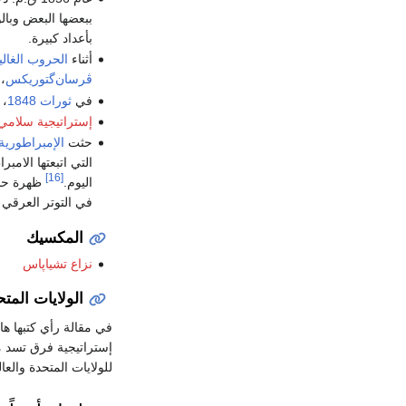
ببعضها البعض وبال
بأعداد كبيرة.
أثناء
الحروب الغالي
ڤرسان‌گتوريكس
،
في
ثورات 1848
، 
إستراتيجية سلامي
حثت
الإمبراطورية 
التي اتبعتها الامبراطورية 
[16]
اليوم.
ظهرة حال
في التوتر العرقي
المكسيك
نزاع تشياپاس
الولايات المت
في مقالة رأي كتبها ه
إستراتيجية فرق تسد م
للولايات المتحدة والعال