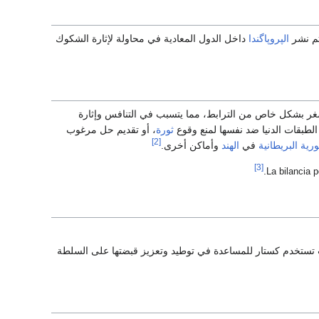
تم نشر
الپروپاگندا
داخل الدول المعادية في محاولة لإثارة الشكوك
صغر بشكل خاص من الترابط، مما يتسبب في التنافس وإثارة
الطبقات الدنيا ضد نفسها لمنع وقوع
ثورة
، أو تقديم حل مرغوب
[2]
رية البريطانية
في
الهند
وأماكن أخرى.
[3]
.
La bilancia p
ستخدم كستار للمساعدة في توطيد وتعزيز قبضتها على السلطة