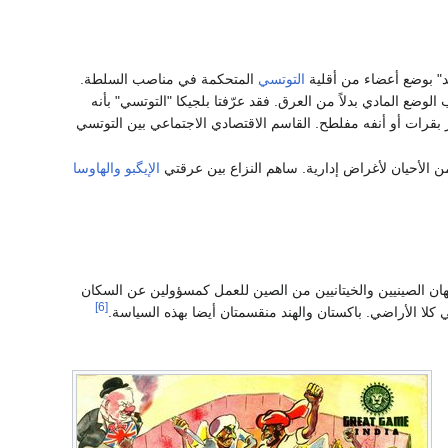
د" بوضع أعضاء من أقلية
التوتسي
المتحكمة في مناصب السلطة.
وضع المادي بدلاً من العرق. فقد عرّفتا بلجيكا "التوتسي" بأنه
قرات أو أنفه مفلطح. القاسم الاقتصادي الاجتماعي بين التوتسي
الإيگبو
والهاوسا
هان الصينيين والخيتانيين من الصين للعمل كمسؤولين عن السكان
[6]
 الأراضي. باكستان والهند منقسمتان أيضا بهذه السياسة.