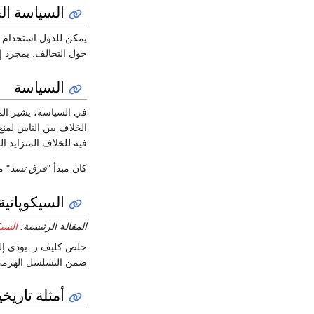
السياسة ال
يمكن للدول استخدام إ
حول التحالف. بمجرد إ
السياسة
في السياسة، يشير الم
الخلاف بين الناس لمن
فيه للخلاف المتزايد 
كان مبدأ "
فرق تسد
" م
السيكوپاتي
المقالة الرئيسية:
السي
خلص كليڤ ر. بودي إل
ضمن التسلسل الهرمي
أمثلة تاريخي