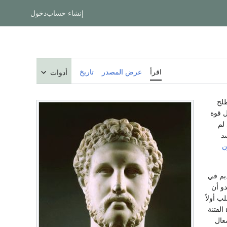
إنشاء حساب
دخول
اقرأ
عرض المصدر
تاريخ
أدوات
ل قوة
لم
د
ن
يم في
و أن
 أولاً
الفتنة
عال