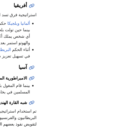
أفريقيا
استراتيجية فرق تسد ا
ألمانيا
وبلجيكا
حكمت
بينما حين تولت بلجيكا الحكم ال
أي شخص يملك أكثر
والهوتو استمر بعد 
أثناء الحكم
البريط
في تسهيل تعزيز س
آسيا
الامبراطورية الم
بينما قام المغول 
المسلمين في بخار
شبه القارة الهندي
تم استخدام استراتيجي
البريطانيون والفرنسي
لتقويض نفوذ بعضهم ا