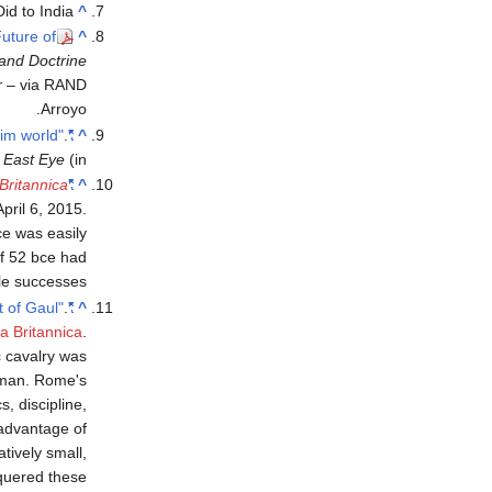
id to India
^
Future of
^
and Doctrine
r
– via RAND
Arroyo.
.
"The Pentagon plan to 'divide and rule' the Muslim world"
^
(in الإنجليزية)
 East Eye
Britannica
"France: The Roman conquest"
^
April 6,
2015
.
nce was easily
of 52 bce had
le successes.
.
"Julius Caesar: The first triumvirate and the conquest of Gaul"
^
a Britannica
.
c cavalry was
eman. Rome's
s, discipline,
 advantage of
tively small,
quered these