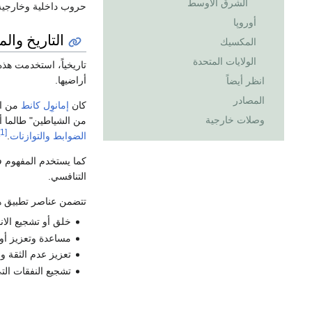
الشرق الأوسط
حروب داخلية وخارجية 
أوروپا
التاريخ وال
المكسيك
الولايات المتحدة
تاريخياً، استخدمت هذ
أراضيها.
انظر أيضاً
المصادر
كان
إمانوِل كانط
من ال
وصلات خارجية
من الشياطين" طالما أ
[1]
الضوابط والتوازنات
.
كما يستخدم المفهوم 
التنافسي.
تتضمن عناصر تطبيق هذ
خلق أو تشجيع الان
مساعدة وتعزيز أول
تعزيز عدم الثقة وا
تشجيع النفقات الت