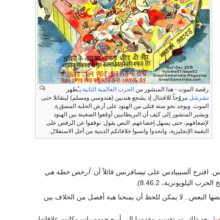
رقصة الموت - هذا المنشور من
الحرب العالمية الثانية
يـُظهر
تشرشل
مروّجاً للاقتتال إذ يشجع هنديين (هندوسي ومسلم) ليتقاتلا حتى
الموت. ويوجد نحو ستة قتلى من الهنود على أرض الحلبة المسوّرة.
ويشير المنشور إلى كيف أن البريطانيين أوقعوا الضغينة بين الهنود
لإضعافهم، حتى يسهل إخضاعهم. النص يقول: توقفوا عن الرقص على
النغمة الإنجليزية، واتحدوا وانسوا خلافاتكم الدينية من أجل الاستقلال.
 اقترح ألسيبيادس على تيسافرنس قائلاً أن:
أرخص خطة هي
رب الپلوپونزية، 8.46.2).
كره بعضها البعض.. لا يمكن للحظ أن يمنحنا هبة أفضل من الخلاف بين
نا
. بعد ذلك، تم تقسيم مقدونيا إلى أربع جمهوريات وكانت علاقاتها