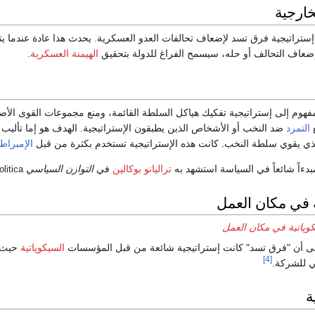
خارجية
ستراتيجية فرق تسد لإضعاف تحالفات العدو العسكرية. يحدث هذا عادة عندما ي
ضعاف التحالف أو حله، سيسمح الفراغ للدولة بتحقيق
الهيمنة العسكرية
.
فهوم إلى إستراتيجية تفكيك هياكل السلطة القائمة، ومنع مجموعات القوى الأ
ع
التمرد
ضد النخب أو الأشخاص الذين يطبقون الإستراتيجية. الهدف هو إما تأليب 
الذي يقوي سلطة النخب. كانت هذه الإستراتيجية تستخدم بكثرة من قبل
الإمبراطو
بدءاً شائعاً في السياسة استشهد به
تراليانو بوكالين
في
التوازن السياسي
olitica
ة في مكان العمل
كوپاتية في مكان العمل
ى أن "فرق تسد" كانت إستراتيجية شائعة من قبل المؤسسات
السيكوپاتية
حيث ت
[4]
 للشركة.
ة