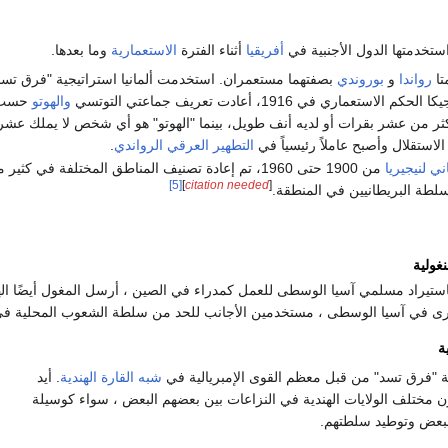
ستخدمتها الدول الأجنبية في
أفريقيا
أثناء الفترة
الاستعمارية
وما بعدها.
ا
رواندا
و
بوروندي
بصفتهما مستعمران. استخدمت ألمانيا استراتيجية "فرق تس
استعماري في 1916، أعادت تعريف جماعتي التوتسي
والهوتو
حسب ال
 من عشر بقرات أو لديه أنف طويل، بينما "الهوتو" هو أي شخص لا يملك عشر ب
الاستقلال وأصبح عاملاً رئيسياً في
التطهير العرقي الرواندي
.
اني
لنيجيريا
من 1900 حتى 1960، تم إعادة تصنيف المناطق المختلفة في كثير من الأحيان لأغراض إدارية. ساهم النزاع بين عرقتي
[5]
]
citation needed
[
لطة البريطانيين في المنطقة.
نغولية
باستيراد مسلمي آسيا الوسطى للعمل كمدراء في الصين ، أرسل المغول أيضًا ال
ى في آسيا الوسطى ، مستخدمين الأجانب للحد من سلطة الشعوب المحلية في كلا
ة
ة "فرق تسد" من قبل معظم القوى الإمبريالية في
شبه القارة الهندية
. أيد
ون مختلف الولايات الهندية في النزاعات بين بعضهم البعض ، سواء كوسيلة
لبعض وتوطيد سلطتهم.