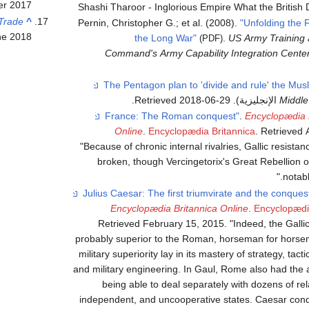
er
2017
Shashi Tharoor - Inglorious Empire What the British D
 Trade
^
Pernin, Christopher G.; et al. (2008).
"Unfolding the 
ne 2018
the Long War"
.
US Army Training 
(PDF)
Command's Army Capability Integration Cente
.
2018-06-29
. Retrieved
Middle
.
Encyclopædia 
Online
.
Encyclopædia Britannica
. Retrieved
Because of chronic internal rivalries, Gallic resista
broken, though Vercingetorix's Great Rebellion 
notab
Encyclopædia Britannica Online
.
Encyclopædi
Retrieved
February 15,
2015
.
Indeed, the Galli
probably superior to the Roman, horseman for hors
military superiority lay in its mastery of strategy, tactic
and military engineering. In Gaul, Rome also had the
being able to deal separately with dozens of rela
independent, and uncooperative states. Caesar con