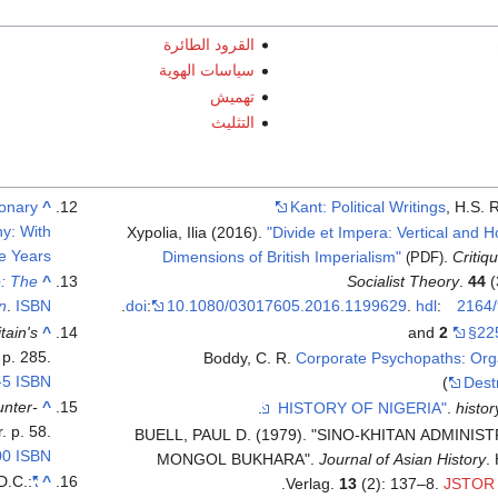
القرود الطائرة
سياسات الهوية
تهميش
التثليث
ionary
^
Kant: Political Writings
, H.S. 
y: With
Xypolia, Ilia (2016).
"Divide et Impera: Vertical and H
e Years"
Dimensions of British Imperialism"
.
Critiq
(PDF)
e: The
^
Socialist Theory
.
44
(
n
.
ISBN
doi
:
10.1080/03017605.2016.1199629
.
hdl
:
2164
tain's
^
2
§22
 p. 285.
Boddy, C. R.
Corporate Psychopaths: Orga
-5
ISBN
Dest
unter-
^
.
.
histor
. p. 58.
BUELL, PAUL D. (1979). "SINO-KHITAN ADMINIS
00
ISBN
MONGOL BUKHARA".
Journal of Asian History
.
D.C.:
"International Justice: The Case of Cyprus"
^
.
Verlag.
13
(2): 137–8.
JSTOR