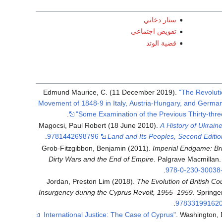
ستار دخاني
تقويض اجتماعي
قضية الوتد
Edmund Maurice, C. (11 December 2019).
"The Revolut
Movement of 1848-9 in Italy, Austria-Hungary, and German
.
Some Examination of the Previous Thirty-thre
Magocsi, Paul Robert (18 June 2010).
A History of Ukrain
.
9781442698796
Land and Its Peoples, Second Editio
Grob-Fitzgibbon, Benjamin (2011).
Imperial Endgame: Bri
Dirty Wars and the End of Empire
. Palgrave Macmillan.
.
978-0-230-30038
Jordan, Preston Lim (2018).
The Evolution of British Co
Insurgency during the Cyprus Revolt, 1955–1959
. Springer
.
97833199162
. Washington, 