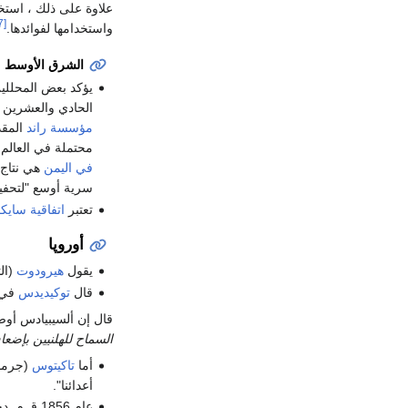
علاوة على ذلك ، استخدم
[7]
واستخدامها لفوائدها.
الشرق الأوسط
يؤكد بعض المحللي
الحادي والعشرين 
مؤسسة راند
محتملة في العالم 
في اليمن
هي نتاج 
سرية أوسع "لتحفي
تعتبر
اتفاقية سايك
أوروپا
يقول
هيرودوت
(التاريخ، 5.3) قال إن الت
قال
توكيديدس
في 
قال إن ألسيبيادس أوص
السماح للهلنيين بإضع
أما
تاكيتوس
أعدائنا".
عام 1856 ق.م. دخل الرومان