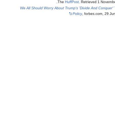
.
The
HuffPost
. Retrieved
1 Novemb
We All Should Worry About Trump's 'Divide And Conquer'
Policy
, forbes.com, 29 Ju