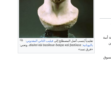
ة أمة
تقليدياً يُنسب أصل المصطلح إلى
فيليب الثاني المقدوني
:
ن
باليونانية
:
διαίρει καὶ βασίλευε
diaírei kài basíleue
، وتعني:
«فرق تسد»
لسوق