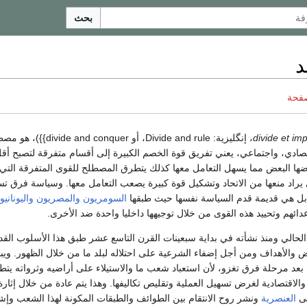
بحث
د
صفحة
divide et im
، إنگليزية:
Divide and rule
، أو divide and conquer}})، هو مصطلح
ادي، واجتماعي، يعني تفريق قوة الخصم الكبيرة إلى أقسام متفرقة لتصبح أق
ها البعض مما يسهل التعامل معها كذلك يتطرق المصطلح للقوى المتفرقة التي 
يراد منعها من الاتحاد وتشكيل قوة كبيرة يصعب التعامل معها. وسياسة فرق تس
ل هي قديمة قدم السياسة نفسها حيث طبقها
السومريون
والمصريون
واليونانيو
دائهم وتحييد هذه القوى من خلال توجيهها داخليا واحدة ضد الأخرى.
حالي ومنذ نشأته في بداية سبعينات القرن التاسع عشر طبق هذا الأسلوب القد
 والأهداف ومن أجل إضفاء الشرعية على احتلاله لبلد ما من خلال الظهور. ويبد
عد مرحلة فرق تغزو، لأن استعباد شعب ما والاستيلاء على أراضيه وثرواته يتطلب
والاقتصادية لغرض تسهيل العملية وتقليص تكاليفها. وهذا يتم عادة من خلال إثارة 
لى
العنصرية
ونشر روح الانتقام بين الطوائف والطبقات المكونة لهذا الشعب وإش