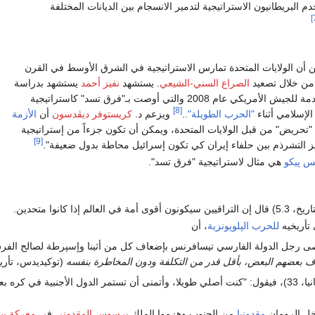
 البريطانيون الاستراتيجية لتدمير الانسجام بين الديانات المختلفة
ن أن الولايات المتحدة تمارس الاستراتيجية في الشرق الأوسط في القرن
من خلال تصعيد
الصراع السني-الشيعي
. يستشهد
نفيز أحمد
يستشهد بدراسة
المقدمة للجيش الأمريكي عام 2008 والتي أوصت بـ"فرق تسد" كاستراتيجية
[8]
الإسلامي أثناء
"الحرب الطويلة"
..
ويزعم د.
كريستوفر ديڤدسون
أن
الأزمة
"تحريض" من قبل الولايات المتحدة، ويمكن أن تكون جزءاً من إستراتيجية
[9]
ز التشرذم بين حلفاء إيران كي تكون إسرائيل محاطة بدول ضعيفة".
س پيكو
هي مثال لاستراتيجية "فرق تسد".
راقيين سيكونون أقوى أمة في العالم إذا كانوا متحدين.
تأريخيه
للحرب الپلوپونزية
، أن
ى رجل الدولة الفارسي تيسافرنس بإضعاف كل من أثينا وإسپرطة لصالح الفرس.
اف بعضهم البعض، بأقل قدر من التكلفة ودون المخاطرة بنفسه
(توكيديدس، تأريخ الح
(جرمانيا، 33)، فيقول: "كنت أصلي طويلا، وأتمنى أن تستمر الدول الأجنبية في 
مقدونيا
من الجنوب وهزموا الملك
پرسوس المقدوني
في
معركة پيد