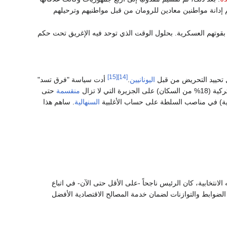
تم إدانة مواطنين معادين للرومان من قبل مواطنيهم وترحيلهم
قوتهم العسكرية. بحلول الوقت الذي توحد فيه الإغريق تحت حكم
[15]
[14]
تحييد التحريض من قبل
اليونانيين
.
أدت سياسة "فرق تسد"
ي لا تزال
منقسمة
حتى
حلية) في مناصب السلطة على حساب الأغلبية
السنهالية
. ساهم هذا
لانتخابية، كان الرئيس ناجحاً -على الأقل حتى الآن- في اتباع
الضوابط والتوازنات لضمان خدمة المصالح الاقتصادية الأفضل