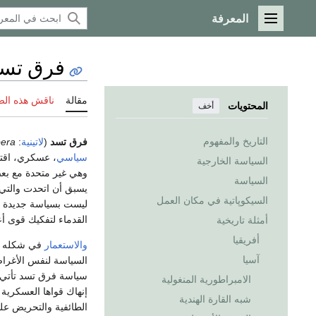
المعرفة
القائمة الرئيسية
فرق تس
مقالة
ناقش هذه ال
المحتويات
أخف
التاريخ والمفهوم
فرق تسد
(
لاتينية
:
pera
سياسي
، عسكري، اقتص
السياسة الخارجية
وهي غير متحدة مع بعض
السياسة
يسبق أن اتحدت والتي 
السيكوپاتية في مكان العمل
ليست بسياسة جديدة ب
القدماء لتفكيك قوى أع
أمثلة تاريخية
أفريقيا
والاستعمار
في شكله ال
آسيا
السياسة لنفس الأغراض
سياسة فرق تسد تأتي ب
الامبراطورية المنغولية
إنهاك قواها العسكرية 
شبه القارة الهندية
الطائفية والتحريض ع