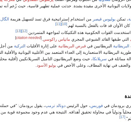
ولايات اليونانية الأخرى مقيدة بشدة. حدثت عملية تطهير قاسية، حيث زُعم أنه 
ة
، تمكن
يوليوس قيصر
من استخدام إستراتيجية فرق تسد لتسهيل هزيمة
الگال
ب
[11]
[10]
 كان الأوان قد فات بالفعل بالنسبة لهم.
[13]
[12]
استخدمت القوات الحكومية هذه التكتيكات لمواجهة المتمردين.
]
citation needed
[
التي طبقها القائد الشيوعي المجري
ماتياس راكوسي
.
البريطانية
البريطانيين في
قبرص البريطانية
على إثارة الأقليات
التركية
من أجل 
البريطانية الاستعمارية إلى العداء المتعمد بين الأغلبية اليونانية والأقلية التركية (18% من السكان) على الجزيرة الت
ة مماثلة في
سريلانكا
، حيث وضع البريطانيون التاميل السريلانكيين (أقلية م
 والعنف في نهاية المطاف، وعلى الأخص في
يوليو الأسود
.
حدة
اري برودمان في
فوربس
، حول الرئيس
دونالد ترمپ
، يقول برودمان: "في حملته ا
حلياً ودولياً في محاولة تحقيق أهدافه. النتيجة هي عدم وجود مجموعة قوية من 
[17]
م".