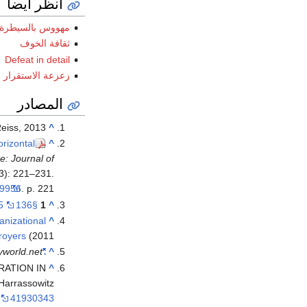
انظر أيضاً
مهووس بالسيطرة
ثقافة الخوف
Defeat in detail
زعزعة الاستقرار
المصادر
Reiss, 2013
^
orizontal
^
ue: Journal of
3): 221–231.
/9956
.
p. 221.
5
and
§136
1
^
nizational
^
royers
(2011)
yworld.net
"HISTORY OF NIGERIA"
^
TRATION IN
^
 Harrassowitz
41930343