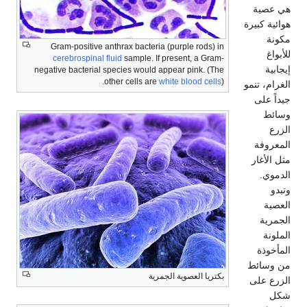
هي عصية
هوائية كبيرة
مكونة
Gram-positive anthrax bacteria (purple rods) in
للأبواغ
cerebrospinal fluid
sample. If present, a Gram-
إيجابية
negative bacterial species would appear pink. (The
other cells are
white blood cells
).
الغرام، تنمو
جيداً على
وسائط
الزرع
المعروفة
مثل الأغار
الدموي.
وتبدو
العصية
الجمرية
الملونة
المأخوذة
من وسائط
بكتريا العصوية الجمرية
الزرع على
شكل