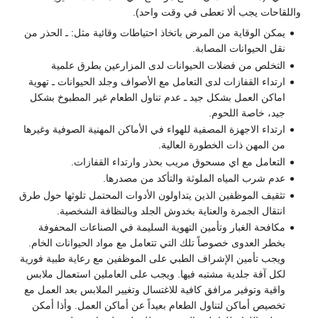
واللقاحات يجب ألا تعطى في وقت واحد).
يمكن الوقاية من المرض باتخاذ احتياطات وقائية مثل: ـ الحذر من
نقل الحيوانات المصابة.
التخلص من فضلات الحيوانات لدى المزارعين بطرق علمية
ارتداء القفازات لدى التعامل مع الأصواف وجلد الحيوانات ـ تهوية
اماكن العمل بشكل جيد ـ عدم تناول الطعام غير المطبوخ بشكل
جيد، خاصة اللحوم.
ارتداء الاجهزة المصفية للهواء في الأماكن المهنية الصوفية وغيرها
من المهن ذات الخطورة العالية.
التعامل مع اي مسحوق مريب بحذر وارتداء القفازات.
عدم شرب المياه الملوثة والتأكد من مصدرها.
تثقيف الموظفين الذين يتداولون الأدوات المحتمل تلوثها حول طرق
انتقال الجمرة والعناية بخدوش الجلد وبالنظافة الشخصية.
مكافحة الغبار وتأمين التهوية السليمة في الصناعات المحفوفة
بخطر العدوى خصوصاً تلك التي تتعامل مع مواد الحيوانات الخام.
ويجب تأمين الإشراف الطبي على الموظفين مع رعاية طبية فورية
لكل آفة جلدية مشتبه فيها. ويجب على العاملين استعمال ملابس
واقية وتوفير مرافق كافية للاغتسال وتغيير الملابس بعد العمل مع
تخصيص أماكن لتناول الطعام بعيداً عن أماكن العمل. وأذا أمكن