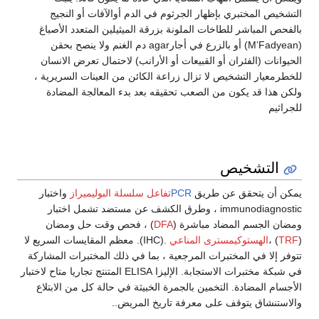
التشخيص المختبري بإظهار الجرثوم في الدم أوالآفات أو النجيج
بالفحص المباشر للطاخات الملونة بزرقة الميثيلين المتعدد الأصباغ
(M’Fadyean) أو بالزرع في أجارagar دم الغنم ولا ينصح بحقن
الحيوانات (الفئران أو القبيعات أو الأرانب) لاحتمال تعرض الانسان
للخطرمعيار التشخيص لا تزال زراعة الكائن من العينات السريرية ،
ولكن هذا قد يكون من الصعب تحقيقه بعد بدء المعالجة المضادة
للجراثيم
التشخيص
يمكن أن يتحقق عن طريق
PCR
تفاعل سلسلة البوليميراز
واختبار
immunodiagnostic ، وطرق الكشف عن مستضد تشمل اختبار
ومضان الجسم المضاد مباشرة (
DFA
) ، فحص وقت حل ومضان
(
TRF
) ،
الهستوكيمسترى المناعي
.(IHC). معظم المقايسات السريع لا
تتوفر إلا في المختبرات المرجعية ، بما في ذلك المختبرات المشاركة
في شبكة مختبرات الاستجابة. الإليزا ELISA المتنتج تجاريا متاح لاختبار
الأجسام المضادة. التخمين بالجمرة الخبيثة في حالة كل من الابتلاع
والاستنشاق يتوقف على معرفة تاريخ المريض..