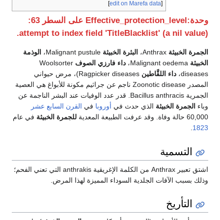
]
edit on Marefa data
[
وحدة:Effective_protection_level على السطر 63:
attempt to index field 'TitleBlacklist' (a nil value).
الجمرة الخبيثة
Anthrax،
البثرة الخبيثة
Malignant pustule،
الوذمة
الخبيثة
Malignant oedema،
داء فارزي الصوف
Woolsorter
diseases،
داء اللقَّاطين
Ragpicker diseases)، مرض حيواني
المصدر Zoonotic disease ناجم عن جراثيم مكونة للأبواغ هي العصية
الجمرية Bacillus anthracis. قدر عدد الوفيات عند البشر الناجمة عن
وباء
الجمرة الخبيثة
الذي حدث في
أوروبا
في
القرن السابع عشر
60,000 حالة وفاة. وقد عرفت الطبيعة المعدية
للجمرة الخبيثة
في عام
.
1823
التسمية
اشتق تعبير Anthrax من الكلمة الإغريقية anthrakis التي تعني الفحم؛
وذلك بسبب الآفات الجلدية السوداء المميزة لهذا المرض.
التأريخ