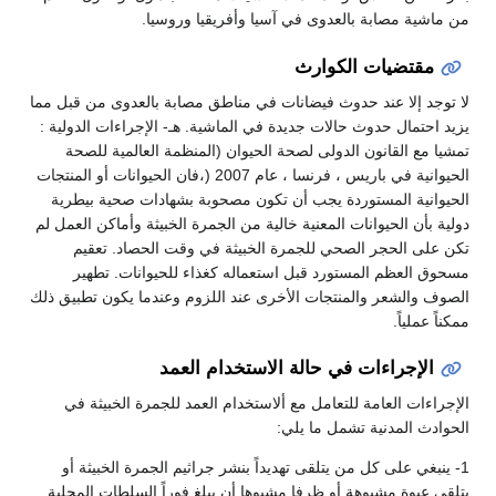
من ماشية مصابة بالعدوى في آسيا وأفريقيا وروسيا.
مقتضيات الكوارث
لا توجد إلا عند حدوث فيضانات في مناطق مصابة بالعدوى من قبل مما
يزيد احتمال حدوث حالات جديدة في الماشية. هـ- الإجراءات الدولية :
تمشيا مع القانون الدولى لصحة الحيوان (المنظمة العالمية للصحة
الحيوانية في باريس ، فرنسا ، عام 2007 (،فان الحيوانات أو المنتجات
الحيوانية المستوردة يجب أن تكون مصحوبة بشهادات صحية بيطرية
دولية بأن الحيوانات المعنية خالية من الجمرة الخبيثة وأماكن العمل لم
تكن على الحجر الصحي للجمرة الخبيثة في وقت الحصاد. تعقيم
مسحوق العظم المستورد قبل استعماله كغذاء للحيوانات. تطهير
الصوف والشعر والمنتجات الأخرى عند اللزوم وعندما يكون تطبيق ذلك
ممكناً عملياً.
الإجراءات في حالة الاستخدام العمد
الإجراءات العامة للتعامل مع ألاستخدام العمد للجمرة الخبيثة في
الحوادث المدنية تشمل ما يلي:
1- ينبغي على كل من يتلقى تهديداً بنشر جراثيم الجمرة الخبيثة أو
يتلقى عبوة مشبوهة أو ظرفا مشبوها أن يبلغ فوراً السلطات المحلية