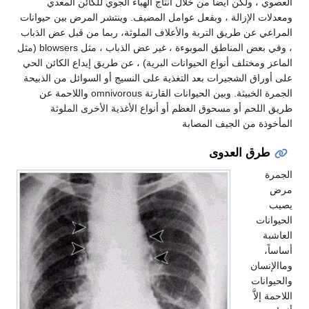
العصوي ، ولكن أيضا من خلال انتاج الهباء الجوي للكائن المعدي
ومعدلات الإزالة ، وبفعل عوامل المضيف. وينتشر المرض بين حيوانات
المراعي عن طريق التربة والأعلاف الملوثة، ربما من قبل عض الذباب
، وفي بعض المناطق الموبوءة ، غير عض الذباب ، مثل blowsers (مثل
الماعز ومختلف أنواع الحيوانات البرية) ، عن طريق إيداع الكائن الحي
على أوراق الشجيرات بعد التغذية على النسيج أو السوائل من الذبيحة
الجمرة الخبيثة. وبين الحيوانات القارتة omnivorous واللاحمة عن
طريق اللحم أو مسحوق العظم أو أنواع الأغذية الأخرى الملوثة
المأخوذة من الجيف المصابة
طرق العدوى
الجمرة
مرض
يصيب
الحيوانات
العاشبة
أساساً،
وماالإنسان
والحيوانات
اللاحمة إلاَّ