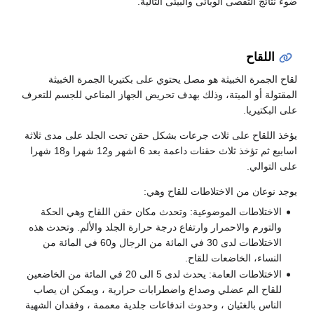
ضوء نتائج التقصى الوبائى والبيئى التالية.
اللقاح
لقاح الجمرة الخبيثة هو مصل يحتوي على بكتيريا الجمرة الخبيثة
المقتولة أو الميتة، وذلك بهدف تحريض الجهاز المناعي للجسم للتعرف
على البكتيريا.
يؤخذ اللقاح على ثلاث جرعات بشكل حقن تحت الجلد على مدى ثلاثة
اسابيع ثم تؤخذ ثلاث حقنات داعمة بعد 6 اشهر و12 شهرا و18 شهرا
على التوالي.
يوجد نوعان من الاختلاطات للقاح وهي:
الاختلاطات الموضوعية: وتحدث مكان حقن اللقاح وهي الحكة
والتورم والاحمرار وارتفاع درجة حرارة الجلد والألم. وتحدث هذه
الاختلاطات لدى 30 في المائة من الرجال و60 في المائة من
النساء، الخاضعات للقاح.
الاختلاطات العامة: يحدث لدى 5 الى 20 في المائة من الخاضعين
للقاح الم عضلي وصداع واضطرابات حرارية ، ويمكن ان يصاب
الناس بالغثيان ، وحدوث اندفاعات جلدية معممة ، وفقدان الشهية