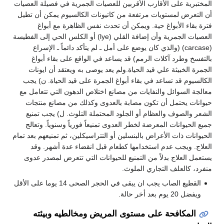
المختبرية على الأقارب الأقربين للعصيات الجمرية في فصيلة العصيات
أن التعرض لمستويات مرتفعة من كاتيونات الكالسيوم يمكن أن تطيل
فترة بقاء الأبواغ حية. ويمكن أن تحدث نفس الظاهرة مع أبواغ
العصيات الجمرية وأن إضافة القلي (lye) أو الكلس الحي إلى الفطيسة
(carcase) (والذي كان يوضع على أمل ـ لم يتأكد دائماً ـ الإسراع
بالتفسخ وطرد آكلات الرمم) قد يساعد في الواقع على بقاء أبواغ
الجمرة الخبيثة علي قيد الحياة.ولم يعد يوصى به ويعتقد أن ايونات
الكالسيوم قد تساعد في بقاء أبواغ الجمرة على قيد الحياة. ن) يجب
معالجة السوائل والنفايات من مصانع اختلاص الدهون التي تتعامل مع
حيوانات يحتمل أن تكون مصابة بالعدوى وكذلك من مصانع منتجات
الشعر والصوف والعظام أو الجلود المحتملة التلوث. ل) يجب تمنيع
جميع الحيوانات المعرضة لخطر العدوى تمنيعاً فورياً وسنوياً. وتعالج
الحيوانات ذات الأعراض بالبنسلين أو التتراسيكلين، ثم تمنيعهم بعد تمام
العلاج. ويجب عدم استخدامها كطعام قبل انقضاء عدة أشهر. وقد
يستعمل العلاج بدلاً من التمنيع للحيوانات التي تتعرض لمصدر عدوى
منفرد، كالعلف التجاري الملوث.
القطيع الصاب يجب ان يبقى في الحجر الصحى 14 يوما على الأقل
ويفضل 20 يوم بعد أخر حالة.
المكافحة على مستوى المريض ومخالطيه وبيئته