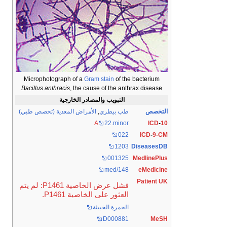
Microphotograph of a
Gram stain
of the bacterium
Bacillus anthracis
, the cause of the anthrax disease
التبويب والمصادر الخارجية
التخصص
طب بيطري
,
الأمراض المعدية (تخصص طبي)
A
22.minor
ICD
-
10
022
ICD
-
9-CM
1203
DiseasesDB
001325
MedlinePlus
med/148
eMedicine
Patient UK
فشل عرض الخاصية P1461: لم يتم
العثور على الخاصية P1461.
الجمرة الخبيثة
D000881
MeSH