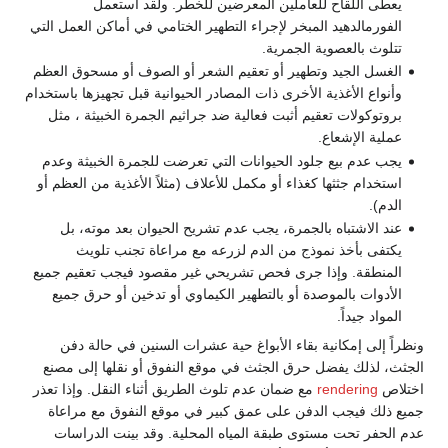
يعطى اللقاح للعاملين المعرضين للخطر. ولقد استعمل
الفورمالدهيد المبخر لإجراء التطهير الختامي في أماكن العمل التي
تتلوث بالعصوية الجمرية.
الغسل الجيد وتطهير أو تعقيم الشعر أو الصوف أو مسحوق العظم
وأنواع الأغذية الأخرى ذات المصادر الحيوانية قبل تجهيزها باستخدام
بروتوكولات تعقيم أثبت فعالية ضد جراثيم الجمرة الخبيثة ، مثل
عملية الإشعاع.
يجب عدم بيع جلود الحيوانات التي تعرضت للجمرة الخبيثة وعدم
استخدام جثثها كغذاء أو مكمل للأعلاف (مثلاً الأغذية من العظم أو
الدم).
عند الاشتباه بالجمرة، يجب عدم تشريح الحيوان بعد موته، بل
يكتفى بأخذ نموذج من الدم لزرعه مع مراعاة تجنب تلويث
المنطقة. وإذا جرى فحص تشريحي غير مقصود فيجب تعقيم جميع
الأدوات بالموصدة أو بالتطهير الكيماوي أو تدخين أو حرق جميع
المواد جيداً.
ونظراً إلى إمكانية بقاء الأبواغ حية عشرات السنين في حالة دفن
الجثث، لذلك يفضل حرق الجثث في موقع النفوق أو نقلها إلى مصنع
اختلاص
rendering
مع ضمان عدم تلوث الطريق أثناء النقل. وإذا تعذر
جميع ذلك فيجب الدفن على عمق كبير في موقع النفوق مع مراعاة
عدم الحفر تحت مستوى طبقة المياه المحلية. وقد بينت الدراسات