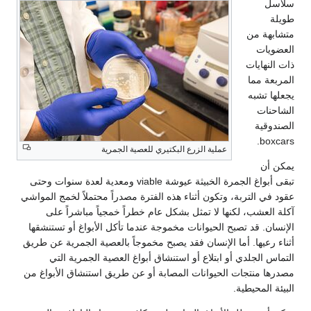
سلاسل
طويلة
متشابهة من
العضويات
ذات النهايات
المربعة مما
يجعلها تشبه
الشاحنات
الصندوقية
boxcars.
عملية الزرع البكتيري للعصية الجمرية
يمكن أن
تبقى أبواغ الجمرة الخبيثة عيوشة viable ومعدية لعدة سنوات وحتى
عقود في التربة، وتكون أثناء هذه الفترة مصدراً محتملاً لخمج المواشي
آكلة العشب، لكنها لا تمثل بشكل عام خطراً خمجياً مباشراً على
الإنسان. قد تصبح الحيوانات مخموجة عندما تأكل الأبواغ أو تستنشقها
أثناء رعيها. أما الإنسان فقد يصبح مخموجاً بالعصية الجمرية عن طريق
التماس الجلدي أو ابتلاع أو استنشاق أبواغ العصية الجمرية التي
مصدرها منتجات الحيوانات المصابة أو عن طريق استنشاق الأبواغ من
البيئة المحيطية.