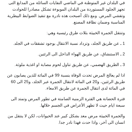
في البلدان غير المتوطنة في الماضي النفايات السائلة من المدابغ التى
تجهز الجلود المستوردة من البلدان الموبوءة تشكل مصادرا للحوادث
وتفشي المرض. ومع ذلك أصبحت هذه نادرة مع تنفيذ الضوابط البيطرية
المناسبة وضمان نظافة المصنع.
وتنتقل الجمرة الخبيثة بثلاث طرق رئيسية وهي:
1 ـ عن طريق الجلد، وتزداد نسبة الانتقال بوجود تشققات في الجلد.
2 ـ الاستنشاق، عن طريق الهواء الداخل الى الرئتين.
3 ـ الطريق الهضمي، عن طريق تناول لحوم مصابة او اغذية ملوثة.
اذا لم يعالج المرض تحدث الوفاة بنسبة 99 في المائة للذين يصابون عن
طريق الرئتين، و20 في المائة لانتقال الجمرة عبر الجلد، و25 الى 60
في المائة لدى انتقال الجمرة عن طريق الامعاء.
فترة الحضانة هي الفترة الزمنية الصامتة في تطور المرض وتمتد الى
سبعة ايام حيث لا تظهر الأعراض في الجسم خلالها.
والجمرة الخبيثة مرض معد بشكل كبير عند الحيوانات، لكن لا ينتقل من
انسان الى آخر، واذا حدث فهذا نادر جدا.