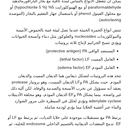
يمكن أن تتعطل الأبواغ بالتماس لمدة كافية مع بخار البارافورمالدهید
paraformaldehyde أو مع الهيبوكلورايت 5% (% 5 hypochlorite) أو
مع محلول الفينول phenol أو باستعمال جهاز التعقيم بالبخار (الموصدة
autoclaving).
تنتش ابواغ الجمرة الخبيثة عندما تصل لبيئة غنية بالحموض الأمينية
والنيوكلوزيدات nucleosides والغلوكوز مثل دماء وأنسجة الحيوانات.
ويؤدي تنسخ الجراثيم لإنتاج ثلاثة بروتينات:
المستضد الوافي protective antigen) PA).
العامل المميت lethal factor) LF).
العامل المودم edema factor) EF).
تتحد هذه البروتينات لتشكل ذيفانين هما الذيفان المميت والذيفان
الموذم. حيث يشكل PA وLF الذيفان المميت، وهو بروتياز protease
يعتقد أنه مسؤول عن تخرب الأنسجة والصدمة والوفاة، لكن آلية ذلك
غير واضحة. بينما يشكل PA وEF الذيفان الموذم، وهو محلقة الأدينيلات
adenylate cyclase وتؤدي لخلل في السيطرة على مرور الشوارد
والماء عبر أغشية الخلايا مما يؤدي لوذمة شاملة.
يرتبط PA مع مستقبلات موجودة على خلايا الثديات، ثم يرتبط مع LF أو
EF. تدمج المعقدات الذيفانية بالجسيم الداخلي endosome للخلية، ثم