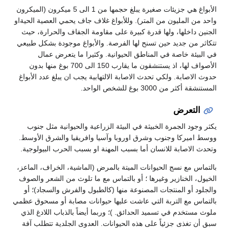
الأبواغ هي جزيئات صغيرة يبلغ حجمها من 1 الى 5 ميكرون (الميكرون
واحد من المليون من المتر). وللأبواغ غلاف جاف يحمي العصية الحيةاو
الجنين داخلها، ولها قدرة كبيرة على مقاومة الجفاف والحرارة، حيث
تتكاثر من جديد حين تسنح لها الفرصة. والأبواغ موجودة بشكل طبيعي
في البيئة خاصة في المناطق الحيوانية. وكثيرا ما يتعرض عمال
الأصواف لها، اذ يستنشقون ما يقارب 150 الى 700 بوغ منها بدون
حدوث الاصابة. ولكي تحدث الاصابة الالتهابية يجب ان يبلغ عدد الأبواغ
المستنشقة أكثر من 3000 بوغ للشخص الواحد.
التعرض
يكثر وجود الجمرة الخبيثة في البيئة الزراعية والحيوانية مثل جنوب
ووسط اميركا وجنوب وشرق اوروبا وآسيا وافريقيا والشرق الأوسط.
وتحدث الاصابة للانسان أما بسبب المهنة او بسبب الحرب البيولوجية.
بالتماس مع نسج الحيوانات الميتة بالمرض (الماشية، الخراف، الماعز،
الخيول، الخنازير وغيرها ؛ أو بالتماس مع ما تلوث من الشعر والصوف
والجلود أو المنتجات المصنوعة منها (كالطبول والفرش والسجاد)؛ أو
بالتماس مع التربة التي عاشت عليها حيوانات مصابة أو مسحوق عظمي
ملوث مستخدم في تسميد الحدائق. )؛ وربما أيضاً بالذباب اللادغ الذي
سبق أن تغذى جزئياً على هذه الحيوانات. العدوى الجلدية تتطلب آفة