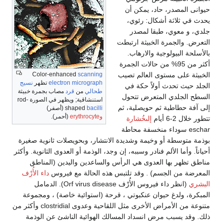
حيوانى المصدر، حاد، يمكن أن
يحدث في ثلاثة أشكال: رئوي،
جلدي، و معوي، طبقا لمصدر
التعرض. والجمرة الخبيثة ارتبطت
بالأسلحة البيولوجية والارهاب.
أكثر من 95% من حالات الجمرة
Color-enhanced
scanning
الخبيثة على مستوى العالم تصيب
electron micrograph
تظهر
نسيج
الجلد حيث تحدث أولاً حكة في
طحالي
من
قرد
مصاب بجمرة خبيثة
السطح الجلدي المتعرض تتحول
استنشاقية; ويظهر في الصورة rod-
إلى آفة حطاطية ثم حويصلية، ثم
bacilli
shaped
(أصفر)
وerythrocyte
(أحمر).
تتطور خلال 2-6 أيام
إلىخُشارة
eschar سوداء منخسفة محاطة
بوذمة متوسطة أو وخيمة وشديدة الانتشار، وبحويصلات ثانوية صغيرة
أحياناً. وأما الألم فنادر وسببه، إن وجد، الوذمة أو العدوى الثانوية. وأكثر
مناطق تظهر بها العدوى هي الرأس والساعدين واليدين (المناطق
المعرضة من الجسم) . وقد تلتبس هذه الحالة مع فيروس
داء الأُرْف
البشري
(انظر داء فيروس الأُرْف Orf virus disease). الدمامل
المبكرة، ولدغ حيوان عنكبوتي ، قرحة (استوائية خاصة) ، ومجموعة
متنوعة من الأمراض الأخرى مثل اللقاحية وعدوى clostridial وأكثر من
ذلك. وقد يسبب مرض انسداد المسالك الهوائية الناشئ عن الوذمة