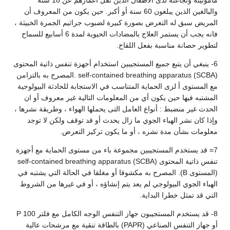
مأمونيته ونجاعته لدى الأطفال الذين تقل أعمارهم عن 18 سنة
والبالغين الذين يبلغون 60 سنة أو أكبر. حين يكون من المعروف أن
المريض سبق له التعرض بصورة كبيرة لضبوب جراثيم الجمرة الخبيثة ،
فانه يجب أن يستمر العلاج بالمضادات الحيوية لمدة 6 أسابيع للسماح
لتطوير حصانة مناسبة بفعل اللقاح.
6- ينبغي أن يتبع جميع المستجيبين استخدام أجهزة تنفس ذاتية المحتوى
self-contained breathing apparatus (SCBA) .المصرح به بالتزامن
مع المستوى أ لزى الحماية المتناسب في الاستجابة للحادثة البيولوجية
المشتبه فيها حين يكون أي من المعلومات التالية غير معروف أو ان
الحدث غير منضبط : أنواع العامل التى يحملها الهواء ، وطريقة نشرها ،
وإذا كان نشر الهباء الجوي ما زال يحدث أو قد توقف ولكن لا توجد
معلومات بشأن مدة نشره ، أو ما يكون تركيز التعرض.
7= قد يستخدم المستجيبين مجموعة باء من مستوى الحماية مع أجهزة
تنفس ذاتية المحتوى self-contained breathing apparatus (SCBA)
(المستوى B). المصرح به مكشوفا أو مغلقا في الحالة التي يشتبه في
الهباء الجوي البيولوجي لم يعد يتم إنشاؤه ، أو في غيرها من الشروط
التي قد تمثل خطرا البداية.
8- قد يستخدم المستجيبون جهاز التنفس الوجه الكامل مع فلتر 100 P
أو جهاز التنفس الصناعي (PAPR) بالطاقة تنقية مع مرشحات عالية