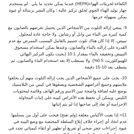
الكفاءة لجزيئات الهواء(HEPA) عندما يمكن تحديد ما يلي : لم يستخدم
جهاز توليد الهباء الجوي لخلق تركيز عالية ؛ وكان النشر برسالة أو عبوة
يمكن بسهولة حزمها.
9- ينبغي إزالة التلوث من الأشخاص الذين يحتمل تعرضهم بالصابون مع
كمية كبيرة من الماء من وابل أو رشاش. ولا حاجة عادة لمحلول
تبييض، إلا إذا كان هناك تلوث جسيم بالعامل المسبب الممرض مع عدم
القدرة على إزالته بالماء والصابون، وعندها يمكن استخدام مسحوق
التبييض وتخفيفه بالماء بمقدار 10:1 (بحيث يكون التركيز النهائي
للهيبوكلوريت 0.5%). ولا يستطب إلا بعد استخدام الماء والصابون، ثم
يشطف بعد 10-15 دقيقة.
10- يجب على جميع الأشخاص الذين يجب إزالة التلوث منهم أن يخلعوا
ملابسهم وجميع أغراضهم الشخصية ويضعوها في كيس من البلاستيك
يوضع عليه لصاقة واضحة تبين الاسم ورقم الهاتف وقائمة لمحتويات
الكيس. ويمكن أن تحفظ هذه الأغراض كبينة على إثبات المحاولة
الإجرامية أو تعاد إلى صاحبها إذا لم يتم إثباتها.
11= إذا بقيت الأكياس مغلقة (ولم تفتح) فيجب على أول من يستلمها
عدم اتخاذ أي إجراء خلاف إبلاغ السلطة المختصة مع وضع البينة في
عبوة. إجراءات حجر صحي أو تفريغ أو تطهير أو اتقاء كيميائي تحدد في