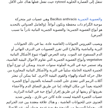
تنتقل إلى العصارة الخلوية cytosol حيث تفعل فعلها هناك على الأقل.
والعصوية الجمرية
Bacillus anthracis وهي عصيات غير متحركة
موجبة الگرام ذات محفظة وتكون أبواغاً. (والعامل العدوائي بالتحديد
هو أبواغ العصوية الجمرية؛ والعصوية الجمرية النباتية نادراً ما تسبب
المرض).
ويصيب الفيروس الحيوانات (العاشبة عادة، بما في ذلك الحيوانات
البرية والماشية والأبقار) التي تفرز العصويات في النـزف النهائي أو
الدم المسفوح عند الموت. وعند التعرض للهواء تتبوغ الأشكال النباتية
vegetative وأبواغ العصوية الجمرية التي تقاوم الأحوال البيئية القاسية،
وقد تستمر حية في التربة الملوثة سنوات عديدة. ويمكن أن توزع أبواغ
الجمرة الخبيثة الخاملة سلبياً في التربة والأشكال النباتية المجاورة من
خلال حركة المياه والهواء والقوى البيئية الأخرى. كما يمكن أن تبعثر
آكلات الرمم التي تتغذى على الجثث المصابة بالعدوى أبواغ الجمرة
الخبيثة بعيداً عن مكان الوفاة، إما عن طريق التصاق الدم والأحشاء
بفروتها أو ريشها أو عن طريق إفراز أبواغ حية في المادة البرازية.
عصيات الجمرة الخبيثة ليست عادة كائن حي غازي ، وليس شديد
العدوى حتى للحيوانات العاشبة ، و هناك علاقة معقدة بين عدد الجراثيم
التى يحملها الوسيط من الذبيحة وفرصة عدوى حيوان أخر عند الاتصال