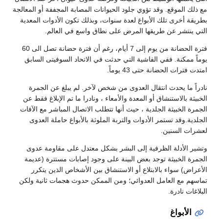
مع ذلك الموقع. وقد تؤوي جلود الحيوانات المصابة المجففة أو المعالجة
بطريقة أخرى تلك الأبواغ لعدة سنوات، وبذلك تكون الأدوات المعدية
التي ينتشر عن طريقها المرض على نطاق واسع في العالم.
فترة الحضانة من يوم إلى 7 أيام، رغم أن فترة حضانة تصل الى 60
يوماً ممكنة. ففي الفاشية التي حدثت في الاتحاد السوفيتى السابق
امتدت فترات الحضانة حتى 43 يوماً.
نادراً ما يحدث انتقال العدوى من شخص لآخر. لم يبلغ عن الجمرة
الخبيثة بالاستنشاق أو المعدة والأمعاء ، ونادرا ما تم الإبلاغ فقط عن
الجمرة الخبيثة الجلدية ، حيث أنها تتطلب الاتصال المباشر مع الآفات
الجلدية.وقد تستمر الأدوات والتربة الملوثة بالأبواغ حاملة العدوى
لعشرات السنين.
وتشير الأدلة الظرفية إلى البشر بشكل معتدل على مقاومة عدوى
الجمرة الخبيثة توجد بعض البينة على وجود إصابات مستترة (عديمة
الأعراض) سواء بالابتلاع أو الاستنشاق بين الأشخاص الذين يتكرر
تماسهم مع العامل العدوائي؛ ومن الممكن حدوث هجمات ثانية ولكن
البلاغات نادرة.
الأبواغ