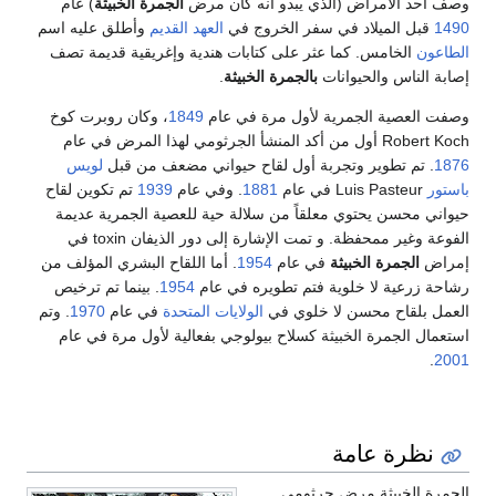
وصف أحد الأمراض (الذي يبدو أنه كان مرض
الجمرة الخبيثة
) عام
1490
قبل الميلاد في سفر الخروج في
العهد القديم
وأطلق عليه اسم
الطاعون
الخامس. كما عثر على كتابات هندية وإغريقية قديمة تصف
إصابة الناس والحيوانات
بالجمرة الخبيثة
.
وصفت العصية الجمرية لأول مرة في عام
1849
، وكان روبرت كوخ
Robert Koch أول من أكد المنشأ الجرثومي لهذا المرض في عام
1876
. تم تطوير وتجربة أول لقاح حيواني مضعف من قبل
لويس
باستور
Luis Pasteur في عام
1881
. وفي عام
1939
تم تكوين لقاح
حيواني محسن يحتوي معلقاً من سلالة حية للعصية الجمرية عديمة
الفوعة وغير ممحفظة. و تمت الإشارة إلى دور الذيفان toxin في
إمراض
الجمرة الخبيثة
في عام
1954
. أما اللقاح البشري المؤلف من
رشاحة زرعية لا خلوية فتم تطويره في عام
1954
. بينما تم ترخيص
العمل بلقاح محسن لا خلوي في
الولايات المتحدة
في عام
1970
. وتم
استعمال الجمرة الخبيثة كسلاح بيولوجي بفعالية لأول مرة في عام
.
2001
نظرة عامة
الجمرة الخبيثة مرض جرثومي