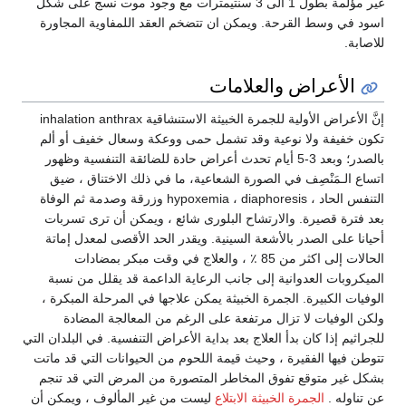
غير مؤلمة بطول 1 الى 3 سنتيمترات مع وجود موت نسج على شكل
اسود في وسط القرحة. ويمكن ان تتضخم العقد اللمفاوية المجاورة
للاصابة.
الأعراض والعلامات
إنَّ الأعراض الأولية للجمرة الخبيثة الاستنشاقية inhalation anthrax
تكون خفيفة ولا نوعية وقد تشمل حمى ووعكة وسعال خفيف أو ألم
بالصدر؛ وبعد 3-5 أيام تحدث أعراض حادة للضائقة التنفسية وظهور
اتساع الـمَنْصِف في الصورة الشعاعية، ما في ذلك الاختناق ، ضيق
التنفس الحاد ، hypoxemia ، diaphoresis وزرقة وصدمة ثم الوفاة
بعد فترة قصيرة. والارتشاح البلورى شائع ، ويمكن أن ترى تسربات
أحيانا على الصدر بالأشعة السينية. ويقدر الحد الأقصى لمعدل إماتة
الحالات إلى اكثر من 85 ٪ ، والعلاج في وقت مبكر بمضادات
الميكروبات العدوانية إلى جانب الرعاية الداعمة قد يقلل من نسبة
الوفيات الكبيرة. الجمرة الخبيثة يمكن علاجها في المرحلة المبكرة ،
ولكن الوفيات لا تزال مرتفعة على الرغم من المعالجة المضادة
للجراثيم إذا كان بدأ العلاج بعد بداية الأعراض التنفسية. في البلدان التي
تتوطن فيها الفقيرة ، وحيث قيمة اللحوم من الحيوانات التي قد ماتت
بشكل غير متوقع تفوق المخاطر المتصورة من المرض التي قد تنجم
عن تناوله .
الجمرة الخبيثة الابتلاع
ليست من غير المألوف ، ويمكن أن