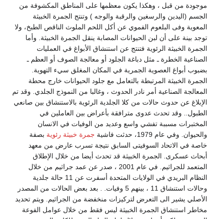
موجودة من قبل ، وهكذا يكون معظمها على المناطق المكشوفة من
الجسم (اليدين والرسغين والرقبة والوجه ) وتنتج الجمرة الخبيثة
المعوية وفى البلعوم الفموي عن أكل اللحم الملوث الناقص الطبخ، ولا
توجد بينة على أن لبن الحيوانات المصابة ينقل الجمرة الخبيثة. وأما
الجمرة الخبيثة الرئوية فتنتج عن استنشاق الأبواغ في العمليات
الصناعية الخطرة ـ مثل دباغة الجلود أو معالجة الصوف أو العظم ـ
بضبوب أبواغ العصوية الجمرية في المكان المغلق سيء التهوية.
الجمرة الخبيثة المرتبطة بالتعامل مع جلود الحيوانات خارج محطة
المعالجة الصناعية أمر نادر الحدوث ، وغالبا من النموذج الجلدي. وقد تم
الإبلاغ عن حدوث حالات من كلا الجلدية الرئوية بالاستنشاق بين صانعي
الطبول.. وقد تحدث عدوى مترافقة بأعراض بين العاملين في
المختبرات مسببة تفشي واسع وعديد من الوفيات في الانسان
والحيوان. وفي عام 1979، حدثت فاشية
جمرة خبيثة رئوية
بصفة
خاصة في الاتحاد السوفيتى السابق نتيجة تسرب عارض من معهد
أبحاث عسكرى. الجمرة الخبيثة قد تحدث أيضا من خلال الإطلاق
المتعمد للجراثيم. في عام 2001 ، صدر عن عمد جراثيم من خلال
النظام البريدي في الولايات المتحدة أسفرت عن 11 حالة جلدية
وحالات استنشاق 11 ، بينهم 5 وفيات. . بعد بعض الحالات من المصدر
الأصلي يشير الى التعرض لتركيزات منخفضة من الجراثيم. ويتم تحديد
مخاطر استنشاق الجمرة الخبيثة ليس فقط من خلال عوامل الفوعة