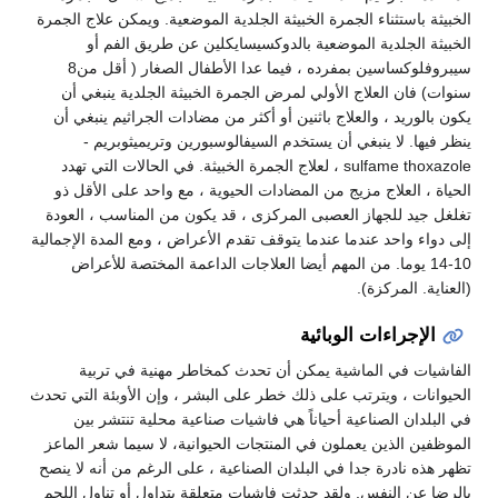
الخبيثة باستثناء الجمرة الخبيثة الجلدية الموضعية. ويمكن علاج الجمرة
الخبيثة الجلدية الموضعية بالدوكسيسايكلين عن طريق الفم أو
سيبروفلوكساسين بمفرده ، فيما عدا الأطفال الصغار ( أقل من8
سنوات) فان العلاج الأولي لمرض الجمرة الخبيثة الجلدية ينبغي أن
يكون بالوريد ، والعلاج باثنين أو أكثر من مضادات الجراثيم ينبغي أن
ينظر فيها. لا ينبغي أن يستخدم السيفالوسبورين وتريميثوبريم -
sulfame thoxazole ، لعلاج الجمرة الخبيثة. في الحالات التي تهدد
الحياة ، العلاج مزيج من المضادات الحيوية ، مع واحد على الأقل ذو
تغلغل جيد للجهاز العصبى المركزى ، قد يكون من المناسب ، العودة
إلى دواء واحد عندما عندما يتوقف تقدم الأعراض ، ومع المدة الإجمالية
10-14 يوما. من المهم أيضا العلاجات الداعمة المختصة للأعراض
(العناية. المركزة).
الإجراءات الوبائية
الفاشيات في الماشية يمكن أن تحدث كمخاطر مهنية في تربية
الحيوانات ، ويترتب على ذلك خطر على البشر ، وإن الأوبئة التي تحدث
في البلدان الصناعية أحياناً هي فاشيات صناعية محلية تنتشر بين
الموظفين الذين يعملون في المنتجات الحيوانية، لا سيما شعر الماعز
تظهر هذه نادرة جدا في البلدان الصناعية ، على الرغم من أنه لا ينصح
بالرضا عن النفس. ولقد حدثت فاشيات متعلقة بتداول أو تناول اللحم