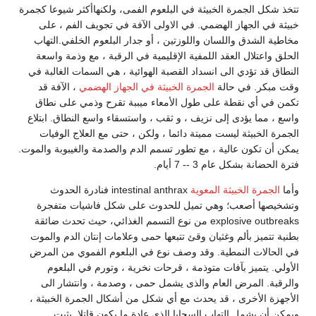
تتخذ شكل الجمرة الخبيثة في البلعوم الفمى، ولكنهاأكثر شيوعا كجمرة
خبيثة في الجهاز الهضمي. في الاولى الآفة في تجويف الفم ، على
مخاطية الشدق واللسان واللوزتين ، أو جدار البلعوم الخلفي.التهاب
الحلق واعتلال العقد اللمفية الإقليمية في الرقبة ، مع وذمة واسعة
النطاق قد تؤدي الى انسداد القصبة الهوائية ، هي السمات الغالبة في
وقت مبكر. في حالة
الجمرة الخبيثة في الجهاز الهضمي
، الآفة قد
تكمن في أي نقطة على طول الأمعاء ميببة تقرح وذمي على نطاق
واسع ، مما يؤدى إلى نزيف ، و ثقب ، واستسقاء واسع النطاق. ابتلاع
الجمرة الخبيثة ليست مميتة دائما ، ولكن ، حتى مع العلاج الوفيات
يمكن أن تكون عالية ، مع تطور تسمم الدم والصدمة والغيبوبة والموت.
فترة الحضانة بشكل عام 3 -- 7 أيام.
وأما
الجمرة الخبيثة المعوية
intestinal anthrax فنادرة الحدوث
وتشخيصها أصعب؛ وهي تميل للحدوث على شكل فاشيات متفجرة
explosive outbreaks من نوع التسمم الغذائي، حيث تحدث ضائقة
بطنية تتميز بألم وغثيان وقئ تتبعها حمى وعلامات إنتان الدم والموت
في الحالات النمطية. وقد وصف نوع في البلعوم الفموي من المرض
الأولي. يتميز بآفات متوذمة ، قرحات نخرية ، وتورم في البلعوم
والرقبة. المرض العام والذى يشمل حمى ، وصدمة ، وانتشار الى
الأجهزة الأخرى ، قد يحدث مع أي شكل من أشكال الجمرة الخبيثة ،
ويمكن أن يشمل التهاب السحايا الذي عادة ما يكون قاتلا. يثبت