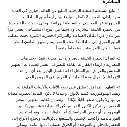
المباشرة
1- تبليغ السلطة الصحية المحلية: التبليغ عن الحالة إجباري في العديد
من البلدان، الصنف 2 (انظر التبليغ). ويتم أيضاً تبليغ السلطات
المسؤولة عن المواشي أو السلطة الزراعية. وحتى حدوث حالة واحدة
من الجمرة الخبيثة البشرية، ولا سيما من النوع الاستنشاقي، يعتبر أمراً
غير عادي في البلدان الصناعية والمراكز الحضرية الكبيرة بحيث تتطلب
التبليغ الفوري إلى سلطات الصحة العمومية، وتطبيق القانون للنظر
فيما إذا كان الأمر يعتبر استخداماً متعمداً.
2- العزل: الجمرة الخبيثة بالضرورة غير معدية. تنفذ الاحتياطات
المعيارية ( ارتداء القفازات القابلة للتصرف ؛ تغيير الضمادات ؛ تطهير
الملابس والفراش مع السائل الآفة ؛ غسل اليدين بعد أي من هذه
الإجراءات) طوال مدة الاصابة أو المرض في المريض الحى.
3- التطهير المرافق : يطبق على نجيج الآفات والأدوات الملوثة به.
ويفيد الهيبوكلوريت كمبيد للأبواغ، وعندما لا تكون المادة العضوية مصابة
برمتها ولا يكون صنفها قابلاً للإتلاف. ولضمان كفاية التطهير ، ينبغي
التحقق من تركيز الكلور الحر. ويمكن الاستعاضة عنه ببيروكسيد
الهيدروجين أو حمض البيرأسيتيك أو الغلوتارالدهيد. وقد استخدم
الفورمالدهيد وأكسيد الإيثيلين والتشعيع بالكوبالت. وتحتاج الأبواغ إلى
التعقيم بالبخار أو بالموصدة أو الحرق لضمان إبادتها التامة. ويمكن