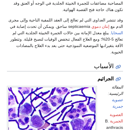
المصاحبة مضاعفات للجمرة الخبيثة الجلدية في الوجه أو العنق وقد
تكون هناك حاجة فتح القصبة الهوائية.
وقد تنتشر العداوى التي لم تعالج إلى العقد اللمفية الناحية وإلى مجرى
الدم مع
إنتان دموي
septicaemia ساحق. ويمكن أن تحدث إصابة في
السحايا
. يبلغ معدل الإماتة بين حالات الجمرة الخبيثة الجلدية التي لم
تعالج 5-20%؛ ومع العلاج الفعال تنخفض الوفيات لتصبح قليلة. وتتطور
الآفة بتغيراتـها الموضعية النموذجية حتى بعد بدء العلاج بالمضادات
الحيوية.
الأسباب
الجراثيم
المقالة
الرئيسية:
عصوية
جمرية
العصوية
الجمرية
B.
anthracis