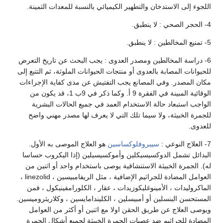
اللجوء إلى الاستدخان والتطهير الكيميائي بالنسبة للمعدات الثمينة.
4- الحجر الصحي : لا ينطبق.
5- تمنيع المخالطين : لا ينطبق.
6- دراسة المخالطين ومصدر العدوى : يجب البحث عن تاريخ التعرض
للحيوانات المصابة بالعدوى أو منتجات الحيوانات الملوثة، ثم التتبع إلى
مكان المصدر. وفي المصانع يجب التفتيش عن مدى كفاية الإجراءات
الوقائية المبينة في الفقرة 9 أ. وكما ذكر في 9ب 1، قد يكون من
الواجب استبعاد حالة الاستخدام العمد في جميع الحالات البشرية
للجمرة الخبيثة، ولا سيما تلك التي لا يعرف لها مصدر مهني واضح
للعدوى.
7- العلاج النوعي :
سيبروفلوكساسين
هو العلاج الموصى به الأول.
البدائل تشمل الدوكسيسيكلين وأموكسيسيلين (إذا اليكروب حساسا
له). الجمرة الخبيثة الاستنشاقية يوصى باستخدام واحد أو اثنين من
العوامل المضادة للجراثيم الإضافية ، مثل الريفامبيسين ، linezolid ،
الماكروليدات ، الأمينوغليكوزيدات ، عقار ، الكلورامفينيكول ، فمن
المستحسن البنسلين أو أمبيسلين ، الكليندامايسين ، وكلاريثروميسين.
ويوصى العلاج عن طريق الحقن اولا مع اثنين أو أكثر من العوامل
المضادة للجراثيم ضد عصيات الجمرة الخبيثة لجميع أشكال الجمرة