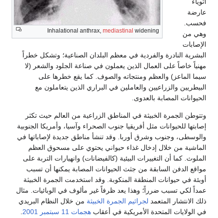
أثوياء
عارضة
فحسب.
Inhalational anthrax,
mediastinal
widening
وهي من
الإصابات
البشرية النادرة والفردية في معظم البلدان الصناعية؛ وتشكل خطراً
مهنياً خاصاً على العمال الذين يعملون في صناعة الجلود والشعر (لا
سيما الماعز) والعظم ومنتجاته والصوف. كما يقع خطرها على
البيطريين والزراعيين والعاملين في البراري الذين يتعاملون مع
الحيوانات المصابة بالعدوى.
وتتوطن الجمرة الخبيثة في المناطق الزراعية من العالم حيث تكثر
إصابتها للحيوانات مثل أفريقيا جنوب الصحراء وآسيا، وأمريكا الجنوبية
والوسطى، وجنوب وشرق أوربا. وقد تنشأ مناطق جديدة لإصاباتها في
الماشية من خلال إدخال غذاء حيواني يحتوي على مسحوق العظم
الملوث. كما أن التغييرات البيئية (كالفيضانات) وانهيارات التربة على
مواقع الدفن السابقة من جثث الحيوانات المصابة يمكنها أن تسبب
أوبئة في حيوانات المنطقة المنكوبة. وقد استخدمت الجمرة الخبيثة
عمداً لكي تسبب ضرراً؛ وهذا يعد ظرفاً غير مألوف في الوبائيات. مثال
ذلك الانتشار المتعمد
لجراثيم الجمرة الخبيثة
من خلال النظام البريدي
في الولايات المتحدة الأمريكية في أعقاب
هجمات 11 سبتمبر 2001
.