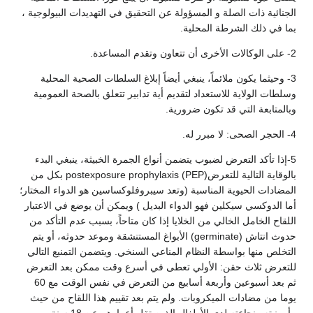
الجنائية ذات الصلة و المسؤولة عن التحقيق في التهديدات البيولوجية ،
بما في ذلك الشرطة المحلية.
2- على الوكالات الأخرى أن تتعاون وتقدم المساعدة.
3- وحيثما يكون ملائماً، ينبغي أيضاً إبلاغ السلطات الصحية المحلية
وسلطات الولاية للاستعداد لتقديم أية تدابير تتعلق بالصحة العمومية
وبالمتابعة التي قد تكون ضرورية.
4- الحجر الصحى: لا مبرر له.
5-إذا تأكد التعرض لضبوب يتضمن أنواع الجمرة الخبيثة، ينبغي البدء
بالوقاية التالية للتعرضpostexposure prophylaxis (PEP) بكل من
المضادات الحيوية المناسبة (وتعد سيبروفلوكساسين هو الدواء المختار؛
أما الدوكسي سيكلين فهو الدواء البديل ) ويمكن أن يوضع في الاعتبار
اللقاح الخامل الخالي من الخلايا إذا كان متاحاً، بسبب عدم التأكد من
حدوث انتاش (germinate) الأبواغ المستنشقة وموعد حدوثه، أو يتم
التخلص منها بواسطة النظام المناعي السنخي. ويتضمن التمنيع التالي
للتعرض ثلاث حقن: الأولي تعطى في أسرع وقت ممكن بعد التعرض
ثم بعد أسبوعين وأربعة أسابيع من التعرض في نفس الوقت مع 60
يوما من مضادات الميكروبات. ولم يتم بعد تقييم هذا اللقاح من حيث