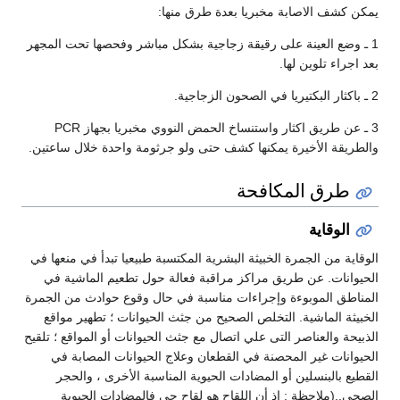
يمكن كشف الاصابة مخبريا بعدة طرق منها:
1 ـ وضع العينة على رقيقة زجاجية بشكل مباشر وفحصها تحت المجهر
بعد اجراء تلوين لها.
2 ـ باكثار البكتيريا في الصحون الزجاجية.
3 ـ عن طريق اكثار واستنساخ الحمض النووي مخبريا بجهاز PCR
والطريقة الأخيرة يمكنها كشف حتى ولو جرثومة واحدة خلال ساعتين.
طرق المكافحة
الوقاية
الوقاية من الجمرة الخبيثة البشرية المكتسبة طبيعيا تبدأ في منعها في
الحيوانات. عن طريق مراكز مراقبة فعالة حول تطعيم الماشية في
المناطق الموبوءة وإجراءات مناسبة في حال وقوع حوادث من الجمرة
الخبيثة الماشية. التخلص الصحيح من جثث الحيوانات ؛ تطهير مواقع
الذبيحة والعناصر التى علي اتصال مع جثث الحيوانات أو المواقع ؛ تلقيح
الحيوانات غير المحصنة في القطعان وعلاج الحيوانات المصابة في
القطيع بالبنسلين أو المضادات الحيوية المناسبة الأخرى ، والحجر
الصحي..(ملاحظة : اذ أن اللقاح هو لقاح حي فالمضادات الحيوية