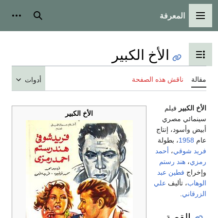
المعرفة
القائمة الرئيسية
بحث
أدوات
الأخ الكبير
تبديل عرض جدول المحتويات
مقالة
ناقش هذه الصفحة
أدوات
الأخ الكبير
فيلم
الأخ الكبير
سينمائي مصري
أبيض وأسود، إنتاج
عام
1958
، بطولة
فريد شوقي
،
أحمد
رمزي
،
هند رستم
وإخراج
فطين عبد
الوهاب
، تأليف
علي
الزرقاني
.
القصة