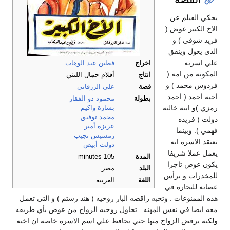
يحكي الفيلم عن
الاخ الكبير عوض (
فريد شوقي ) و
الذي يعول وينفق
علي اسرته
اخراج
فطين عبد الوهاب
المكونه من امه (
انتاج
أفلام جمال الليثي
فردوس محمد ) و
قصة
علي الزرقاني
اخيه احمد ( احمد
بطولة
محمود ذو الفقار
رمزي )و ابنة خالته
بشارة واكيم
محمد توفيق
دولت ( فريده
عزيزة أمير
فهمي ). وبينما
رمسيس نجيب
تعتقد الاسره انه
دولت أبيض
يعمل عملا شريفا
المدة
105 minutes
يكون عوض تاجرا
البلد
مصر
للمخدرات و يرأس
اللغة
العربية
عصابه للتجاره في
هذه الممنوعات . وتحبه راقصه البار روحيه ( هند رستم ) و التي تعمل
معه ايضا في نفس المهنه . تحاول روحيه الزواج من عوض بأي طريقه
ولكنه يرفض الزواج منها حتي يحافظ علي اسم الاسره خاصه ان اخيه