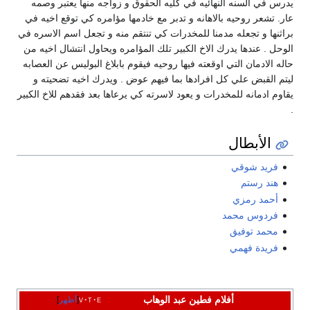
يدرس في السنه النهائيه في كليه الحقوق و زواجه منها يعتبر وصمه
عار. تشعر روحيه بالاهانه و تدبر مع خادمها مؤامره كي توقع اخيه في
براثنها و تجعله مدمنا للمخدرات كي تنتقم منه و تجعل اسم الاسره في
الوحل . عندها يدرك الاخ الكبير تلك المؤامره ويحاول انتشال اخيه من
حاله الادمان التي اوقعته فيها روحيه فيقوم بابلاغ البوليس عن العصابه
ليتم القبض علي كل افرادها بما فيهم عوض . ويدرك اخيه تضحيته و
يقاوم ادمانه للمخدرات و يعود لاسرته كي يرعاها بعد فقدهم للاخ الكبير
.
الأبطال
فريد شوقي
هند رستم
أحمد رمزي
فردوس محمد
محمد توفيق
فريدة فهمي
أفلام فطين عبد الوهاب
e
t
v
أظهر