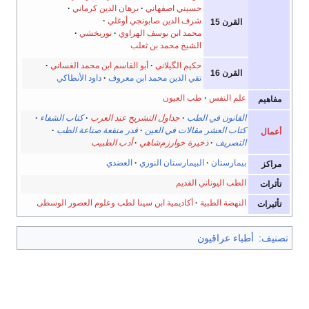
حسيني اصفهاني
برهان الدين كرماني
شرف الدين صابونجي أوغلي
القرن 15
محمد ابن يوسف الهراوي
نوربخشي
الشيخ محمد بن ثعلب
حكيم الگيلاني
أبو القاسم ابن محمد الغساني
القرن 16
تقي الدين محمد ابن معروف
داود الأنطاكي
علم النفس
طب العيون
مفاهيم
القانون في الطب
جداول التشريح عند العرب
كتاب الشفاء
كتاب العشر مقالات في العين
قدر منفعة صناعة الطب
أعمال
التصريف
ذخيرة خوارزم‌شاهي
أدب الطبيب
بيمارستان
البيمارستان النوري
العضدي
مراكز
الطب اليوناني القديم
تأثرات
النهضة الطبية
أكاديمية ابن سينا لطب وعلوم العصور الوسطى
تأثيرات
تصنيف
:
أطباء عراقيون