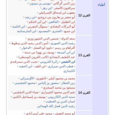
زين الدين گرگاني
موسى بن ميمون
أطباء
سرافيون الأصغر
ابن زهر
يعقوب ابن إسحاق الإسرائيلي
القرن 12
أبو جعفر بن هارون من تروخيو
ابن رشد
ابن الطفيل
الغافقي
ابن أبي الحكم
أبو البركات البغدادي
سموأل المغربي
ابن التلميذ
ابن جميع
العنتري
المصدوم
ابن المارستانية
سعد الدولة
شمس الدين الشهرزوري
رشيد الدين الصوري
أمين الدين رشيد الدين وطوط
أڤراهام بن رمبم
داوود أبو الفضل
الدخوار
ابن أبي أصيبعة
يوسف بن يهودا من سبتة
القرن 13
عبد اللطيف البغدادي (كاتب القرون الوسطى)
ابن النفيس
زكريا القزويني
نجيب الدين سمرقندي
قطب الدين شيرازي
ابن القف
ابن الحفيد
الكنيناري
محمد بن محمود آملي
النقوري
الآق‌سرائي
زين العطار
منصور بن إلياس
محمود الجغميني
مسعود بن محمد السجزي
نجم الدين محمود الشيرازي
ضياء الدين النخشبي
القرن 14
سديد الدين الكازروني
يوسف بن إسماعيل الكتبي
لسان الدين بن الخطيب
رشيد الدين فضل الله الهمذاني
أبو سعيد العفيف
محمد علي أسترأبادي