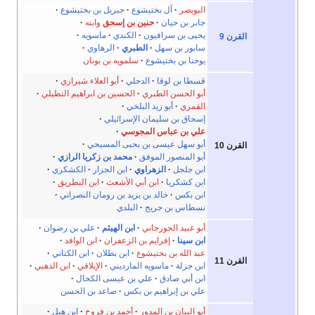
البوبصر
آل بختيشوع
جبريل بن بختيشوع
جابر بن حيان
حنين بن إسحق
وابنه
يحيى بن سرافيون
الكندي
ماسويه
القرن 9
سابور بن سهل
الطبري
الرهاوي
يوحنا بن بختيشوع
سلمويه بن بونان
قسطا بن لوقا
الدحلي
أبو العلاء شيرازي
أبو الحسن الطبري
الحسين بن ابراهيم النطيلي
القمري
أبو زيد البلخي
إسحاق بن سليمان الإسرائيلي
علي بن عباس المجوسي
أبو سهل عيسى بن يحيى المسيحي
القرن 10
أبو المنصور الموفق
محمد بن زكريا الرازي
ابن جلجل
الزهراوي
ابن الجزار
الكشكري
ابن كشكريا
ابن أبي الأشعث
ابن البطريق
ابن بكس
خالد بن يزيد بن رومان النصراني
نسطاس بن جريج
البلدي
أبو عبيد الجوزجاني
ابن الهيثم
علي بن رضوان
ابن سينا
إفرايم بن الزعفران
ابن الوافد
عبد الله بن بختيشوع
ابن بطلان
ابن الكتاني
القرن 11
ابن جزلة
ماسويه المارديني
الإيلاقي
ابن الذهبي
ابن أبي صادق
علي بن عيسى الكحال
علي بن إبراهيم بن بكس
صاعد بن الحسن
أبو البيان بن المدور
أحمد بن فروخ
ابن هبل