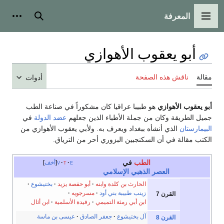
المعرفة
القائمة الرئيسية
بحث
أدوات
أبو يعقوب الأهوازي
مقالة
ناقش هذه الصفحة
أدوات
أبو يعقوب الأهوازي
هو طبيبا عراقيا كان مشكوراً في صناعة الطب
جميل الطريقة وكان من جملة الأطباء الذين جعلهم
عضد الدولة
في
البيمارستان
الذي أنشأه ببغداد ويعرف به‏.‏ ولأبي يعقوب الأهوازي من
الكتب مقالة في أن السكنجبين البزوري أحر من الترياق.
الطب
في
e
t
v
أخف
العصر الذهبي الإسلامي
الحارث بن كلدة
وابنه
أبو حفصة يزيد
بختيشوع
زينب طبيبة بني أود
مسرجويه
القرن 7
ابن أبي رمثة التميمي
رفيدة الأسلمية
ابن أثال
آل بختيشوع
جعفر الصادق
عيسى بن ماسة
القرن 8