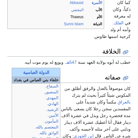
كما كان
الأسرة
Abbasid
ذكياً، وكان
الأب
المقتفي
له معرفة
الأم
Thawus
في
الفلك
.
الديانة
Sunni Islam
وأمه أم ولد
كرجية اسمها طاوس.
الخلافة
خطب له أبوه بولاية العهد سنة
547هـ
. وبويع له يوم موت أبيه.
الدولة العباسية
صفاته
خلفاء بني العباس في بغداد
السفاح
.
كان موصوفاً بالعدل والرفق أطلق من
المنصور
.
المكوس شيئاً كثيراً بحيث لم يترك
المهدي
.
بالعراق
مكساً وكان شديداً على
الهادي
.
المفسدين سجن رجلا كان يسعى بالناس
الرشيد
.
مدة فحضره رجل وبذل في عشرة آلاف
الأمين
.
المأمون
.
دينار فقال أنا أعطيك عشرة آلاف دينار
المعتصم بالله
.
ودلني على آخر مثله لأحبسه وأكف
الواثق بالله
.
شره عن الناس. قال
ابن الجوزي
: وكان