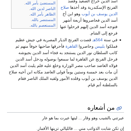
أسد الدين خراج الصعيد وقصد
المستضئ بأمر الله
.
الفرنج الإسكندرية وقد أخذها
صلاح
الناصر لدين الله
.
الدين يوسف بن أيوب
وهو ابن أخ
الظاهر بأمر الله
.
أسد الدين فحاصروها أربعة أشهر
المستنصر بالله
.
المستعصم بالله
.
فتوجه أسد الدين إليهم فرحلوا عنها
فرجع إلى الشام.
في سنة
564هـ
قصدت الفرنج الديار المصرية في جيش عظيم
فملكوا
بلبيس
وحاصروا
القاهرة
فأحرقها صاحبها خوفاً منهم ثم
كاتب السلطان نور الدين يستنجد به فجاء أسد الدين بجيوشه
فرحل الفرنج عن القاهرة لما سمعوا بوصوله ودخل أسد الدين
فولاه العاضد صاحب مصر الوزارة وخلع عليه فلم يلبث أسد الدين
أن مات بعد خمسة وستين يوماً فولى العاضد مكانه ابن أخيه صلاح
الدين يوسف بن أيوب وقلده الأمور ولقبه الملك الناصر فقام
بالسلطنة أتم قيام.
من أشعاره
عيرتني بالشيب وهو وقار ... ليتها عيرت بما هو عار
إن تكن شابت الذوائب مني ... فالليالي تزينها الأقمار.