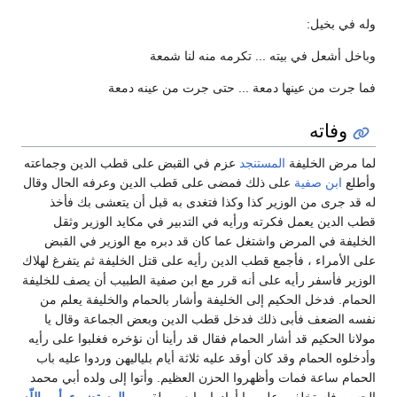
وله في بخيل:
وباخل أشعل في بيته ... تكرمه منه لنا شمعة
فما جرت من عينها دمعة ... حتى جرت من عينه دمعة
وفاته
لما مرض الخليفة
المستنجد
عزم في القبض على قطب الدين وجماعته
وأطلع
ابن صفية
على ذلك فمضى على قطب الدين وعرفه الحال وقال
له قد جرى من الوزير كذا وكذا فتغدى به قبل أن يتعشى بك فأخذ
قطب الدين يعمل فكرته ورأيه في التدبير في مكايد الوزير وثقل
الخليفة في المرض واشتغل عما كان قد دبره مع الوزير في القبض
على الأمراء ، فأجمع قطب الدين رأيه على قتل الخليفة ثم يتفرغ لهلاك
الوزير فأسفر رأيه على أنه قرر مع ابن صفية الطبيب أن يصف للخليفة
الحمام. فدخل الحكيم إلى الخليفة وأشار بالحمام والخليفة يعلم من
نفسه الضعف فأبى ذلك فدخل قطب الدين وبعض الجماعة وقال يا
مولانا الحكيم قد أشار الحمام فقال قد رأينا أن نؤخره فغلبوا على رأيه
وأدخلوه الحمام وقد كان أوقد عليه ثلاثة أيام بلياليهن وردوا عليه باب
الحمام ساعة فمات وأظهروا الحزن العظيم. وأتوا إلى ولده أبي محمد
الحسن فاستخلفوه على ما أرادوا وبايعوه ولقب بـ
المستضيء بأمر اللّه