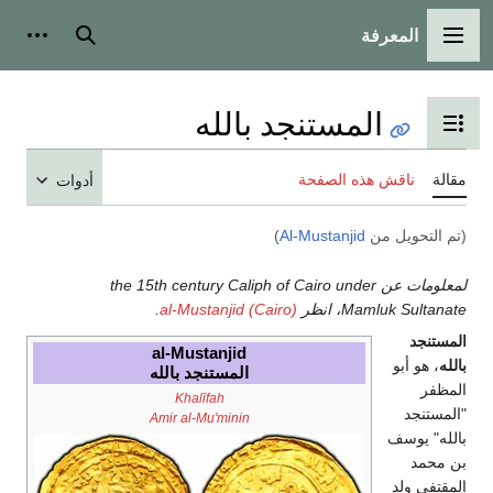
المعرفة
القائمة الرئيسية
بحث
أدوات
المستنجد بالله
تبديل عرض جدول المحتويات
مقالة
ناقش هذه الصفحة
أدوات
(تم التحويل من
Al-Mustanjid
)
لمعلومات عن the 15th century Caliph of Cairo under
Mamluk Sultanate، انظر
al-Mustanjid (Cairo)
.
المستنجد
al-Mustanjid
بالله
، هو أبو
المستنجد بالله
المظفر
Khalīfah
"المستنجد
Amir al-Mu'minin
بالله" يوسف
بن محمد
المقتفى ولد