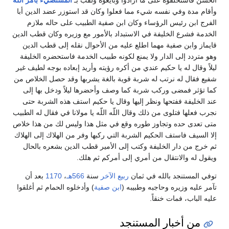
وأقام مدة وفي نفسه شيء مما فعلوا وكان قد استوزر عضد الدين أبا
الفرج ابن رئيس الرؤساء وكان ابن صفية الطبيب على حاله ملازم
الخدمة فشرع الخليفة في الاستبداد بالأمور مع وزيره وكان قطب الدين
قايماز وابن صفية مهما اطلع عليه من الأحوال نقله إلى قطب الدين
وهو متردد إلى الدار ولا يمنع لكونه طبيب الخدمة فاستحضره الخليفة
ليلاً وقال له يا حكيم عندي من أكره رؤيته وأريد إبعاده بوجه لطيف غير
شفيع فقال له نرتب له شربة قوية بالغة يشربها وقد حصل الخلاص من
كما تؤثر فمضى وركب شربة كما وصف وأحضرها ليلاً ودخل بها إلى
عند الخليفة ففتحها ونظر إليها وقال يا حكيم استف هذه الشربة حتى
نجرب فعلها فتلوى من ذلك وقال اللّه اللّه يا مولانا في فقال له الطبيب
متى تعدى حده وتجاوز طوره وقع في مثل هذا وليس لك من هذا خلاص
إلا السيف فاستف الحكيم الشربة التي ركبها وفر من الهلاك إلى الهلاك
ثم خرج من دار الخليفة وكتب إلى الأمير قطب الدين بشعره بالحال
ويقول له والانتقال من أمري إلى أمركم ثم هلك‏.‏
توفي المستنجد بالله في ثمان
ربيع الآخر
سنة
566هـ
،
1170
بعد أن
تآمر عليه وزيره وحاجبه وطبيبه (
ابن صفية
) وأدخلوه الحمام ثم أغلقوا
عليه الباب، فمات خنقاً.
من أخبار المستنجد