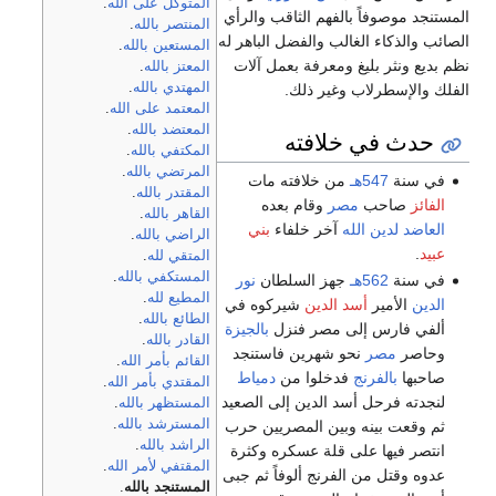
المتوكل على الله
.
المستنجد موصوفاً بالفهم الثاقب والرأي
المنتصر بالله
.
الصائب والذكاء الغالب والفضل الباهر له
المستعين بالله
.
نظم بديع ونثر بليغ ومعرفة بعمل آلات
المعتز بالله
.
المهتدي بالله
.
الفلك والإسطرلاب وغير ذلك.
المعتمد على الله
.
المعتضد بالله
.
حدث في خلافته
المكتفي بالله
.
المرتضي بالله
.
في سنة
547هـ
من خلافته مات
المقتدر بالله
.
الفائز
صاحب
مصر
وقام بعده
القاهر بالله
.
العاضد لدين الله
آخر خلفاء
بني
الراضي بالله
.
عبيد
.
المتقي لله
.
المستكفي بالله
.
في سنة
562هـ
جهز السلطان
نور
المطيع لله
.
الدين
الأمير
أسد الدين
شيركوه في
الطائع بالله
.
ألفي فارس إلى مصر فنزل
بالجيزة
القادر بالله
.
وحاصر
مصر
نحو شهرين فاستنجد
القائم بأمر الله
.
صاحبها
بالفرنج
فدخلوا من
دمياط
المقتدي بأمر الله
.
لنجدته فرحل أسد الدين إلى الصعيد
المستظهر بالله
.
المسترشد بالله
.
ثم وقعت بينه وبين المصريين حرب
الراشد بالله
.
انتصر فيها على قلة عسكره وكثرة
المقتفي لأمر الله
.
عدوه وقتل من الفرنج ألوفاً ثم جبى
المستنجد بالله
.