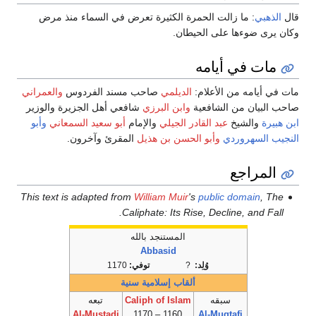
قال
الذهبي
: ما زالت الحمرة الكثيرة تعرض في السماء منذ مرض
وكان يرى ضوءها على الحيطان.
مات في أيامه
مات في أيامه من الأعلام:
الديلمي
صاحب مسند الفردوس
والعمراني
صاحب البيان من الشافعية
وابن البرزي
شافعي أهل الجزيرة والوزير
ابن هبيرة
والشيخ
عبد القادر الجيلي
والإمام
أبو سعيد السمعاني
وأبو
النجيب السهروردي
وأبو الحسن بن هذيل
المقرئ وآخرون.
المراجع
This text is adapted from
William Muir
's
public domain
, The
Caliphate: Its Rise, Decline, and Fall.
المستنجد بالله
Abbasid
وُلِد:
?
توفي:
1170
ألقاب إسلامية سنية
سبقه
Caliph of Islam
تبعه
Al-Mustadi
1160 – 1170
Al-Muqtafi