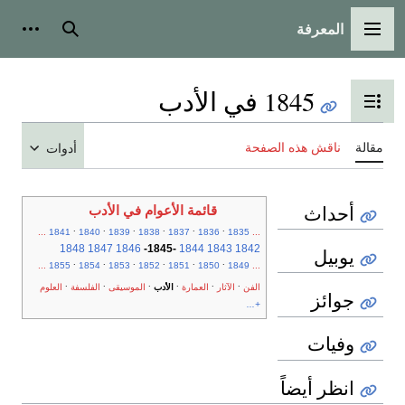
المعرفة
القائمة الرئيسية
بحث
أدوات
1845 في الأدب
تبديل عرض جدول المحتويات
مقالة
ناقش هذه الصفحة
أدوات
أحداث
قائمة الأعوام في الأدب
.
.
.
.
.
.
...
1841
1840
1839
1838
1837
1836
1835
...
1848
1847
1846
-
1845
-
1844
1843
1842
يوبيل
.
.
.
.
.
.
...
1855
1854
1853
1852
1851
1850
1849
...
.
.
.
.
.
.
الفن
الآثار
العمارة
الأدب
الموسيقى
الفلسفة
العلوم
جوائز
+...
وفيات
انظر أيضاً