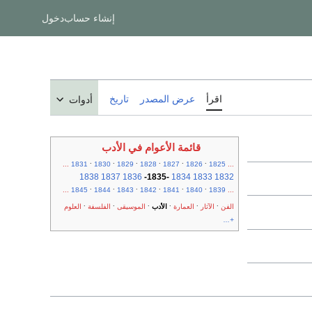
إنشاء حساب
دخول
اقرأ
عرض المصدر
تاريخ
أدوات
قائمة الأعوام في الأدب
.
.
.
.
.
.
...
1831
1830
1829
1828
1827
1826
1825
...
1838
1837
1836
-
1835
-
1834
1833
1832
.
.
.
.
.
.
...
1845
1844
1843
1842
1841
1840
1839
...
.
.
.
.
.
.
الفن
الآثار
العمارة
الأدب
الموسيقى
الفلسفة
العلوم
+...