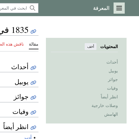
المعرفة
القائمة الرئيسية
1835 في الأدب
مقالة
ناقش هذه ال
المحتويات
أخف
أحداث
أحداث
يوبيل
جوائز
يوبيل
وفيات
جوائز
انظر أيضاً
وصلات خارجية
وفيات
الهامش
انظر أيضاً
أدب