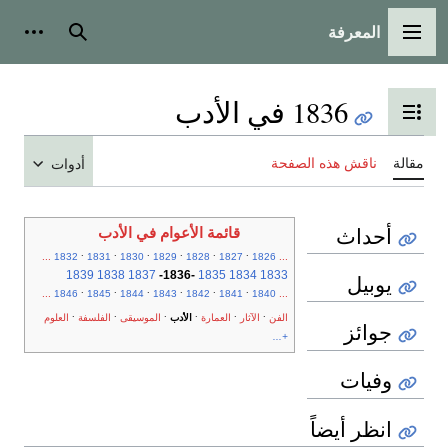
المعرفة
القائمة الرئيسية
بحث
أدوات
1836 في الأدب
تبديل عرض جدول المحتويات
مقالة
ناقش هذه الصفحة
أدوات
أحداث
قائمة الأعوام في الأدب
.
.
.
.
.
.
...
1832
1831
1830
1829
1828
1827
1826
...
1839
1838
1837
-
1836
-
1835
1834
1833
يوبيل
.
.
.
.
.
.
...
1846
1845
1844
1843
1842
1841
1840
...
.
.
.
.
.
.
الفن
الآثار
العمارة
الأدب
الموسيقى
الفلسفة
العلوم
جوائز
+...
وفيات
انظر أيضاً