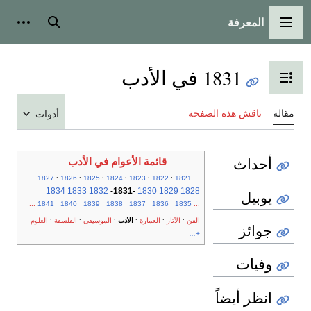
المعرفة
القائمة الرئيسية
بحث
أدوات
1831 في الأدب
تبديل عرض جدول المحتويات
مقالة
ناقش هذه الصفحة
أدوات
أحداث
قائمة الأعوام في الأدب
.
.
.
.
.
.
...
1827
1826
1825
1824
1823
1822
1821
...
1834
1833
1832
-
1831
-
1830
1829
1828
يوبيل
.
.
.
.
.
.
...
1841
1840
1839
1838
1837
1836
1835
...
.
.
.
.
.
.
الفن
الآثار
العمارة
الأدب
الموسيقى
الفلسفة
العلوم
جوائز
+...
وفيات
انظر أيضاً