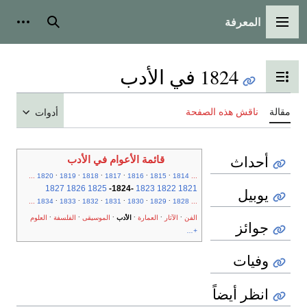
المعرفة
القائمة الرئيسية
بحث
أدوات
1824 في الأدب
تبديل عرض جدول المحتويات
مقالة
ناقش هذه الصفحة
أدوات
أحداث
قائمة الأعوام في الأدب
.
.
.
.
.
.
...
1820
1819
1818
1817
1816
1815
1814
...
1827
1826
1825
-
1824
-
1823
1822
1821
يوبيل
.
.
.
.
.
.
...
1834
1833
1832
1831
1830
1829
1828
...
.
.
.
.
.
.
الفن
الآثار
العمارة
الأدب
الموسيقى
الفلسفة
العلوم
جوائز
+...
وفيات
انظر أيضاً