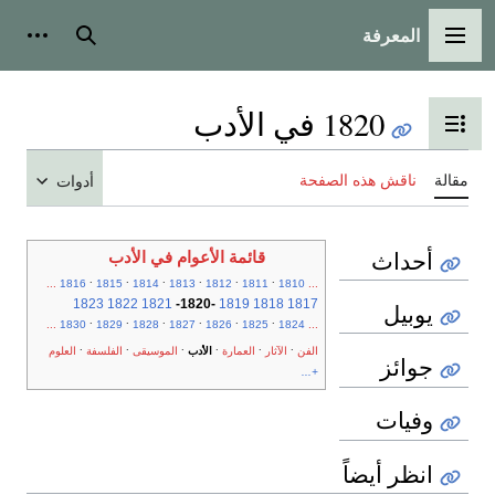
المعرفة
القائمة الرئيسية
بحث
أدوات
1820 في الأدب
تبديل عرض جدول المحتويات
مقالة
ناقش هذه الصفحة
أدوات
أحداث
قائمة الأعوام في الأدب
.
.
.
.
.
.
...
1816
1815
1814
1813
1812
1811
1810
...
1823
1822
1821
-
1820
-
1819
1818
1817
يوبيل
.
.
.
.
.
.
...
1830
1829
1828
1827
1826
1825
1824
...
.
.
.
.
.
.
الفن
الآثار
العمارة
الأدب
الموسيقى
الفلسفة
العلوم
جوائز
+...
وفيات
انظر أيضاً