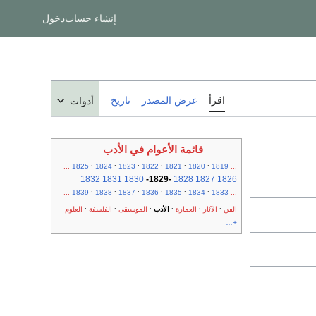
إنشاء حساب
دخول
اقرأ
عرض المصدر
تاريخ
أدوات
قائمة الأعوام في الأدب
.
.
.
.
.
.
...
1825
1824
1823
1822
1821
1820
1819
...
1832
1831
1830
-
1829
-
1828
1827
1826
.
.
.
.
.
.
...
1839
1838
1837
1836
1835
1834
1833
...
.
.
.
.
.
.
الفن
الآثار
العمارة
الأدب
الموسيقى
الفلسفة
العلوم
+...