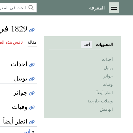
المعرفة
القائمة الرئيسية
1829 في الأدب
مقالة
ناقش هذه ال
المحتويات
أخف
أحداث
أحداث
يوبيل
جوائز
يوبيل
وفيات
جوائز
انظر أيضاً
وصلات خارجية
وفيات
الهامش
انظر أيضاً
أدب