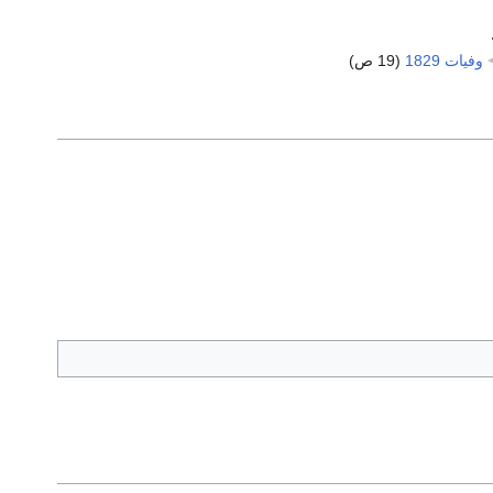
وفيات 1829
‏
(19 ص)