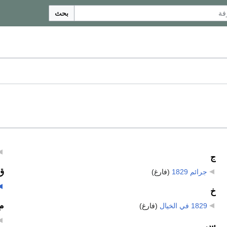
بحث
ج
ق
جرائم 1829
‏
(فارغ)
خ
م
1829 في الخيال
‏
(فارغ)
س