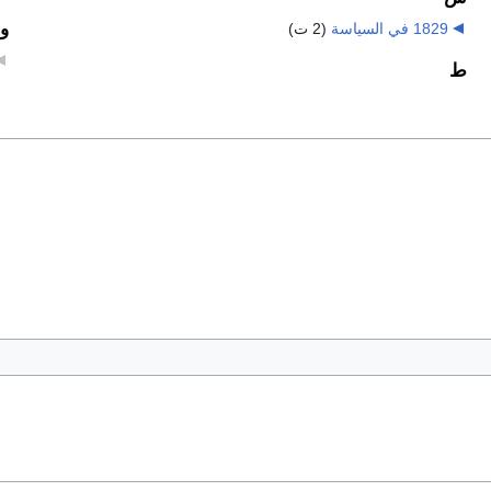
و
1829 في السياسة
‏
(2 ت)
ط