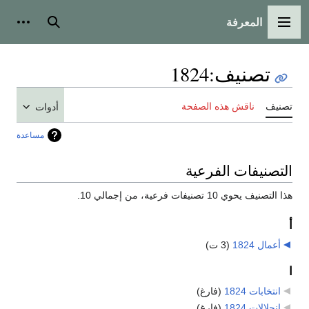
المعرفة
القائمة الرئيسية
بحث
أدوات
تصنيف
:
1824
تصنيف
ناقش هذه الصفحة
أدوات
مساعدة
التصنيفات الفرعية
هذا التصنيف يحوي 10 تصنيفات فرعية، من إجمالي 10.
أ
أعمال 1824
‏
(3 ت)
ا
انتخابات 1824
‏
(فارغ)
انحلالات 1824
‏
(فارغ)