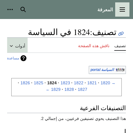
المعرفة
القائمة الرئيسية
بحث
أدوات
تصنيف
:
1824 في السياسة
تصنيف
ناقش هذه الصفحة
أدوات
مساعدة
السياسة portal
1826
1825
1824
1823
1822
1821
1820
→
←
1829
1828
1827
التصنيفات الفرعية
هذا التصنيف يحوي تصنيفين فرعيين، من إجمالي 2.
ا