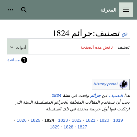
المعرفة
القائمة الرئيسية
بحث
أدوات
تصنيف
:
جرائم 1824
تصنيف
ناقش هذه الصفحة
أدوات
مساعدة
History portal
هذا
التصنيف
عن
جرائم
وقعت في
سنة
1824
.
يجب أن تستخدم المقالات المتعلقة بالجرائم المتسلسلة السنة التي
ارتكبت فيها أول جريمة محددة في تلك السلسلة
1826
1825
1824
1823
1822
1821
1820
1819
1829
1828
1827