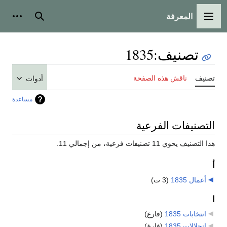
المعرفة
القائمة الرئيسية
بحث
أدوات
تصنيف
:
1835
تصنيف
ناقش هذه الصفحة
أدوات
مساعدة
التصنيفات الفرعية
هذا التصنيف يحوي 11 تصنيفات فرعية، من إجمالي 11.
أ
أعمال 1835
‏
(3 ت)
ا
انتخابات 1835
‏
(فارغ)
انحلالات 1835
‏
(فارغ)