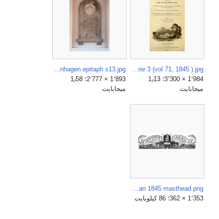
Holmens Kirke Copenhagen epitaph s13.jpg
Curtis' - title page serie 3 (vol 71, 1845 ).jpg
1٬984 × 3٬300؛ 1٫13
1٬893 × 2٬777؛ 1٫58
ميجابايت
ميجابايت
Scientific American 1845 masthead.png
1٬353 × 362؛ 86 كيلوبايت