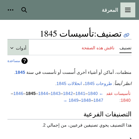
المعرفة
القائمة الرئيسية
بحث
أدوات
تصنيف
:
تأسيسات 1845
تصنيف
ناقش هذه الصفحة
أدوات
مساعدة
منظمات، أماكن أو أشياء أخرى أُسست أو تأسست في سنة
1845
.
انظر أيضاً:
طروحات 1845
،
انحلالات 1845
.
تأسيسات عقد
←
1840
–
1841
–
1842
–
1843
–
1844
–
1845
–
1846
–
→
1849
–
1848
–
1847
:
1840
التصنيفات الفرعية
هذا التصنيف يحوي تصنيفين فرعيين، من إجمالي 2.
د