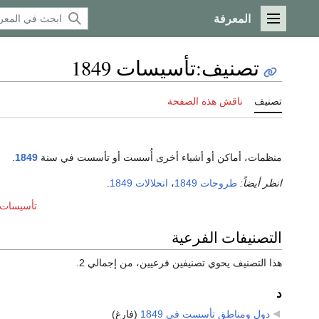
المعرفة
القائمة الرئيسية
تصنيف
:
تأسيسات 1849
تصنيف
ناقش هذه الصفحة
منظمات، أماكن أو أشياء أخرى أُسست أو تأسست في سنة
1849
.
انظر أيضاً:
طروحات 1849
،
انحلالات 1849
.
تأسيسات عق
التصنيفات الفرعية
هذا التصنيف يحوي تصنيفين فرعيين، من إجمالي 2.
د
دول ومناطق تأسست في 1849
‏
(فارغ)