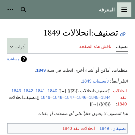
المعرفة
القائمة الرئيسية
بحث
أدوات
تصنيف
:
انحلالات 1849
تصنيف
ناقش هذه الصفحة
أدوات
مساعدة
منظمات، أماكن أو أشياء أخرى انحلت في سنة
1849
.
انظر أيضاً:
تأسيسات 1849
.
انحلالات
[[:تصنيف:انحلالات {{{3}}} |←]]
1840
–
1841
–
1842
–
1843
–
عقد
1844
–
1845
–
1846
–
1847
–
1848
–
1849
[[:تصنيف:انحلالات
{{{4}}} |→]]
:
1840
هذا التصنيف لا يحتوي حالياً على أي صفحات أو ملفات.
تصنيفان
:
1849
انحلالات عقد 1840